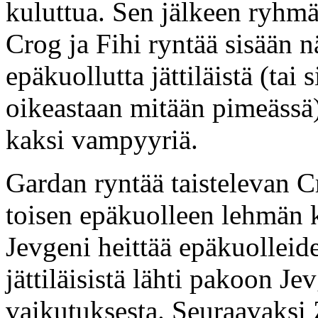
kuluttua. Sen jälkeen ryhm
Crog ja Fihi ryntää sisään n
epäkuollutta jättiläistä (tai 
oikeastaan mitään pimeässä)
kaksi vampyyriä.
Gardan ryntää taistelevan Cr
toisen epäkuolleen lehmän
Jevgeni heittää epäkuolleid
jättiläisistä lähti pakoon 
vaikutuksesta. Seuraavaksi Z