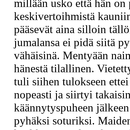
millään usko että hän on
keskivertoihmistä kaunii
pääsevät aina silloin täll
jumalansa ei pidä siitä 
vähäisinä. Mentyään naim
hänestä tilallinen. Vietet
tuli siihen tulokseen ette
nopeasti ja siirtyi takais
käännytyspuheen jälkeen p
pyhäksi soturiksi. Maide