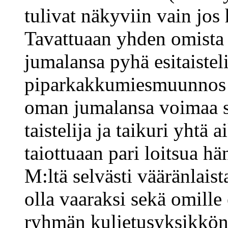
tulivat näkyviin vain jos 
Tavattuaan yhden omista j
jumalansa pyhä esitaisteli
piparkakkumiesmuunnos p
oman jumalansa voimaa se
taistelija ja taikuri yhtä 
taiottuaan pari loitsua h
M:ltä selvästi vääränlaist
olla vaaraksi sekä omille 
ryhmän kuljetusyksikkönä,