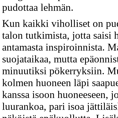
pudottaa lehmän.
Kun kaikki viholliset on pu
talon tutkimista, jotta saisi
antamasta inspiroinnista. Ma
suojataikaa, mutta epäonnist
minuutiksi pökerryksiin. Mu
kolmen huoneen läpi saapue
kanssa isoon huoneeseen, j
luurankoa, pari isoa jättilä