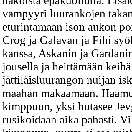
näköistä epäkuollutta. Lisäk
vampyyri luurankojen takan
eturintamaan ison aukon poi
Crog ja Galavan ja Fihi syö
kanssa, Askanin ja Gardani
jousella ja heittämään keihä
jättiläisluurangon nuijan is
maahan makaamaan. Haamut
kimppuun, yksi hutasee Jev
rusikoidaan aika pahasti. 