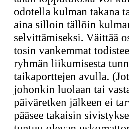
odotella kulman takana ta
aina silloin tällöin kulm
selvittämiseksi. Väittää 
tosin vankemmat todisteet
ryhmän liikumisesta tunne
taikaporttejen avulla. (J
johonkin luolaan tai vas
päiväretken jälkeen ei tar
pääsee takaisin sivistykse
tuntuu olevan uskomatto