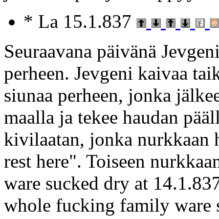
* La 15.1.837
Seuraavana päivänä Jevgeni
perheen. Jevgeni kaivaa tai
siunaa perheen, jonka jälk
maalla ja tekee haudan pää
kivilaatan, jonka nurkkaan 
rest here". Toiseen nurkkaan
ware sucked dry at 14.1.83
whole fucking family ware s