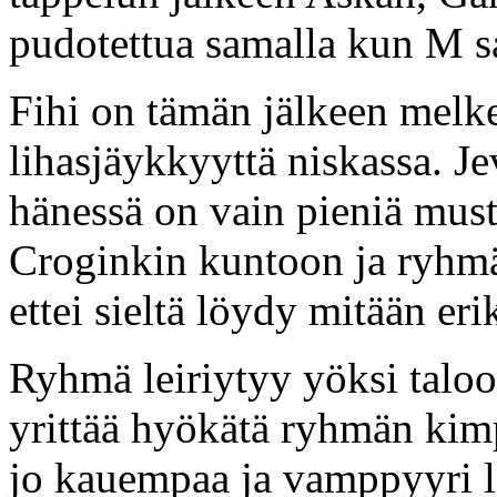
pudotettua samalla kun M s
Fihi on tämän jälkeen melke
lihasjäykkyyttä niskassa. Jev
hänessä on vain pieniä must
Croginkin kuntoon ja ryhmä 
ettei sieltä löydy mitään eri
Ryhmä leiriytyy yöksi talo
yrittää hyökätä ryhmän ki
jo kauempaa ja vamppyyri l