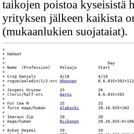
taikojen poistoa kyseisistä 
yrityksen jälkeen kaikista on
(mukaanlukien suojataiat).
+

+ Hahmot

+

+					    Day				Age

+ Name	(Profession)	Pelaaja		Start		End		(days)

+

+ Crog Daniels		4/18		4/19

+ rogue/paladin/1/2-orc	
Ahponen
		8.6.835+202+112	-		-

+

+ Jevgeni Hruzew	25		26

+ cleric/half-orc	
Aarni
		8.6.835+202	-		-

+

+ For Cee M		25		25

+ force mage/human	
Alakoski
	28.10.835+202	-		-

+

+ Imaraus Zip		20		20

+ mage/human		
Riikonen
	28.10.835:6+196	-		-

+

+ Askan Deymoi		29		29
