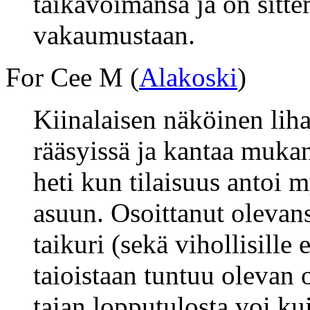
taikavoimansa ja on sitt
vakaumustaan.
For Cee M (
Alakoski
)
Kiinalaisen näköinen lih
rääsyissä ja kantaa muka
heti kun tilaisuus antoi 
asuun. Osoittanut olevans
taikuri (sekä vihollisille
taioistaan tuntuu olevan o
taian lopputulosta voi kui