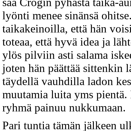
saa Crogin pyhästä taika-au
lyönti menee sinänsä ohitse
taikakeinoilla, että hän voi
toteaa, että hyvä idea ja lä
ylös pilviin asti salama iske
joten hän päättää sittenkin 
täydellä vauhdilla ladon ke
muutamia luita yms pientä. 
ryhmä painuu nukkumaan.
Pari tuntia tämän jälkeen 