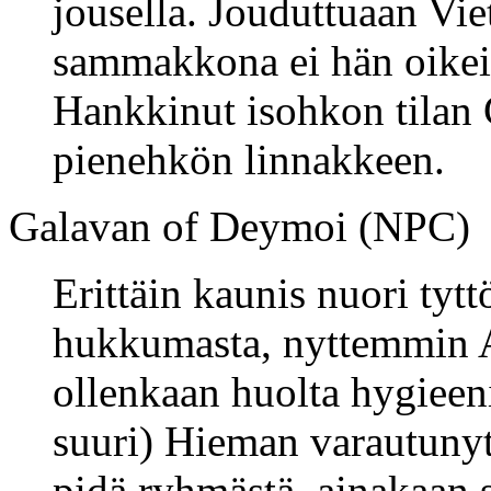
jousella. Jouduttuaan Vi
sammakkona ei hän oikein 
Hankkinut isohkon tilan 
pienehkön linnakkeen.
Galavan of Deymoi (NPC)
Erittäin kaunis nuori tytt
hukkumasta, nyttemmin A
ollenkaan huolta hygieeni
suuri) Hieman varautunyt j
pidä ryhmästä, ainakaan 