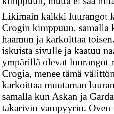
kimppuun, mutta ei saa mitä
Likimain kaikki luurangot 
Crogin kimppuun, samalla 
haamun ja karkoittaa toisen
iskuista sivulle ja kaatuu 
ympärillä olevat luurangot
Crogia, menee tämä välittöm
karkoittaa muutaman luurang
samalla kun Askan ja Garda
takarivin vampyyrin. Oven 