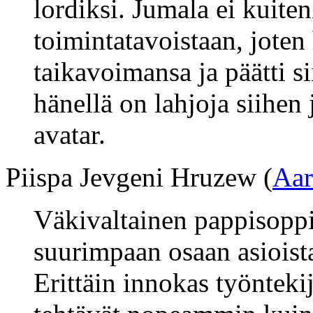
lordiksi. Jumala ei kuite
toimintatavoistaan, joten
taikavoimansa ja päätti s
hänellä on lahjoja siihe
avatar.
Piispa Jevgeni Hruzew (
Aar
Väkivaltainen pappisoppi
suurimpaan osaan asioista 
Erittäin innokas työntekij