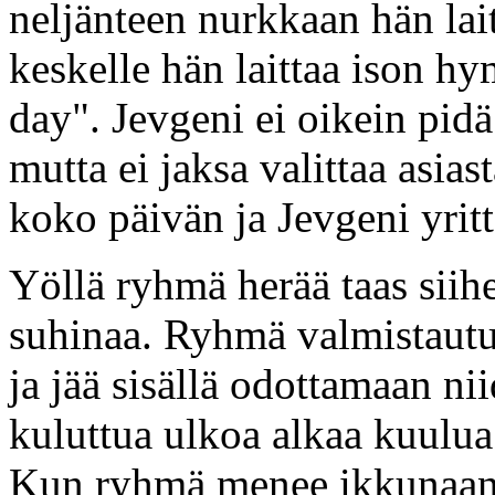
neljänteen nurkkaan hän la
keskelle hän laittaa ison h
day". Jevgeni ei oikein pid
mutta ei jaksa valittaa asi
koko päivän ja Jevgeni yrit
Yöllä ryhmä herää taas siihe
suhinaa. Ryhmä valmistautu
ja jää sisällä odottamaan n
kuluttua ulkoa alkaa kuulua
Kun ryhmä menee ikkunaan 