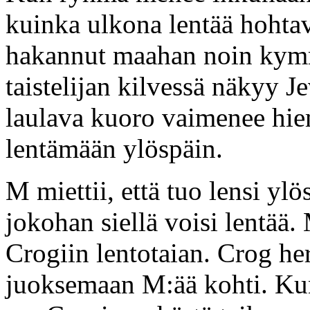
kuinka ulkona lentää hohtava
hakannut maahan noin kym
taistelijan kilvessä näkyy J
laulava kuoro vaimenee hiem
lentämään ylöspäin.
M miettii, että tuo lensi ylö
jokohan siellä voisi lentää. 
Crogiin lentotaian. Crog her
juoksemaan M:ää kohti. Kun