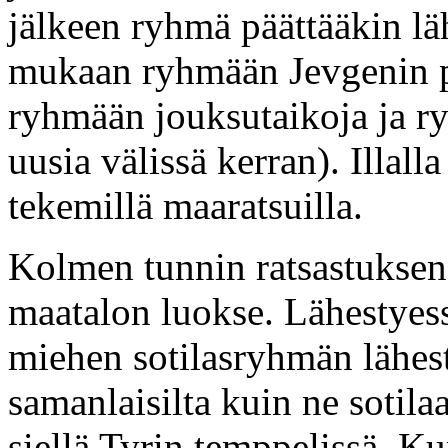
jälkeen ryhmä päättääkin lä
mukaan ryhmään Jevgenin p
ryhmään jouksutaikoja ja ry
uusia välissä kerran). Illal
tekemillä maaratsuilla.
Kolmen tunnin ratsastuksen
maatalon luokse. Lähestyess
miehen sotilasryhmän lähes
samanlaisilta kuin ne sotila
siellä Tyrin temppelissä. K