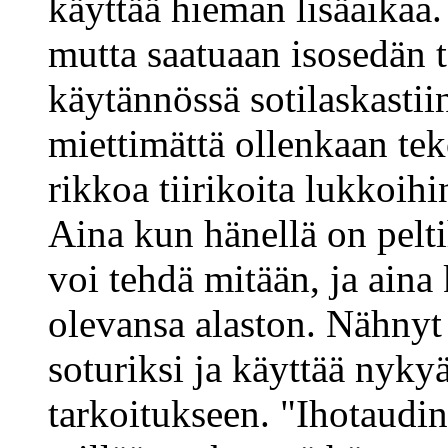
käyttää hieman lisäaikaa.
mutta saatuaan isosedän t
käytännössä sotilaskasti
miettimättä ollenkaan te
rikkoa tiirikoita lukkoihi
Aina kun hänellä on peltih
voi tehdä mitään, ja aina 
olevansa alaston. Nähnyt
soturiksi ja käyttää nyky
tarkoitukseen. "Ihotaudi