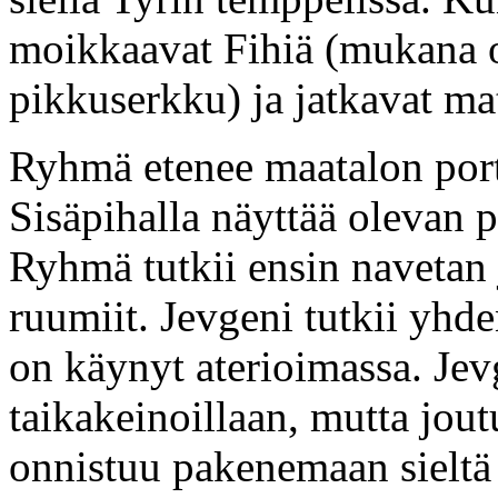
moikkaavat Fihiä (mukana o
pikkuserkku) ja jatkavat m
Ryhmä etenee maatalon portil
Sisäpihalla näyttää olevan p
Ryhmä tutkii ensin navetan 
ruumiit. Jevgeni tutkii yhd
on käynyt aterioimassa. Jev
taikakeinoillaan, mutta jout
onnistuu pakenemaan sieltä