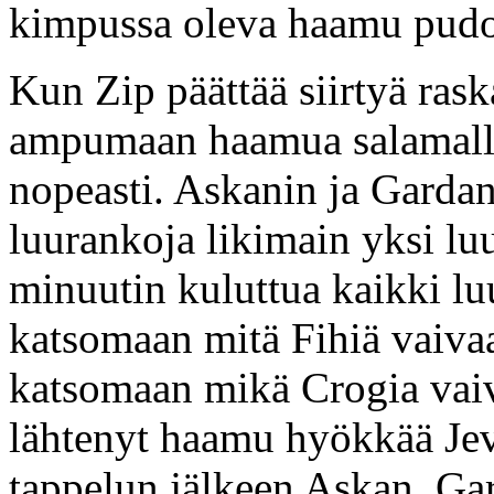
kimpussa oleva haamu pudo
Kun Zip päättää siirtyä ras
ampumaan haamua salamalla,
nopeasti. Askanin ja Garda
luurankoja likimain yksi l
minuutin kuluttua kaikki l
katsomaan mitä Fihiä vaiva
katsomaan mikä Crogia vai
lähtenyt haamu hyökkää Je
tappelun jälkeen Askan, Ga