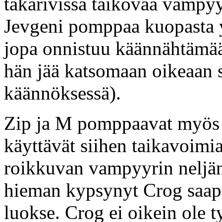
takarivissä taikovaa vampyy
Jevgeni pomppaa kuopasta y
jopa onnistuu käännähtämää
hän jää katsomaan oikeaan s
käännöksessä).
Zip ja M pomppaavat myös 
käyttävät siihen taikavoimi
roikkuvan vampyyrin neljän
hieman kypsynyt Crog saap
luokse. Crog ei oikein ole ty