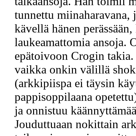
taikaansoja. Hän toimii m
tunnettu miinaharavana, j
kävellä hänen perässään,
laukeamattomia ansoja. 
epätoivoon Crogin takia. 
vaikka onkin välillä shok
(arkkipiispa ei täysin kä
pappisoppilaana opetettu)
ja onnistuu käännyttämää
Jouduttuaan nokittain ar