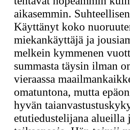
tehtävät nopeammin kuin
aikasemmin. Suhteellisen 
Käyttänyt koko nuoruuten
miekankäyttäjä ja jousiam
melkein kymmenen vuotta
summasta täysin ilman om
vieraassa maailmankaikk
omatuntona, mutta epäon
hyvän taianvastustuskyky
etutiedustelijana alueilla