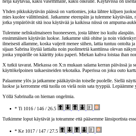
neljä käytävää, kaksi vasemmalle, kaksi oikealle. Käytävissä on useita
Yhden pikkukäytävän päässä on vartiomies, joka lähtee kiljuen juoks
mies kuolee välittömästi. Jatkamme eteenpäin ja tulemme käytävään, 
jotka ympäröivät sitä isoa käytävää ja kaikissa niissä on ampuma-au
Tulemme neliskulmaiseen huoneeseen, josta lähtee iso kuilu alaspäin.
ensimmäisen käytävän luokse. Jatkamme siitä ohitse ja noin viidenky
ilmeisesti allamme, koska vaijerit menee siihen, lattia tuntuu ontolt
sijaan Sabrina löytää lattialta noin puolimetriä kanttiinsa olevan näky
jonka ympärille on kääritty joku paperi. Miekan kahva loistaa ihan no
X tutkii tavarat. Miekassa on X:n mukaan salama kerran päivässä ja se
käyttökelpoinen taikaesineiden tekotaika. Paperissa on joku outo kart
Palaamme ylös ja jatkamme pääkäytävän toiselle puolelle. Siellä näytt
luokse ja kerromme että tuolla on vielä noin sata tyyppiä. Lepäämme 
Yöllä Sabrinalla on hieman ongelmia.
* Ti 1016 / 146 / 26.5
Tutkimme loput käytävät ja toteamme että pääsemme länsiportista essen
* Ke 1017 / 147 / 27.5