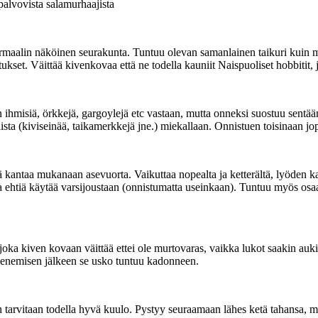
alvovista salamurhaajista
ormaalin näköinen seurakunta. Tuntuu olevan samanlainen taikuri kuin mu
ukset. Väittää kivenkovaa että ne todella kauniit Naispuoliset hobbitit,
ihmisiä, örkkejä, gargoylejä etc vastaan, mutta onneksi suostuu sentään t
sta (kiviseinää, taikamerkkejä jne.) miekallaan. Onnistuen toisinaan jop
 kantaa mukanaan asevuorta. Vaikuttaa nopealta ja ketterältä, lyöden 
ina ehtiä käytää varsijoustaan (onnistumatta useinkaan). Tuntuu myös osa
s, joka kiven kovaan väittää ettei ole murtovaras, vaikka lukot saakin auk
enemisen jälkeen se usko tuntuu kadonneen.
n tarvitaan todella hyvä kuulo. Pystyy seuraamaan lähes ketä tahansa,