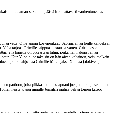
n takaisin muutaman sekunnin päästä huomattavasti vanhentuneena.
yhää vettä, Q:lle annan korvarenkaat. Sabrina antaa heille kahdeksan
et. Yuba tarjoaa Grimille saippuaa testausta varten. Grim pesee
aa, että hänellä on oikeastaan lahja, jonka hän haluaisi antaa
e jotain. Kun Yuba tulee takaisin on hän aivan keltainen, voisi melkein
alueen pomo lahjoittaa Grimille häälahjaksi. X antaa jalokiven ja
en partioon, joka pilkkaa papin kaapuani jne, joten karjaisen heille
Toinen heistä toteaa minulle Jumalan rauhaa veli ja toinen katsoo
kemmin ja saan näyn että ongelmana on amuletti. Totean, että se on