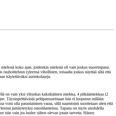
n mielestä koko ajan, joidenkin mielestä oli vain joskus nuorempana.
rauhoitteluun (yleensä vihollisten, toisaalta joskus näyttää siltä että
aan käytettäväksi aurinkolaseja.
ellä on vain yksi yliraskas kaksikätinen miekka, 4 pitkäämiekkaa (2
 jne. Täysinpeittävästä peltipanssaristaan hän ei luopunut millään
 voisi olla parantamisen varaa, sillä naamiointi suoritetaan siten että
 yleensä jumäytetyksi ostostilanteissa. Tapana on myös unohdella
 niin vain jos luulee siihen olevan jotain tarvetta. Hänen