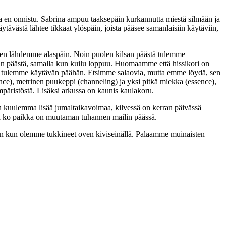
 en onnistu. Sabrina ampuu taaksepäin kurkannutta miestä silmään ja
ästä lähtee tikkaat ylöspäin, joista pääsee samanlaisiin käytäviin,
joten lähdemme alaspäin. Noin puolen kilsan päästä tulemme
rin päästä, samalla kun kuilu loppuu. Huomaamme että hissikori on
an ja tulemme käytävän päähän. Etsimme salaovia, mutta emme löydä, sen
sence), metrinen puukeppi (channeling) ja yksi pitkä miekka (essence),
mpäristöstä. Lisäksi arkussa on kaunis kaulakoru.
on kuulemma lisää jumaltaikavoimaa, kilvessä on kerran päivässä
että ko paikka on muutaman tuhannen mailin päässä.
keen kun olemme tukkineet oven kiviseinällä. Palaamme muinaisten