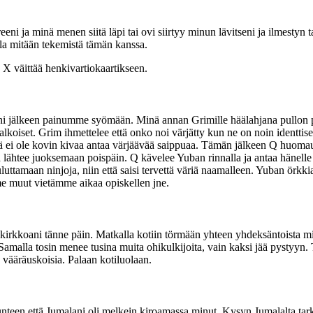
ni ja minä menen siitä läpi tai ovi siirtyy minun lävitseni ja ilmesty
olla mitään tekemistä tämän kanssa.
 X väittää henkivartiokaartikseen.
eni jälkeen painumme syömään. Minä annan Grimille häälahjana pullon p
alkoiset. Grim ihmettelee että onko noi värjätty kun ne on noin identtis
ä ei ole kovin kivaa antaa värjäävää saippuaa. Tämän jälkeen Q huomautt
 ja lähtee juoksemaan poispäin. Q kävelee Yuban rinnalla ja antaa hänell
luttamaan ninjoja, niin että saisi tervettä väriä naamalleen. Yuban örkki
me muut vietämme aikaa opiskellen jne.
irkkoani tänne päin. Matkalla kotiin törmään yhteen yhdeksäntoista mieh
amalla tosin menee tusina muita ohikulkijoita, vain kaksi jää pystyyn. 
 vääräuskoisia. Palaan kotiluolaan.
unteen että Jumalani oli melkein kiroamassa minut. Kysyn Jumalalta tar