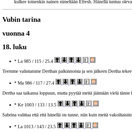
kulkee toinenkin nainen nimeltään Efresh. Hänellä tuntuu olevan
Vubin tarina
vuonna 4
18. luku
* La 985 / 115 / 25.4
Teemme valintamme Derthan palkinnoista ja sen jälkeen Dertha tekee p
* Ma 986 / 117 / 27.4
Dertha saa taikansa loppuun, mutta pyytää meitä jäämään vielä tänne
* Ke 1003 / 133 / 13.5
Sabrina valittaa että että hänellä on tunne, niin kuin meitä vakoiltaisi
* La 1013 / 143 / 23.5