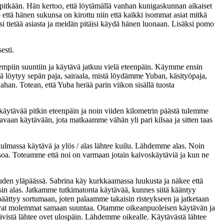
o pitkään. Hän kertoo, että löytämällä vanhan kunigaskunnan aikaiset
o että hänen sukunsa on kirottu niin että kaikki isommat asiat mitkä
si tietää asiasta ja meidän pitäisi käydä hänen luonaan. Lisäksi pomo
esti.
mpiin suuntiin ja käytävä jatkuu vielä eteenpäin. Käymme ensin
tä löytyy sepän paja, sairaala, mistä löydämme Yuban, käsityöpaja,
han. Totean, että Yuba herää parin viikon sisällä tuosta
ytävää pitkin eteenpäin ja noin viiden kilometrin päästä tulemme
vaan käytävään, jota matkaamme vähän yli pari kilsaa ja sitten taas
kulmassa käytävä ja ylös / alas lähtee kuilu. Lähdemme alas. Noin
tasoa. Toteamme että noi on varmaan jotain kaivoskäytäviä ja kun ne
uden yläpäässä. Sabrina käy kurkkaamassa luukusta ja näkee että
sin alas. Jatkamme tutkimatonta käytävää, kunnes siitä kääntyy
päättyy sortumaan, joten palaamme takaisin risteykseen ja jatketaan
avat molemmat samaan suuntaa. Otamme oikeanpuoleisen käytävän ja
vistä lähtee ovet ulospäin. Lähdemme oikealle. Käytävästä lähtee