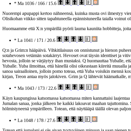
* Ma 1036 / 166 / 15.6
Nuorempi apupappi kertoo nähneensä, kuinka musta ovi ilmestyy vieree
Olisikohan viikko sitten tapahtuneella epännistuneella taialla voinut 
Huomaamme että X:n ympärillä pyörii lauma kauniita hobbitteja, joita
* La 1041 / 171 / 20.6
Q:n ja Grim:n hääpäivä. Vihkitilaisuus on onnistunut ja hienon puhe
sotahevosen vetämän sotakärryt. Hevoset ovat täysin identtiset ja vitiv
hevosta, jolloin se värjäytyy ihan mustaksi. Q huomauttaa Yuballe, ett
Yuballe. Yuba ilmoittaa, että hänellä olisi oikeastaan kiireitä muualla
sanoa sairaalloinen, jolloin pomo toteaa, että Yuba voisikin mennä kou
kirjan, Treon antaa myös jalokiven. Grim ja Q lähtevät häämatkalle, 
* Ma 1043 / 173 / 22.6
Käyn kaupungissa katsomassa katsomassa miten kannattaisi laajentaa k
Jumalan sanaa, jonka jälkeen he kaikki lakoavat maahan tajuttomina. S
hölmistyneenä ympärilleen. Totean, että näyttääpä täällä olevan paljon
* La 1048 / 178 / 27.6
Totean että jumalani ei ole aivan tyytyväinen minuun ja saan pienen t