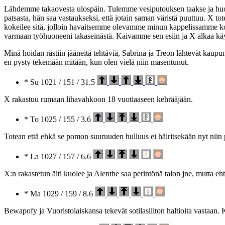
Lähdemme takaovesta ulospäin. Tulemme vesiputouksen taakse ja huomaa
patsasta, hän saa vastaukseksi, että jotain saman väristä puuttuu. X tot
kokeilee sitä, jolloin havaitsemme olevamme minun kappelissamme kot
varmaan työhuoneeni takaseinästä. Kaivamme sen esiin ja X alkaa käym
Minä hoidan rästiin jääneitä tehtäviä, Sabrina ja Treon lähtevät kaupunk
en pysty tekemään mitään, kun olen vielä niin masentunut.
* Su 1021 / 151 / 31.5
X rakastuu rumaan lihavahkoon 18 vuotiaaseen kehrääjään.
* To 1025 / 155 / 3.6
Totean että ehkä se pomon suuruuden hulluus ei häiritsekään nyt niin pal
* La 1027 / 157 / 6.6
X:n rakastetun äiti kuolee ja Alenthe saa perintönä talon jne, mutta e
* Ma 1029 / 159 / 8.6
Bewapofy ja Vuoristolaiskansa tekevät sotilasliiton haltioita vastaan