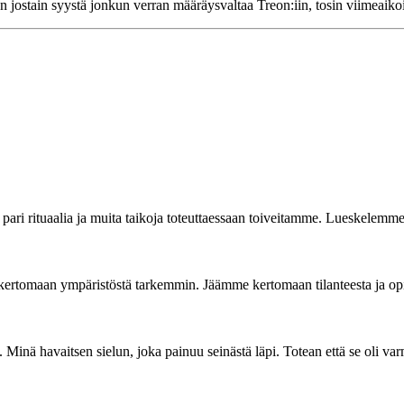
 jostain syystä jonkun verran määräysvaltaa Treon:iin, tosin viimeaiko
ari rituaalia ja muita taikoja toteuttaessaan toiveitamme. Lueskelemme 
 kertomaan ympäristöstä tarkemmin. Jäämme kertomaan tilanteesta ja o
in. Minä havaitsen sielun, joka painuu seinästä läpi. Totean että se oli 