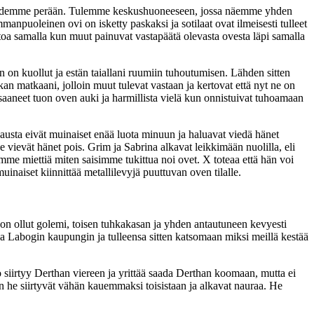
Lähdemme perään. Tulemme keskushuoneeseen, jossa näemme yhden
npuoleinen ovi on isketty paskaksi ja sotilaat ovat ilmeisesti tulleet
ntoa samalla kun muut painuvat vastapäätä olevasta ovesta läpi samalla
 on kuollut ja estän taiallani ruumiin tuhoutumisen. Lähden sitten
an matkaani, jolloin muut tulevat vastaan ja kertovat että nyt ne on
aneet tuon oven auki ja harmillista vielä kun onnistuivat tuhoamaan
usta eivät muinaiset enää luota minuun ja haluavat viedä hänet
e vievät hänet pois. Grim ja Sabrina alkavat leikkimään nuolilla, eli
e miettiä miten saisimme tukittua noi ovet. X toteaa että hän voi
uinaiset kiinnittää metallilevyjä puuttuvan oven tilalle.
 ollut golemi, toisen tuhkakasan ja yhden antautuneen kevyesti
 Labogin kaupungin ja tulleensa sitten katsomaan miksi meillä kestää
siirtyy Derthan viereen ja yrittää saada Derthan koomaan, mutta ei
 he siirtyvät vähän kauemmaksi toisistaan ja alkavat nauraa. He