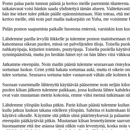
Pomo palaa parin tunnun päästä ja kertoo meille paremmin tilanteesta. 
taikatavarat voisi hänkin saada yhdistettyä tämän alueen. Valitettavast
hän itse tekee tulee pitkän päälle epäonnistumaan. Hän toteaa, että me
kertoo meille, että noin pari mailia taaksepäin on Yuba, me voisimme
Pidän pomon saapumista paikalle huonona enteenä, varsinkin kun kuul
Lähdemme parilla levyllä liikkelle ja tulemme pomon mainitsemaan ri
katsomassa oikean puolen, missä on palvelijoiden tiloja. Toisella puo
nahkatyöpaja, kirjurien toimisto, puutyöpaja. Toisella puolella käytäv
synninpäästöstä, mutta jos herätän hänet nyt on hän lähes viisi viik
Jatkamme eteenpäin. Noin mailin päästä tulemme seuraavaan risteykse
sortuman luokse. Grim yrittä hakata sortumaa auki, mutta ei oikein o
tulee sortuma. Seuraava sortuma tulee vastaavasti vähän alle kolmen ki
Suoraan vasemmalle lähtenyttä käytäävää pääsemme noin neljän kilomet
puolen kilsan jälkeen tulemme paikkaan, jossa kuilusta lähtee kahdeks
ovat vain muutaman metrin kokoisia, emme viitsi mennä tutkimaan nii
Lähdemme ylöspäin kuilua pitkin. Parin kilsan päästä tulemme kuilun
kuilu jatkuu luukun takana edelleen ylöspäin. Sabrina ei kuitenkaan l
käytävä oikealle. Käymme sitä pitkin siinä pääristeyksessä ja palaamme
eteenpäin pääkäytävää pitkin. Muutaman kilsan lennettyämme saavum
huomaamme että itse asiassa tämä olikin vain leventymä, koska noin 