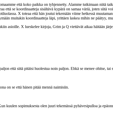
mme että koko paikka on tyhjennetty. Alamme tutkimaan niitä taikalaitte
eaa että se koordinaatteja sisältävä kypärä on samaa väriä, joten siitä v
iluolassa. X toteaa että hän joutui tekemään viime hetkessä muutaman 
ään muitakin koordinaatteja läpi, yrittäen laskea mihin ne päätyy, mu
iin asioille. X lueskelee kirjoja, Grim ja Q viettävät aikaa häitään järj
jon että siitä pitäisi huolestua noin paljon. Ehkä se menee ohitse, tai si
htona on se että hänen pitää mennä naimisiin.
. Kun kuulen sopimuksesta olen juuri tekemässä pyhävesipulloa ja epäonn