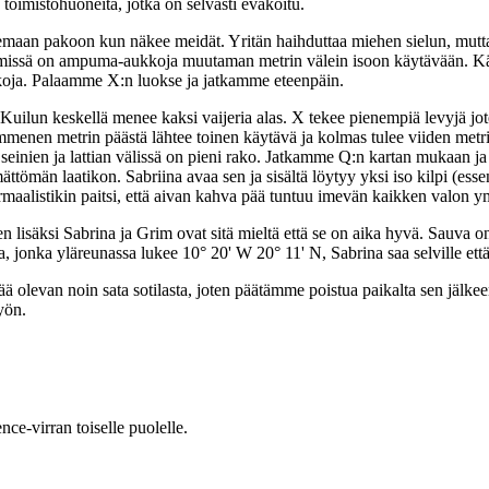
 toimistohuoneita, jotka on selvästi evakoitu.
emaan pakoon kun näkee meidät. Yritän haihduttaa miehen sielun, mutta
missä on ampuma-aukkoja muutaman metrin välein isoon käytävään. Käytäv
kkoja. Palaamme X:n luokse ja jatkamme eteenpäin.
 Kuilun keskellä menee kaksi vaijeria alas. X tekee pienempiä levyjä 
mmenen metrin päästä lähtee toinen käytävä ja kolmas tulee viiden met
a ja seinien ja lattian välissä on pieni rako. Jatkamme Q:n kartan muka
mättömän laatikon. Sabriina avaa sen ja sisältä löytyy yksi iso kilpi (es
rmaalistikin paitsi, että aivan kahva pää tuntuu imevän kaikken valon y
n lisäksi Sabrina ja Grim ovat sitä mieltä että se on aika hyvä. Sauva 
ta, jonka yläreunassa lukee 10° 20' W 20° 11' N, Sabrina saa selville 
ää olevan noin sata sotilasta, joten päätämme poistua paikalta sen jäl
yön.
ce-virran toiselle puolelle.