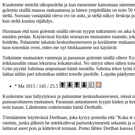
Kuulemme meteliä ulkopuolelta ja kun menemme katsomaan näemme k
golemin sisällä maassa makaamassa ja hänen ympärillään on noin 50 vuor
sieltä. Suoraan vastapäätä oleva ovi on auki, ja sieltä näkyy lieskoja
kun sieltä kuuluu räjähdys.
Huomaan että tuon golemin sisällä olevan tyypin tutkiminen on aika ha
muiden perään. Käytävässä löydän seuraavan muinaisten ruumiin, joka on
hoidettu. Palaamme takaisin keskushuoneeseen ja keräämme mukaamme m
tuon toisenkin oven, mites me nyt blokkaamme noi käytävät.
Tutkimme muinaisten vammoja ja parannan golemin sisällä olleen Xynt
leikkausaliin oman lekurinsa leikattavaksi. No siirryn sitten siihen to
Grim pyytää Sabrinaa ampumaan häntä nuolella. Sabrina tekee työtä k
laittaa niihin pari tuhotaikaa niiden toiselle puolelle. Lopulta päädymm
* Ma 1015 / 145 / 25.5
Kuulemme taas hälyytyksen ja painumme keskushuoneeseen, missä näe
panssaroituneen muinaisen. Parannan antautuneen tyypin käden ja ker
noin kauan. Lähdemme esittelemään häntä Derthalle.
Törmäämme käytävässä Derthaan, joka kysyy pomolta että "Kuka te oike
onnistu, jonka jälkeen he miekkailevat parisenkymmentä sekuntia ja o
laittavat aseet pois ja kättelevät toisiaan. Pomo lähtee Derthan kan