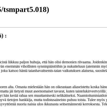
/tsmpart5.018)
) :
cistä liikkuu paljon huhuja, että hän olisi demonien riivaama. Joidenki
ittyvän enemmän vihollisten synninpäästöihin ja nukutteluun (aiemmin myös 
 joku katsoo häntä taianhavaitsemis-taian vaikutuksen alaisena, suositel
oren alta. Omasta mielestään hän on oikeastaan aliaseistettu koska hän
ematta jäi tietysti muut aseenomaiset tavarat, kuten taistelukirveetvyöllä
yt hän kerää rahaa sen muuttamiseski nelikätiseksi. Naamioitumistaidoissa
yvä tietojen hankkija, mutta todistusaineisto puhuu toista. Tulee myös
yvyttömiä nuoria naisia ulos ikkunasta seitsemännestä kerroksesta. Tekee