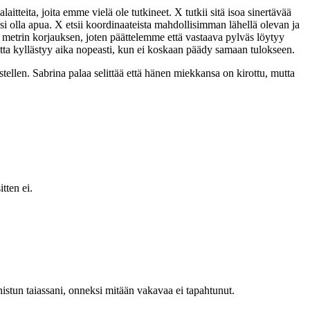
ita, joita emme vielä ole tutkineet. X tutkii sitä isoa sinertävää
oisi olla apua. X etsii koordinaateista mahdollisimman lähellä olevan ja
metrin korjauksen, joten päättelemme että vastaava pylväs löytyy
tta kyllästyy aika nopeasti, kun ei koskaan päädy samaan tulokseen.
estellen. Sabrina palaa selittää että hänen miekkansa on kirottu, mutta
tten ei.
istun taiassani, onneksi mitään vakavaa ei tapahtunut.