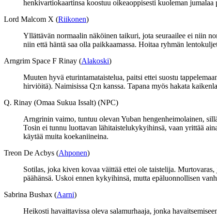
henkivartiokaartinsa koostuu oikeaoppisesti kuoleman jumalaa p
Lord Malcom X (
Riikonen
)
Yllättävän normaalin näköinen taikuri, jota seuraailee ei niin n
niin että häntä saa olla paikkaamassa. Hoitaa ryhmän lentokuljet
Arngrim Space F Rinay (
Alakoski
)
Muuten hyvä eturintamataistelua, paitsi ettei suostu tappelemaan 
hirviöitä). Naimisissa Q:n kanssa. Tapana myös hakata kaikenlai
Q. Rinay (Omaa Sukua Issalt) (NPC)
Arngrinin vaimo, tuntuu olevan Yuban hengenheimolainen, sillä
Tosin ei tunnu luottavan lähitaistelukykyihinsä, vaan yrittää a
käytää muita koekaniineina.
Treon De Acbys (
Ahponen
)
Sotilas, joka kiven kovaa väittää ettei ole taistelija. Murtovara
päähänsä. Uskoi ennen kykyihinsä, mutta epäluonnollisen vanh
Sabrina Bushax (
Aarni
)
Heikosti havaittavissa oleva salamurhaaja, jonka havaitsemisee