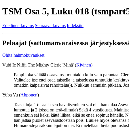
TSM Osa 5, Luku 018 (tsmpart5
Edellinen kuvaus
Seuraava kuvaus
Indeksiin
Pelaajat (sattumanvaraisessa järjestyksessä
Ohita hahmokuvaukset
Vubi Ie Nifiji The Mighty Cleric 'Minä' (
Kivinen
)
Pappi joka väittää osaavansa muutakin kuin vain parantaa. Cleri
Valittelee itse ettei osaa taistella ja taistelussa tuntuukin kesk
omatkin kaipaisivat rahoittelua)). Nukkuu aamuisin pitkään. Jos
Yuba Yu (
Ahponen
)
Taas ninja. Toisaalta sen havaitseminen voi olla hankalaa Asevu
lumottua ja 2 joissa on terä-riimuja) Sekä 4 varsijousta. Mainits
ennenkuin sai kaksi kättä liikaa, eikä se enää sopinut hänelle. N
hän jättää puolet asevarastoostaan pois. Luulee myös olevansa h
Humanoideja säkkiin tajuttomina. Ei mielellään heitä puolustusk