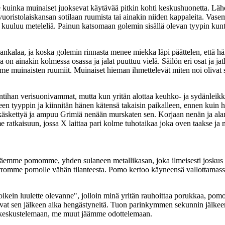
uinka muinaiset juoksevat käytävää pitkin kohti keskushuonetta. 
istolaiskansan sotilaan ruumista tai ainakin niiden kappaleita. Vasemma
 ja kuuluu meteleliä. Painun katsomaan golemin sisällä olevan tyypin ku
nkalaa, ja koska golemin rinnasta menee miekka läpi päättelen, että hän
 ainakin kolmessa osassa ja jalat puuttuu vielä. Säilön eri osat ja jatk
uinaisten ruumiit. Muinaiset hieman ihmettelevät miten noi olivat sa
ihan verisuonivammat, mutta kun yritän alottaa keuhko- ja sydänleikka
iseen tyyppin ja kiinnitän hänen kätensä takaisin paikalleen, ennen kuin h
äskettyä ja ampuu Grimiä nenään murskaten sen. Korjaan nenän ja alamm
e ratkaisuun, jossa X laittaa pari kolme tuhotaikaa joka oven taakse ja m
mme pomomme, yhden sulaneen metallikasan, joka ilmeisesti joskus on
romme pomolle vähän tilanteesta. Pomo kertoo käyneensä vallottamassa
in luulette olevanne", jolloin minä yritän rauhoittaa porukkaa, pomo 
vat sen jälkeen aika hengästyneitä. Tuon parinkymmen sekunnin jälkeen
ssa keskustelemaan, me muut jäämme odottelemaan.