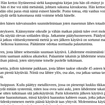
Hän kertoo löytäneensä sieltä kaupungista kirjan jota hän oli etsinyt j
i hän ei itse voi niitä metsästää, johtuen sukunsa kirouksesta. Hän kerto
idän olisi paras etsiä nämä esineet hänelle. Pomo toteaa, että vanhus voi
 käydä siellä katsomassa mitä voimme tehdä hänelle.
en hänen tulevaisuuden suunnitelmistaan joten masennun lähes totaalis
steykseen. Käännymme oikealle ja vähän matkan päästä tulee ovet mole
lella näytää olevan sotilaiden tiloja. Jatkamme päätyhuoneeseen. Päädys
ää jatkuu viitisenkymmentä metriä ja sen jälkeen käytävä on sortunut maa
koa heikossa kunnossa. Päätämme odottaa normaalia palautumista.
en, josta lähtee seitsemään suuntaan käytävä. Lähdemme ensimmäistä kä
nnistu saamaan aukkoa aikaiseksi. Palaamme takaisin ja lähdemme seuraa
lsan päässä, joten siirrymme toiselle puolelle tutkimaan.
ria, jolloin tulemme paikkaan, josta lähtee taakse oikealle 45 asteen 
an pientä käytävää. Niistä osa lähtee ylös, osa alas, osa jatkaa samaa 
tä.
 huippuun. Kuilu päättyy metallioveen, jossa on pienempi luukku tikka
öydä mitään systeemiä, miten isoa ovea saisi auki, joten lähdemme takai
 sitten tutkimaan sitä jatkokäytävää. Parin kilometrin jälkeen käytävä 
me haarautumaan, missä käytävä haarautuu kahteen osaan, jotka jatk
viidenkymmenen metrin päästä käytävät taas yhtyvät. Molemmissa käytä