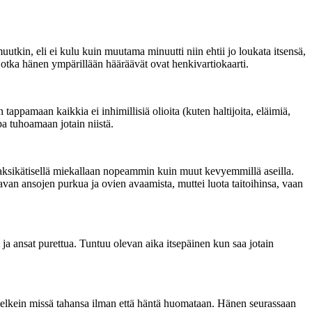
utkin, eli ei kulu kuin muutama minuutti niin ehtii jo loukata itsensä,
 jotka hänen ympärillään hääräävät ovat henkivartiokaarti.
appamaan kaikkia ei inhimillisiä olioita (kuten haltijoita, eläimiä,
a tuhoamaan jotain niistä.
kaksikätisellä miekallaan nopeammin kuin muut kevyemmillä aseilla.
avan ansojen purkua ja ovien avaamista, muttei luota taitoihinsa, vaan
i ja ansat purettua. Tuntuu olevan aika itsepäinen kun saa jotain
 melkein missä tahansa ilman että häntä huomataan. Hänen seurassaan