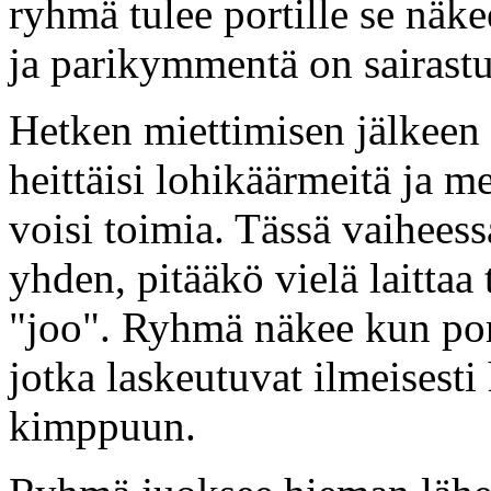
ryhmä tulee portille se näke
ja parikymmentä on sairastu
Hetken miettimisen jälkeen 
heittäisi lohikäärmeitä ja men
voisi toimia. Tässä vaihees
yhden, pitääkö vielä laittaa
"joo". Ryhmä näkee kun port
jotka laskeutuvat ilmeisest
kimppuun.