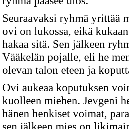
ryhmä pääsee ulos.
Seuraavaksi ryhmä yrittää 
ovi on lukossa, eikä kukaa
hakaa sitä. Sen jälkeen ryh
Vääkelän pojalle, eli he me
olevan talon eteen ja koput
Ovi aukeaa koputuksen voim
kuolleen miehen. Jevgeni he
hänen henkiset voimat, paran
sen jälkeen mies on likima