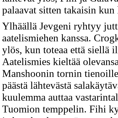
palaavat sitten takaisin kun
Ylhäällä Jevgeni ryhtyy jut
aatelismiehen kanssa. Crogk
ylös, kun toteaa että siellä 
Aatelismies kieltää olevansa
Manshoonin tornin tienoille
päästä lähtevästä salakäytäv
kuulemma auttaa vastarintal
Tuomion temppelin. Fihi ky