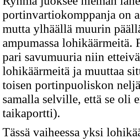
Ryhmä juoksee hieman lähe
portinvartiokomppanja on ai
mutta ylhäällä muurin pääll
ampumassa lohikäärmeitä. Fi
pari savumuuria niin etteiv
lohikäärmeitä ja muuttaa si
toisen portinpuoliskon nelj
samalla selville, että se oli 
taikaportti).
Tässä vaiheessa yksi lohik