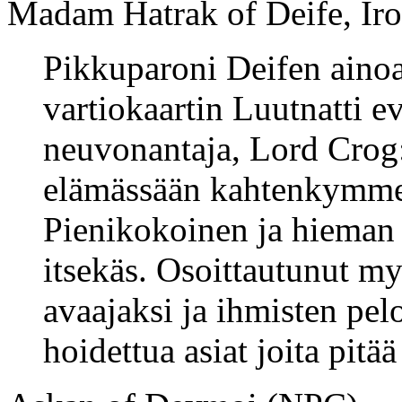
Madam Hatrak of Deife, Iro
Pikkuparoni Deifen ainoa 
vartiokaartin Luutnatti e
neuvonantaja, Lord Crog:
elämässään kahtenkymme
Pienikokoinen ja hieman 
itsekäs. Osoittautunut m
avaajaksi ja ihmisten pel
hoidettua asiat joita pitää