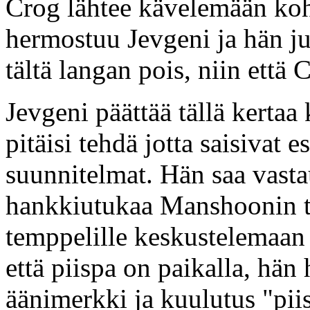
Crog lähtee kävelemään koht
hermostuu Jevgeni ja hän ju
tältä langan pois, niin että
Jevgeni päättää tällä kertaa
pitäisi tehdä jotta saisivat e
suunnitelmat. Hän saa vastau
hankkiutukaa Manshoonin t
temppelille keskustelemaan p
että piispa on paikalla, hän
äänimerkki ja kuulutus "pii