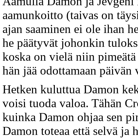
Aamulla Damon ja Jevgeni m
aamunkoitto (taivas on täys
ajan saaminen ei ole ihan he
he päätyvät johonkin tulokse
koska on vielä niin pimeätä
hän jää odottamaan päivän 
Hetken kuluttua Damon keks
voisi tuoda valoa. Tähän Cr
kuinka Damon ohjaa sen pim
Damon toteaa että selvä ja 