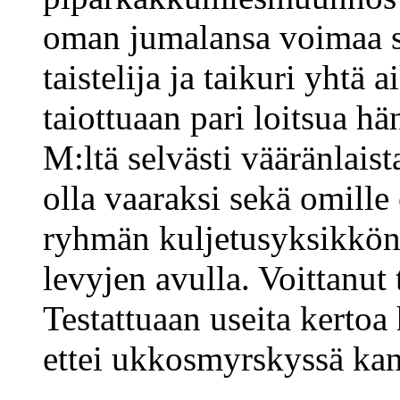
oman jumalansa voimaa se
taistelija ja taikuri yhtä 
taiottuaan pari loitsua h
M:ltä selvästi vääränlaist
olla vaaraksi sekä omille 
ryhmän kuljetusyksikkönä,
levyjen avulla. Voittanut 
Testattuaan useita kertoa
ettei ukkosmyrskyssä kann