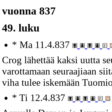
vuonna 837
49. luku
* Ma 11.4.837
Crog lähettää kaksi uutta s
varottamaan seuraajiaan sii
viha tulee iskemään Tuomio
* Ti 12.4.837