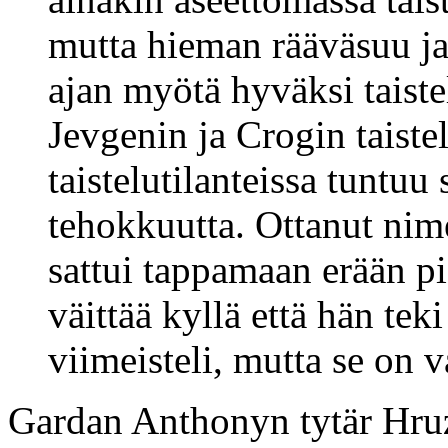
mutta hieman rääväsuu ja
ajan myötä hyväksi taistel
Jevgenin ja Crogin taiste
taistelutilanteissa tuntuu 
tehokkuutta. Ottanut ni
sattui tappamaan erään p
väittää kyllä että hän tek
viimeisteli, mutta se on v
Gardan Anthonyn tytär Hr