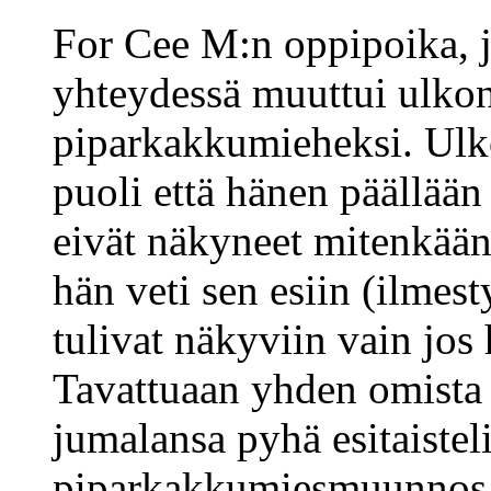
For Cee M:n oppipoika, 
yhteydessä muuttui ulkon
piparkakkumieheksi. Ulk
puoli että hänen päällään 
eivät näkyneet mitenkään,
hän veti sen esiin (ilmesty
tulivat näkyviin vain jos 
Tavattuaan yhden omista j
jumalansa pyhä esitaisteli
piparkakkumiesmuunnos p