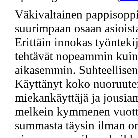
Väkivaltainen pappisoppi
suurimpaan osaan asioista 
Erittäin innokas työntekij
tehtävät nopeammin kuin
aikasemmin. Suhteellisen 
Käyttänyt koko nuoruuten
miekankäyttäjä ja jousiam
melkein kymmenen vuotta
summasta täysin ilman om