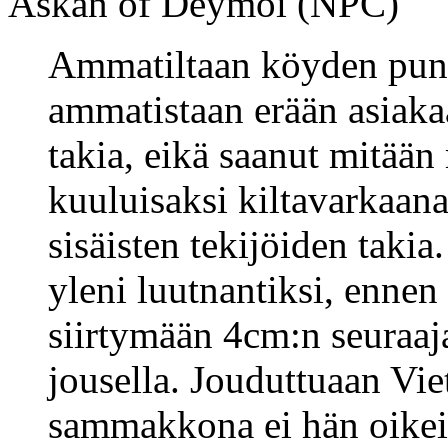
Askan of Deymoi (NPC)
Ammatiltaan köyden puno
ammatistaan erään asiak
takia, eikä saanut mitään
kuuluisaksi kiltavarkaana
sisäisten tekijöiden takia
yleni luutnantiksi, ennen
siirtymään 4cm:n seuraaj
jousella. Jouduttuaan Vi
sammakkona ei hän oikein 