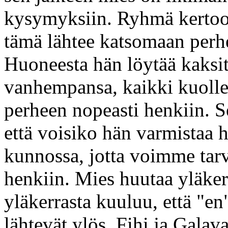
kysymyksiin. Ryhmä kertoo 
tämä lähtee katsomaan perh
Huoneesta hän löytää kaksit
vanhempansa, kaikki kuolle
perheen nopeasti henkiin. S
että voisiko hän varmistaa 
kunnossa, jotta voimme tarv
henkiin. Mies huutaa yläkert
yläkerrasta kuuluu, että "e
lähtevät ylös, Fihi ja Galav