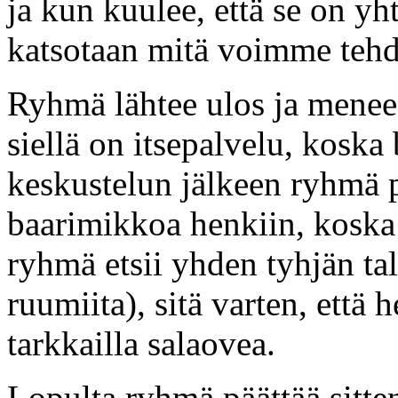
ja kun kuulee, että se on yh
katsotaan mitä voimme tehd
Ryhmä lähtee ulos ja menee 
siellä on itsepalvelu, koska
keskustelun jälkeen ryhmä p
baarimikkoa henkiin, koska 
ryhmä etsii yhden tyhjän talo
ruumiita), sitä varten, että 
tarkkailla salaovea.
Lopulta ryhmä päättää sitte