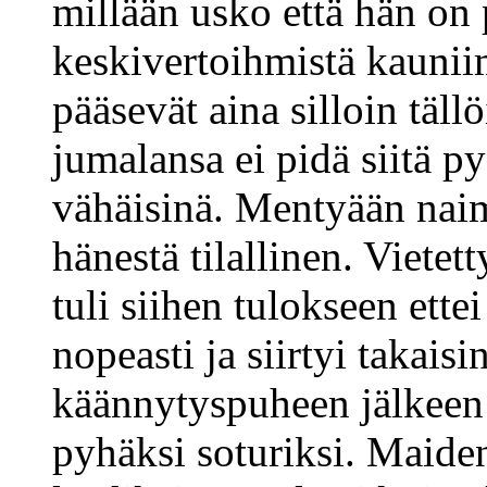
millään usko että hän on
keskivertoihmistä kaunii
pääsevät aina silloin täll
jumalansa ei pidä siitä 
vähäisinä. Mentyään naim
hänestä tilallinen. Vietet
tuli siihen tulokseen ette
nopeasti ja siirtyi takais
käännytyspuheen jälkeen p
pyhäksi soturiksi. Maide