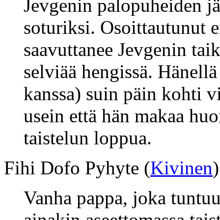
Jevgenin palopuheiden jä
soturiksi. Osoittautunut 
saavuttanee Jevgenin tai
selviää hengissä. Hänellä
kanssa) suin päin kohti v
usein että hän makaa hu
taistelun loppua.
Fihi Dofo Pyhyte (
Kivinen
)
Vanha pappa, joka tuntuu
ainakin aseettomassa tais