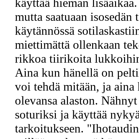
käyttää hieman lisäaikaa.
mutta saatuaan isosedän t
käytännössä sotilaskasti
miettimättä ollenkaan te
rikkoa tiirikoita lukkoihi
Aina kun hänellä on peltih
voi tehdä mitään, ja aina 
olevansa alaston. Nähnyt
soturiksi ja käyttää nyky
tarkoitukseen. "Ihotaudi