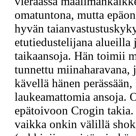
vieraassa maailmankaikk
omatuntona, mutta epäon
hyvän taianvastustuskyky
etutiedustelijana alueilla
taikaansoja. Hän toimii m
tunnettu miinaharavana, j
kävellä hänen perässään,
laukeamattomia ansoja. 
epätoivoon Crogin takia. 
vaikka onkin välillä shok