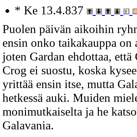
* Ke 13.4.837
Puolen päivän aikoihin ryh
ensin onko taikakauppa on a
joten Gardan ehdottaa, että 
Crog ei suostu, koska kysee
yrittää ensin itse, mutta Ga
hetkessä auki. Muiden miel
monimutkaiselta ja he kats
Galavania.