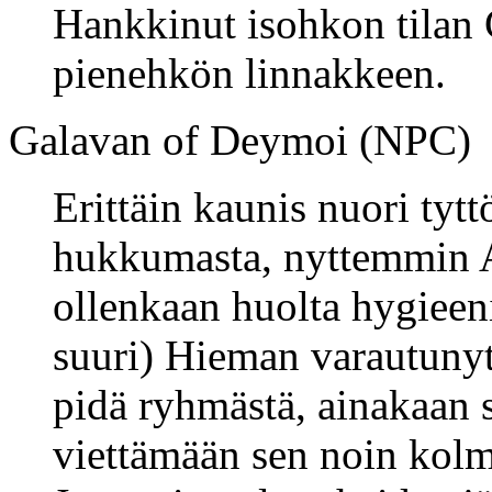
Hankkinut isohkon tilan 
pienehkön linnakkeen.
Galavan of Deymoi (NPC)
Erittäin kaunis nuori tytt
hukkumasta, nyttemmin A
ollenkaan huolta hygieeni
suuri) Hieman varautunyt j
pidä ryhmästä, ainakaan 
viettämään sen noin kol