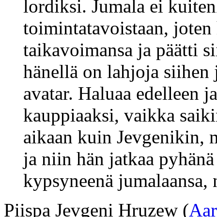
lordiksi. Jumala ei kuite
toimintatavoistaan, joten
taikavoimansa ja päätti s
hänellä on lahjoja siihe
avatar. Haluaa edelleen j
kauppiaaksi, vaikka saik
aikaan kuin Jevgenikin, m
ja niin hän jatkaa pyhä
kypsyneenä jumalaansa, 
Piispa Jevgeni Hruzew (
Aar