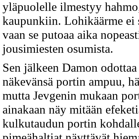
yläpuolelle ilmestyy hahmo,
kaupunkiin. Lohikäärme ei 
vaan se putoaa aika nopeast
jousimiesten osumista.
Sen jälkeen Damon odottaa 
näkevänsä portin ampuu, hän
mutta Jevgenin mukaan porti
ainakaan näy mitään efeketi
kulkutaudun portin kohdalle,
pimeähaltiat näyttävät hiem