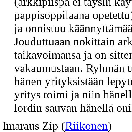
(arkkipiispa ei täysin kä
pappisoppilaana opetettu)
ja onnistuu käännyttämää
Jouduttuaan nokittain ar
taikavoimansa ja on sitt
vakaumustaan. Ryhmän tul
hänen yrityksistään lepyt
yritys toimi ja niin hänel
lordin sauvan hänellä oni
Imaraus Zip (
Riikonen
)