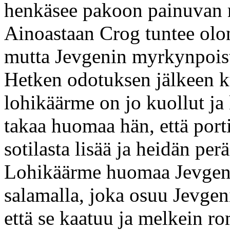
henkäsee pakoon painuvan 
Ainoastaan Crog tuntee olo
mutta Jevgenin myrkynpoisto
Hetken odotuksen jälkeen kuu
lohikäärme on jo kuollut j
takaa huomaa hän, että porti
sotilasta lisää ja heidän per
Lohikäärme huomaa Jevgeni
salamalla, joka osuu Jevgen
että se kaatuu ja melkein r