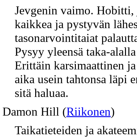
Jevgenin vaimo. Hobitti,
kaikkea ja pystyvän lähe
tasonarvointitaiat palautt
Pysyy yleensä taka-alalla 
Erittäin karsimaattinen ja
aika usein tahtonsa läpi e
sitä haluaa.
Damon Hill (
Riikonen
)
Taikatieteiden ja akateem