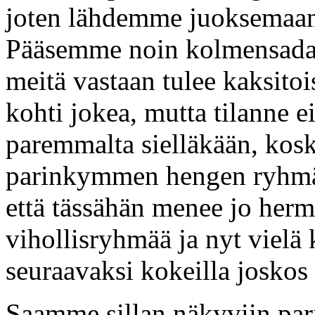
joten lähdemme juoksemaan 
Pääsemme noin kolmensadan
meitä vastaan tulee kaksito
kohti jokea, mutta tilanne 
paremmalta sielläkään, koska
parinkymmen hengen ryhmä
että tässähän menee jo herm
vihollisryhmää ja nyt vielä
seuraavaksi kokeilla joskos
Saamme sillan näkyviin par