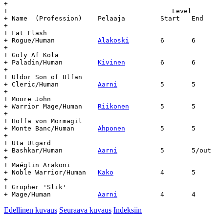
+

+					   Level	    Day		Age

+ Name	(Profession)	Pelaaja		Start	End	Start	End	(days)

+

+ Fat Flash

+ Rogue/Human		
Alakoski
	6	6	1.9.13	-	-

+

+ Goly Af Kola

+ Paladin/Human		
Kivinen
		6	6	6.9.13	-	-

+

+ Uldor Son of Ulfan

+ Cleric/Human		
Aarni
		5	5	10.9.13	-	-

+

+ Moore John

+ Warrior Mage/Human	
Riikonen
	5	5	13.9.13	-	-

+

+ Hoffa von Mormagil

+ Monte Banc/Human	
Ahponen
		5	5	13.9.13	-	-

+

+ Uta Utgard

+ Bashkar/Human		
Aarni
		5	5/out	30.9.13	8.11.13	40

+

+ Maéglin Arakoni

+ Noble Warrior/Human	
Kako
		4	5	25.9.13	-	-

+

+ Gropher 'Slik'

+ Mage/Human		
Aarni
Edellinen kuvaus
Seuraava kuvaus
Indeksiin