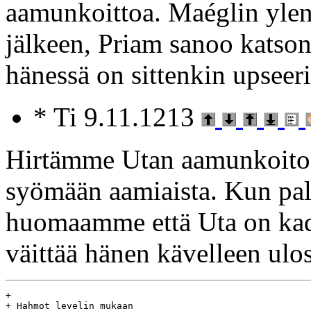
aamunkoittoa. Maéglin ylen
jälkeen, Priam sanoo katson
hänessä on sittenkin upseeri
* Ti 9.11.1213
Hirtämme Utan aamunkoitos
syömään aamiaista. Kun pal
huomaamme että Uta on kado
väittää hänen kävelleen ulos
+

+ Hahmot levelin mukaan
