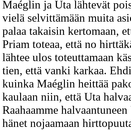
Maéglin ja Uta lähtevät po
vielä selvittämään muita as
palaa takaisin kertomaan, ett
Priam toteaa, että no hirttä
lähtee ulos toteuttamaan k
tien, että vanki karkaa. E
kuinka Maéglin heittää pak
kaulaan niin, että Uta halva
Raahaamme halvaantuneen Ut
hänet nojaamaan hirttopuu