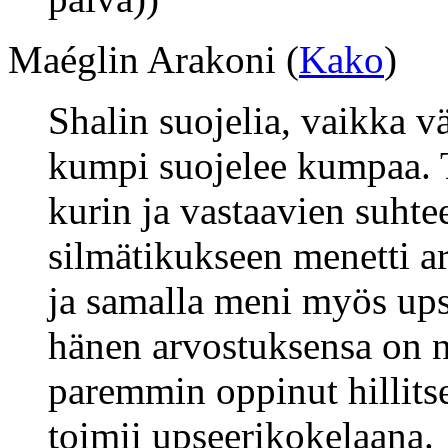
Maéglin Arakoni (
Kako
)
Shalin suojelia, vaikka vä
kumpi suojelee kumpaa. T
kurin ja vastaavien suhte
silmätikukseen menetti a
ja samalla meni myös ups
hänen arvostuksensa on 
paremmin oppinut hillits
toimii upseerikokelaana.