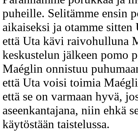
puheille. Selitämme ensin 
aikaiseksi ja otamme sitten
että Uta kävi raivohulluna
keskustelun jälkeen pomo pä
Maéglin onnistuu puhumaan 
että Uta voisi toimia Maég
että se on varmaan hyvä, jo
aseenkantajana, niin ehkä s
käytöstään taistelussa.