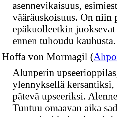
asennevikaisuus, esimies
vääräuskoisuus. On niin 
epäkuolleetkin juoksevat 
ennen tuhoudu kauhusta.
Hoffa von Mormagil (
Ahpo
Alunperin upseerioppilas, 
ylennyksellä kersantiksi, 
pätevä upseeriksi. Alennet
Tuntuu omaavan aika sadi