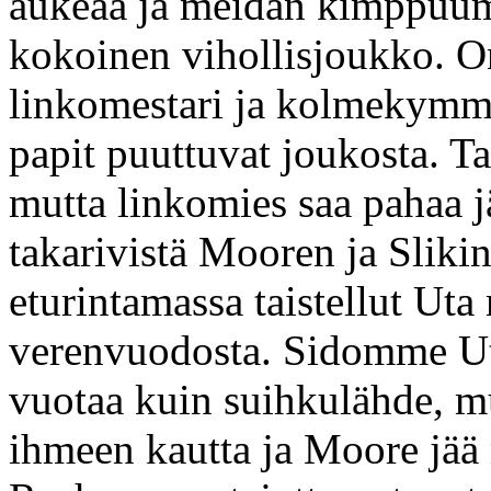
aukeaa ja meidän kimppuu
kokoinen vihollisjoukko. On
linkomestari ja kolmekymment
papit puuttuvat joukosta. T
mutta linkomies saa pahaa 
takarivistä Mooren ja Sliki
eturintamassa taistellut Ut
verenvuodosta. Sidomme Ut
vuotaa kuin suihkulähde, m
ihmeen kautta ja Moore jää m