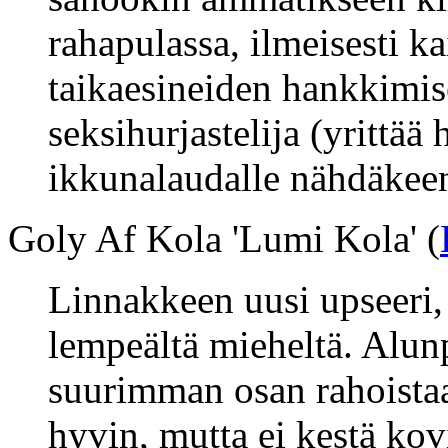
rahapulassa, ilmeisesti k
taikaesineiden hankkimi
seksihurjastelija (yrittää
ikkunalaudalle nähdäkeen
Goly Af Kola 'Lumi Kola' (
Linnakkeen uusi upseeri, 
lempeältä mieheltä. Alunp
suurimman osan rahoistaan
hyvin, mutta ei kestä ko