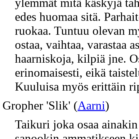
ylemmät mitä käskyjä tah
edes huomaa sitä. Parhait
ruokaa. Tuntuu olevan m
ostaa, vaihtaa, varastaa a
haarniskoja, kilpiä jne.
erinomaisesti, eikä taiste
Kuuluisa myös erittäin ri
Gropher 'Slik' (
Aarni
)
Taikuri joka osaa ainaki
sanookin ammatikseen kir