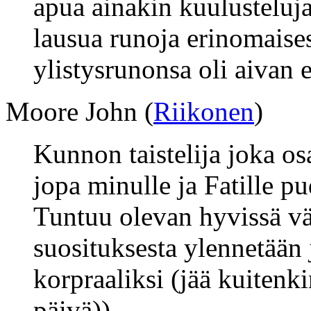
apua ainakin kuulusteluja 
lausua runoja erinomaises
ylistysrunonsa oli aivan 
Moore John (
Riikonen
)
Kunnon taistelija joka os
jopa minulle ja Fatille pu
Tuntuu olevan hyvissä väl
suosituksesta ylennetään
korpraaliksi (jää kuitenk
päivä))