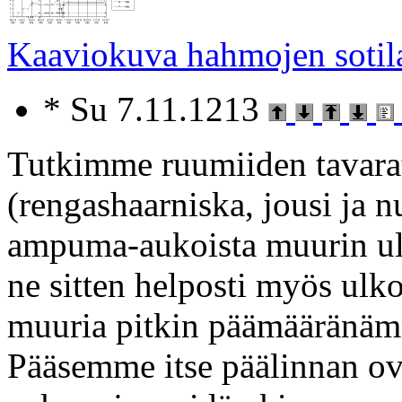
Kaaviokuva hahmojen sotila
* Su 7.11.1213
Tutkimme ruumiiden tavarat
(rengashaarniska, jousi ja n
ampuma-aukoista muurin ul
ne sitten helposti myös ulk
muuria pitkin päämääränämm
Pääsemme itse päälinnan ove