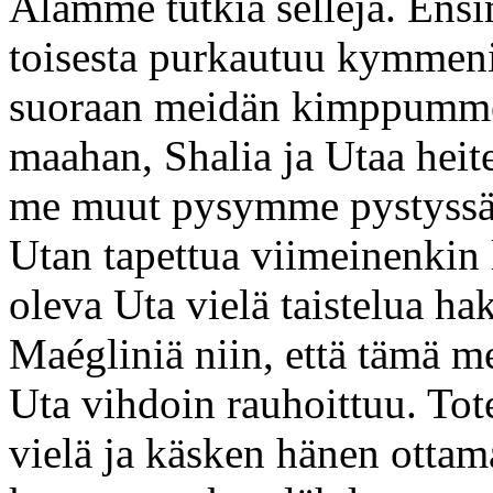
Alamme tutkia sellejä. Ensi
toisesta purkautuu kymmeni
suoraan meidän kimppumme.
maahan, Shalia ja Utaa heite
me muut pysymme pystyssä t
Utan tapettua viimeinenkin 
oleva Uta vielä taistelua h
Maégliniä niin, että tämä m
Uta vihdoin rauhoittuu. Tote
vielä ja käsken hänen ottam