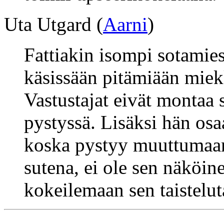
Uta Utgard (
Aarni
)
Fattiakin isompi sotamie
käsissään pitämiään miekk
Vastustajat eivät montaa
pystyssä. Lisäksi hän osa
koska pystyy muuttumaan
sutena, ei ole sen näköine
kokeilemaan sen taistelut