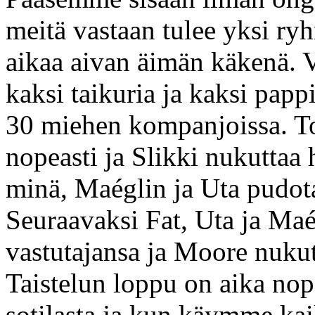
meitä vastaan tulee yksi ry
aikaa aivan äimän käkenä. V
kaksi taikuria ja kaksi pappi
30 miehen kompanjoissa. T
nopeasti ja Slikki nukuttaa h
minä, Maéglin ja Uta pudo
Seuraavaksi Fat, Uta ja Ma
vastutajansa ja Moore nukutt
Taistelun loppu on aika nop
sotilasta ja kun käymme ka