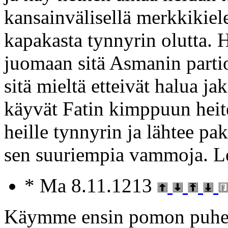
kansainvälisellä merkkikiel
kapakasta tynnyrin olutta. 
juomaan sitä Asmanin partio
sitä mieltä etteivät halua ja
käyvät Fatin kimppuun heitel
heille tynnyrin ja lähtee pa
sen suuriempia vammoja. 
* Ma 8.11.1213
Käymme ensin pomon puheil