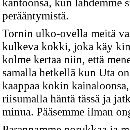
kantoonsa, kun lähdemme su
perääntymistä.
Tornin ulko-ovella meitä va
kulkeva kokki, joka käy ki
kolme kertaa niin, että men
samalla hetkellä kun Uta on
kaappaa kokin kainaloonsa, 
riisumalla häntä tässä ja j
minua. Pääsemme ilman ong
Parannamme porukkaa ja m