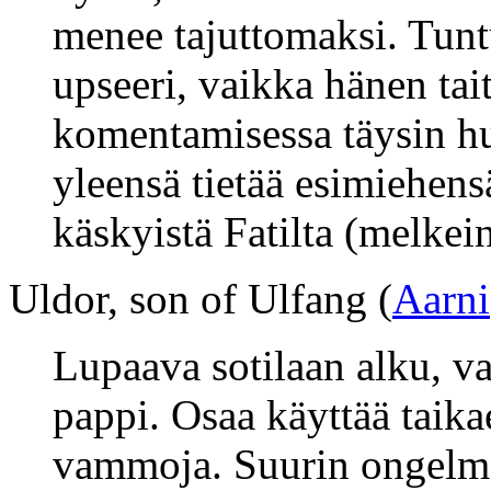
menee tajuttomaksi. Tunt
upseeri, vaikka hänen ta
komentamisessa täysin hu
yleensä tietää esimiehen
käskyistä Fatilta (melkei
Uldor, son of Ulfang (
Aarni
Lupaava sotilaan alku, v
pappi. Osaa käyttää taikae
vammoja. Suurin ongelma 