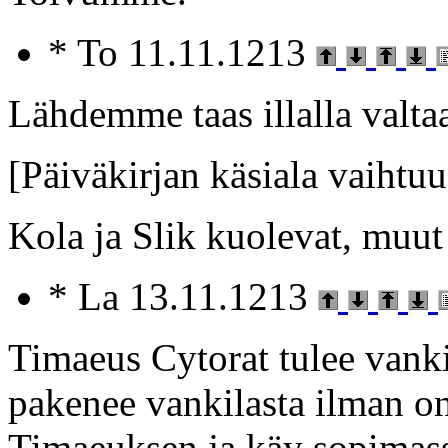
* To 11.11.1213
Lähdemme taas illalla valta
[Päiväkirjan käsiala vaihtu
Kola ja Slik kuolevat, muut 
* La 13.11.1213
Timaeus Cytorat tulee vank
pakenee vankilasta ilman on
Timaeuksen ja käy sopimass