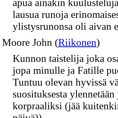
apua ainakin kuulusteluja 
lausua runoja erinomaises
ylistysrunonsa oli aivan 
Moore John (
Riikonen
)
Kunnon taistelija joka os
jopa minulle ja Fatille pu
Tuntuu olevan hyvissä väl
suosituksesta ylennetään
korpraaliksi (jää kuitenk
päivä))