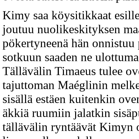
Kimy saa köysitikkaat esille
joutuu nuolikeskityksen ma
pökertyneenä hän onnistuu 
sotkuun saaden ne ulottuma
Tällävälin Timaeus tulee o
tajuttoman Maéglinin mel
sisällä estäen kuitenkin ov
äkkiä ruumiin jalatkin sisä
tällävälin ryntäävät Kimyn o