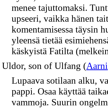
menee tajuttomaksi. Tunt
upseeri, vaikka hänen ta
komentamisessa täysin hu
yleensä tietää esimiehen
käskyistä Fatilta (melkei
Uldor, son of Ulfang (
Aarni
Lupaava sotilaan alku, v
pappi. Osaa käyttää taikae
vammoja. Suurin ongelma 