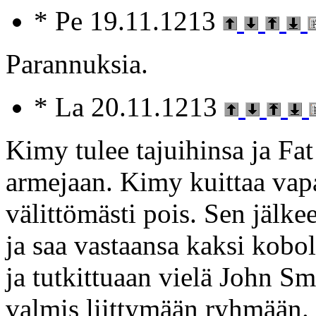
* Pe 19.11.1213
Parannuksia.
* La 20.11.1213
Kimy tulee tajuihinsa ja Fa
armejaan. Kimy kuittaa vap
välittömästi pois. Sen jälk
ja saa vastaansa kaksi kobol
ja tutkittuaan vielä John S
valmis liittymään ryhmään.