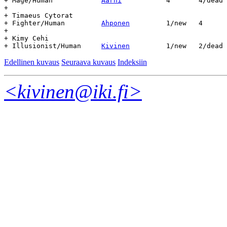
+ Mage/Human		
Aarni
		4	4/dead	1.9.13	11.11	72

+

+ Timaeus Cytorat

+ Fighter/Human		
Ahponen
		1/new	4	13.11	-	-

+

+ Kimy Cehi

+ Illusionist/Human	
Kivinen
Edellinen kuvaus
Seuraava kuvaus
Indeksiin
<kivinen@iki.fi>