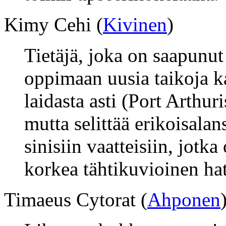
Kimy Cehi (
Kivinen
)
Tietäjä, joka on saapunut
oppimaan uusia taikoja k
laidasta asti (Port Arthur
mutta selittää erikoisala
sinisiin vaatteisiin, jotk
korkea tähtikuvioinen hat
Timaeus Cytorat (
Ahponen