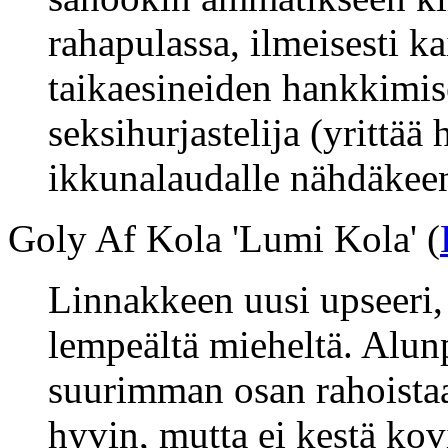
rahapulassa, ilmeisesti k
taikaesineiden hankkimi
seksihurjastelija (yrittää
ikkunalaudalle nähdäkeen
Goly Af Kola 'Lumi Kola' (
Linnakkeen uusi upseeri, 
lempeältä mieheltä. Alunp
suurimman osan rahoistaan
hyvin, mutta ei kestä ko