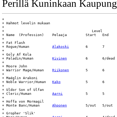
Perillä Kuninkaan Kaupung
+

+ Hahmot levelin mukaan

+

+					   Level	    Day		Age

+ Name	(Profession)	Pelaaja		Start	End	Start	End	(days)

+

+ Fat Flash

+ Rogue/Human		
Alakoski
	6	7	1.9.13	-	-

+

+ Goly Af Kola

+ Paladin/Human		
Kivinen
		6	6/dead	6.9.13	11.11	66

+

+ Moore John

+ Warrior Mage/Human	
Riikonen
	5	6	13.9.13	-	-

+

+ Maéglin Arakoni

+ Noble Warrior/Human	
Kako
		5	6	25.9.13	-	-

+

+ Uldor Son of Ulfan

+ Cleric/Human		
Aarni
		5	5	10.9.13	-	-

+

+ Hoffa von Mormagil

+ Monte Banc/Human	
Ahponen
		5/out	5/out	13.9.13	-	-

+

+ Gropher 'Slik'
