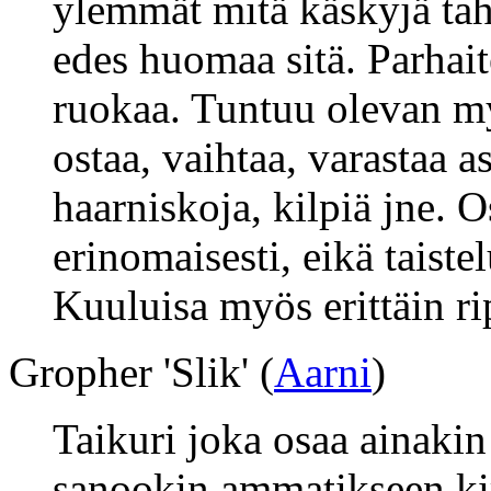
ylemmät mitä käskyjä tah
edes huomaa sitä. Parhait
ruokaa. Tuntuu olevan m
ostaa, vaihtaa, varastaa a
haarniskoja, kilpiä jne.
erinomaisesti, eikä taiste
Kuuluisa myös erittäin ri
Gropher 'Slik' (
Aarni
)
Taikuri joka osaa ainaki
sanookin ammatikseen kir