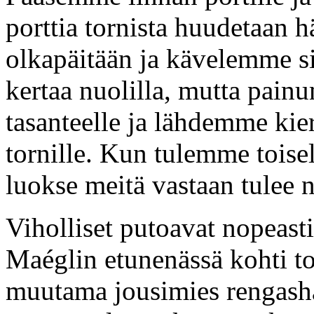
porttia tornista huudetaan h
olkapäitään ja kävelemme s
kertaa nuolilla, mutta pain
tasanteelle ja lähdemme kier
tornille. Kun tulemme toise
luokse meitä vastaan tulee
Viholliset putoavat nopeast
Maéglin etunenässä kohti to
muutama jousimies rengasha