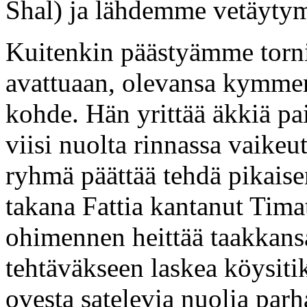
Shal) ja lähdemme vetäytym
Kuitenkin päästyämme torn
avattuaan, olevansa kymme
kohde. Hän yrittää äkkiä pai
viisi nuolta rinnassa vaikeu
ryhmä päättää tehdä pikaise
takana Fattia kantanut Tima
ohimennen heittää taakkans
tehtäväkseen laskea köysiti
ovesta satelevia nuolia par