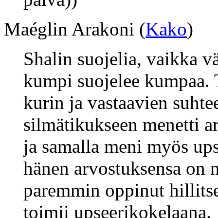
Maéglin Arakoni (
Kako
)
Shalin suojelia, vaikka vä
kumpi suojelee kumpaa. T
kurin ja vastaavien suhte
silmätikukseen menetti a
ja samalla meni myös ups
hänen arvostuksensa on 
paremmin oppinut hillits
toimii upseerikokelaana.