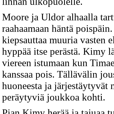
linnan ulkopuolelle.
Moore ja Uldor alhaalla tart
raahaamaan häntä poispäin
kiepsauttaa muuria vasten e
hyppää itse perästä. Kimy l
viereen istumaan kun Timae
kanssaa pois. Tällävälin jou
huoneesta ja järjestäytyvät 
peräytyviä joukkoa kohti.
Pian Kimy herää ja tajuaa t