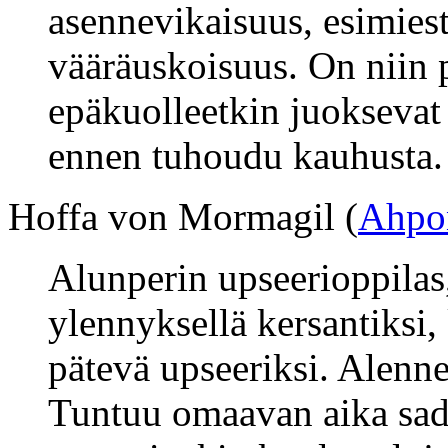
asennevikaisuus, esimies
vääräuskoisuus. On niin 
epäkuolleetkin juoksevat 
ennen tuhoudu kauhusta.
Hoffa von Mormagil (
Ahpo
Alunperin upseerioppilas, 
ylennyksellä kersantiksi, 
pätevä upseeriksi. Alennet
Tuntuu omaavan aika sadi