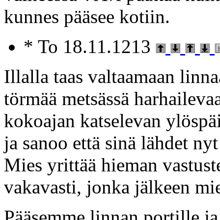
kunnes pääsee kotiin.
* To 18.11.1213
Illalla taas valtaamaan linn
törmää metsässä harhailevaa
kokoajan katselevan ylösp
ja sanoo että sinä lähdet 
Mies yrittää hieman vastuste
vakavasti, jonka jälkeen mi
Pääsemme linnan portille j