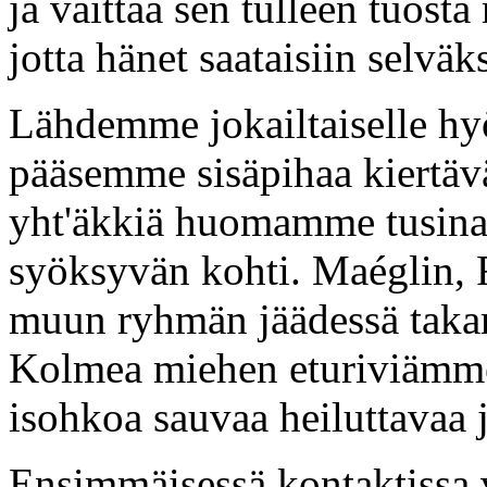
ja väittää sen tulleen tuosta
jotta hänet saataisiin selväks
Lähdemme jokailtaiselle hyö
pääsemme sisäpihaa kiertävä
yht'äkkiä huomamme tusina
syöksyvän kohti. Maéglin, F
muun ryhmän jäädessä takari
Kolmea miehen eturiviämme
isohkoa sauvaa heiluttavaa jä
Ensimmäisessä kontaktissa v