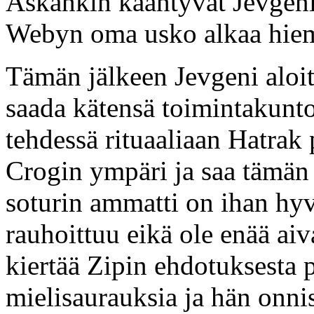
Askankin kääntyvät Jevgeni
Webyn oma usko alkaa hie
Tämän jälkeen Jevgeni aloitt
saada kätensä toimintakunt
tehdessä rituaaliaan Hatra
Crogin ympäri ja saa tämän
soturin ammatti on ihan hy
rauhoittuu eikä ole enää aiv
kiertää Zipin ehdotuksesta 
mielisaurauksia ja hän onn