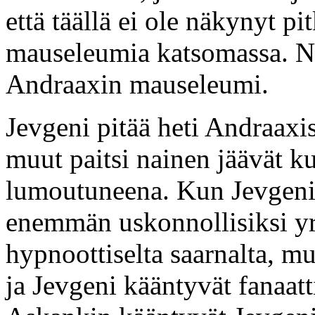
että täällä ei ole näkynyt p
mauseleumia katsomassa. Na
Andraaxin mauseleumi.
Jevgeni pitää heti Andraaxi
muut paitsi nainen jäävät k
lumoutuneena. Kun Jevgeni
enemmän uskonnollisiksi yri
hypnoottiselta saarnalta, m
ja Jevgeni kääntyvät fanaatt