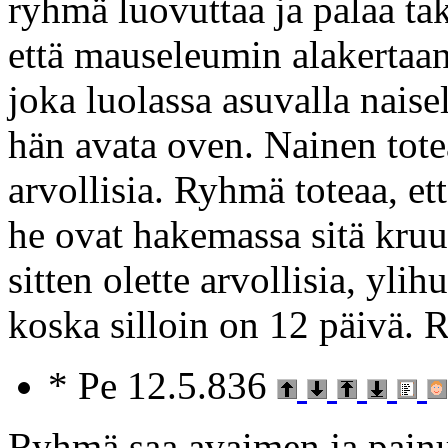
ryhmä luovuttaa ja palaa tak
että mauseleumin alakertaa
joka luolassa asuvalla naise
hän avata oven. Nainen toteaa
arvollisia. Ryhmä toteaa, et
he ovat hakemassa sitä kruun
sitten olette arvollisia, yli
koska silloin on 12 päivä.
* Pe 12.5.836
Ryhmä saa avaimen ja painu