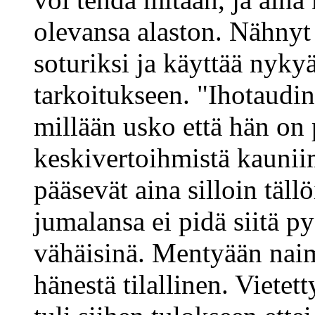
olevansa alaston. Nähnyt
soturiksi ja käyttää nyky
tarkoitukseen. "Ihotaudi
millään usko että hän on
keskivertoihmistä kaunii
pääsevät aina silloin täll
jumalansa ei pidä siitä 
vähäisinä. Mentyään naim
hänestä tilallinen. Vietet