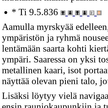
* Ti 9.5.836
Aamulla myrskyää edelleen,
ympäristön ja ryhmä nousee 
lentämään saarta kohti kiert
ympäri. Saaressa on yksi to
metallinen kaari, isot portaa
näyttää olevan pieni talo, j
Lisäksi löytyy vielä navigaa
ensin rauniokaupunkiin ja 