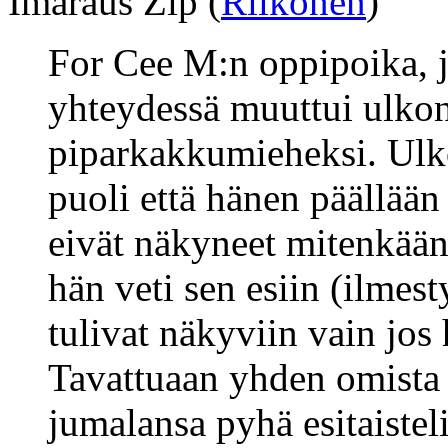
Imaraus Zip (
Riikonen
)
For Cee M:n oppipoika, 
yhteydessä muuttui ulkon
piparkakkumieheksi. Ulk
puoli että hänen päällään 
eivät näkyneet mitenkään,
hän veti sen esiin (ilmesty
tulivat näkyviin vain jos 
Tavattuaan yhden omista j
jumalansa pyhä esitaisteli