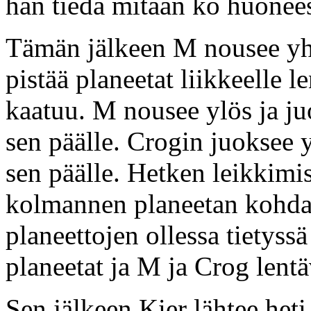
hän tiedä mitään ko huonees
Tämän jälkeen M nousee yhd
pistää planeetat liikkeelle 
kaatuu. M nousee ylös ja ju
sen päälle. Crogin juoksee 
sen päälle. Hetken leikkimi
kolmannen planeetan kohdal
planeettojen ollessa tietyss
planeetat ja M ja Crog lentä
Sen jälkeen Kier lähtee het