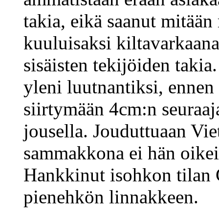
takia, eikä saanut mitään
kuuluisaksi kiltavarkaana
sisäisten tekijöiden takia
yleni luutnantiksi, ennen
siirtymään 4cm:n seuraaj
jousella. Jouduttuaan Vi
sammakkona ei hän oikein 
Hankkinut isohkon tilan 
pienehkön linnakkeen.