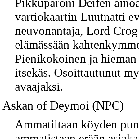
Pikkuparoni Deifen ainoa 
vartiokaartin Luutnatti e
neuvonantaja, Lord Crog:
elämässään kahtenkymme
Pienikokoinen ja hieman 
itsekäs. Osoittautunut m
avaajaksi.
Askan of Deymoi (NPC)
Ammatiltaan köyden puno
ammatistaan erään asiak