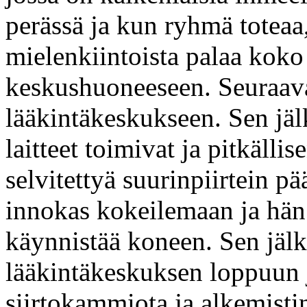
perässä ja kun ryhmä toteaa,
mielenkiintoista palaa koko
keskushuoneeseen. Seuraava
lääkintäkeskukseen. Sen jäl
laitteet toimivat ja pitkäll
selvitettyä suurinpiirtein p
innokas kokeilemaan ja hän
käynnistää koneen. Sen jälk
lääkintäkeskuksen loppuun 
siirtokammiota ja alkemisti