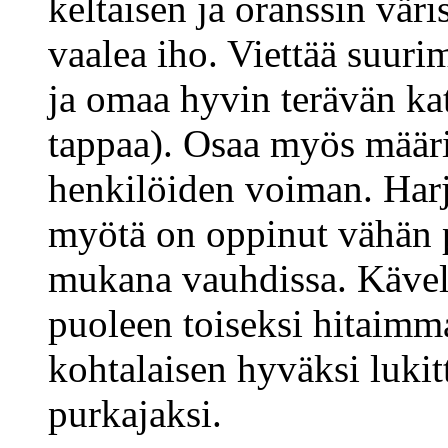
keltaisen ja oranssin vär
vaalea iho. Viettää suur
ja omaa hyvin terävän kat
tappaa). Osaa myös määrit
henkilöiden voiman. Harj
myötä on oppinut vähän
mukana vauhdissa. Kävel
puoleen toiseksi hitaimm
kohtalaisen hyväksi lukit
purkajaksi.