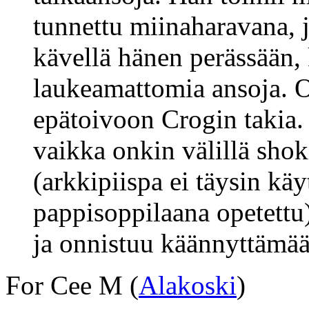
tunnettu miinaharavana, j
kävellä hänen perässään,
laukeamattomia ansoja. 
epätoivoon Crogin takia. 
vaikka onkin välillä shok
(arkkipiispa ei täysin kä
pappisoppilaana opetettu)
ja onnistuu käännyttämää
For Cee M (
Alakoski
)