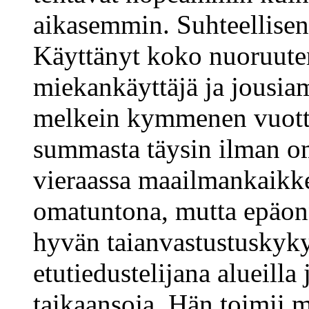
aikasemmin. Suhteellisen 
Käyttänyt koko nuoruuten
miekankäyttäjä ja jousiam
melkein kymmenen vuotta
summasta täysin ilman om
vieraassa maailmankaikk
omatuntona, mutta epäon
hyvän taianvastustuskyky
etutiedustelijana alueilla
taikaansoja. Hän toimii m