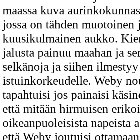
maassa kuva aurinkokunnast
jossa on tähden muotoinen ja
kuusikulmainen aukko. Kier
jalusta painuu maahan ja se
selkänoja ja siihen ilmestyy
istuinkorkeudelle. Weby nous
tapahtuisi jos painaisi käsi
että mitään hirmuisen erikoi
oikeanpuoleisista napeista a
että Weby joutuisi ottamaan