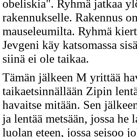
obeliskia". Ryhmä jatkaa ylö
rakennukselle. Rakennus on 
mauseleumilta. Ryhmä kiertä
Jevgeni käy katsomassa sisäl
siinä ei ole taikaa.
Tämän jälkeen M yrittää h
taikaetsinnällään Zipin len
havaitse mitään. Sen jälkee
ja lentää metsään, jossa he 
luolan eteen, jossa seisoo 