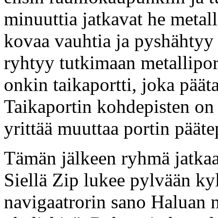
minuuttia jatkavat he metalli
kovaa vauhtia ja pyshähtyy t
ryhtyy tutkimaan metalliport
onkin taikaportti, joka päät
Taikaportin kohdepisten on 
yrittää muuttaa portin päätep
Tämän jälkeen ryhmä jatkaa 
Siellä Zip lukee pylvään kyl
navigaatrorin sano Haluan n