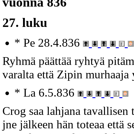
vuonna 836
27. luku
* Pe 28.4.836
Ryhmä päättää ryhtyä pitämää
varalta että Zipin murhaaja 
* La 6.5.836
Crog saa lahjana tavallisen
jne jälkeen hän toteaa että s