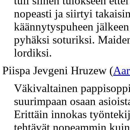
tuli siihen tulokseen ette
nopeasti ja siirtyi takais
käännytyspuheen jälkeen p
pyhäksi soturiksi. Maide
lordiksi.
Piispa Jevgeni Hruzew (
Aar
Väkivaltainen pappisoppi
suurimpaan osaan asioista 
Erittäin innokas työntekij
tehtävät nopeammin kuin