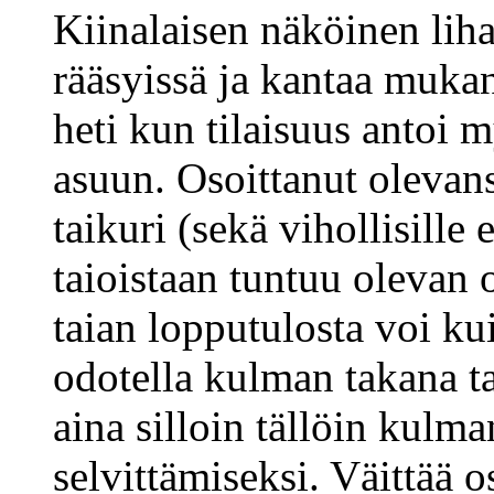
Kiinalaisen näköinen lih
rääsyissä ja kantaa muka
heti kun tilaisuus antoi 
asuun. Osoittanut olevans
taikuri (sekä vihollisille
taioistaan tuntuu olevan o
taian lopputulosta voi kui
odotella kulman takana ta
aina silloin tällöin kulm
selvittämiseksi. Väittää 