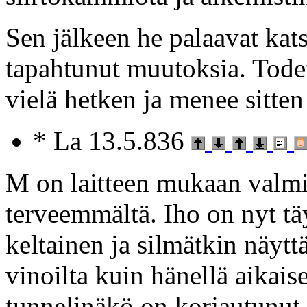
Sen jälkeen he palaavat kat
tapahtunut muutoksia. Todet
vielä hetken ja menee sitten
* La 13.5.836
M on laitteen mukaan valmi
terveemmältä. Iho on nyt tä
keltainen ja silmätkin näyttä
vinoilta kuin hänellä aikai
tunnelinäkö on korjautunut