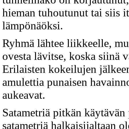
hieman tuhoutunut tai siis i
lämpönäöksi.
Ryhmä lähtee liikkeelle, mu
ovesta lävitse, koska siinä v
Erilaisten kokeilujen jälkee
amulettia punaisen havainno
aukeavat.
Satametriä pitkän käytävän 
satametriä halkaisijaltaan o