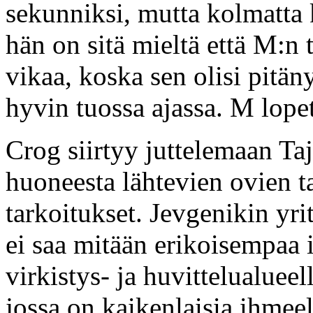
sekunniksi, mutta kolmatta 
hän on sitä mieltä että M:n t
vikaa, koska sen olisi pitän
hyvin tuossa ajassa. M lopet
Crog siirtyy juttelemaan Taj
huoneesta lähtevien ovien 
tarkoitukset. Jevgenikin yrit
ei saa mitään erikoisempaa i
virkistys- ja huvittelualuee
jossa on kaikenlaisia ihmeel