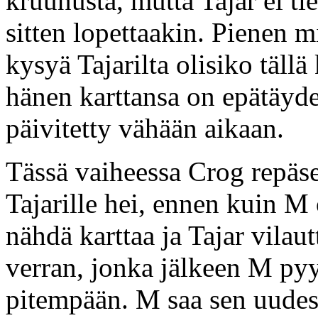
kruunusta, mutta Tajar ei ti
sitten lopettaakin. Pienen m
kysyä Tajarilta olisiko tällä 
hänen karttansa on epätäydel
päivitetty vähään aikaan.
Tässä vaiheessa Crog repäse
Tajarille hei, ennen kuin M 
nähdä karttaa ja Tajar vilau
verran, jonka jälkeen M py
pitempään. M saa sen uudes