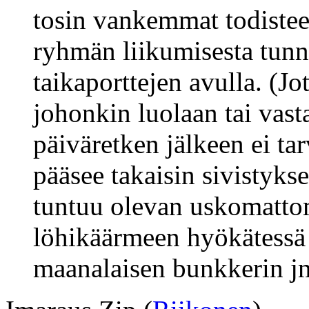
tosin vankemmat todisteet
ryhmän liikumisesta tunne
taikaporttejen avulla. (J
johonkin luolaan tai vas
päiväretken jälkeen ei tar
pääsee takaisin sivistykse
tuntuu olevan uskomatto
löhikäärmeen hyökätessä 
maanalaisen bunkkerin jn