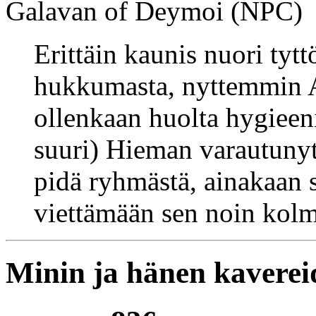
Galavan of Deymoi (NPC)
Erittäin kaunis nuori tytt
hukkumasta, nyttemmin A
ollenkaan huolta hygieeni
suuri) Hieman varautunyt j
pidä ryhmästä, ainakaan 
viettämään sen noin kol
Minin ja hänen kaverei