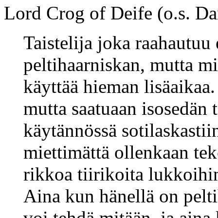
Lord Crog of Deife (o.s. Dan
Taistelija joka raahautuu
peltihaarniskan, mutta mi
käyttää hieman lisäaikaa.
mutta saatuaan isosedän t
käytännössä sotilaskasti
miettimättä ollenkaan te
rikkoa tiirikoita lukkoihi
Aina kun hänellä on peltih
voi tehdä mitään, ja aina 