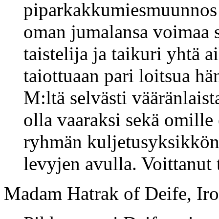
piparkakkumiesmuunnos p
oman jumalansa voimaa se
taistelija ja taikuri yhtä 
taiottuaan pari loitsua h
M:ltä selvästi vääränlaist
olla vaaraksi sekä omille 
ryhmän kuljetusyksikkönä,
levyjen avulla. Voittanut 
Madam Hatrak of Deife, Iro