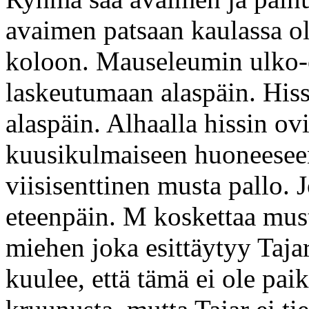
avaimen patsaan kaulassa o
koloon. Mauseleumin ulko-ov
laskeutumaan alaspäin. Hiss
alaspäin. Alhaalla hissin o
kuusikulmaiseen huoneeseen
viisisenttinen musta pallo. 
eteenpäin. M koskettaa must
miehen joka esittäytyy Taja
kuulee, että tämä ei ole pa