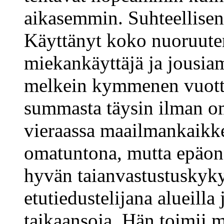
aikasemmin. Suhteellisen 
Käyttänyt koko nuoruuten
miekankäyttäjä ja jousiam
melkein kymmenen vuotta
summasta täysin ilman om
vieraassa maailmankaikk
omatuntona, mutta epäon
hyvän taianvastustuskyky
etutiedustelijana alueilla
taikaansoja. Hän toimii m