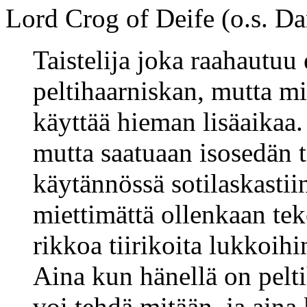
Lord Crog of Deife (o.s. Dan
Taistelija joka raahautuu
peltihaarniskan, mutta mi
käyttää hieman lisäaikaa.
mutta saatuaan isosedän t
käytännössä sotilaskasti
miettimättä ollenkaan te
rikkoa tiirikoita lukkoihi
Aina kun hänellä on peltih
voi tehdä mitään, ja aina 