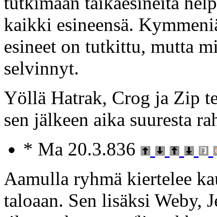
tutkimaan taikaesineitä help
kaikki esineensä. Kymmeni
esineet on tutkittu, mutta m
selvinnyt.
Yöllä Hatrak, Crog ja Zip te
sen jälkeen aika suuresta r
* Ma 20.3.836
Aamulla ryhmä kiertelee kau
taloaan. Sen lisäksi Weby, 