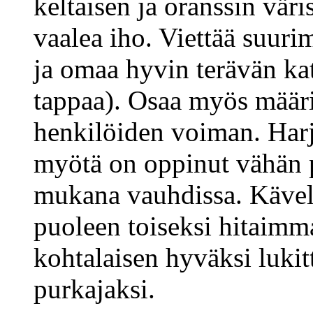
keltaisen ja oranssin vär
vaalea iho. Viettää suur
ja omaa hyvin terävän kat
tappaa). Osaa myös määrit
henkilöiden voiman. Harj
myötä on oppinut vähän
mukana vauhdissa. Kävel
puoleen toiseksi hitaimm
kohtalaisen hyväksi lukit
purkajaksi.