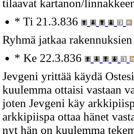
tilaavat kartanon/linnakkee
* Ti 21.3.836
Ryhmä jatkaa rakennuksien j
* Ke 22.3.836
Jevgeni yrittää käydä Ostes
kuulemma ottaisi vastaan v
joten Jevgeni käy arkkipiis
arkkipiispa ottaa hänet vast
nyt hän on kuulemma tekemä