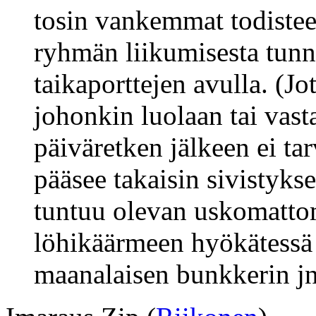
tosin vankemmat todisteet
ryhmän liikumisesta tunne
taikaporttejen avulla. (J
johonkin luolaan tai vas
päiväretken jälkeen ei tar
pääsee takaisin sivistykse
tuntuu olevan uskomatto
löhikäärmeen hyökätessä 
maanalaisen bunkkerin jn