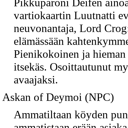
Pikkuparoni Deifen ainoa 
vartiokaartin Luutnatti e
neuvonantaja, Lord Crog:
elämässään kahtenkymme
Pienikokoinen ja hieman 
itsekäs. Osoittautunut m
avaajaksi.
Askan of Deymoi (NPC)
Ammatiltaan köyden puno
ammatistaan erään asiak