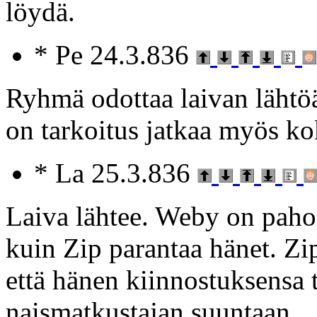
löydä.
* Pe 24.3.836
Ryhmä odottaa laivan lähtöä
on tarkoitus jatkaa myös ko
* La 25.3.836
Laiva lähtee. Weby on paho
kuin Zip parantaa hänet. Zip
että hänen kiinnostuksensa 
naismatkustajan suuntaan.