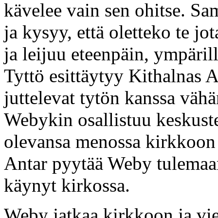
kävelee vain sen ohitse. Sa
ja kysyy, että oletteko te jo
ja leijuu eteenpäin, ympäril
Tyttö esittäytyy Kithalnas 
juttelevat tytön kanssa vähä
Webykin osallistuu keskust
olevansa menossa kirkkoo
Antar pyytää Weby tulema
käynyt kirkossa.
Weby jatkaa kirkkoon ja vie