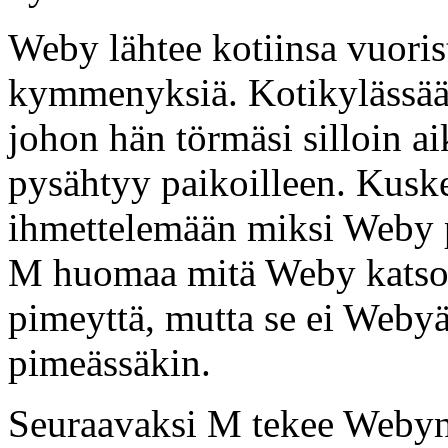
Weby lähtee kotiinsa vuori
kymmenyksiä. Kotikylässään
johon hän törmäsi silloin a
pysähtyy paikoilleen. Kuske
ihmettelemään miksi Weby py
M huomaa mitä Weby katsoo
pimeyttä, mutta se ei Webyä
pimeässäkin.
Seuraavaksi M tekee Webyn