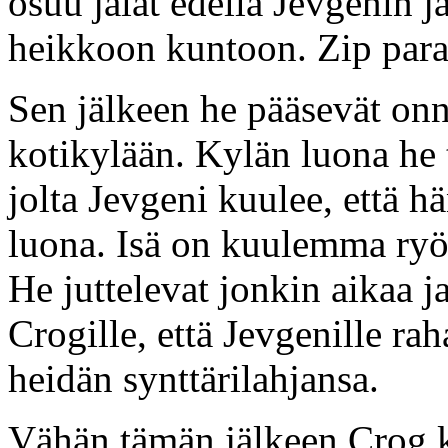
osuu jalat edellä Jevgenin 
heikkoon kuntoon. Zip paran
Sen jälkeen he pääsevät onn
kotikylään. Kylän luona he
jolta Jevgeni kuulee, että hä
luona. Isä on kuulemma ryö
He juttelevat jonkin aikaa ja
Crogille, että Jevgenille r
heidän synttärilahjansa.
Vähän tämän jälkeen Crog kä