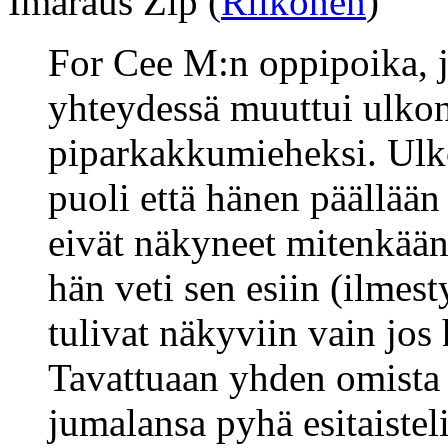
Imaraus Zip (
Riikonen
)
For Cee M:n oppipoika, 
yhteydessä muuttui ulkon
piparkakkumieheksi. Ulk
puoli että hänen päällään 
eivät näkyneet mitenkään,
hän veti sen esiin (ilmesty
tulivat näkyviin vain jos 
Tavattuaan yhden omista j
jumalansa pyhä esitaisteli