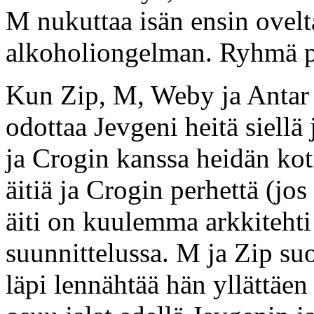
M nukuttaa isän ensin ovelt
alkoholiongelman. Ryhmä po
Kun Zip, M, Weby ja Antar 
odottaa Jevgeni heitä siellä 
ja Crogin kanssa heidän ko
äitiä ja Crogin perhettä (jos
äiti on kuulemma arkkitehti 
suunnittelussa. M ja Zip su
läpi lennähtää hän yllättäe