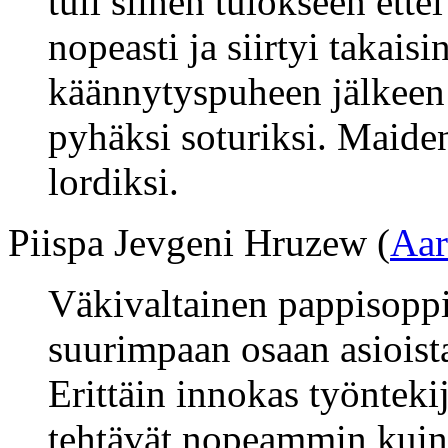
tuli siihen tulokseen ette
nopeasti ja siirtyi takais
käännytyspuheen jälkeen p
pyhäksi soturiksi. Maide
lordiksi.
Piispa Jevgeni Hruzew (
Aar
Väkivaltainen pappisoppi
suurimpaan osaan asioista 
Erittäin innokas työntekij
tehtävät nopeammin kuin