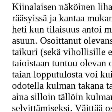
Kiinalaisen näköinen lih
rääsyissä ja kantaa muka
heti kun tilaisuus antoi 
asuun. Osoittanut olevans
taikuri (sekä vihollisille
taioistaan tuntuu olevan o
taian lopputulosta voi kui
odotella kulman takana ta
aina silloin tällöin kulm
selvittämiseksi. Väittää 