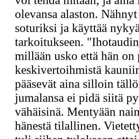
olevansa alaston. Nähnyt
soturiksi ja käyttää nyky
tarkoitukseen. "Ihotaudi
millään usko että hän on
keskivertoihmistä kaunii
pääsevät aina silloin täll
jumalansa ei pidä siitä 
vähäisinä. Mentyään naim
hänestä tilallinen. Vietet