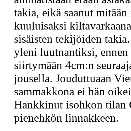
takia, eikä saanut mitään
kuuluisaksi kiltavarkaana
sisäisten tekijöiden takia
yleni luutnantiksi, ennen
siirtymään 4cm:n seuraaj
jousella. Jouduttuaan Vi
sammakkona ei hän oikein 
Hankkinut isohkon tilan 
pienehkön linnakkeen.