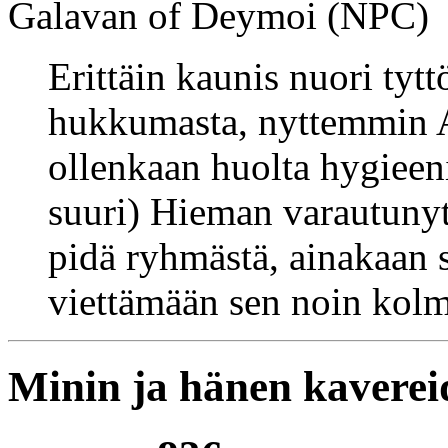
Galavan of Deymoi (NPC)
Erittäin kaunis nuori tytt
hukkumasta, nyttemmin A
ollenkaan huolta hygieeni
suuri) Hieman varautunyt j
pidä ryhmästä, ainakaan 
viettämään sen noin kol
Minin ja hänen kaverei