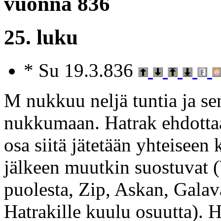
vuonna 836
25. luku
* Su 19.3.836
M nukkuu neljä tuntia ja s
nukkumaan. Hatrak ehdottaa,
osa siitä jätetään yhteiseen
jälkeen muutkin suostuvat (
puolesta, Zip, Askan, Galava
Hatrakille kuulu osuutta). H