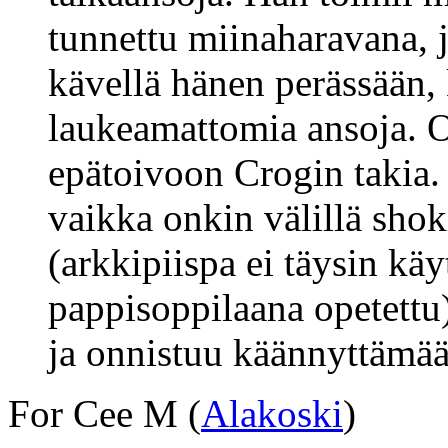
tunnettu miinaharavana, j
kävellä hänen perässään,
laukeamattomia ansoja. 
epätoivoon Crogin takia. 
vaikka onkin välillä shok
(arkkipiispa ei täysin kä
pappisoppilaana opetettu)
ja onnistuu käännyttämää
For Cee M (
Alakoski
)