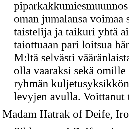
piparkakkumiesmuunnos p
oman jumalansa voimaa se
taistelija ja taikuri yhtä 
taiottuaan pari loitsua h
M:ltä selvästi vääränlaist
olla vaaraksi sekä omille 
ryhmän kuljetusyksikkönä,
levyjen avulla. Voittanut 
Madam Hatrak of Deife, Iro