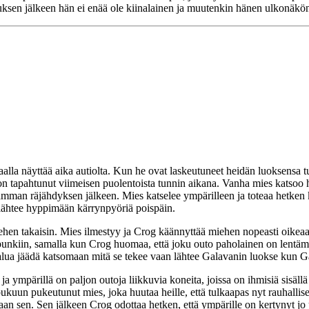
uksen jälkeen hän ei enää ole kiinalainen ja muutenkin hänen ulkonäkö
aalla näyttää aika autiolta. Kun he ovat laskeutuneet heidän luoksensa 
 on tapahtunut viimeisen puolentoista tunnin aikana. Vanha mies katsoo 
amman räjähdyksen jälkeen. Mies katselee ympärilleen ja toteaa hetken ku
 lähtee hyppimään kärrynpyöriä poispäin.
miehen takaisin. Mies ilmestyy ja Crog käännyttää miehen nopeasti oikea
nkiin, samalla kun Crog huomaa, että joku outo paholainen on lentämäss
i halua jäädä katsomaan mitä se tekee vaan lähtee Galavanin luokse ku
 ympärillä on paljon outoja liikkuvia koneita, joissa on ihmisiä sisäll
 pukuun pukeutunut mies, joka huutaa heille, että tulkaapas nyt rauhallis
aan sen. Sen jälkeen Crog odottaa hetken, että ympärille on kertynyt jo