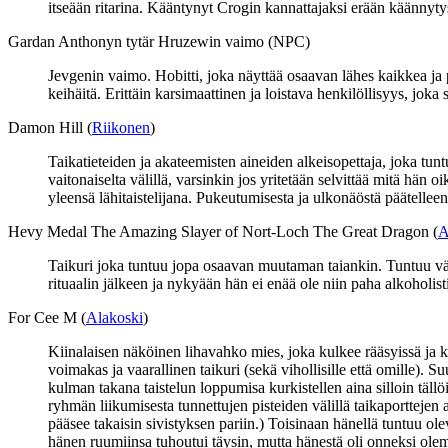
itseään ritarina. Kääntynyt Crogin kannattajaksi erään käännyt
Gardan Anthonyn tytär Hruzewin vaimo (NPC)
Jevgenin vaimo. Hobitti, joka näyttää osaavan lähes kaikkea ja p
keihäitä. Erittäin karsimaattinen ja loistava henkilöllisyys, joka 
Damon Hill (
Riikonen
)
Taikatieteiden ja akateemisten aineiden alkeisopettaja, joka tu
vaitonaiselta välillä, varsinkin jos yritetään selvittää mitä hä
yleensä lähitaistelijana. Pukeutumisesta ja ulkonäöstä päätelleen
Hevy Medal The Amazing Slayer of Nort-Loch The Great Dragon (
A
Taikuri joka tuntuu jopa osaavan muutaman taiankin. Tuntuu väli
rituaalin jälkeen ja nykyään hän ei enää ole niin paha alkoholist
For Cee M (
Alakoski
)
Kiinalaisen näköinen lihavahko mies, joka kulkee rääsyissä ja k
voimakas ja vaarallinen taikuri (sekä vihollisille että omille). S
kulman takana taistelun loppumisa kurkistellen aina silloin täll
ryhmän liikumisesta tunnettujen pisteiden välillä taikaporttejen 
pääsee takaisin sivistyksen pariin.) Toisinaan hänellä tuntuu 
hänen ruumiinsa tuhoutui täysin, mutta hänestä oli onneksi olema