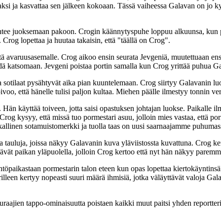
i ja kasvattaa sen jälkeen kokoaan. Tässä vaiheessa Galavan on jo ky
htee juoksemaan pakoon. Crogin käännytyspuhe loppuu alkuunsa, kun pai
. Crog lopettaa ja huutaa takaisin, että "täällä on Crog".
siitä avaruusasemalle. Crog aikoo ensin seurata Jevgeniä, muutettuaan e
äädä katsomaan. Jevgeni poistaa portin samalla kun Crog yrittää puhua Gal
ja sotilaat pysähtyvät aika pian kuuntelemaan. Crog siirtyy Galavanin 
ivoo, että hänelle tulisi paljon kultaa. Miehen päälle ilmestyy tonnin ve
 Hän käyttää toiveen, jotta saisi opastuksen johtajan luokse. Paikalle 
i Crog kysyy, että missä tuo pormestari asuu, jolloin mies vastaa, että 
ikallinen sotamuistomerkki ja tuolla taas on uusi saarnaajamme puhumas
 tauluja, joissa näkyy Galavanin kuva yläviistossta kuvattuna. Crog kerto
örräävät paikan yläpuolella, jolloin Crog kertoo että nyt hän näkyy paremmi
töpaikastaan pormestarin talon eteen kun opas lopettaa kiertokäyntinsä 
leen kertyy nopeasti suuri määrä ihmisiä, jotka väläyttävät valoja Gala
seuraajien tappo-ominaisuutta poistaen kaikki muut paitsi yhden reportte