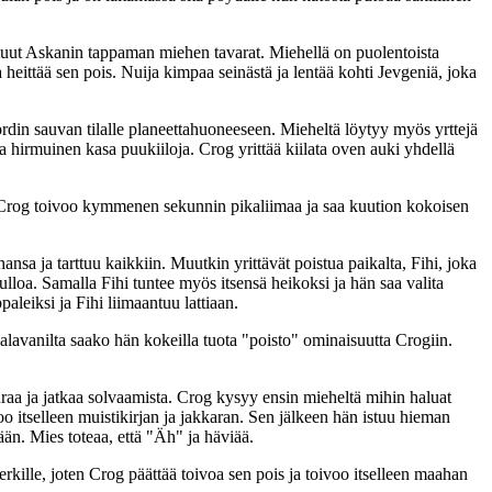
at muut Askanin tappaman miehen tavarat. Miehellä on puolentoista
heittää sen pois. Nuija kimpaa seinästä ja lentää kohti Jevgeniä, joka
 Lordin sauvan tilalle planeettahuoneeseen. Mieheltä löytyy myös yrttejä
ja hirmuinen kasa puukiiloja. Crog yrittää kiilata oven auki yhdellä
ois. Crog toivoo kymmenen sekunnin pikaliimaa ja saa kuution kokoisen
nsa ja tarttuu kaikkiin. Muutkin yrittävät poistua paikalta, Fihi, joka
ulloa. Samalla Fihi tuntee myös itsensä heikoksi ja hän saa valita
aleiksi ja Fihi liimaantuu lattiaan.
alavanilta saako hän kokeilla tuota "poisto" ominaisuutta Crogiin.
aa ja jatkaa solvaamista. Crog kysyy ensin mieheltä mihin haluat
oo itselleen muistikirjan ja jakkaran. Sen jälkeen hän istuu hieman
ään. Mies toteaa, että "Äh" ja häviää.
ille, joten Crog päättää toivoa sen pois ja toivoo itselleen maahan