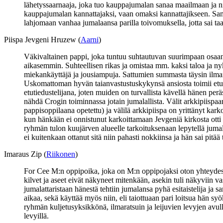
lähetyssaarnaaja, joka tuo kauppajumalan sanaa maailmaan ja n
kauppajumalan kannattajaksi, vaan omaksi kannattajikseen. Samal
lahjomaan vanhaa jumalaansa parilla toivomuksella, jotta sai taas
Piispa Jevgeni Hruzew (
Aarni
)
Väkivaltainen pappi, joka tuntuu suhtautuvan suurimpaan osaan a
aikasemmin. Suhteellisen rikas ja omistaa mm. kaksi taloa ja 
miekankäyttäjä ja jousiampuja. Sattumien summasta täysin ilma
Uskomattoman hyvän taianvastustuskykynsä ansiosta toimii etuti
etutiedustelijana, joten muiden on turvallista kävellä hänen p
nähdä Crogin toiminnassa jotain jumalallista. Välit arkkipiispaan
pappisoppilaana opetettu) ja välilä arkkipiispa on yrittänyt karko
kun hänkään ei onnistunut karkoittamaan Jevgeniä kirkosta otti
ryhmän tulon kuujärven alueelle tarkoituksenaan lepytellä jum
ei kuitenkaan ottanut sitä niin pahasti nokkiinsa ja hän sai pit
Imaraus Zip (
Riikonen
)
For Cee M:n oppipoika, joka on M:n oppipojaksi oton yhteydess
kilvet ja aseet eivät näkyneet mitenkään, asekin tuli näkyviin vas
jumalattaristaan hänestä tehtiin jumalansa pyhä esitaistelija ja
aikaa, sekä käyttää myös niin, eli taiottuaan pari loitsua hän syö
ryhmän kuljetusyksikkönä, ilmaratsuin ja leijuvien levyjen avull
levyillä.