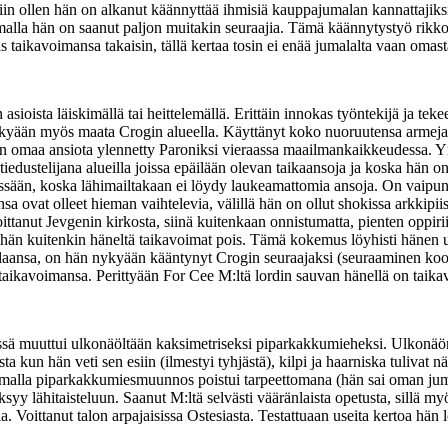
iin ollen hän on alkanut käännyttää ihmisiä kauppajumalan kannattaji
la hän on saanut paljon muitakin seuraajia. Tämä käännytystyö rikkoi h
 taikavoimansa takaisin, tällä kertaa tosin ei enää jumalalta vaan omast
sioista läiskimällä tai heittelemällä. Erittäin innokas työntekijä ja t
nykyään myös maata Crogin alueella. Käyttänyt koko nuoruutensa armejas
n omaa ansiota ylennetty Paroniksi vieraassa maailmankaikkeudessa. Y
edustelijana alueilla joissa epäilään olevan taikaansoja ja koska hän 
erässään, koska lähimailtakaan ei löydy laukeamattomia ansoja. On vaip
sa ovat olleet hieman vaihtelevia, välillä hän on ollut shokissa arkkipii
ittanut Jevgenin kirkosta, siinä kuitenkaan onnistumatta, pienten oppiriitoj
 hän kuitenkin häneltä taikavoimat pois. Tämä kokemus löyhisti hänen u
alaansa, on hän nykyään kääntynyt Crogin seuraajaksi (seuraaminen ko
ää taikavoimansa. Perittyään For Cee M:ltä lordin sauvan hänellä on taika
ä muuttui ulkonäöltään kaksimetriseksi piparkakkumieheksi. Ulkonäön m
ta kun hän veti sen esiin (ilmestyi tyhjästä), kilpi ja haarniska tulivat 
 samalla piparkakkumiesmuunnos poistui tarpeettomana (hän sai oman juma
ksyy lähitaisteluun. Saanut M:ltä selvästi vääränlaista opetusta, sillä my
a. Voittanut talon arpajaisissa Ostesiasta. Testattuaan useita kertoa hän