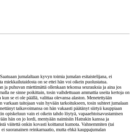
Saatuaan jumalaltaan kyvyn toimia jumalan esitaistelijana, ei
a miekkailutaidosta on se ettei hän voi oikein puolustatua.
an ja puhuvan miettimättä ollenkaan tekonsa seurauksia ja aina jos
alla ne sinne poikittain, tosin vaihdettuaan ammattia useita kertoja on
 kun se ei ole päällä, valittaa olevansa alaston. Menetettyään
n varkaan taitojaan vain hyvään tarkoitukseen, tosin suhteet jumalaan
 menettänyt taikavoimansa on hän vakaasti päätänyt siirtyä kauppiaan
tin opiskeluun vain ei oikein tahdo löytyä, vapaaehtoisavustamisen
ään hän on jo lordi, mentyään naimisiin Hatrakin kanssa ja
eistä väitettä onkin kovasti koittanut kumota. Vahnemmiten (tai
, ei suoranainen reinkarnaatio, mutta ehkä kauppajumalan