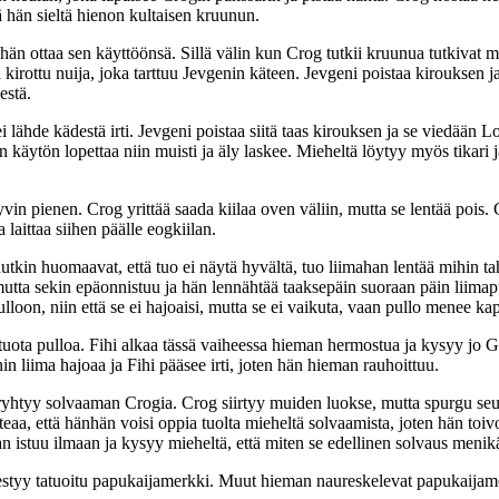
ä hän sieltä hienon kultaisen kruunun.
ten hän ottaa sen käyttöönsä. Sillä välin kun Crog tutkii kruunua tutkiv
ottu nuija, joka tarttuu Jevgenin käteen. Jevgeni poistaa kirouksen ja 
estä.
 ei lähde kädestä irti. Jevgeni poistaa siitä taas kirouksen ja se viedään
 käytön lopettaa niin muisti ja äly laskee. Mieheltä löytyy myös tikari 
n hyvin pienen. Crog yrittää saada kiilaa oven väliin, mutta se lentää p
 laittaa siihen päälle eogkiilan.
kin huomaavat, että tuo ei näytä hyvältä, tuo liimahan lentää mihin taha
 mutta sekin epäonnistuu ja hän lennähtää taaksepäin suoraan päin liimap
oon, niin että se ei hajoaisi, mutta se ei vaikuta, vaan pullo menee kapp
tuota pulloa. Fihi alkaa tässä vaiheessa hieman hermostua ja kysyy jo G
 liima hajoaa ja Fihi pääsee irti, joten hän hieman rauhoittuu.
ryhtyy solvaaman Crogia. Crog siirtyy muiden luokse, mutta spurgu seur
oteaa, että hänhän voisi oppia tuolta mieheltä solvaamista, joten hän toiv
aan istuu ilmaan ja kysyy mieheltä, että miten se edellinen solvaus menik
estyy tatuoitu papukaijamerkki. Muut hieman naureskelevat papukaijamerk