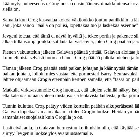
käännytyspuheeseensa. Crog nostaa ensin äänenvoimakkuutensa kovaks
siellä on.
Samalla kun Crog kasvattaa kokoa väkijoukko joutuu paniikkiin ja lä
ääni, joka sanoo "täällä on poliisi, lopettakaa tuo ja laskekaa aseenne"
Jevgeni toteaa, että tämä ei näytä hyvältä ja tekee portin ja pakenee 
alkaa tulla isompi joukko sotilaita tai vastaavia, joten Crog päättää j
Pienen vakuuttelun jälkeen Galavan päättää yrittää. Galavan aloittaa 
kuuntelijoista selvästi huomaa hänet. Crog päättää palkita miehen ja to
Tämän jälkeen Crog päättää etsiä paikan johtajan ja käännyttää tämän.
paikan johtaja, jolloin mies vastaa, että pormestari Barry. Seuraavaks
lähtee ohjaamaan Crogia eteenpäin kertoen samalla, että "tässä on pa
Matkalla virka-asunnolle Crog huomaa, että talojen seinillä näkyy isoja
että katsoo suoraan yhteen niistä isoista lentävistä laitteista, jotka p
Tunnin kuluttua Crog päätyy viiden korttelin päähän alkuperäisestä läh
Galavan lopettaa samaan aikaan ja tulee Crogin luokse. Heidän ympäril
samanlaiset suojalasit kuin Crogilla jo on.
Lasit eivät auta, ja Galavan hermostuu ko ihmisiin niin, että käyttää 
siirtyy Jevgenin luokse ylös avarauusasemalle.