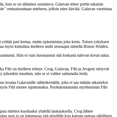
illa, kun se on tällainen uusiutuva. Galavan tekee portin takaisin
i ole" ominaisuuttaan mieheen, jolloin mies häviää. Galavan varmistaa
 yrittää pari kertaa, mutta epäonnistuu joka kerta. Toisen yrityksen
aa myös kutsuttua itselleen arabi seuraajan nimeltä Brasse Holden.
vaantunut. Hän ei vain huomannut sitä lonkasta tulevan kivun takia.
ka Fihi on itselleen tehnyt. Crog, Galavan, Fihi ja Jevgeni siirtyvät
yy johonkin muuhun, niin se ei valitse sattumalta heitä.
s kostaa Galavanille sähkökentällä, joka ei saa mitään aikaiseksi.
la myös Fihi menee tajuttomaksi. Puoltatoistatuntia myöhemmin Fihi
mpuu miehen kuoliaaksi yhdellä laukauksella. Crog lähtee
ulan pois ja on laitamassa sitä pöydälle kun katosta putoaa säkillinen