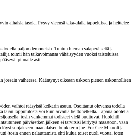
in alhaisia tasoja. Pysyy yleensä taka-alalla tappeluissa ja heittelee
ös todella paljon demoneista. Tuntuu hieman salaperäiseltä ja
kailija toimii hän taikavoimansa vähäisyyden vuoksi taisteluissa
pääsevät pinnalle asti.
enkin jossain vaiheessa. Kääntynyt oikeaan uskoon pienen uskonnollisen
öden vaihtoi rääsyistä keikarin asuun. Osoittanut olevansa todella
kä taian lopputulosta voi kuin arvailla heittohetkellä. Tapana odotella
sijousella, tosin vankemmat todisteet vielä puuttuvat. Huolehtii
untautuneen päiväretken jälkeen ei tarvitsisi leiriytyä maastoon, vaan
n löysi suojakseen maanalaisen bunkkerin jne. For Cee M kuoli ja
i (tosin ennen palauttamista ehti kulua toiset puoli vuotta, joten