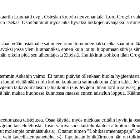
tiokaartin Luutnatti evp., Ostesian kreivin neuvonantaja, Lord Crog:in
 itsekäs. Osoittautunut myös aika hyväksi lukkojen avaajaksi ja ihmisten
an erään asiakaalle sattuneen onnettomuuden takia, eikä saanut mitään
irosvoksi jossa yleni luutnantiksi, ennen kuin joutui luopumaan siitä ja 
 oikein pidä sen aiheuttajasta Zip:istä. Hankkinut isohkon tilan Crog
ttemmin Askanin vaimo. Ei tunnu pitävän ollenkaan huolta hygieeniasta (
in joutui viettämään noin kolme kuukautta sammakkona Zipin takia. Jevg
vgenin taikavoimatason lähiaikoina (siis Jevgeni ilman lordin sauvaa), j
 että hän makaa huonossa kunnossa maassa ennen taistelun loppua. Kään
eettomassa taistelussa. Osaa käyttää myös miekkaa erittäin hyvin ja os
enin taistelutehosta. Tosin varovaisuus taistelutilanteissa tuntuu silloi
nut molempia ominaisuuksia). Ottanut nimen "Lohikäärmeentappaja" kun
 on vain kateellisten panettelua :-). Tapettuaan lohikäärmeen hän on tulki