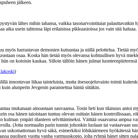
yspuheen jälkeen.
ystyvän lähes mihin tahansa, vaikka tasonarvointitaiat palauttavatkin hyv
saa aika usein tahtonsa läpi erilaisissa pikkuasioissa jos vain sitä haluaa.
ntuu myös harrastavan demonien kutsuntaa ja niillä pelottelua. Tietää my
n oikeastaan osaa. Koska hän tietää myös olevansa kohtuullisen hyvä miek
 hän on kotoisin kaukaa. Silloin tällöin hänen julmat luonteenpiirteensä 
lakoski
)
llä innostuvan liikaa taisteluista, mutta itsesuojeluvaisto toimii kuit
i kuin alunperin Jevgenin parannettua häntä siitäkin.
antaa mukanaan ainoastaan sauvaansa. Tosin heti kun tilaisuus antoi my
uurin osa hänen taioistaan tuntuu olevan osittain hänen kontrollissaan, ei
öin kulman ympäri tilanteen selvittämiseksi. Väittää osaavansa ampua var
avulla. (Jotta normaalin parin tunnin johonkin luolaan tai vastaavaan su
olevan uskomattoman hyvä säkä, esimerkiksi löhikäärmeen hyökätessä hä
ssa puolisen vuotta vanha varmuuskopio, jolta ryhmä hänet sitten palautt