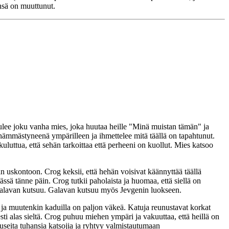
nsä on muuttunut.
tulee joku vanha mies, joka huutaa heille "Minä muistan tämän" ja
hämmästyneenä ympärilleen ja ihmettelee mitä täällä on tapahtunut.
luttua, että sehän tarkoittaa että perheeni on kuollut. Mies katsoo
an uskontoon. Crog keksii, että hehän voisivat käännyttää täällä
ä tänne päin. Crog tutkii paholaista ja huomaa, että siellä on
n Galavan kutsuu. Galavan kutsuu myös Jevgenin luokseen.
ä ja muutenkin kaduilla on paljon väkeä. Katuja reunustavat korkat
esti alas sieltä. Crog puhuu miehen ympäri ja vakuuttaa, että heillä on
 useita tuhansia katsojia ja ryhtyy valmistautumaan