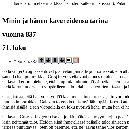
hänellä on melkein tarkkaan vuoden katko muistissaan). Palaut
Minin ja hänen kavereidensa tarina
vuonna 837
71. luku
* Su 8.5.837
Galavan ja Crog laskeutuvat planeetan pinnalle ja huomaavat, että alh
samalla hän pui nyrkkiä. Crog toivoo, että vanha mies unohtaisi mitä
Galavan kertoo miehelle, että kaupunki tuhoutui tässä hetki sitten use
vielä kerran uudestaan ympärilleen ja huudahtaa sitten riemuissaan ja
Crog toteaa, että hän voisi yrittää käännyttää tuota miestä ja toivoo 
muutakin porukkaa. Galavan toivoo heti itsensä lähimpään isoon kaupu
ihmisiä sisällä ja sen yläpuolella on joku pyörivä kehä, mutta hän e
Galavan, Crog ja Jevgen seisovat jonkin näköisen myyntikojun päällä ja
lasin peittämät talot. Heidän siinä ihmetellessä paikalle tulee siniseen
tärkeää puhuttavaa, joten on parempi, että he jäävät tänne ylös kertom