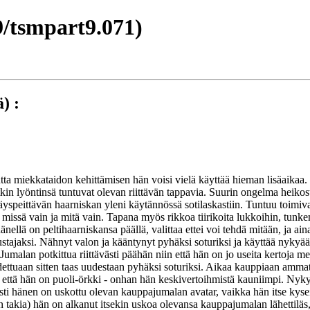
/tsmpart9.071)
) :
tta miekkataidon kehittämisen hän voisi vielä käyttää hieman lisäaikaa. 
kin lyöntinsä tuntuvat olevan riittävän tappavia. Suurin ongelma heikost
äyspeittävän haarniskan yleni käytännössä sotilaskastiin. Tuntuu toimiv
issä vain ja mitä vain. Tapana myös rikkoa tiirikoita lukkoihin, tunkem
llä on peltihaarniskansa päällä, valittaa ettei voi tehdä mitään, ja aina
stajaksi. Nähnyt valon ja kääntynyt pyhäksi soturiksi ja käyttää nykyää
i. Jumalan potkittua riittävästi päähän niin että hän on jo useita kertoja
hdettuaan sitten taas uudestaan pyhäksi soturiksi. Aikaa kauppiaan amma
 että hän on puoli-örkki - onhan hän keskivertoihmistä kauniimpi. Nyky
 asti hänen on uskottu olevan kauppajumalan avatar, vaikka hän itse kys
takia) hän on alkanut itsekin uskoa olevansa kauppajumalan lähettiläs