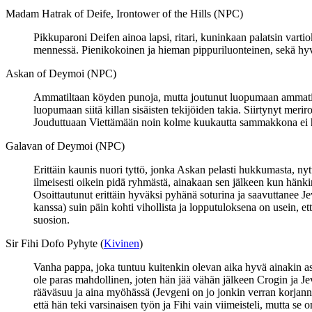
Madam Hatrak of Deife, Irontower of the Hills (NPC)
Pikkuparoni Deifen ainoa lapsi, ritari, kuninkaan palatsin var
mennessä. Pienikokoinen ja hieman pippuriluonteinen, sekä hyvin
Askan of Deymoi (NPC)
Ammatiltaan köyden punoja, mutta joutunut luopumaan ammatista
luopumaan siitä killan sisäisten tekijöiden takia. Siirtynyt mer
Jouduttuaan Viettämään noin kolme kuukautta sammakkona ei hän
Galavan of Deymoi (NPC)
Erittäin kaunis nuori tyttö, jonka Askan pelasti hukkumasta, ny
ilmeisesti oikein pidä ryhmästä, ainakaan sen jälkeen kun hänk
Osoittautunut erittäin hyväksi pyhänä soturina ja saavuttanee Je
kanssa) suin päin kohti vihollista ja lopputuloksena on usein,
suosion.
Sir Fihi Dofo Pyhyte (
Kivinen
)
Vanha pappa, joka tuntuu kuitenkin olevan aika hyvä ainakin as
ole paras mahdollinen, joten hän jää vähän jälkeen Crogin ja Jevg
rääväsuu ja aina myöhässä (Jevgeni on jo jonkin verran korjan
että hän teki varsinaisen työn ja Fihi vain viimeisteli, mutta se