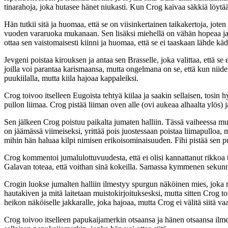
tinarahoja, joka hutasee hänet niukasti. Kun Crog kaivaa säkkiä löytä
Hän tutkii sitä ja huomaa, että se on viisinkertainen taikakertoja, jo
vuoden vararuoka mukanaan. Sen lisäksi miehellä on vähän hopeaa ja kir
ottaa sen vaistomaisesti kiinni ja huomaa, että se ei taaskaan lähde käd
Jevgeni poistaa kirouksen ja antaa sen Brasselle, joka valittaa, että se
joilla voi parantaa karismaansa, mutta ongelmana on se, että kun niiden
puukiilalla, mutta kiila hajoaa kappaleiksi.
Crog toivoo itselleen Eugoista tehtyä kiilaa ja saakin sellaisen, tosi
pullon liimaa. Crog pistää liiman oven alle (ovi aukeaa alhaalta ylös) ja
Sen jälkeen Crog poistuu paikalta jumaten halliin. Tässä vaiheessa muut
on jäämässä viimeiseksi, yrittää pois juostessaan poistaa liimapulloa,
mihin hän haluaa kilpi nimisen erikoisominaisuuden. Fihi pistää sen pull
Crog kommentoi jumalulottuvuudesta, että ei olisi kannattanut rikkoa 
Galavan toteaa, että voithan sinä kokeilla. Samassa kymmenen sekunnin
Crogin luokse jumalten halliin ilmestyy spurgun näköinen mies, joka 
hautakiven ja mitä laitetaan muistokirjoituksesksi, mutta sitten Crog t
heikon näköiselle jakkaralle, joka hajoaa, mutta Crog ei välitä siitä v
Crog toivoo itselleen papukaijamerkin otsaansa ja hänen otsaansa ilm