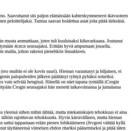
 vaimo. Saavuttanut siis paljon elämässään kahtenkymmeneen ikävuoteen
 peloittelijaksi. Tuntuu saavan hoidettua asiat joita pitää tärkeänä.
 muuta ammattiaan, joten tuli kuuluisaksi kiltavarkaana. Joutunut
siirtymään 4cm:n seuraajaksi. Erittäin hyvä ampumaan jousella.
in mailta, johon rakensi pienehkön linnakkeen.
ero muihin ei ole kovin suuri). Hieman varautunyt ja hiljainen, ei
enin palopuheiden jälkeen päättänyt ryhtyä pyhäksi soturiksi.
os vain selviää hengissä. Hänellä on näet tapana ryntäillä (Crogin
nttyään Crogin seuraajaksi hän menetti taikavoimansa ja jumalansa
uu yleensä siihen mihin tähtää, mutta miekaniskujen tehokkuus ei aina
n tällöin rajoittavan tehokkuutta. Hyvin kärsivällinen, mutta hieman
 sattui tappamaan erään pienen lohikäärmeen (Jevgeni väittää kyllä
nnut täyttäneensä viimeisen ehdon ritariksi pääsemiseksi ja pitää täten