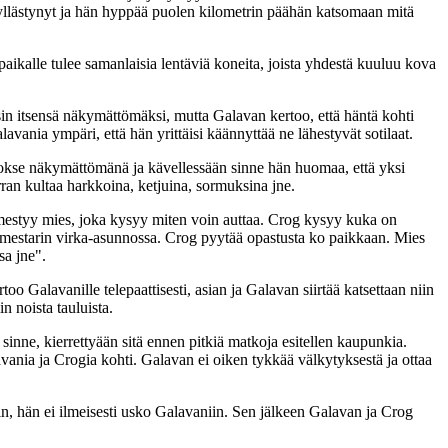
llästynyt ja hän hyppää puolen kilometrin päähän katsomaan mitä
kalle tulee samanlaisia lentäviä koneita, joista yhdestä kuuluu kova
nsin itsensä näkymättömäksi, mutta Galavan kertoo, että häntä kohti
avania ympäri, että hän yrittäisi käännyttää ne lähestyvät sotilaat.
luokse näkymättömänä ja kävellessään sinne hän huomaa, että yksi
rran kultaa harkkoina, ketjuina, sormuksina jne.
ilmestyy mies, joka kysyy miten voin auttaa. Crog kysyy kuka on
pormestarin virka-asunnossa. Crog pyytää opastusta ko paikkaan. Mies
sa jne".
o Galavanille telepaattisesti, asian ja Galavan siirtää katsettaan niin
n noista tauluista.
sinne, kierrettyään sitä ennen pitkiä matkoja esitellen kaupunkia.
vania ja Crogia kohti. Galavan ei oiken tykkää välkytyksestä ja ottaa
rin, hän ei ilmeisesti usko Galavaniin. Sen jälkeen Galavan ja Crog