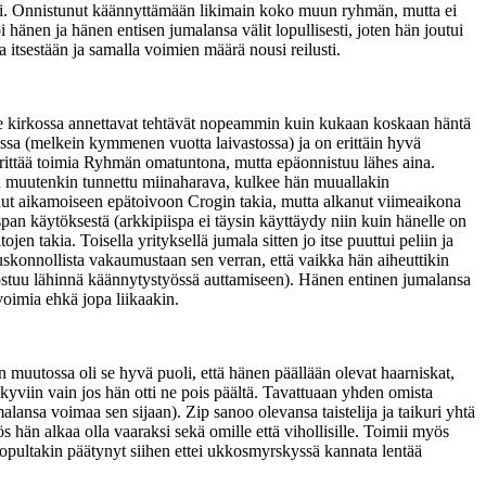
ksi. Onnistunut käännyttämään likimain koko muun ryhmän, mutta ei
änen ja hänen entisen jumalansa välit lopullisesti, joten hän joutui
a itsestään ja samalla voimien määrä nousi reilusti.
ekee kirkossa annettavat tehtävät nopeammin kuin kukaan koskaan häntä
sa (melkein kymmenen vuotta laivastossa) ja on erittäin hyvä
rittää toimia Ryhmän omatuntona, mutta epäonnistuu lähes aina.
on muutenkin tunnettu miinaharava, kulkee hän muuallakin
unut aikamoiseen epätoivoon Crogin takia, mutta alkanut viimeaikona
span käytöksestä (arkkipiispa ei täysin käyttäydy niin kuin hänelle on
en takia. Toisella yrityksellä jumala sitten jo itse puuttui peliin ja
skonnollista vakaumustaan sen verran, että vaikka hän aiheuttikin
ostuu lähinnä käännytystyössä auttamiseen). Hänen entinen jumalansa
voimia ehkä jopa liikaakin.
uutossa oli se hyvä puoli, että hänen päällään olevat haarniskat,
näkyviin vain jos hän otti ne pois päältä. Tavattuaan yhden omista
lansa voimaa sen sijaan). Zip sanoo olevansa taistelija ja taikuri yhtä
ös hän alkaa olla vaaraksi sekä omille että vihollisille. Toimii myös
 lopultakin päätynyt siihen ettei ukkosmyrskyssä kannata lentää