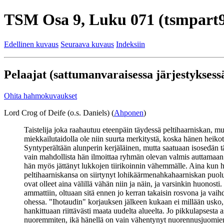
TSM Osa 9, Luku 071 (tsmpart9
Edellinen kuvaus
Seuraava kuvaus
Indeksiin
Pelaajat (sattumanvaraisessa järjestyksessä
Ohita hahmokuvaukset
Lord Crog of Deife (o.s. Daniels) (
Ahponen
)
Taistelija joka raahautuu eteenpäin täydessä peltihaarniskan, mu
miekkailutaidolla ole niin suurta merkitystä, koska hänen heikot
Syntyperältään alunperin kerjäläinen, mutta saatuaan isosedän t
vain mahdollista hän ilmoittaa ryhmän olevan valmis auttamaan m
hän myös jättänyt lukkojen tiirikoinnin vähemmälle. Aina kun häne
peltihaarniskansa on siirtynyt lohikäärmenahkahaarniskan puolu
ovat olleet aina välillä vähän niin ja näin, ja varsinkin huonost
ammattiin, oltuaan sitä ennen jo kerran takaisin rosvona ja vai
ohessa. "Ihotaudin" korjauksen jälkeen kukaan ei millään usko,
hankittuaan riittävästi maata uudelta alueelta. Jo pikkulapsesta
nuoremmiten, ikä hänellä on vain vähentynyt nuorennusjuomien 