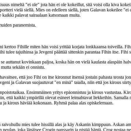
suus nimeltä "ei ole" jota hän ei ole kokeillut, sitä voisi olla kiva koke
rtteri vielä siellä. Mies on edelleen siellä, joten Galavan kokeilee "e
e kaikki palavat sairaalaan katsomaan muita.
muiden paranemista.
ertoo Fihille miten hän voisi yrittää korjata lonkkaansa toiveilla. Fihi
lee tajuihinsa ja Jevgeni päättää sittenkin parantaa Fihin itse. Fihi s
 se auttanut kovinkaan paljoa, koska hän on vielä kaulasta alaspäin hal
, mutta sekään ei onnistu.
aitsee, että joo Fihi on itse kironnut itsensä jostain pahasta teosta jon
geni ja Galavan suojautuvat "en minä" taialla, niin että jos kirous siirt
oistotaikaa. Ensimmäinen yritys epäonnistuu ja kirous vastustaa. Kirou
iin, että kaikki ympärillä olevat esineet leimahtavat liekkeihin. Samal
tuu ja kirous häviää kokonaan. Ryhmä palaa alas opiskelemaan.
ä raivohullu mies tulee hissillä alas ja käy Askanin kimppuun. Askan a
n neulan, joka läpäisee Crogin panssarin ja pistää häntä. Crog nostaa ne