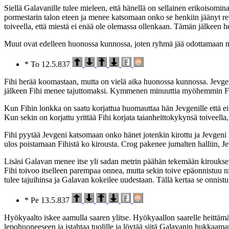
Siellä Galavanille tulee mieleen, että hänellä on sellainen erikoisominai
pormestarin talon eteen ja menee katsomaan onko se henkiin jäänyt repo
toiveella, että miestä ei enää ole olemassa ollenkaan. Tämän jälkeen h
Muut ovat edelleen huonossa kunnossa, joten ryhmä jää odottamaan 
* To 12.5.837
Fihi herää koomastaan, mutta on vielä aika huonossa kunnossa. Jevgeni k
jälkeen Fihi menee tajuttomaksi. Kymmenen minuuttia myöhemmin Fihi tu
Kun Fihin lonkka on saatu korjattua huomauttaa hän Jevgenille että ei
Kun sekin on korjattu yrittää Fihi korjata taianheittokykynsä toiveella
Fihi pyytää Jevgeni katsomaan onko hänet jotenkin kirottu ja Jevgeni hav
ulos poistamaan Fihistä ko kirousta. Crog pakenee jumalten halliin, Jev
Lisäsi Galavan menee itse yli sadan metrin päähän tekemään kirouksenp
Fihi toivoo itselleen parempaa onnea, mutta sekin toive epäonnistuu n
tulee tajuihinsa ja Galavan kokeilee uudestaan. Tällä kertaa se onnis
* Pe 13.5.837
Hyökyaalto iskee aamulla saaren ylitse. Hyökyaallon saarelle heittäm
lepohuoneeseen ja istahtaa tuolille ja löytää siitä Galavanin hukkaama