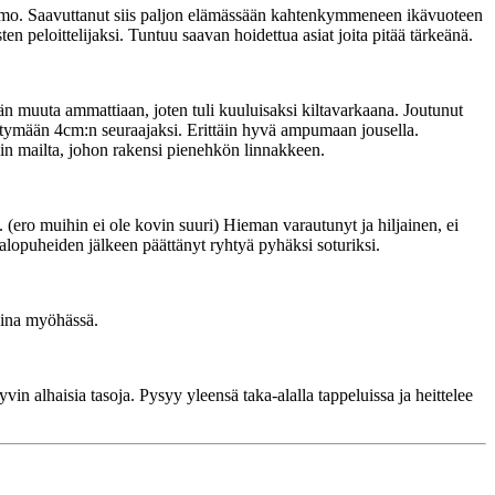
 vaimo. Saavuttanut siis paljon elämässään kahtenkymmeneen ikävuoteen
 peloittelijaksi. Tuntuu saavan hoidettua asiat joita pitää tärkeänä.
 muuta ammattiaan, joten tuli kuuluisaksi kiltavarkaana. Joutunut
siirtymään 4cm:n seuraajaksi. Erittäin hyvä ampumaan jousella.
in mailta, johon rakensi pienehkön linnakkeen.
(ero muihin ei ole kovin suuri) Hieman varautunyt ja hiljainen, ei
lopuheiden jälkeen päättänyt ryhtyä pyhäksi soturiksi.
aina myöhässä.
in alhaisia tasoja. Pysyy yleensä taka-alalla tappeluissa ja heittelee