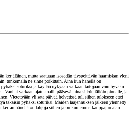
ään kerjäläinen, mutta saatuaan isosedän täyspeittävän haarniskan yleni
in, tunkemalla ne sinne poikittain. Aina kun hänellä on
nyt pyhäksi soturiksi ja käyttää nykyään varkaan taitojaan vain hyvään
Vanhat varkaan ajatusmallit pääsevät aina silloin tällöin pinnalle, ja
n. Vietettyään yli sata päivää helvetissä tuli siihen tulokseen ettei
rtyä takaisin pyhäksi soturiksi. Maiden laajennuksen jälkeen ylennetty
 kun kerran hänellä on lahjoja siihen ja on kuulemma kauppajumalan