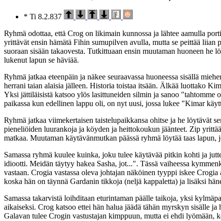
* Ti 8.2.837
Ryhmä odottaa, että Crog on likimain kunnossa ja lähtee aamulla portin
yrittävät ensin hämätä Fihin sumupilven avulla, mutta se peittää liian
suoraan sisään takaovesta. Tutkittuaan ensin muutaman huoneen he löytä
lukenut lapun se häviää.
Ryhmä jatkaa eteenpäin ja näkee seuraavassa huoneessa sisällä miehen
herrani taian alaisia jälleen. Historia toistaa itsään. Älkää luottako 
Yksi jättiläisistä katsoo ylös lasittuneiden silmin ja sanoo "tahtomm
paikassa kun edellinen lappu oli, on nyt uusi, jossa lukee "Kimar käyt
Ryhmä jatkaa viimekertaisen taistelupaikkansa ohitse ja he löytävät s
pieneliöiden luurankoja ja köyden ja heittokoukun jäänteet. Zip yritt
matkaa. Muutaman käytävänmutkan päässä ryhmä löytää taas lapun, jos
Samassa ryhmä kuulee kuinka, joku tulee käytävää pitkin kohti ja jutte
idiootti. Meidän täytyy hakea Sasha, jot...". Tässä vaiheessa kymmen
vastaan. Crogia vastassa oleva johtajan näköinen tyyppi iskee Crogia 
koska hän on täynnä Gardanin tikkoja (neljä kappaletta) ja lisäksi 
Samassa takarvistä loihditaan eturintaman päälle taikoja, yksi kylmäpa
aikaiseksi. Crog katsoo ettei hän halua jäädä tähän myrskyn sisälle j
Galavan tulee Crogin vastustajan kimppuun, mutta ei ehdi lyömään, k