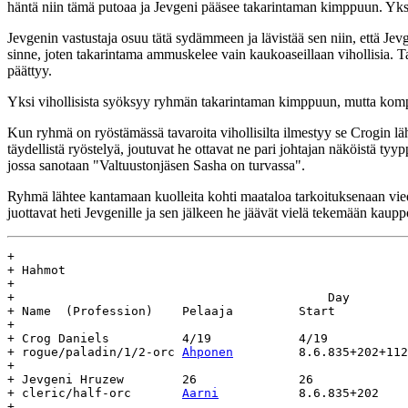
häntä niin tämä putoaa ja Jevgeni pääsee takarintaman kimppuun. Yksi 
Jevgenin vastustaja osuu tätä sydämmeen ja lävistää sen niin, että Je
sinne, joten takarintama ammuskelee vain kaukoaseillaan vihollisia. 
päättyy.
Yksi vihollisista syöksyy ryhmän takarintaman kimppuun, mutta kompast
Kun ryhmä on ryöstämässä tavaroita vihollisilta ilmestyy se Crogin lä
täydellistä ryöstelyä, joutuvat he ottavat ne pari johtajan näköistä ty
jossa sanotaan "Valtuustonjäsen Sasha on turvassa".
Ryhmä lähtee kantamaan kuolleita kohti maataloa tarkoituksenaan vied
juottavat heti Jevgenille ja sen jälkeen he jäävät vielä tekemään kaupp
+

+ Hahmot

+

+					    Day				Age

+ Name	(Profession)	Pelaaja		Start		End		(days)

+

+ Crog Daniels		4/19		4/19

+ rogue/paladin/1/2-orc	
Ahponen
		8.6.835+202+112	-		-

+

+ Jevgeni Hruzew	26		26

+ cleric/half-orc	
Aarni
		8.6.835+202	-		-

+
