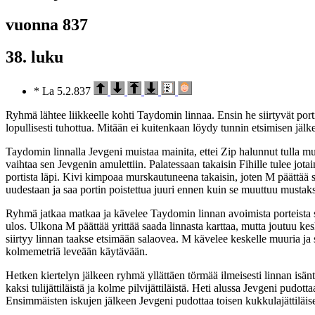
vuonna 837
38. luku
* La 5.2.837
Ryhmä lähtee liikkeelle kohti Taydomin linnaa. Ensin he siirtyvät porti
lopullisesti tuhottua. Mitään ei kuitenkaan löydy tunnin etsimisen jäl
Taydomin linnalla Jevgeni muistaa mainita, ettei Zip halunnut tulla mu
vaihtaa sen Jevgenin amulettiin. Palatessaan takaisin Fihille tulee jota
portista läpi. Kivi kimpoaa murskautuneena takaisin, joten M päättää 
uudestaan ja saa portin poistettua juuri ennen kuin se muuttuu mustaks
Ryhmä jatkaa matkaa ja kävelee Taydomin linnan avoimista porteista sisä
ulos. Ulkona M päättää yrittää saada linnasta karttaa, mutta joutuu 
siirtyy linnan taakse etsimään salaovea. M kävelee keskelle muuria ja 
kolmemetriä leveään käytävään.
Hetken kiertelyn jälkeen ryhmä yllättäen törmää ilmeisesti linnan isän
kaksi tulijättiläistä ja kolme pilvijättiläistä. Heti alussa Jevgeni pud
Ensimmäisten iskujen jälkeen Jevgeni pudottaa toisen kukkulajättiläise