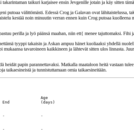
takarintaman taikuri karjaisee ensin Jevgenille jotain ja käy sitten t
vgeni putoaa välittömästi. Edessä Crog ja Galavan ovat lähitaistelussa,
Taistelu kestää noin minuutin verran ennen kuin Crog putoaa kuolleena 
uu perilla ja lyö päänsä maahan, niin ett{ menee tajuttomaksi. Fihi ja
hettämä tyyppi takaisin ja Askan ampuu hänet kuoliaaksi yhdellä nuolella
yppi mukaansa tavaroineen kaikkineen ja lähtevät sitten ulos linnasta. Juu
ä heidät papin parannettavaksi. Matkalla maataloon heitä vastaan tulee
oja taikaesineistä ja tunnistuttamaan omia taikaesineitään.