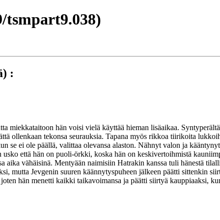
/tsmpart9.038)
) :
utta miekkataitoon hän voisi vielä käyttää hieman lisäaikaa. Syntyperält
ttä ollenkaan tekonsa seurauksia. Tapana myös rikkoa tiirikoita lukkoih
a kun se ei ole päällä, valittaa olevansa alaston. Nähnyt valon ja käänty
usko että hän on puoli-örkki, koska hän on keskivertoihmistä kauniimpi. 
aika vähäisinä. Mentyään naimisiin Hatrakin kanssa tuli hänestä tilalline
voksi, mutta Jevgenin suuren käännytyspuheen jälkeen päätti sittenkin sii
, joten hän menetti kaikki taikavoimansa ja päätti siirtyä kauppiaaksi,