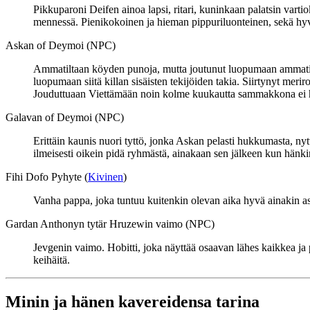
Pikkuparoni Deifen ainoa lapsi, ritari, kuninkaan palatsin var
mennessä. Pienikokoinen ja hieman pippuriluonteinen, sekä hyvin
Askan of Deymoi (NPC)
Ammatiltaan köyden punoja, mutta joutunut luopumaan ammatista
luopumaan siitä killan sisäisten tekijöiden takia. Siirtynyt mer
Jouduttuaan Viettämään noin kolme kuukautta sammakkona ei hän
Galavan of Deymoi (NPC)
Erittäin kaunis nuori tyttö, jonka Askan pelasti hukkumasta, ny
ilmeisesti oikein pidä ryhmästä, ainakaan sen jälkeen kun hänk
Fihi Dofo Pyhyte (
Kivinen
)
Vanha pappa, joka tuntuu kuitenkin olevan aika hyvä ainakin as
Gardan Anthonyn tytär Hruzewin vaimo (NPC)
Jevgenin vaimo. Hobitti, joka näyttää osaavan lähes kaikkea ja p
keihäitä.
Minin ja hänen kavereidensa tarina