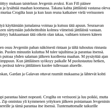
 liittyy mukaan taisteluun Jevgenin avuksi. Kun Fifi pääsee
uu ja lysähtää maahan koomassa. Takana kahta jättiläistä vastassa oleva
 murtaa Crogilta luun ja kun luun reuna katkaisee vielä verisuonen
iirtyä käyttämään jumalansa voimaa ja kutsuu tätä apuun. Seuraavan
n siirtymään judoheittoihin kolmea viimeistä jättiläistä vastaan.
iirtyy hakkaamaan tätä oikein olan takaa, vaihtaen toiseen käteen
inen osuu Jevgeniin pahan näköisesti rintaan ja tältä tuhoutuu rinnasta
 Puolen minuutin kuluttua M tulee tajuihinsa ja parantaa itsensä.
sekin putoaa yhden salaman jälkeen kuolleena maahan. M pysäyttää ajan
 kimppuun. Kun jättiläinen syöksyy paikalle M puolustautuu hetken,
perässä tuleva jättiläinen kuolee tullessaan alueelle.
 Askan, Gardan ja Galavan ottavat ruumiit mukaansa ja lähtevät kohti
 parantaa hänet nopeasti. Crogilta on verisuoni ja luu poikki, mutta
e. Zip onnistuu yli kymmenen yrityksen jälkeen poistamaan Jevgeninin
ereille ja tämä parantaa itse itsensä. Tuntemattomalle taikurille