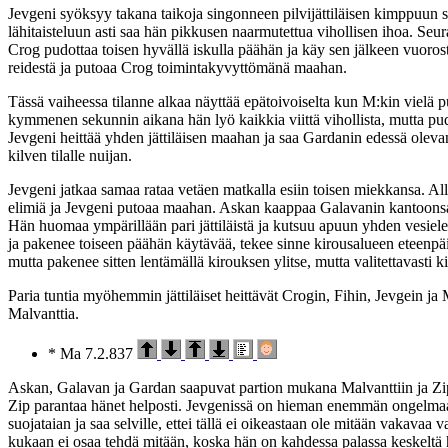
Jevgeni syöksyy takana taikoja singonneen pilvijättiläisen kimppuun sa
lähitaisteluun asti saa hän pikkusen naarmutettua vihollisen ihoa. Seu
Crog pudottaa toisen hyvällä iskulla päähän ja käy sen jälkeen vuoros
reidestä ja putoaa Crog toimintakyvyttömänä maahan.
Tässä vaiheessa tilanne alkaa näyttää epätoivoiselta kun M:kin vielä 
kymmenen sekunnin aikana hän lyö kaikkia viittä vihollista, mutta pud
Jevgeni heittää yhden jättiläisen maahan ja saa Gardanin edessä oleva
kilven tilalle nuijan.
Jevgeni jatkaa samaa rataa vetäen matkalla esiin toisen miekkansa. Alle 
elimiä ja Jevgeni putoaa maahan. Askan kaappaa Galavanin kantoonsa 
Hän huomaa ympärillään pari jättiläistä ja kutsuu apuun yhden vesiele
ja pakenee toiseen päähän käytävää, tekee sinne kirousalueen eteenpä
mutta pakenee sitten lentämällä kirouksen ylitse, mutta valitettavasti 
Paria tuntia myöhemmin jättiläiset heittävät Crogin, Fihin, Jevgein j
Malvanttia.
* Ma 7.2.837
Askan, Galavan ja Gardan saapuvat partion mukana Malvanttiin ja Zip j
Zip parantaa hänet helposti. Jevgenissä on hieman enemmän ongelmaa,
suojataian ja saa selville, ettei tällä ei oikeastaan ole mitään vakavaa
kukaan ei osaa tehdä mitään, koska hän on kahdessa palassa keskeltä 