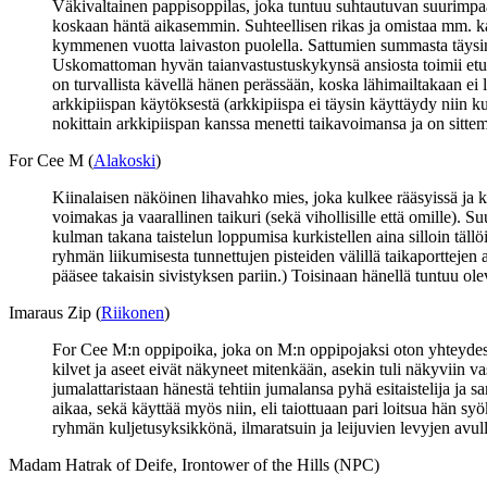
Väkivaltainen pappisoppilas, joka tuntuu suhtautuvan suurimpaan
koskaan häntä aikasemmin. Suhteellisen rikas ja omistaa mm. ka
kymmenen vuotta laivaston puolella. Sattumien summasta täysi
Uskomattoman hyvän taianvastustuskykynsä ansiosta toimii etuti
on turvallista kävellä hänen perässään, koska lähimailtakaan e
arkkipiispan käytöksestä (arkkipiispa ei täysin käyttäydy niin 
nokittain arkkipiispan kanssa menetti taikavoimansa ja on sitt
For Cee M (
Alakoski
)
Kiinalaisen näköinen lihavahko mies, joka kulkee rääsyissä ja k
voimakas ja vaarallinen taikuri (sekä vihollisille että omille). S
kulman takana taistelun loppumisa kurkistellen aina silloin täll
ryhmän liikumisesta tunnettujen pisteiden välillä taikaporttejen 
pääsee takaisin sivistyksen pariin.) Toisinaan hänellä tuntuu 
Imaraus Zip (
Riikonen
)
For Cee M:n oppipoika, joka on M:n oppipojaksi oton yhteydess
kilvet ja aseet eivät näkyneet mitenkään, asekin tuli näkyviin vas
jumalattaristaan hänestä tehtiin jumalansa pyhä esitaistelija ja
aikaa, sekä käyttää myös niin, eli taiottuaan pari loitsua hän syö
ryhmän kuljetusyksikkönä, ilmaratsuin ja leijuvien levyjen avulla
Madam Hatrak of Deife, Irontower of the Hills (NPC)