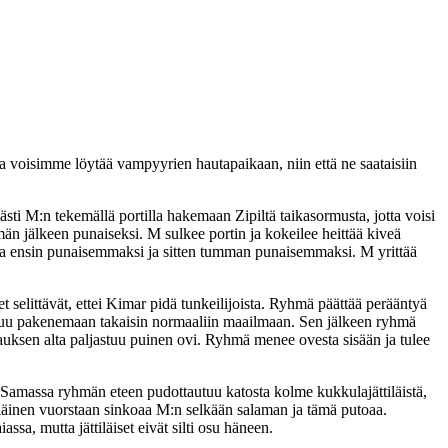
tta voisimme löytää vampyyrien hautapaikaan, niin että ne saataisiin
sti M:n tekemällä portilla hakemaan Zipiltä taikasormusta, jotta voisi
ämän jälkeen punaiseksi. M sulkee portin ja kokeilee heittää kiveä
ttua ensin punaisemmaksi ja sitten tumman punaisemmaksi. M yrittää
t selittävät, ettei Kimar pidä tunkeilijoista. Ryhmä päättää perääntyä
nistuu pakenemaan takaisin normaaliin maailmaan. Sen jälkeen ryhmä
pauksen alta paljastuu puinen ovi. Ryhmä menee ovesta sisään ja tulee
". Samassa ryhmän eteen pudottautuu katosta kolme kukkulajättiläistä,
jättiläinen vuorstaan sinkoaa M:n selkään salaman ja tämä putoaa.
a, mutta jättiläiset eivät silti osu häneen.