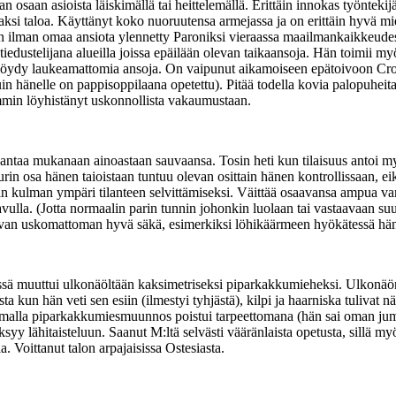
 osaan asioista läiskimällä tai heittelemällä. Erittäin innokas työntek
ksi taloa. Käyttänyt koko nuoruutensa armejassa ja on erittäin hyvä mi
n ilman omaa ansiota ylennetty Paroniksi vieraassa maailmankaikkeudes
edustelijana alueilla joissa epäilään olevan taikaansoja. Hän toimii my
i löydy laukeamattomia ansoja. On vaipunut aikamoiseen epätoivoon Crogi
kuin hänelle on pappisoppilaana opetettu). Pitää todella kovia palopuhei
emmin löyhistänyt uskonnollista vakaumustaan.
antaa mukanaan ainoastaan sauvaansa. Tosin heti kun tilaisuus antoi my
uurin osa hänen taioistaan tuntuu olevan osittain hänen kontrollissaan, ei
öin kulman ympäri tilanteen selvittämiseksi. Väittää osaavansa ampua var
avulla. (Jotta normaalin parin tunnin johonkin luolaan tai vastaavaan su
olevan uskomattoman hyvä säkä, esimerkiksi löhikäärmeen hyökätessä hä
ä muuttui ulkonäöltään kaksimetriseksi piparkakkumieheksi. Ulkonäön m
ta kun hän veti sen esiin (ilmestyi tyhjästä), kilpi ja haarniska tulivat 
 samalla piparkakkumiesmuunnos poistui tarpeettomana (hän sai oman juma
ksyy lähitaisteluun. Saanut M:ltä selvästi vääränlaista opetusta, sillä my
. Voittanut talon arpajaisissa Ostesiasta.