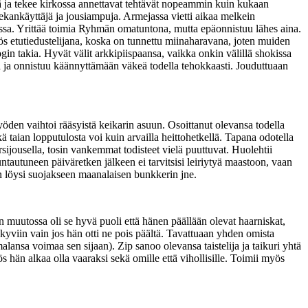
ijä ja tekee kirkossa annettavat tehtävät nopeammin kuin kukaan
ekankäyttäjä ja jousiampuja. Armejassa vietti aikaa melkein
sa. Yrittää toimia Ryhmän omatuntona, mutta epäonnistuu lähes aina.
ös etutiedustelijana, koska on tunnettu miinaharavana, joten muiden
n takia. Hyvät välit arkkipiispaansa, vaikka onkin välillä shokissa
ta ja onnistuu käännyttämään väkeä todella tehokkaasti. Jouduttuaan
öden vaihtoi rääsyistä keikarin asuun. Osoittanut olevansa todella
kä taian lopputulosta voi kuin arvailla heittohetkellä. Tapana odotella
sijousella, tosin vankemmat todisteet vielä puuttuvat. Huolehtii
untautuneen päiväretken jälkeen ei tarvitsisi leiriytyä maastoon, vaan
n löysi suojakseen maanalaisen bunkkerin jne.
uutossa oli se hyvä puoli että hänen päällään olevat haarniskat,
näkyviin vain jos hän otti ne pois päältä. Tavattuaan yhden omista
lansa voimaa sen sijaan). Zip sanoo olevansa taistelija ja taikuri yhtä
ös hän alkaa olla vaaraksi sekä omille että vihollisille. Toimii myös