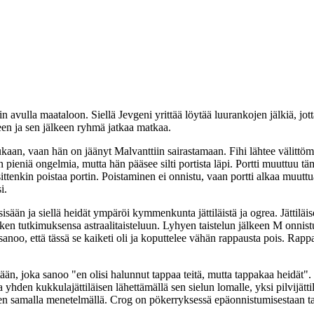
n avulla maataloon. Siellä Jevgeni yrittää löytää luurankojen jälkiä, jo
keen ja sen jälkeen ryhmä jatkaa matkaa.
kaan, vaan hän on jäänyt Malvanttiin sairastamaan. Fihi lähtee välittömä
in pieniä ongelmia, mutta hän pääsee silti portista läpi. Portti muuttuu t
sittenkin poistaa portin. Poistaminen ei onnistu, vaan portti alkaa muu
i.
än ja siellä heidät ympäröi kymmenkunta jättiläistä ja ogrea. Jättiläise
kesken tutkimuksensa astraalitaisteluun. Lyhyen taistelun jälkeen M on
sanoo, että tässä se kaiketi oli ja koputtelee vähän rappausta pois. Rap
tään, joka sanoo "en olisi halunnut tappaa teitä, mutta tappakaa heidät
ottaa yhden kukkulajättiläisen lähettämällä sen sielun lomalle, yksi pilvi
n samalla menetelmällä. Crog on pökerryksessä epäonnistumisestaan taiass