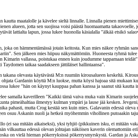
 kautta maatalolle ja kävelee sieltä linnalle. Linnalla pienen miettimis
 pienen alueen, jotta sen suojissa voisi päästä huomaamatta takaovoelle,
vät lattialta lapun, jossa lukee huonolla käsialalla "älkää etsikö sala
, joka on hämmentämässä jotain keitosta. Kun mies näkee ryhmän sanoo 
Kimariin". Sen jälkeen mies hiipuu näkymättömiin. Huoneesta ryhmä tulee 
e on Kimarin vallassa, poistukaa ennen kuin joudumme tappamaan teidät"
ti Taydomen taikaa saadakseen jättiläiset hallintaansa".
en takana olevasta käytävästä M:n ruumiin kirousalueen keskeltä. Kirous
ää ohjata Gardanin köyttä M:n luokse, mutta köysi hajoaa sitä mukaan ku
sa lukee "hän on käynyt kauppaa pahan kanssa ja saanut sitä kautta i
lee samalla kaverilleen "Kaikki tämä vaiva muka vain Kimarin suojelemis
kunta pimeähaltiaa ilmestyy kulman ympäri ja lause jää kesken. Jevgeni
aika pahasti, mutta Crog kestää sen kuin mies. Galavanin edessä oleva 
häneen osuu Askanin nuoli ja hetkeä myöhemmin vihollinen putoaakin ta
llo (ei saa mitään aikaiseksi), yksi tyhjiö (pikkuinen isku, ei mitään v
a hän vilkauttaa edessä olevan johtajan näköisen kaverin olemattomiin e
oska on vielä hieman pökerryksissä pökerrysmyrskystä. Gardan ja Askan