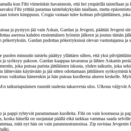
malla kun Fihi viimeinkin havainnoin, että hei ympärillä taistellaan ja
raavaksi Fihi yrittää parantaa taistelukykyään taiallaan, mutta epäonnist
taan toisen kimppuun. Crogia vastaan tulee kolmas pilvijättiläinen, joka
putoaa ja pystyyn jää vain Askan, Gardan ja Jevgeni, päättää Jevgeni s
ottaa aseensa kahden ensimmäisen lyönnin jälkeen ja joutuu tämän jälkee
n pökerryksiin. Gardan pudottaa pökerryksissä olevan vastustajansa ja s
puolen minuutin taistelu päättyy yllättäen siihen, että yksi pilvijättilä
ja syöksyy pakoon. Gardan kaappaa tavaransa ja lähtee Askanin perään.
mentin, joka putoaa parista jättiläisten iskusta, yhden taikurin, joka 
in lähtevään käytävään ja jää sitten odottamaan jättiläisen syöksymistä
kirous vaikuttaa häneenkin ja hän putoaa kuolleena alueen keskelle. Myös 
a M:n taikuriapulaisen ruumiit uudesta takaovesta ulos. Ulkona väijyvät
a pappi ryhtyvät parantamaan kuolleita. Fihi on vain koomassa ja pappi
 koska hänellä on suojataiat päällä eikä tarkkaa vammaa saada selvill
 vammaa, mitä nyt hän on vain parannustranssissa. Zip ravistaa Jevgenin h
halki.