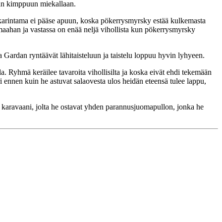
ämän kimppuun miekallaan.
 takarintama ei pääse apuun, koska pökerrysmyrsky estää kulkemasta
maahan ja vastassa on enää neljä vihollista kun pökerrysmyrsky
 Gardan ryntäävät lähitaisteluun ja taistelu loppuu hyvin lyhyeen.
. Ryhmä keräilee tavaroita vihollisilta ja koska eivät ehdi tekemään
ri ennen kuin he astuvat salaovesta ulos heidän eteensä tulee lappu,
 karavaani, jolta he ostavat yhden parannusjuomapullon, jonka he