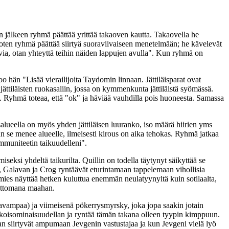
en jälkeen ryhmä päättää yrittää takaoven kautta. Takaovella he
 joten ryhmä päättää siirtyä suoraviivaiseen menetelmään; he kävelevät
ovia, otan yhteyttä teihin näiden lappujen avulla". Kun ryhmä on
hän "Lisää vierailijoita Taydomin linnaan. Jättiläisparat ovat
jättiläisten ruokasaliin, jossa on kymmenkunta jättiläistä syömässä.
. Ryhmä toteaa, että "ok" ja häviää vauhdilla pois huoneesta. Samassa
alueella on myös yhden jättiläisen luuranko, iso määrä hiirien yms
n se menee alueelle, ilmeisesti kirous on aika tehokas. Ryhmä jatkaa
mmuniteetin taikuudelleni".
eksi yhdeltä taikurilta. Quillin on todella täytynyt säikyttää se
, Galavan ja Crog ryntäävät eturintamaan tappelemaan vihollisia
mies näyttää hetken kuluttua enemmän neulatyynyltä kuin sotilaalta,
juttomana maahan.
akavampaa) ja viimeisenä pökerrysmyrsky, joka jopa saakin jotain
rikoisominaisuudellan ja ryntää tämän takana olleen tyypin kimppuun.
 siirtyvät ampumaan Jevgenin vastustajaa ja kun Jevgeni vielä lyö