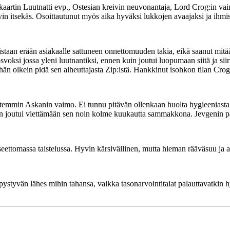
tiokaartin Luutnatti evp., Ostesian kreivin neuvonantaja, Lord Crog:in
 itsekäs. Osoittautunut myös aika hyväksi lukkojen avaajaksi ja ihmisten
an erään asiakaalle sattuneen onnettomuuden takia, eikä saanut mitään
irosvoksi jossa yleni luutnantiksi, ennen kuin joutui luopumaan siitä ja 
 oikein pidä sen aiheuttajasta Zip:istä. Hankkinut isohkon tilan Crog
ttemmin Askanin vaimo. Ei tunnu pitävän ollenkaan huolta hygieeniasta. 
in joutui viettämään sen noin kolme kuukautta sammakkona. Jevgenin pa
eettomassa taistelussa. Hyvin kärsivällinen, mutta hieman rääväsuu ja 
ystyvän lähes mihin tahansa, vaikka tasonarvointitaiat palauttavatkin hyv