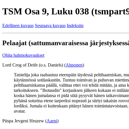
TSM Osa 9, Luku 038 (tsmpart9
Edellinen kuvaus
Seuraava kuvaus
Indeksiin
Pelaajat (sattumanvaraisessa järjestyksessä
Ohita hahmokuvaukset
Lord Crog of Deife (o.s. Daniels) (
Ahponen
)
Taistelija joka raahautuu eteenpäin täydessä peltihaarniskan, m
käytännössä sotilaskastiin. Tuntuu toimivan ja puhuvan miettimä
peltihaarniskansa päällä, valittaa ettei voi tehdä mitään, ja ain
tarkoitukseen. "Ihotaudin" korjauksen jälkeen kukaan ei millään 
koska hänen jumalansa ei pidä siitä pysyvät hänen taikavoimansa 
pyhänä soturina etene tarpeeksi nopeasti ja siirtyi takaisin ros
lordiksi. Jumala ei kuitenkaan pitänyt hänen toimintatavoistaan
avatar.
Piispa Jevgeni Hruzew (
Aarni
)