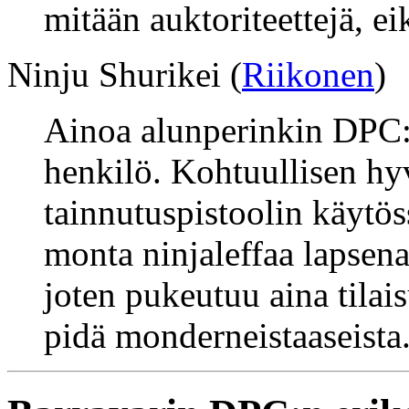
mitään auktoriteettejä, ei
Ninju Shurikei (
Riikonen
)
Ainoa alunperinkin DPC:s
henkilö. Kohtuullisen hy
tainnutuspistoolin käytös
monta ninjaleffaa lapsena
joten pukeutuu aina tilai
pidä monderneistaaseista