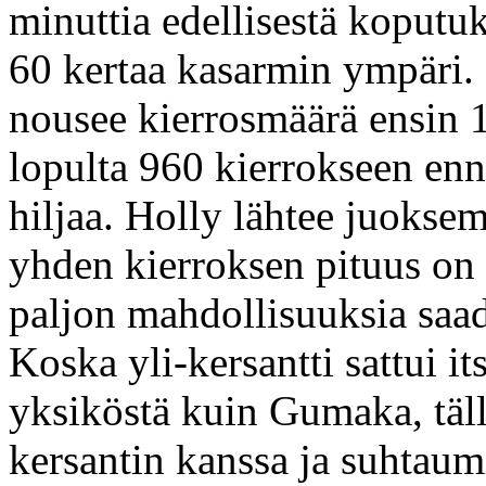
minuttia edellisestä koputu
60 kertaa kasarmin ympäri. K
nousee kierrosmäärä ensin 1
lopulta 960 kierrokseen en
hiljaa. Holly lähtee juokse
yhden kierroksen pituus on n
paljon mahdollisuuksia saad
Koska yli-kersantti sattui 
yksiköstä kuin Gumaka, täll
kersantin kanssa ja suhtaum