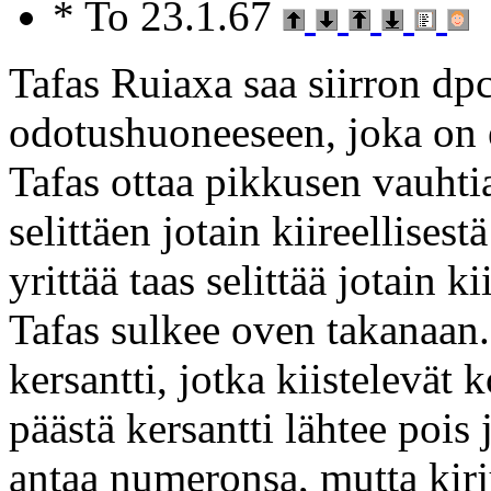
* To 23.1.67
Tafas Ruiaxa saa siirron dp
odotushuoneeseen, joka on e
Tafas ottaa pikkusen vauhtia
selittäen jotain kiireellises
yrittää taas selittää jotain 
Tafas sulkee oven takanaan
kersantti, jotka kiistelevät 
päästä kersantti lähtee poi
antaa numeronsa, mutta kirj