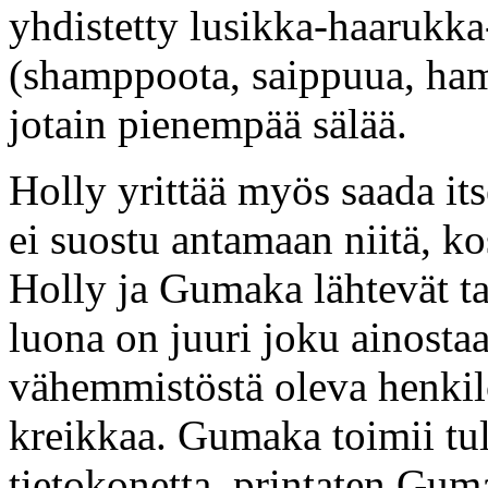
yhdistetty lusikka-haarukka
(shamppoota, saippuua, ha
jotain pienempää sälää.
Holly yrittää myös saada its
ei suostu antamaan niitä, ko
Holly ja Gumaka lähtevät ta
luona on juuri joku ainosta
vähemmistöstä oleva henkil
kreikkaa. Gumaka toimii tul
tietokonetta, printaten Guma