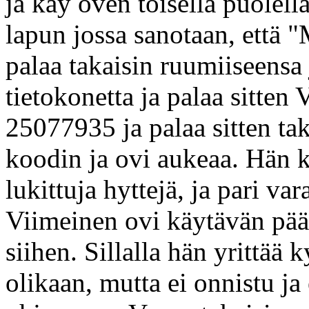
ja käy oven toisella puolell
lapun jossa sanotaan, että 
palaa takaisin ruumiiseensa 
tietokonetta ja palaa sitten 
25077935 ja palaa sitten ta
koodin ja ovi aukeaa. Hän kä
lukittuja hyttejä, ja pari va
Viimeinen ovi käytävän pääs
siihen. Sillalla hän yrittää
olikaan, mutta ei onnistu j