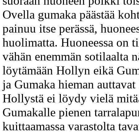
suoraan huoneen poikki toise
Ovella gumaka päästää kohte
painuu itse perässä, huonee
huolimatta. Huoneessa on ti
vähän enemmän sotilaalta nä
löytämään Hollyn eikä Guma
ja Gumaka hieman auttavat 
Hollystä ei löydy vielä mitä
Gumakalle pienen tarralapu
kuittaamassa varastolta tava