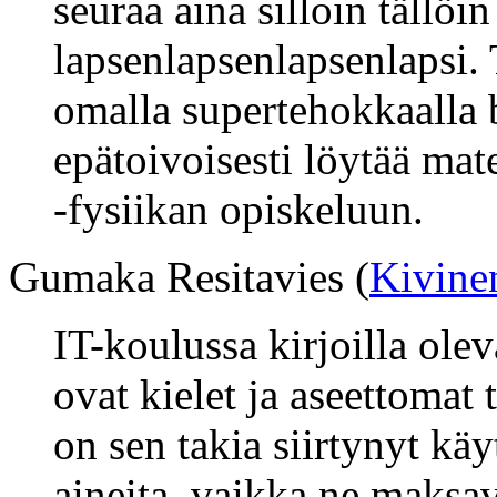
seuraa aina silloin tällö
lapsenlapsenlapsenlapsi.
omalla supertehokkaalla b
epätoivoisesti löytää mat
-fysiikan opiskeluun.
Gumaka Resitavies (
Kivine
IT-koulussa kirjoilla ole
ovat kielet ja aseettomat 
on sen takia siirtynyt k
aineita, vaikka ne maks