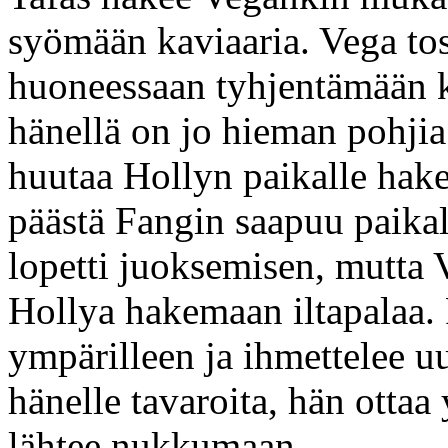
syömään kaviaaria. Vega tos
huoneessaan tyhjentämään k
hänellä on jo hieman pohji
huutaa Hollyn paikalle hake
päästä Fangin saapuu paika
lopetti juoksemisen, mutta V
Hollya hakemaan iltapalaa.
ympärilleen ja ihmettelee uu
hänelle tavaroita, hän otta
lähtee nukkumaan.