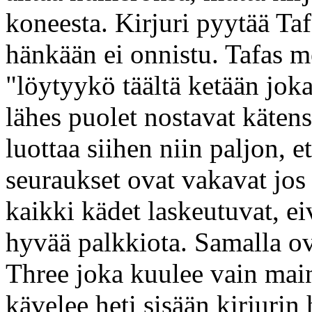
koneesta. Kirjuri pyytää Ta
hänkään ei onnistu. Tafas me
"löytyykö täältä ketään jok
lähes puolet nostavat kätens
luottaa siihen niin paljon, e
seuraukset ovat vakavat jos
kaikki kädet laskeutuvat, e
hyvää palkkiota. Samalla ov
Three joka kuulee vain main
kävelee heti sisään kirjuri