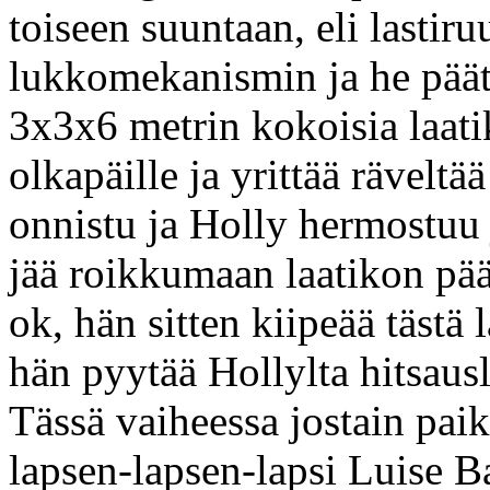
toiseen suuntaan, eli lastir
lukkomekanismin ja he pää
3x3x6 metrin kokoisia laati
olkapäille ja yrittää räveltä
onnistu ja Holly hermostuu j
jää roikkumaan laatikon pääl
ok, hän sitten kiipeää tästä 
hän pyytää Hollylta hitsausla
Tässä vaiheessa jostain pai
lapsen-lapsen-lapsi Luise B