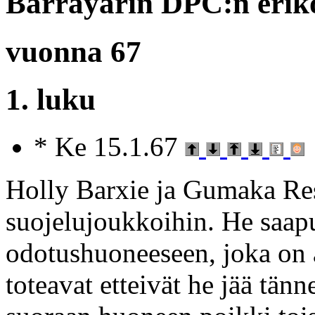
Barrayarin DPC:n erik
vuonna 67
1. luku
* Ke 15.1.67
Holly Barxie ja Gumaka Res
suojelujoukkoihin. He saapu
odotushuoneeseen, joka on
toteavat etteivät he jää tän