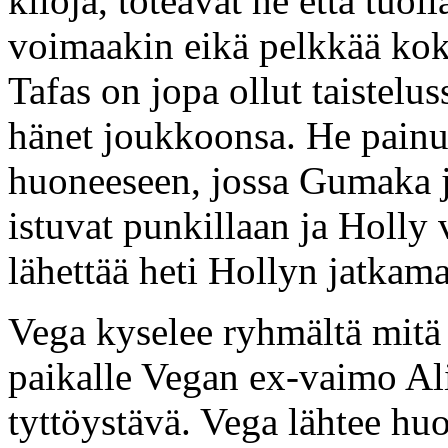
kiloja, toteavat he että tuo
voimaakin eikä pelkkää kok
Tafas on jopa ollut taistelus
hänet joukkoonsa. He pain
huoneeseen, jossa Gumaka j
istuvat punkillaan ja Holly
lähettää heti Hollyn jatkam
Vega kyselee ryhmältä mitä 
paikalle Vegan ex-vaimo Al
tyttöystävä. Vega lähtee hu