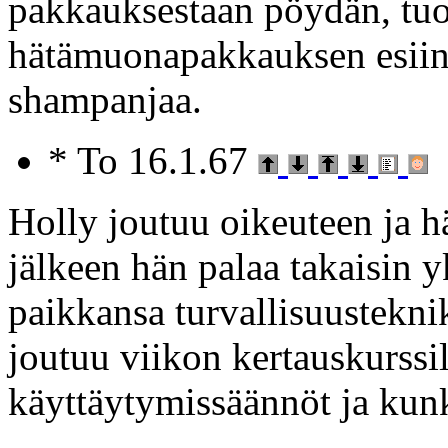
pakkauksestaan pöydän, tuol
hätämuonapakkauksen esiin 
shampanjaa.
* To 16.1.67
Holly joutuu oikeuteen ja h
jälkeen hän palaa takaisin 
paikkansa turvallisuustekni
joutuu viikon kertauskurssil
käyttäytymissäännöt ja kun