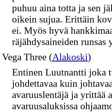
puhuu aina totta ja sen jä
oikein sujua. Erittäin kov
ei. Myös hyvä hankkimaa
räjähdysaineiden runsas y
Vega Three (
Alakoski
)
Entinen Luutnantti joka
johdettavaa kuin johtava
avaruuslentäjä ja yrittää
avaruusaluksissa ohjaamo