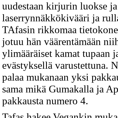
uudestaan kirjurin luokse j
laserrynnäkkökivääri ja rull
TAfasin rikkomaa tietokonett
jotuu hän väärentämään niihi
ylimääräiset kamat tupaan j
evästyksellä varustettuna. 
palaa mukanaan yksi pakka
sama mikä Gumakalla ja Apos
pakkausta numero 4.
Tafas hakee Vegankin muka