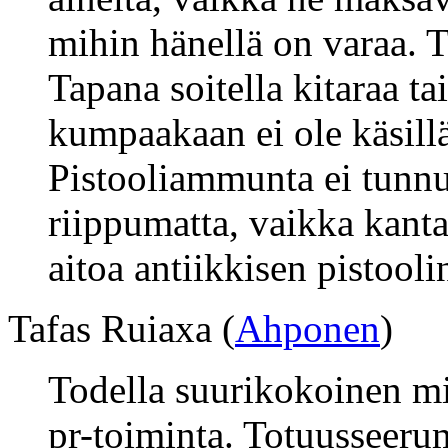
mihin hänellä on varaa. T
Tapana soitella kitaraa ta
kumpaakaan ei ole käsillä 
Pistooliammunta ei tunnu
riippumatta, vaikka kanta
aitoa antiikkisen pistooli
Tafas Ruiaxa (
Ahponen
)
Todella suurikokoinen m
pr-toiminta. Totuusseeru