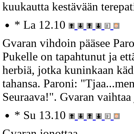
kuukautta kestävään terepat
* La 12.10
Gvaran vihdoin pääsee Paro
Pukelle on tapahtunut ja et
herbiä, jotka kuninkaan kä
tahansa. Paroni: "Tjaa...me
Seuraava!". Gvaran vaihtaa 
* Su 13.10
Gvaran jonottaa.