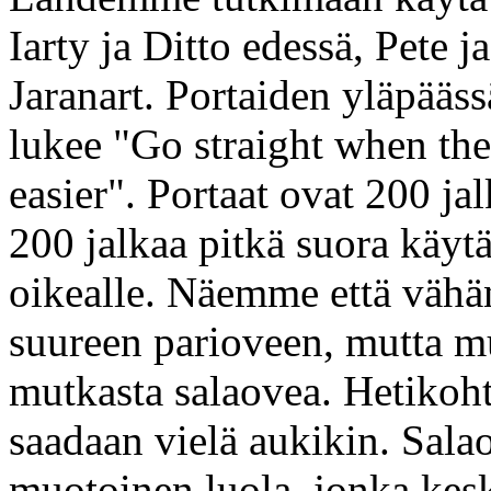
Iarty ja Ditto edessä, Pete 
Jaranart. Portaiden yläpääss
lukee "Go straight when the
easier". Portaat ovat 200 jal
200 jalkaa pitkä suora käytä
oikealle. Näemme että vähä
suureen parioveen, mutta m
mutkasta salaovea. Hetikoht
saadaan vielä aukikin. Sala
muotoinen luola, jonka keske