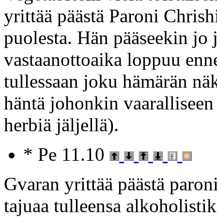
yrittää päästä Paroni Chri
puolesta. Hän pääseekin jo
vastaanottoaika loppuu enn
tullessaan joku hämärän näk
häntä johonkin vaaralliseen
herbiä jäljellä).
* Pe 11.10
Gvaran yrittää päästä paron
tajuaa tulleensa alkoholistik