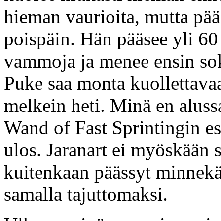
hieman vaurioita, mutta pä
poispäin. Hän pääsee yli 60
vammoja ja menee ensin soke
Puke saa monta kuollettavaa
melkein heti. Minä en aluss
Wand of Fast Sprintingin esil
ulos. Jaranart ei myöskään 
kuitenkaan päässyt minnek
samalla tajuttomaksi.