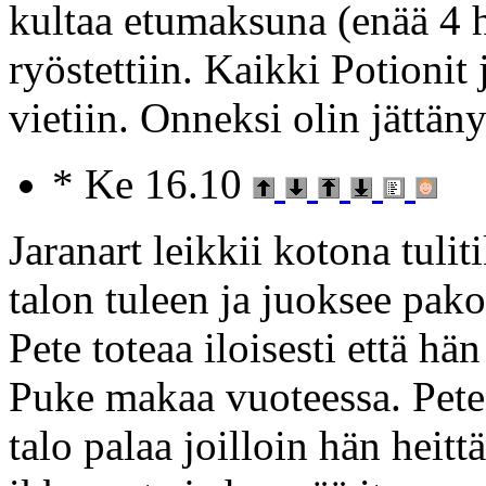
kultaa etumaksuna (enää 4 he
ryöstettiin. Kaikki Potioni
vietiin. Onneksi olin jättä
* Ke 16.10
Jaranart leikkii kotona tuli
talon tuleen ja juoksee pako
Pete toteaa iloisesti että hä
Puke makaa vuoteessa. Pete 
talo palaa joilloin hän hei