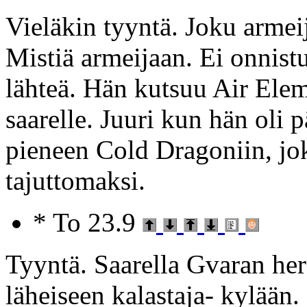
Vieläkin tyyntä. Joku armeij
Mistiä armeijaan. Ei onnist
lähteä. Hän kutsuu Air Eleme
saarelle. Juuri kun hän oli 
pieneen Cold Dragoniin, jok
tajuttomaksi.
* To 23.9
Tyyntä. Saarella Gvaran he
läheiseen kalastaja- kylään.