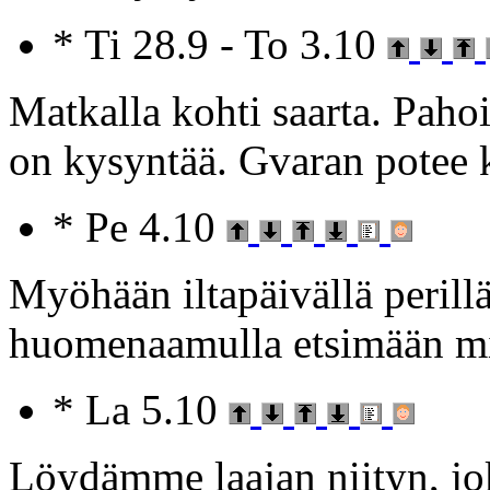
* Ti 28.9 - To 3.10
Matkalla kohti saarta. Pahoi
on kysyntää. Gvaran potee 
* Pe 4.10
Myöhään iltapäivällä perill
huomenaamulla etsimään m
* La 5.10
Löydämme laajan niityn, jok