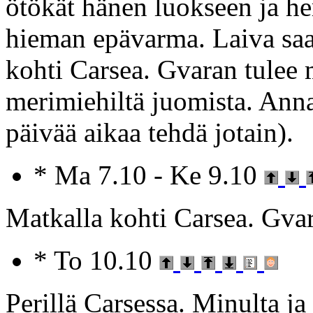
ötökät hänen luokseen ja he
hieman epävarma. Laiva saa
kohti Carsea. Gvaran tulee
merimiehiltä juomista. Anna
päivää aikaa tehdä jotain).
* Ma 7.10 - Ke 9.10
Matkalla kohti Carsea. Gvar
* To 10.10
Perillä Carsessa. Minulta ja 