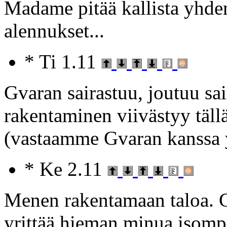
Madame pitää kallista yhde
alennukset...
* Ti 1.11
Gvaran sairastuu, joutuu sai
rakentaminen viivästyy täl
(vastaamme Gvaran kanssa y
* Ke 2.11
Menen rakentamaan taloa. G
yrittää hieman minua isomp