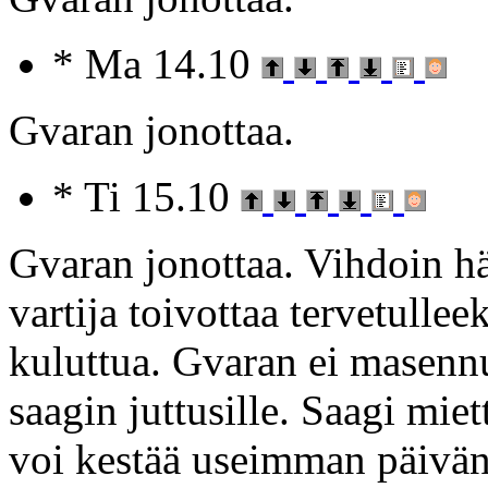
* Ma 14.10
Gvaran jonottaa.
* Ti 15.10
Gvaran jonottaa. Vihdoin hä
vartija toivottaa tervetull
kuluttua. Gvaran ei masen
saagin juttusille. Saagi mie
voi kestää useimman päivän