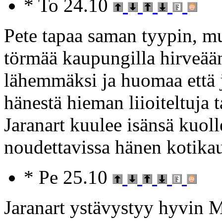
* To 24.10
Pete tapaa saman tyypin, m
törmää kaupungilla hirveä
lähemmäksi ja huomaa että 
hänestä hieman liioiteltuja 
Jaranart kuulee isänsä kuolle
noudettavissa hänen kotika
* Pe 25.10
Jaranart ystävystyy hyvin