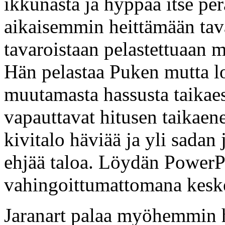
ikkunasta ja hyppää itse per
aikaisemmin heittämään tav
tavaroistaan pelastettuaan mu
Hän pelastaa Puken mutta lo
muutamasta hassusta taikaes
vapauttavat hitusen taika
kivitalo häviää ja yli sadan 
ehjää taloa. Löydän PowerP
vahingoittumattomana keske
Jaranart palaa myöhemmin 