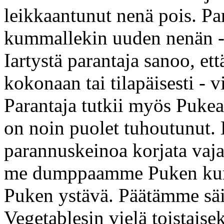
leikkaantunut nenä pois. Pa
kummallekin uuden nenän 
Iartystä parantaja sanoo, et
kokonaan tai tilapäisesti - 
Parantaja tutkii myös Pukea 
on noin puolet tuhoutunut. 
parannuskeinoa korjata vaj
me dumppaamme Puken kun 
Puken ystävä. Päätämme säi
Vegetablesin vielä toistais