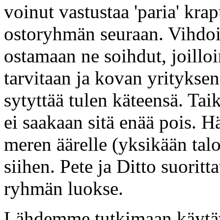
voinut vastustaa 'paria' kra
ostoryhmän seuraan. Vihdoi
ostamaan ne soihdut, joillo
tarvitaan ja kovan yrityksen
sytyttää tulen käteensä. Ta
ei saakaan sitä enää pois. H
meren äärelle (yksikään tal
siihen. Pete ja Ditto suorit
ryhmän luokse.
Lähdemme tutkimaan käytävä