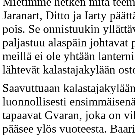
Mietimme hetken mitä teemm
Jaranart, Ditto ja Iarty päät
pois. Se onnistuukin yllättä
paljastuu alaspäin johtavat 
meillä ei ole yhtään lanterni
lähtevät kalastajakylään osto
Saavuttuaan kalastajakylään
luonnollisesti ensimmäisenä
tapaavat Gvaran, joka on vi
pääsee ylös vuoteesta. Baar