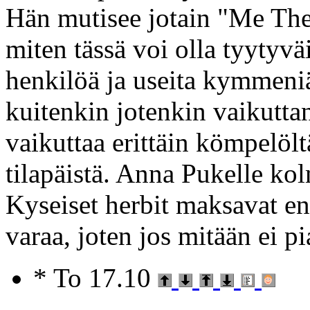
Hän mutisee jotain "Me T
miten tässä voi olla tyytyv
henkilöä ja useita kymmeniä
kuitenkin jotenkin vaikutta
vaikuttaa erittäin kömpelölt
tilapäistä. Anna Pukelle ko
Kyseiset herbit maksavat e
varaa, joten jos mitään ei pi
* To 17.10