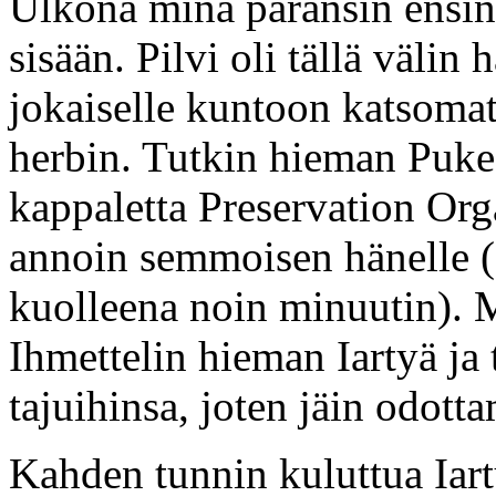
Ulkona minä paransin ensin i
sisään. Pilvi oli tällä väli
jokaiselle kuntoon katsomat
herbin. Tutkin hieman Puke
kappaletta Preservation Org
annoin semmoisen hänelle (a
kuolleena noin minuutin). M
Ihmettelin hieman Iartyä ja 
tajuihinsa, joten jäin odott
Kahden tunnin kuluttua Iart