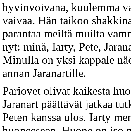
hyvinvoivana, kuulemma v
vaivaa. Hän taikoo shakkina
parantaa meiltä muilta va
nyt: minä, Iarty, Pete, Jaran
Minulla on yksi kappale näö
annan Jaranartille.
Pariovet olivat kaikesta huo
Jaranart päättävät jatkaa t
Peten kanssa ulos. Iarty me
huoneeseen. Huone on iso n