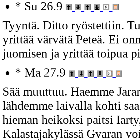
* Su 26.9
Tyyntä. Ditto ryöstettiin. T
yrittää värvätä Peteä. Ei on
juomisen ja yrittää toipua p
* Ma 27.9
Sää muuttuu. Haemme Jarana
lähdemme laivalla kohti saa
hieman heikoksi paitsi Iarty
Kalastajakylässä Gvaran vo