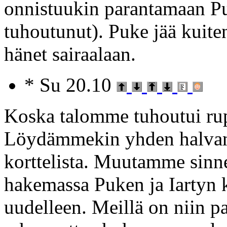
onnistuukin parantamaan Pu
tuhoutunut). Puke jää kuit
hänet sairaalaan.
* Su 20.10
Koska talomme tuhoutui ru
Löydämmekin yhden halvan j
korttelista. Muutamme sin
hakemassa Puken ja Iartyn 
uudelleen. Meillä on niin p