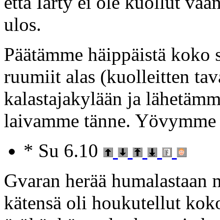
että Iarty ei ole kuollut v
ulos.
Päätämme häippäistä koko sa
ruumiit alas (kuolleitten 
kalastajakylään ja lähetäm
laivamme tänne. Yövymme m
* Su 6.10
Gvaran herää humalastaan m
kätensä oli houkutellut ko