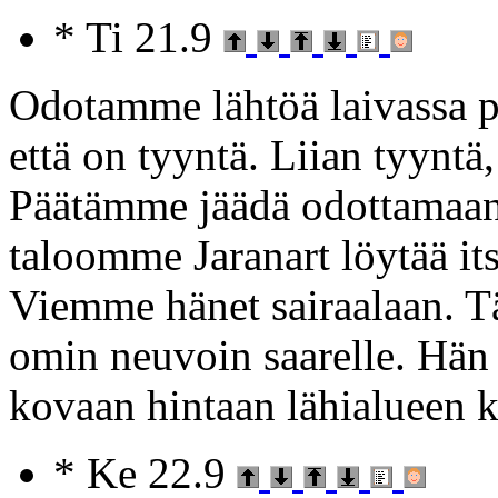
* Ti 21.9
Odotamme lähtöä laivassa 
että on tyyntä. Liian tyyntä
Päätämme jäädä odottamaan
taloomme Jaranart löytää its
Viemme hänet sairaalaan. Tä
omin neuvoin saarelle. Hän
kovaan hintaan lähialueen ka
* Ke 22.9