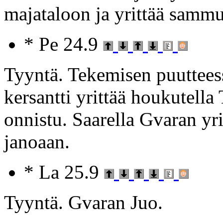
majataloon ja yrittää sammu
* Pe 24.9
Tyyntä. Tekemisen puutteess
kersantti yrittää houkutella
onnistu. Saarella Gvaran yr
janoaan.
* La 25.9
Tyyntä. Gvaran Juo.