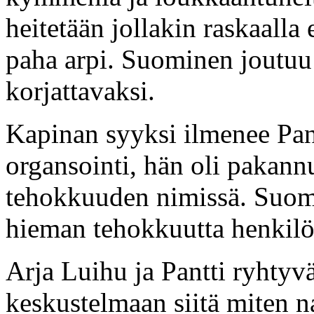
heitetään jollakin raskaalla
paha arpi. Suominen joutuu
korjattavaksi.
Kapinan syyksi ilmenee Pan
organsointi, hän oli pakann
tehokkuuden nimissä. Suomi
hieman tehokkuutta henkilös
Arja Luihu ja Pantti ryhty
keskustelmaan siitä miten 