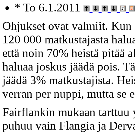
* To 6.1.2011
Ohjukset ovat valmiit. Ku
120 000 matkustajasta halua
että noin 70% heistä pitää a
haluaa joskus jäädä pois. T
jäädä 3% matkustajista. He
verran per nuppi, mutta se e
Fairflankin mukaan tarttuu
puhuu vain Flangia ja Derva