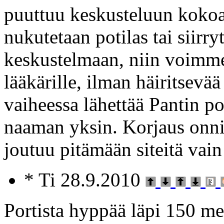
puuttuu keskusteluun kokoaj
nukutetaan potilas tai siir
keskustelmaan, niin voimme 
lääkärille, ilman häiritsevä
vaiheessa lähettää Pantin p
naaman yksin. Korjaus onni
joutuu pitämään siteitä vain
* Ti 28.9.2010
Portista hyppää läpi 150 me