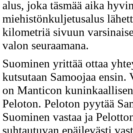
alus, joka täsmää aika hyvi
miehistönkuljetusalus lähet
kilometriä sivuun varsinais
valon seuraamana.
Suominen yrittää ottaa yhtey
kutsutaan Samoojaa ensin. V
on Manticon kuninkaallisen l
Peloton. Peloton pyytää Sa
Suominen vastaa ja Pelotto
suhtautuvan epäilevästi vas