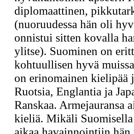
diplomaattinen, pikkutark
(nuoruudessa hän oli hyv
onnistui sitten kovalla h
ylitse). Suominen on erit
kohtuullisen hyvä muissa 
on erinomainen kielipää 
Ruotsia, Englantia ja Japa
Ranskaa. Armejauransa aik
kieliä. Mikäli Suomisell
aikaa havainnointiin hän