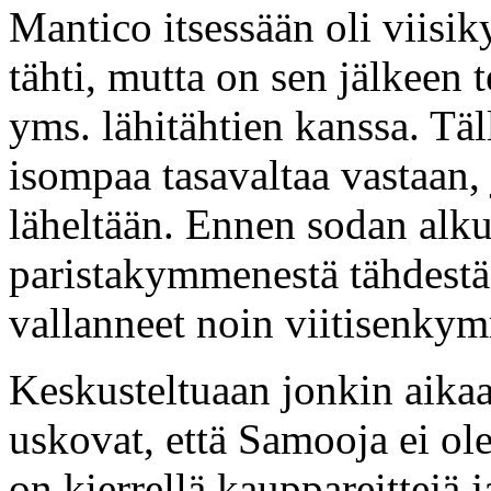
Mantico itsessään oli viisi
tähti, mutta on sen jälkeen 
yms. lähitähtien kanssa. Tä
isompaa tasavaltaa vastaan, 
läheltään. Ennen sodan alk
paristakymmenestä tähdestä
vallanneet noin viitisenkym
Keskusteltuaan jonkin aikaa
uskovat, että Samooja ei ol
on kierrellä kauppareittejä j