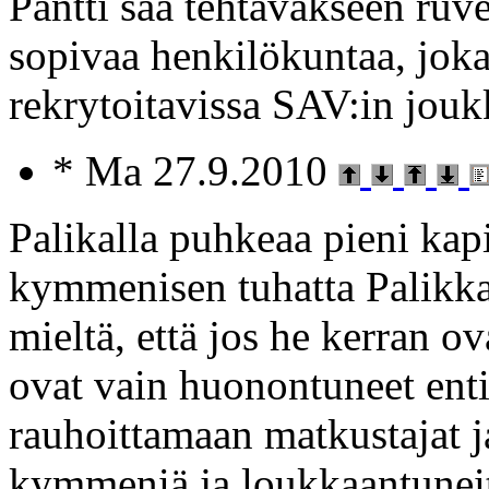
Pantti saa tehtäväkseen ruv
sopivaa henkilökuntaa, joka 
rekrytoitavissa SAV:in jouk
* Ma 27.9.2010
Palikalla puhkeaa pieni ka
kymmenisen tuhatta Palikka
mieltä, että jos he kerran ov
ovat vain huonontuneet ent
rauhoittamaan matkustajat j
kymmeniä ja loukkaantunei