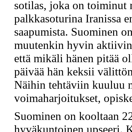
sotilas, joka on toiminu
palkkasoturina Iranissa
saapumista. Suominen on 
muutenkin hyvin aktiivin
että mikäli hänen pitää o
päivää hän keksii välittö
Näihin tehtäviin kuuluu 
voimaharjoitukset, opiske
Suominen on kooltaan 220 
hyväkuntoinen upseeri. 