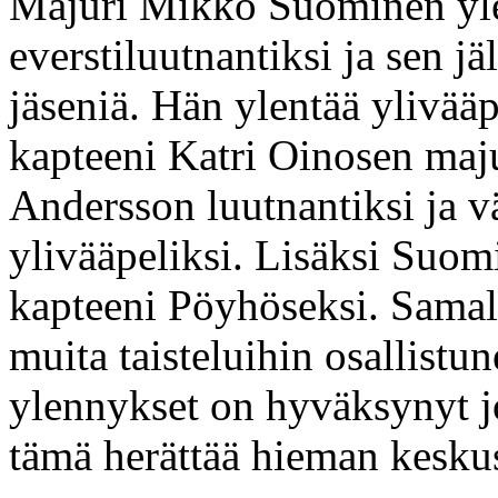
Majuri Mikko Suominen ylen
everstiluutnantiksi ja sen 
jäseniä. Hän ylentää ylivääp
kapteeni Katri Oinosen maju
Andersson luutnantiksi ja 
ylivääpeliksi. Lisäksi Suo
kapteeni Pöyhöseksi. Samal
muita taisteluihin osallistu
ylennykset on hyväksynyt j
tämä herättää hieman keskus