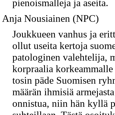
pienoismalleja ja aseita.
Anja Nousiainen (NPC)
Joukkueen vanhus ja erit
ollut useita kertoja suom
patologinen valehtelija,
korpraalia korkeammalle 
tosin päde Suomisen ryh
määrän ihmisiä armejasta 
onnistua, niin hän kyllä
suhteillaan. Tästä osoituk