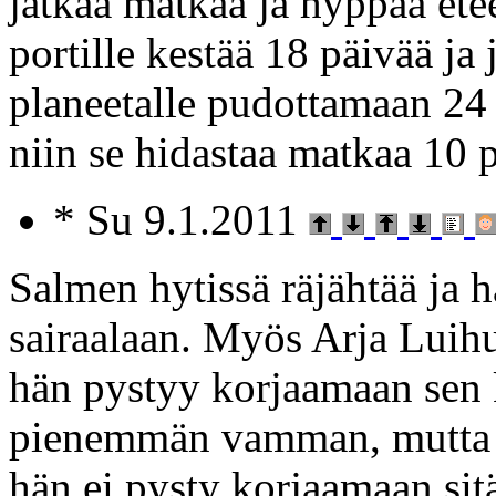
jatkaa matkaa ja hyppää ete
portille kestää 18 päivää ja 
planeetalle pudottamaan 24
niin se hidastaa matkaa 10 p
* Su 9.1.2011
Salmen hytissä räjähtää ja h
sairaalaan. Myös Arja Lui
hän pystyy korjaamaan sen
pienemmän vamman, mutta to
hän ei pysty korjaamaan sit