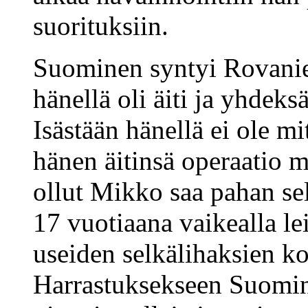
suorituksiin.
Suominen syntyi Rovani
hänellä oli äiti ja yhde
Isästään hänellä ei ole m
hänen äitinsä operaatio 
ollut Mikko saa pahan se
17 vuotiaana vaikealla le
useiden selkälihaksien ko
Harrastuksekseen Suomin