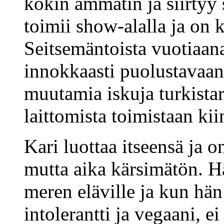
kokin ammatin ja siirtyy 
toimii show-alalla ja on
Seitsemäntoista vuotiaana
innokkaasti puolustavaa
muutamia iskuja turkistarh
laittomista toimistaan kii
Kari luottaa itseensä ja o
mutta aika kärsimätön. Hä
meren eläville ja kun hän 
intolerantti ja vegaani, e