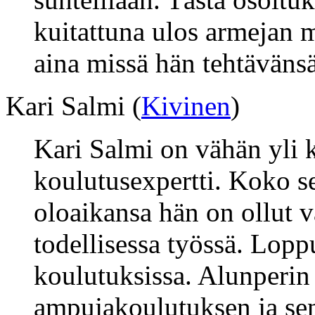
kuitattuna ulos armejan m
aina missä hän tehtäväns
Kari Salmi (
Kivinen
)
Kari Salmi on vähän yli 
koulutusexpertti. Koko s
oloaikansa hän on ollut
todellisessa työssä. Loppu
koulutuksissa. Alunperin
ampujakoulutuksen ja sen