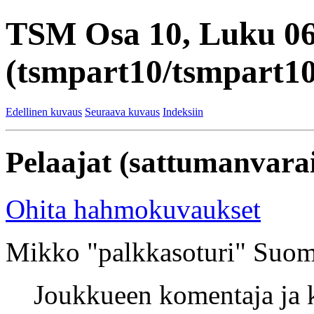
TSM Osa 10, Luku 0
(tsmpart10/tsmpart10
Edellinen kuvaus
Seuraava kuvaus
Indeksiin
Pelaajat (sattumanvarai
Ohita hahmokuvaukset
Mikko "palkkasoturi" Suom
Joukkueen komentaja ja