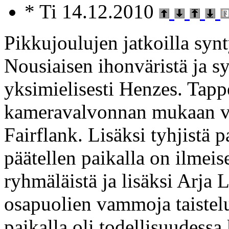
* Ti 14.12.2010
Pikkujoulujen jatkoilla syn
Nousiaisen ihonväristä ja s
yksimielisesti Henzes. Tap
kameravalvonnan mukaan va
Fairflank. Lisäksi tyhjistä p
päätellen paikalla on ilmei
ryhmäläistä ja lisäksi Arja
osapuolien vammoja taistel
paikalla oli todellisuudess