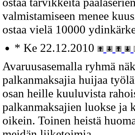
ostaa tarvikkeita päälaseri
valmistamiseen menee kuusi
ostaa vielä 10000 ydinkärke
* Ke 22.12.2010
Avaruusasemalla ryhmä näke
palkanmaksajia huijaa työlä
osan heille kuuluvista raho
palkanmaksajien luokse ja 
oikein. Toinen heistä huomau
meidän liiketoimia.