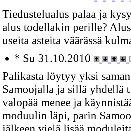
Tiedustelualus palaa ja kysy
alus todellakin perille? Al
useita asteita väärässä kulm
* Su 31.10.2010
Palikasta löytyy yksi saman
Samoojalla ja sillä yhdellä 
valopää menee ja käynnistää
moduulin läpi, parin Samooj
jälkeen vielä lisää modulei