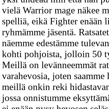
vielä Warrior mage näkee mi
spelliä, eikä Fighter enään
ryhmämme jäsentä. Ratsatet
näemme edestämme tulevan
kohti pohjoista, jolloin 50 
Meillä on levänneemmät ratsu
varahevosia, joten saamme h
meillä onkin reki hidastav
jossa onnistumme eksyttämä
ei enään pysy hevosen sel