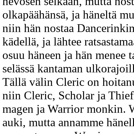
hevosen selkään, mutta nos
olkapäähänsä, ja häneltä mur
niin hän nostaa Dancerinki
kädellä, ja lähtee ratsastama
osuu häneen ja hän menee t
selässä kantaman ulkorajoill
Tällä välin Cleric on hoita
niin Cleric, Scholar ja Thie
magen ja Warrior monkin. W
auki, mutta annamme hänelle