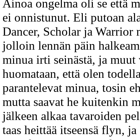
Ainoa ongelma oli se että mi
ei onnistunut. Eli putoan al
Dancer, Scholar ja Warrior 
jolloin lennän päin halkeam
minua irti seinästä, ja muut
huomataan, että olen todell
parantelevat minua, tosin eh
mutta saavat he kuitenkin m
jälkeen alkaa tavaroiden pe
taas heittää itseensä flyn, j