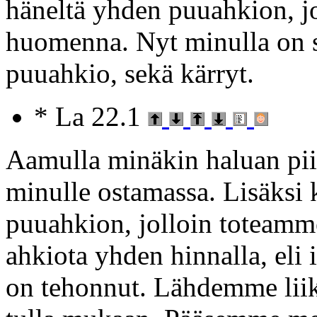
häneltä yhden puuahkion, jo
huomenna. Nyt minulla on sit
puuahkio, sekä kärryt.
* La 22.1
Aamulla minäkin haluan pi
minulle ostamassa. Lisäks
puuahkion, jolloin toteamme
ahkiota yhden hinnalla, eli
on tehonnut. Lähdemme liikk