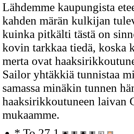
Lähdemme kaupungista etee
kahden märän kulkijan tul
kuinka pitkälti tästä on sin
kovin tarkkaa tiedä, koska 
merta ovat haaksirikkoutun
Sailor yhtäkkiä tunnistaa m
samassa minäkin tunnen hän
haaksirikkoutuneen laivan Cl
mukaamme.
* To 27.1