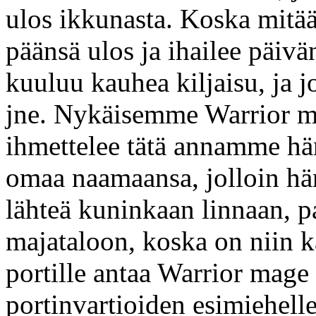
ulos ikkunasta. Koska mitä
päänsä ulos ja ihailee päivä
kuuluu kauhea kiljaisu, ja j
jne. Nykäisemme Warrior mo
ihmettelee tätä annamme häne
omaa naamaansa, jolloin hä
lähteä kuninkaan linnaan, p
majataloon, koska on niin
portille antaa Warrior mage
portinvartioiden esimiehelle