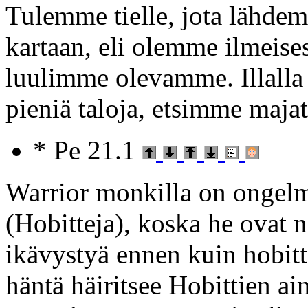
Tulemme tielle, jota lähde
kartaan, eli olemme ilmeises
luulimme olevamme. Illalla
pieniä taloja, etsimme ma
* Pe 21.1
Warrior monkilla on ongelm
(Hobitteja), koska he ovat ni
ikävystyä ennen kuin hobitt
häntä häiritsee Hobittien ai