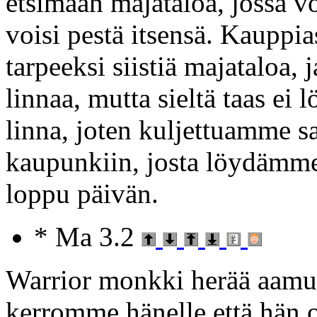
etsimään majataloa, jossa v
voisi pestä itsensä. Kaupp
tarpeeksi siistiä majataloa
linnaa, mutta sieltä taas ei
linna, joten kuljettuamme 
kaupunkiin, josta löydäm
loppu päivän.
* Ma 3.2
Warrior monkki herää aamull
kerromme hänelle että hän o