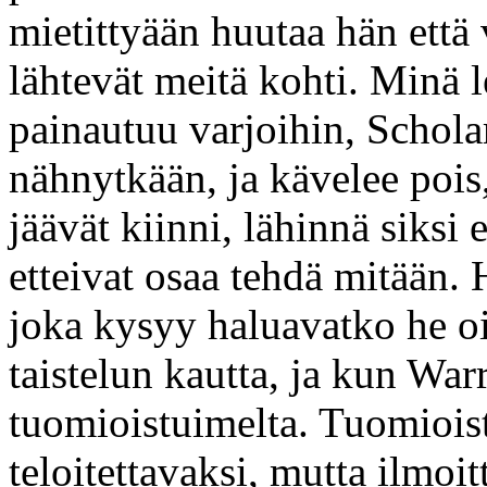
mietittyään huutaa hän että v
lähtevät meitä kohti. Minä 
painautuu varjoihin, Scholar
nähnytkään, ja kävelee poi
jäävät kiinni, lähinnä siksi 
etteivat osaa tehdä mitään.
joka kysyy haluavatko he oi
taistelun kautta, ja kun War
tuomioistuimelta. Tuomioist
teloitettavaksi, mutta ilmoi