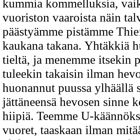
kummia kommelluksia, vaikk
vuoriston vaaroista näin talv
päästyämme pistämme Thiefi
kaukana takana. Yhtäkkiä 
tieltä, ja menemme itsekin p
tuleekin takaisin ilman hevos
huonannut puussa ylhäällä 
jättäneensä hevosen sinne 
hiipiä. Teemme U-käännökse
vuoret, taaskaan ilman mitä