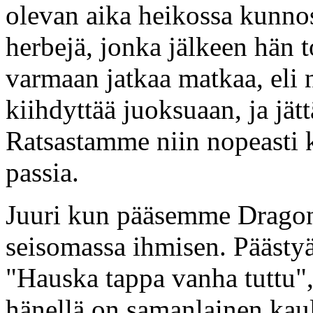
olevan aika heikossa kunnoss
herbejä, jonka jälkeen hän to
varmaan jatkaa matkaa, eli 
kiihdyttää juoksuaan, ja jät
Ratsastamme niin nopeasti
passia.
Juuri kun pääsemme Dragons
seisomassa ihmisen. Pääst
"Hauska tappa vanha tuttu"
hänellä on samanlainen kaul