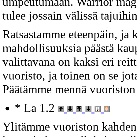
umpeutumaan. Warrior mage
tulee jossain välissä tajuihin
Ratsastamme eteenpäin, ja k
mahdollisuuksia päästä ka
valittavana on kaksi eri reitt
vuoristo, ja toinen on se jot
Päätämme mennä vuoriston 
* La 1.2
Ylitämme vuoriston kahden 