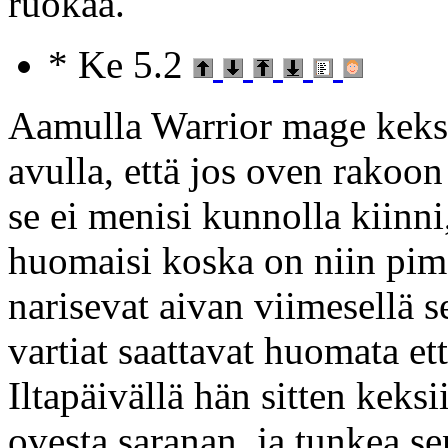
ruokaa.
* Ke 5.2
Aamulla Warrior mage keksii
avulla, että jos oven rakoon 
se ei menisi kunnolla kiinni
huomaisi koska on niin pime
narisevat aivan viimesellä se
vartiat saattavat huomata et
Iltapäivällä hän sitten keksi
ovesta saranan, ja tunkea sen