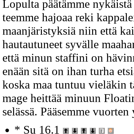
Lopulta päätämme nykäistä r
teemme hajoaa reki kappalei
maanjäristyksiä niin että ka
hautautuneet syvälle maaha
että minun staffini on hävin
enään sitä on ihan turha ets
koska maa tuntuu vieläkin t
mage heittää minuun Floati
selässä. Pääsemme vuorten y
* Su 16.1