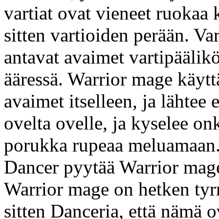
vartiat ovat vieneet ruokaa k
sitten vartioiden perään. Va
antavat avaimet vartipääli
ääressä. Warrior mage käyttää
avaimet itselleen, ja lähte
ovelta ovelle, ja kyselee onk
porukka rupeaa meluamaan. 
Dancer pyytää Warrior magelt
Warrior mage on hetken tyr
sitten Danceria, että nämä ov