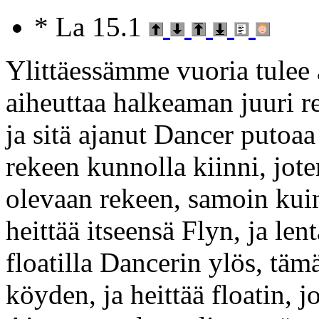
* La 15.1
Ylittäessämme vuoria tulee 
aiheuttaa halkeaman juuri r
ja sitä ajanut Dancer putoa
rekeen kunnolla kiinni, jot
olevaan rekeen, samoin kuin
heittää itseensä Flyn, ja len
floatilla Dancerin ylös, tä
köyden, ja heittää floatin, 