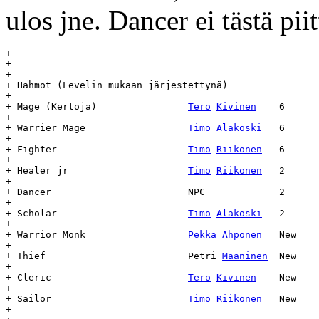
ulos jne. Dancer ei tästä piit
+

+

+

+ Hahmot (Levelin mukaan järjestettynä)

+

+ Mage (Kertoja)		
Tero
Kivinen
	6	6

+

+ Warrier Mage			
Timo
Alakoski
	6	6

+

+ Fighter			
Timo
Riikonen
	6	Dead

+

+ Healer jr			
Timo
Riikonen
	2	Dead

+

+ Dancer			NPC		2	2

+

+ Scholar			
Timo
Alakoski
	2	2

+

+ Warrior Monk			
Pekka
Ahponen
	New	2

+

+ Thief				Petri 
Maaninen
	New	2

+

+ Cleric			
Tero
Kivinen
	New	2

+

+ Sailor			
Timo
Riikonen
	New	2

+
