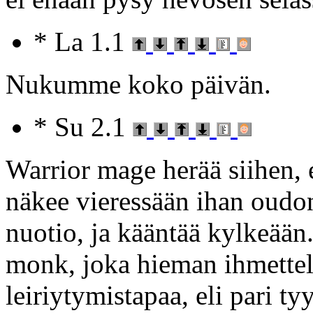
* La 1.1
Nukumme koko päivän.
* Su 2.1
Warrior mage herää siihen, 
näkee vieressään ihan oudon
nuotio, ja kääntää kylkeään
monk, joka hieman ihmette
leiriytymistapaa, eli pari 