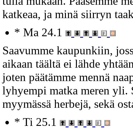
tulla mukaan. Pääsemme mets
katkeaa, ja minä siirryn taa
* Ma 24.1
Saavumme kaupunkiin, joss
aikaan täältä ei lähde yhtä
joten päätämme mennä naapu
lyhyempi matka meren yli. 
myymässä herbejä, sekä ost
* Ti 25.1