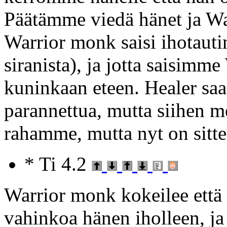
Päätämme viedä hänet ja War
Warrior monk saisi ihotautin
siranista), ja jotta saisimme
kuninkaan eteen. Healer sa
parannettua, mutta siihen m
rahamme, mutta nyt on sitt
* Ti 4.2
Warrior monk kokeilee että 
vahinkoa hänen iholleen, ja 