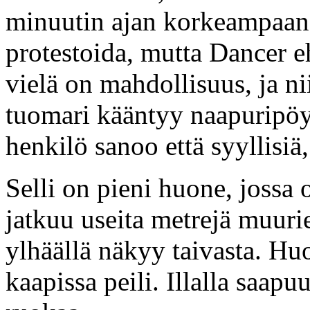
minuutin ajan korkeampaan 
protestoida, mutta Dancer e
vielä on mahdollisuus, ja n
tuomari kääntyy naapuripöy
henkilö sanoo että syyllisiä,
Selli on pieni huone, jossa 
jatkuu useita metrejä muurie
ylhäällä näkyy taivasta. Hu
kaapissa peili. Illalla saap