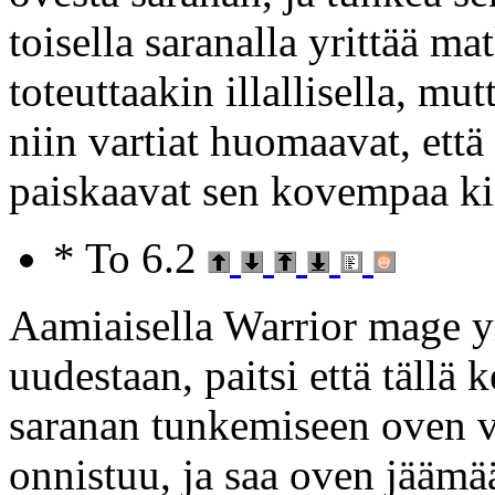
toisella saranalla yrittää m
toteuttaakin illallisella, mut
niin vartiat huomaavat, että
paiskaavat sen kovempaa kii
* To 6.2
Aamiaisella Warrior mage yr
uudestaan, paitsi että tällä 
saranan tunkemiseen oven väl
onnistuu, ja saa oven jääm