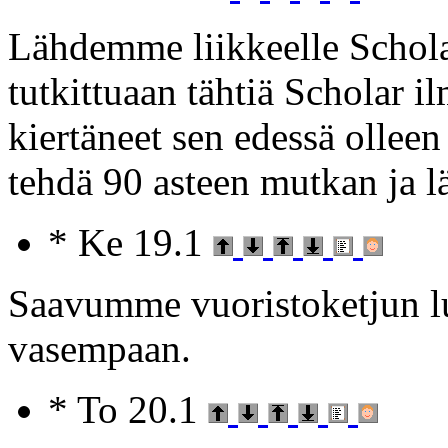
Lähdemme liikkeelle Schola
tutkittuaan tähtiä Scholar i
kiertäneet sen edessä ollee
tehdä 90 asteen mutkan ja l
* Ke 19.1
Saavumme vuoristoketjun l
vasempaan.
* To 20.1