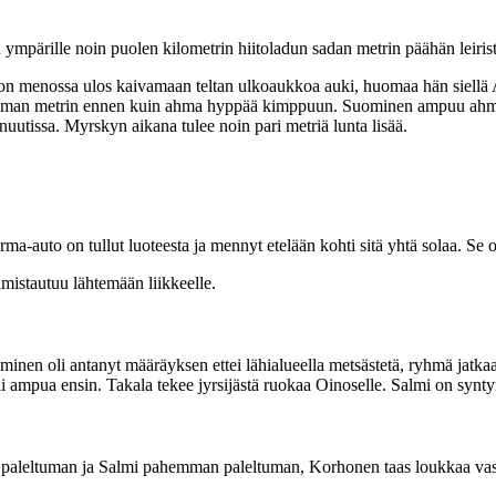
ympärille noin puolen kilometrin hiitoladun sadan metrin päähän leiristä. 
n menossa ulos kaivamaan teltan ulkoaukkoa auki, huomaa hän siellä Ah
taman metrin ennen kuin ahma hyppää kimppuun. Suominen ampuu ahmaa 
uutissa. Myrskyn aikana tulee noin pari metriä lunta lisää.
-auto on tullut luoteesta ja mennyt etelään kohti sitä yhtä solaa. Se on
lmistautuu lähtemään liikkeelle.
minen oli antanyt määräyksen ettei lähialueella metsästetä, ryhmä jatkaa
i ampua ensin. Takala tekee jyrsijästä ruokaa Oinoselle. Salmi on synty
 paleltuman ja Salmi pahemman paleltuman, Korhonen taas loukkaa vase