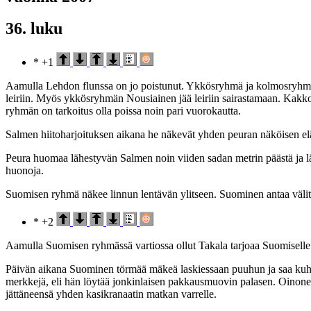
36. luku
* +1
Aamulla Lehdon flunssa on jo poistunut. Ykkösryhmä ja kolmosryhmän 
leiriin. Myös ykkösryhmän Nousiainen jää leiriin sairastamaan. Kakko
ryhmän on tarkoitus olla poissa noin pari vuorokautta.
Salmen hiitoharjoituksen aikana he näkevät yhden peuran näköisen eläi
Peura huomaa lähestyvän Salmen noin viiden sadan metrin päästä ja lä
huonoja.
Suomisen ryhmä näkee linnun lentävän ylitseen. Suominen antaa välit
* +2
Aamulla Suomisen ryhmässä vartiossa ollut Takala tarjoaa Suomiselle 
Päivän aikana Suominen törmää mäkeä laskiessaan puuhun ja saa kuh
merkkejä, eli hän löytää jonkinlaisen pakkausmuovin palasen. Oinonen
jättäneensä yhden kasikranaatin matkan varrelle.