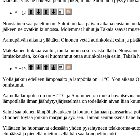
Matkalla ylös he näkevät peuran jälket, mutta Suominen pysyy tiukkana j
* +14
Nousiainen saa paleltuman. Salmi hukkaa päivän aikana ensiapulaukkuns
jälkeen ne ovatkin kunnossa. Molemmat luihut ja Takala saavat must
Aamupäivän aikana yllättäen Oinonen vetää aurinkolasit esiin ja pistä
Mäkeläinen hukkaa vantut, mutta huomaa sen vasta illalla. Nousiainen
lumisokeuden, koska ei huomannut ottaa aurinkolaseja esiin. Takala h
* +15
Yöllä jatkuu edelleen lämpöaalto ja lämpötila on +1°C. Yön aikana Oino
onnistunut.
Aamulla lämpötila on on +21°C ja Suominen on muka havaitsevinaan yhd
lämpötilalla ilman jäähdytysjärjestelmää on todellakin aivan liian kuu
Salmi saa pienen lämpöhalvauksen ja joutuu ottamaan panssarinsa poi
Oinonen löytää jonkun marjan ja syö sen. Tämän seurauksena hänellä 
Yllättäen he huomaavat edessään yhden pysähtyneen telakuorma-auton. 
etupäässä ja pienellä miettimisellä hän saa konepellin auki.