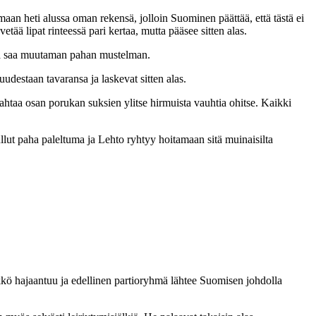
an heti alussa oman rekensä, jolloin Suominen päättää, että tästä ei
ää lipat rinteessä pari kertaa, mutta pääsee sitten alas.
n ja saa muutaman pahan mustelman.
destaan tavaransa ja laskevat sitten alas.
ahtaa osan porukan suksien ylitse hirmuista vauhtia ohitse. Kaikki
llut paha paleltuma ja Lehto ryhtyy hoitamaan sitä muinaisilta
ikkö hajaantuu ja edellinen partioryhmä lähtee Suomisen johdolla