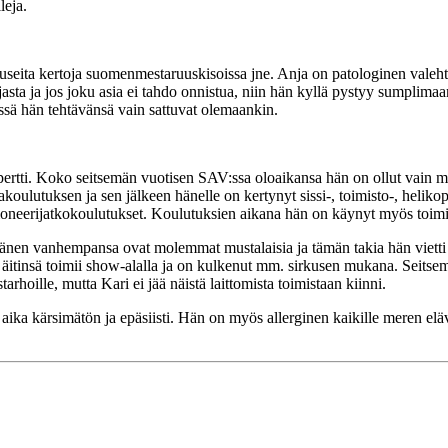
leja.
 useita kertoja suomenmestaruuskisoissa jne. Anja on patologinen vale
a ja jos joku asia ei tahdo onnistua, niin hän kyllä pystyy sumplimaan
ssä hän tehtävänsä vain sattuvat olemaankin.
ertti. Koko seitsemän vuotisen SAV:ssa oloaikansa hän on ollut vain 
oulutuksen ja sen jälkeen hänelle on kertynyt sissi-, toimisto-, helikopte
 pioneerijatkokoulutukset. Koulutuksien aikana hän on käynyt myös to
nen vanhempansa ovat molemmat mustalaisia ja tämän takia hän vietti n
n äitinsä toimii show-alalla ja on kulkenut mm. sirkusen mukana. Seitsem
hoille, mutta Kari ei jää näistä laittomista toimistaan kiinni.
 aika kärsimätön ja epäsiisti. Hän on myös allerginen kaikille meren elävi