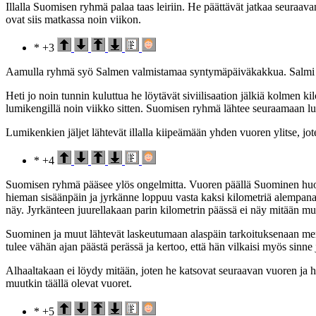
Illalla Suomisen ryhmä palaa taas leiriin. He päättävät jatkaa seuraava
ovat siis matkassa noin viikon.
* +3
Aamulla ryhmä syö Salmen valmistamaa syntymäpäiväkakkua. Salmi tä
Heti jo noin tunnin kuluttua he löytävät siviilisaation jälkiä kolmen 
lumikengillä noin viikko sitten. Suomisen ryhmä lähtee seuraamaan lum
Lumikenkien jäljet lähtevät illalla kiipeämään yhden vuoren ylitse, jo
* +4
Suomisen ryhmä pääsee ylös ongelmitta. Vuoren päällä Suominen huoma
hieman sisäänpäin ja jyrkänne loppuu vasta kaksi kilometriä alempana.
näy. Jyrkänteen juurellakaan parin kilometrin päässä ei näy mitään muit
Suominen ja muut lähtevät laskeutumaan alaspäin tarkoituksenaan men
tulee vähän ajan päästä perässä ja kertoo, että hän vilkaisi myös sinne
Alhaaltakaan ei löydy mitään, joten he katsovat seuraavan vuoren ja hi
muutkin täällä olevat vuoret.
* +5