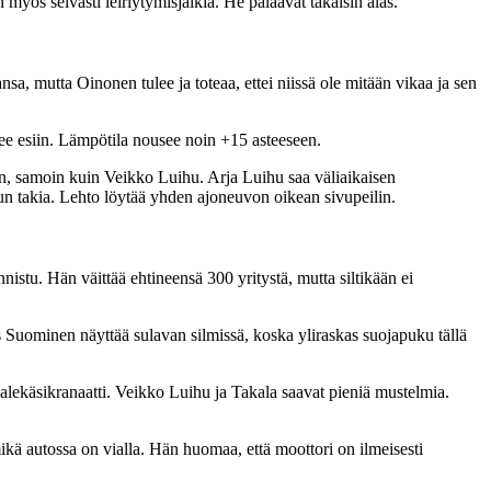
myös selvästi leiriytymisjälkiä. He palaavat takaisin alas.
, mutta Oinonen tulee ja toteaa, ettei niissä ole mitään vikaa ja sen
lee esiin. Lämpötila nousee noin +15 asteeseen.
an, samoin kuin Veikko Luihu. Arja Luihu saa väliaikaisen
un takia. Lehto löytää yhden ajoneuvon oikean sivupeilin.
istu. Hän väittää ehtineensä 300 yritystä, mutta siltikään ei
 Suominen näyttää sulavan silmissä, koska yliraskas suojapuku tällä
ekäsikranaatti. Veikko Luihu ja Takala saavat pieniä mustelmia.
kä autossa on vialla. Hän huomaa, että moottori on ilmeisesti