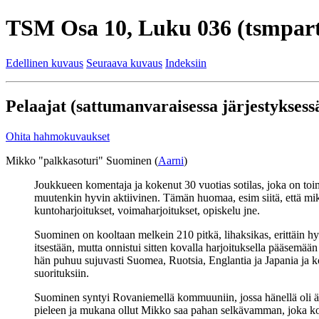
TSM Osa 10, Luku 036 (tsmpart
Edellinen kuvaus
Seuraava kuvaus
Indeksiin
Pelaajat (sattumanvaraisessa järjestyksessä
Ohita hahmokuvaukset
Mikko "palkkasoturi" Suominen (
Aarni
)
Joukkueen komentaja ja kokenut 30 vuotias sotilas, joka on to
muutenkin hyvin aktiivinen. Tämän huomaa, esim siitä, että mikä
kuntoharjoitukset, voimaharjoitukset, opiskelu jne.
Suominen on kooltaan melkein 210 pitkä, lihaksikas, erittäin h
itsestään, mutta onnistui sitten kovalla harjoituksella pääsemään
hän puhuu sujuvasti Suomea, Ruotsia, Englantia ja Japania ja k
suorituksiin.
Suominen syntyi Rovaniemellä kommuuniin, jossa hänellä oli äit
pieleen ja mukana ollut Mikko saa pahan selkävamman, joka korja