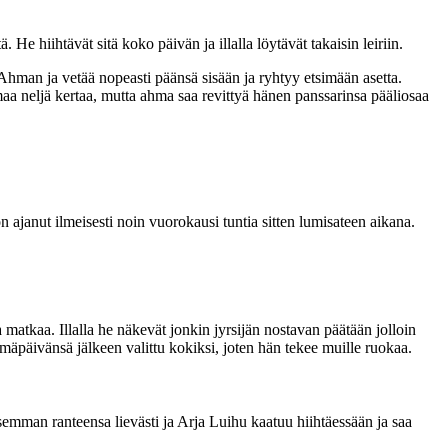
He hiihtävät sitä koko päivän ja illalla löytävät takaisin leiriin.
man ja vetää nopeasti päänsä sisään ja ryhtyy etsimään asetta.
neljä kertaa, mutta ahma saa revittyä hänen panssarinsa pääliosaa
 ajanut ilmeisesti noin vuorokausi tuntia sitten lumisateen aikana.
 matkaa. Illalla he näkevät jonkin jyrsijän nostavan päätään jolloin
mäpäivänsä jälkeen valittu kokiksi, joten hän tekee muille ruokaa.
mman ranteensa lievästi ja Arja Luihu kaatuu hiihtäessään ja saa