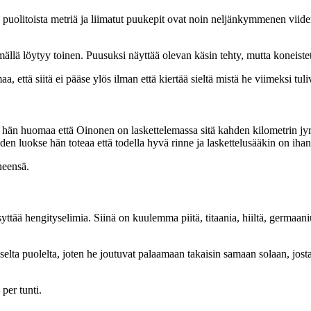
olitoista metriä ja liimatut puukepit ovat noin neljänkymmenen viiden
lä löytyy toinen. Puusuksi näyttää olevan käsin tehty, mutta koneistet
ttä siitä ei pääse ylös ilman että kiertää sieltä mistä he viimeksi tuliv
n huomaa että Oinonen on laskettelemassa sitä kahden kilometrin jyrkä
en luokse hän toteaa että todella hyvä rinne ja laskettelusääkin on ihan
neensä.
ää hengityselimia. Siinä on kuulemma piitä, titaania, hiiltä, germaanium
iselta puolelta, joten he joutuvat palaamaan takaisin samaan solaan, jost
 per tunti.