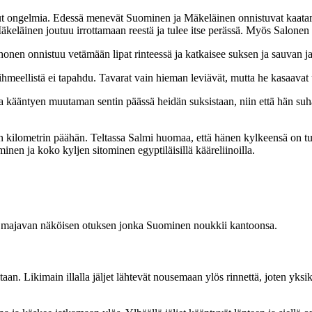
lut ongelmia. Edessä menevät Suominen ja Mäkeläinen onnistuvat kaatama
eläinen joutuu irrottamaan reestä ja tulee itse perässä. Myös Salonen vet
Korhonen onnistuu vetämään lipat rinteessä ja katkaisee suksen ja sauva
meellistä ei tapahdu. Tavarat vain hieman leviävät, mutta he kasaavat uu
ta kääntyen muutaman sentin päässä heidän suksistaan, niin että hän suh
n kilometrin päähän. Teltassa Salmi huomaa, että hänen kylkeensä on tu
inen ja koko kyljen sitominen egyptiläisillä kääreliinoilla.
en majavan näköisen otuksen jonka Suominen noukkii kantoonsa.
an. Likimain illalla jäljet lähtevät nousemaan ylös rinnettä, joten yks