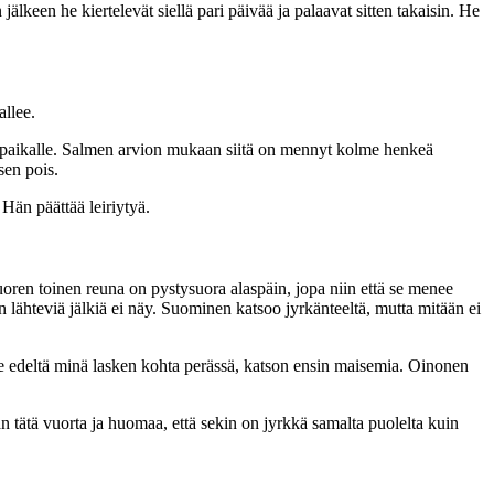
lkeen he kiertelevät siellä pari päivää ja palaavat sitten takaisin. He
llee.
uut paikalle. Salmen arvion mukaan siitä on mennyt kolme henkeä
sen pois.
Hän päättää leiriytyä.
en toinen reuna on pystysuora alaspäin, jopa niin että se menee
 lähteviä jälkiä ei näy. Suominen katsoo jyrkänteeltä, mutta mitään ei
e edeltä minä lasken kohta perässä, katson ensin maisemia. Oinonen
n tätä vuorta ja huomaa, että sekin on jyrkkä samalta puolelta kuin