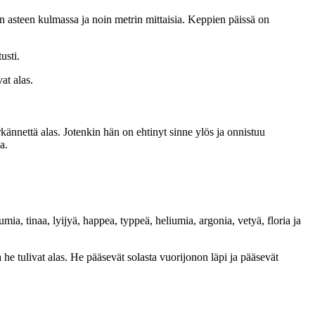
 asteen kulmassa ja noin metrin mittaisia. Keppien päissä on
usti.
at alas.
nnettä alas. Jotenkin hän on ehtinyt sinne ylös ja onnistuu
a.
ia, tinaa, lyijyä, happea, typpeä, heliumia, argonia, vetyä, floria ja
a he tulivat alas. He pääsevät solasta vuorijonon läpi ja pääsevät