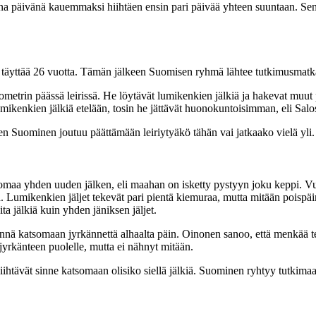
na päivänä kauemmaksi hiihtäen ensin pari päivää yhteen suuntaan. Sen jä
yttää 26 vuotta. Tämän jälkeen Suomisen ryhmä lähtee tutkimusmatka
kilometrin päässä leirissä. He löytävät lumikenkien jälkiä ja hakevat m
ikenkien jälkiä etelään, tosin he jättävät huonokuntoisimman, eli Salo
ten Suominen joutuu päättämään leiriytyäkö tähän vai jatkaako vielä yli. 
a yhden uuden jälken, eli maahan on isketty pystyyn joku keppi. Vuor
 Lumikenkien jäljet tekevät pari pientä kiemuraa, mutta mitään poispäin
a jälkiä kuin yhden jäniksen jäljet.
nä katsomaan jyrkännettä alhaalta päin. Oinonen sanoo, että menkää t
 jyrkänteen puolelle, mutta ei nähnyt mitään.
ihtävät sinne katsomaan olisiko siellä jälkiä. Suominen ryhtyy tutkimaa