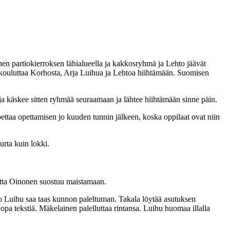
n partiokierroksen lähialueella ja kakkosryhmä ja Lehto jäävät
i kouluttaa Korhosta, Arja Luihua ja Lehtoa hiihtämään. Suomisen
ja käskee sitten ryhmää seuraamaan ja lähtee hiihtämään sinne päin.
ttaa opettamisen jo kuuden tunnin jälkeen, koska oppilaat ovat niin
rta kuin lokki.
mutta Oinonen suostuu maistamaan.
Luihu saa taas kunnon paleltuman. Takala löytää asutuksen
a tekstiä. Mäkelainen palelluttaa rintansa. Luihu huomaa illalla