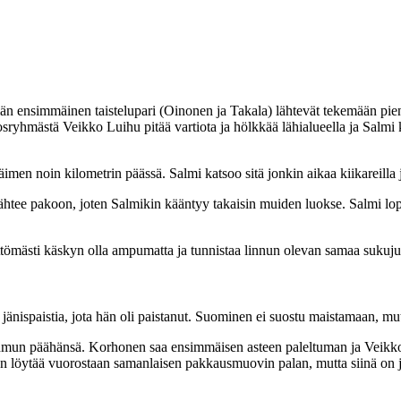
ensimmäinen taistelupari (Oinonen ja Takala) lähtevät tekemään piene
sryhmästä Veikko Luihu pitää vartiota ja hölkkää lähialueella ja Salm
men noin kilometrin päässä. Salmi katsoo sitä jonkin aikaa kiikareilla 
htee pakoon, joten Salmikin kääntyy takaisin muiden luokse. Salmi lope
tömästi käskyn olla ampumatta ja tunnistaa linnun olevan samaa sukujuu
jänispaistia, jota hän oli paistanut. Suominen ei suostu maistamaan, 
mun päähänsä. Korhonen saa ensimmäisen asteen paleltuman ja Veikko 
 löytää vuorostaan samanlaisen pakkausmuovin palan, mutta siinä on jop