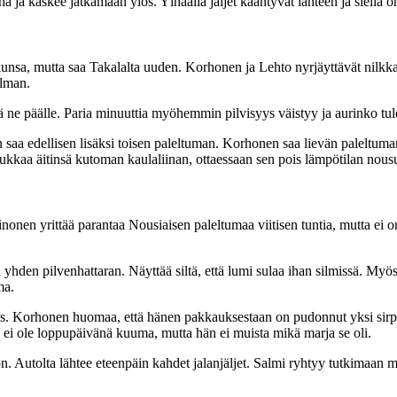
a käskee jatkamaan ylös. Ylhäällä jäljet kääntyvät länteen ja siellä on 
a, mutta saa Takalalta uuden. Korhonen ja Lehto nyrjäyttävät nilkkansa
elman.
ä ne päälle. Paria minuuttia myöhemmin pilvisyys väistyy ja aurinko tu
 saa edellisen lisäksi toisen paleltuman. Korhonen saa lievän paleltum
ukkaa äitinsä kutoman kaulaliinan, ottaessaan sen pois lämpötilan nous
nen yrittää parantaa Nousiaisen paleltumaa viitisen tuntia, mutta ei onn
en pilvenhattaran. Näyttää siltä, että lumi sulaa ihan silmissä. Myös
ma.
s. Korhonen huomaa, että hänen pakkauksestaan on pudonnut yksi sirpal
ei ole loppupäivänä kuuma, mutta hän ei muista mikä marja se oli.
Autolta lähtee eteenpäin kahdet jalanjäljet. Salmi ryhtyy tutkimaan mi