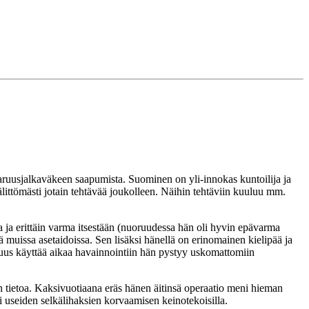
ruusjalkaväkeen saapumista. Suominen on yli-innokas kuntoilija ja
littömästi jotain tehtävää joukolleen. Näihin tehtäviin kuuluu mm.
 ja erittäin varma itsestään (nuoruudessa hän oli hyvin epävarma
ä muissa asetaidoissa. Sen lisäksi hänellä on erinomainen kielipää ja
suus käyttää aikaa havainnointiin hän pystyy uskomattomiin
 tietoa. Kaksivuotiaana eräs hänen äitinsä operaatio meni hieman
i useiden selkälihaksien korvaamisen keinotekoisilla.