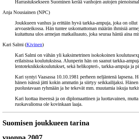
Harrastuksekseen Suominen kerää vanhojen autojen pienoismal
Anja Nousiainen (NPC)
Joukkueen vanhus ja erittäin hyvä tarkka-ampuja, joka on ollut
arvoasteikossa. Hän tuntee uskomattoman määrän ihmisiä armejast
kuitattuna ulos armejan matkailuauto, joka seuraa häntä aina mi
Kari Salmi (
Kivinen
)
Kari Salmi on vähän yli kaksimetrinen isokokoinen koulutusexp
erilaisissa koulutuksissa. Alunperin hän on saanut tarkka-ampujak
lentoteknikkokoulutukset, sekä helikopteri-, tarkka-ampuja ja
Kari syntyi Vaasassa 10.10.1981 perheen neljäntenä lapsena. Hä
hänen isänsä jätti kokin ammatin ja siirtyy seikkailijaksi. Häne
puolustavaan ryhmään ja he tekevät mm. muutamia iskuja turkistar
Kari luottaa itseensä ja on diplomaattinen ja luottavainen, mutta
ruokavalionsa ole kovinkaan laaja.
Suomisen joukkueen tarina
vuonna 2007