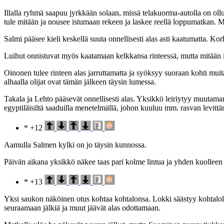
Illalla ryhmä saapuu jyrkkään solaan, missä telakuorma-autolla on ol
tule mitään ja nousee istumaan rekeen ja laskee reellä loppumatkan. Mäk
Salmi pääsee kieli keskellä suuta onnellisesti alas asti kaatumatta. 
Luihut onnistuvat myös kaatamaan kelkkansa rinteessä, mutta mitään ih
Oinonen tulee rinteen alas jarruttamatta ja syöksyy suoraan kohti mui
alhaalla olijat ovat tämän jälkeen täysin lumessa.
Takala ja Lehto pääsevät onnellisesti alas. Yksikkö leiriytyy muutama
egyptiläisiltä saaduilla menetelmällä, johon kuuluu mm. rasvan levittäm
* +12
Aamulla Salmen kylki on jo täysin kunnossa.
Päivän aikana yksikkö näkee taas pari kolme lintua ja yhden kuolle
* +13
Yksi saukon näköinen otus kohtaa kohtalonsa. Lokki säästyy kohtalolta
seuraamaan jälkiä ja muut jäävät alas odottamaan.