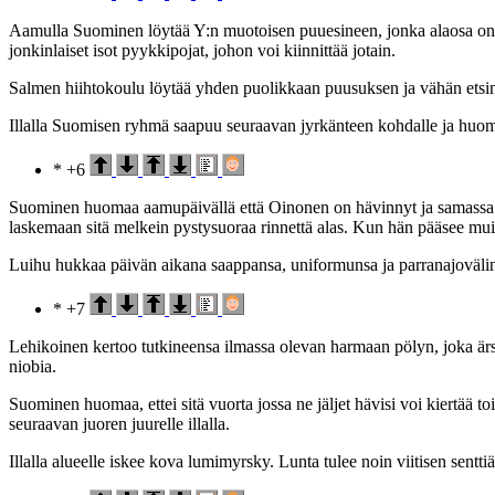
Aamulla Suominen löytää Y:n muotoisen puuesineen, jonka alaosa on pu
jonkinlaiset isot pyykkipojat, johon voi kiinnittää jotain.
Salmen hiihtokoulu löytää yhden puolikkaan puusuksen ja vähän etsimäl
Illalla Suomisen ryhmä saapuu seuraavan jyrkänteen kohdalle ja huomaa, e
* +6
Suominen huomaa aamupäivällä että Oinonen on hävinnyt ja samassa hä
laskemaan sitä melkein pystysuoraa rinnettä alas. Kun hän pääsee muid
Luihu hukkaa päivän aikana saappansa, uniformunsa ja parranajoväli
* +7
Lehikoinen kertoo tutkineensa ilmassa olevan harmaan pölyn, joka ärsytt
niobia.
Suominen huomaa, ettei sitä vuorta jossa ne jäljet hävisi voi kiertää to
seuraavan juoren juurelle illalla.
Illalla alueelle iskee kova lumimyrsky. Lunta tulee noin viitisen senttiä