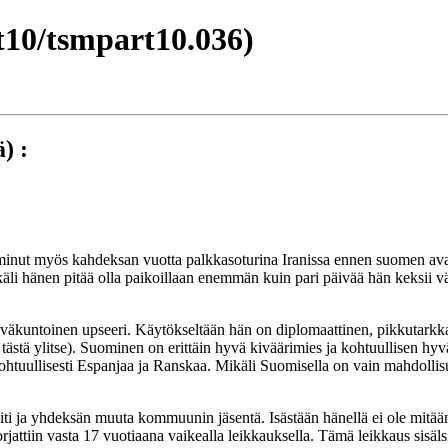
10/tsmpart10.036)
) :
iminut myös kahdeksan vuotta palkkasoturina Iranissa ennen suomen ava
li hänen pitää olla paikoillaan enemmän kuin pari päivää hän keksii vä
yväkuntoinen upseeri. Käytökseltään hän on diplomaattinen, pikkutarkka
 tästä ylitse). Suominen on erittäin hyvä kiväärimies ja kohtuullisen hyv
ohtuullisesti Espanjaa ja Ranskaa. Mikäli Suomisella on vain mahdolli
i ja yhdeksän muuta kommuunin jäsentä. Isästään hänellä ei ole mitään
ttiin vasta 17 vuotiaana vaikealla leikkauksella. Tämä leikkaus sisäls