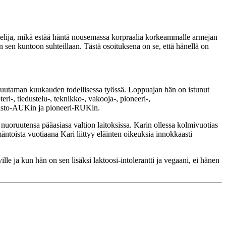
htelija, mikä estää häntä nousemassa korpraalia korkeammalle armejan
 sen kuntoon suhteillaan. Tästä osoituksena on se, että hänellä on
muutaman kuukauden todellisessa työssä. Loppuajan hän on istunut
ri-, tiedustelu-, teknikko-, vakooja-, pioneeri-,
imisto-AUKin ja pioneeri-RUKin.
uoruutensa pääasiasa valtion laitoksissa. Karin ollessa kolmivuotias
äntoista vuotiaana Kari liittyy eläinten oikeuksia innokkaasti
lle ja kun hän on sen lisäksi laktoosi-intolerantti ja vegaani, ei hänen