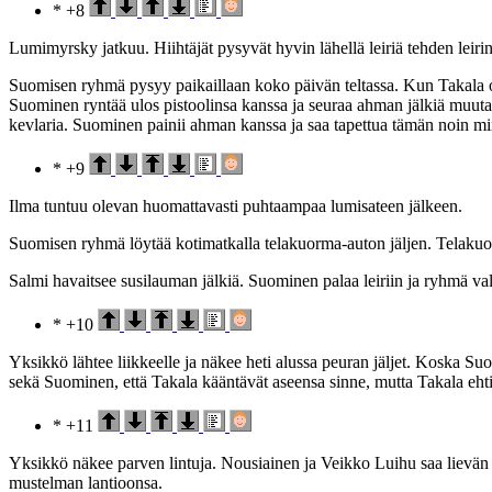
* +8
Lumimyrsky jatkuu. Hiihtäjät pysyvät hyvin lähellä leiriä tehden leirin 
Suomisen ryhmä pysyy paikaillaan koko päivän teltassa. Kun Takala o
Suominen ryntää ulos pistoolinsa kanssa ja seuraa ahman jälkiä muu
kevlaria. Suominen painii ahman kanssa ja saa tapettua tämän noin min
* +9
Ilma tuntuu olevan huomattavasti puhtaampaa lumisateen jälkeen.
Suomisen ryhmä löytää kotimatkalla telakuorma-auton jäljen. Telakuorma
Salmi havaitsee susilauman jälkiä. Suominen palaa leiriin ja ryhmä va
* +10
Yksikkö lähtee liikkeelle ja näkee heti alussa peuran jäljet. Koska Suo
sekä Suominen, että Takala kääntävät aseensa sinne, mutta Takala ehti
* +11
Yksikkö näkee parven lintuja. Nousiainen ja Veikko Luihu saa lievän
mustelman lantioonsa.