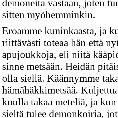
demoneita vastaan, joten tuo
sitten myöhemminkin.
Eroamme kuninkaasta, ja ku
riittävästi toteaa hän että n
apujoukkoja, eli niitä kääpi
sinne metsään. Heidän pitäis
olla siellä. Käännymme taka
hämähäkkimetsää. Kuljettu
kuulla takaa meteliä, ja ku
sieltä tulee demonkoiria, jo