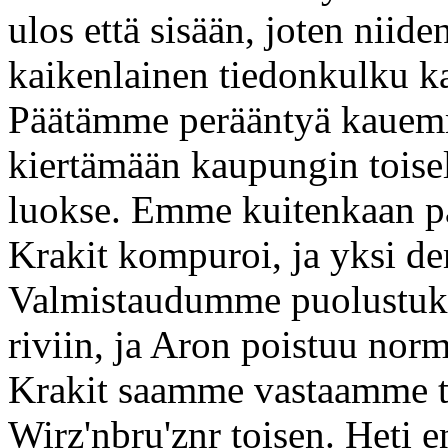
ulos että sisään, joten niide
kaikenlainen tiedonkulku ka
Päätämme perääntyä kauemm
kiertämään kaupungin toisel
luokse. Emme kuitenkaan p
Krakit kompuroi, ja yksi d
Valmistaudumme puolustuks
riviin, ja Aron poistuu norm
Krakit saamme vastaamme to
Wirz'nbru'znr toisen. Heti 