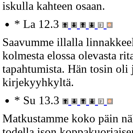
iskulla kahteen osaan.
* La 12.3
Saavumme illalla linnakkeel
kolmesta elossa olevasta rit
tapahtumista. Hän tosin oli 
kirjekyyhkyltä.
* Su 13.3
Matkustamme koko päin nä
todella ison koppakuoriaise