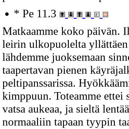
* Pe 11.3
Matkaamme koko päivän. Ill
leirin ulkopuolelta yllättäe
lähdemme juoksemaan sinn
taapertavan pienen käyräjal
peltipanssarissa. Hyökkääm
kimppuun. Toteamme ettei s
vatsa aukeaa, ja sieltä lentä
normaaliin tapaan tyypin taa