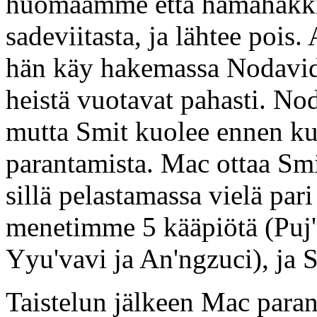
huomaamme että hämähäkki s
sadeviitasta, ja lähtee pois. 
hän käy hakemassa Nodavid
heistä vuotavat pahasti. No
mutta Smit kuolee ennen ku
parantamista. Mac ottaa Smi
sillä pelastamassa vielä par
menetimme 5 kääpiötä (Puj'
Yyu'vavi ja An'ngzuci), ja 
Taistelun jälkeen Mac parant