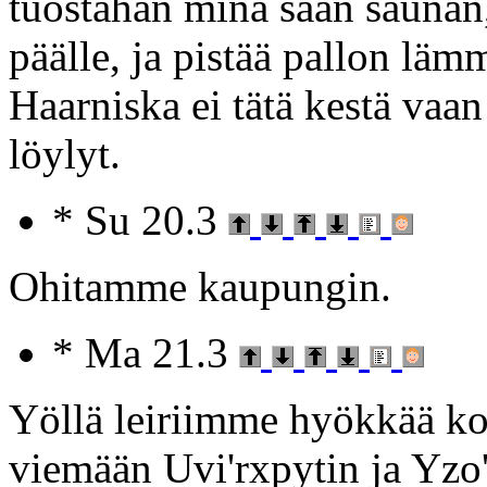
tuostahan minä saan saunan,
päälle, ja pistää pallon läm
Haarniska ei tätä kestä vaa
löylyt.
* Su 20.3
Ohitamme kaupungin.
* Ma 21.3
Yöllä leiriimme hyökkää ko
viemään Uvi'rxpytin ja Yzo