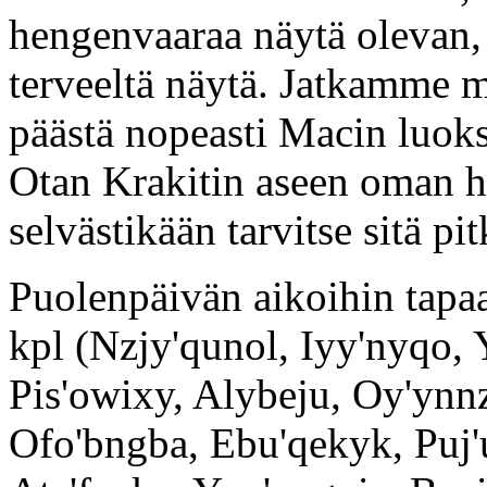
hengenvaaraa näytä olevan, 
terveeltä näytä. Jatkamme 
päästä nopeasti Macin luokse
Otan Krakitin aseen oman ha
selvästikään tarvitse sitä pi
Puolenpäivän aikoihin tap
kpl (Nzjy'qunol, Iyy'nyqo,
Pis'owixy, Alybeju, Oy'ynnz
Ofo'bngba, Ebu'qekyk, Puj'