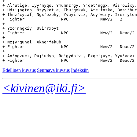
+

+ Al'utige, Iyy'nyqo, Ymumnz'gy, Y'qet'nggx, Pis'owixy,
+ Udi'jngteb, Nzyykot'e, Ebu'qekyk, Ate'fnzka, Bosi'huc
+ Ihnz'cyzaf, Ngx'ozohy, Yvayi'viz, Acy'winy, Irer'yton
+ Fighter		NPC		New/2	2	18.3	-	-

+

+ Yzo'nngxiy, Uvi'rxpyt

+ Fighter		NPC		New/2	Dead/2	18.3	21.3	3

+

+ Nzjy'qunol, Xkng'fekub

+ Fighter		NPC		New/2	Dead/2	18.3	22.3	4

+

+ An'ngzuci, Puj'udyp, Re'gydo'vi, Bxqe'juye, Yyu'vavi

Edellinen kuvaus
Seuraava kuvaus
Indeksiin
<kivinen@iki.fi>