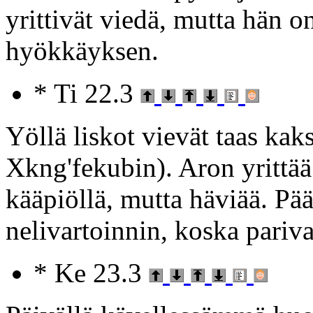
yrittivät viedä, mutta hän o
hyökkäyksen.
* Ti 22.3
Yöllä liskot vievät taas kak
Xkng'fekubin). Aron yrittä
kääpiöllä, mutta häviää. P
nelivartoinnin, koska pariva
* Ke 23.3