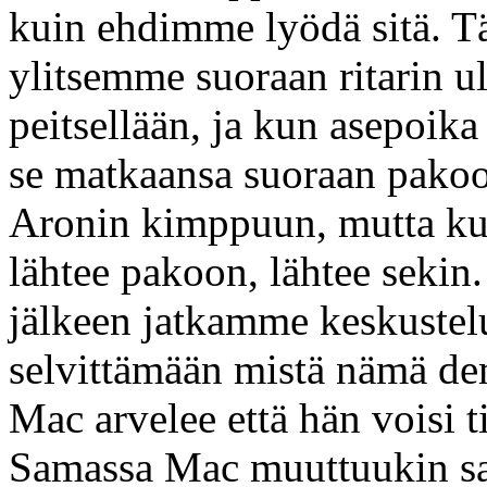
kuin ehdimme lyödä sitä. Tä
ylitsemme suoraan ritarin ul
peitsellään, ja kun asepoika
se matkaansa suoraan pako
Aronin kimppuun, mutta kun
lähtee pakoon, lähtee seki
jälkeen jatkamme keskustelu
selvittämään mistä nämä dem
Mac arvelee että hän voisi t
Samassa Mac muuttuukin sa