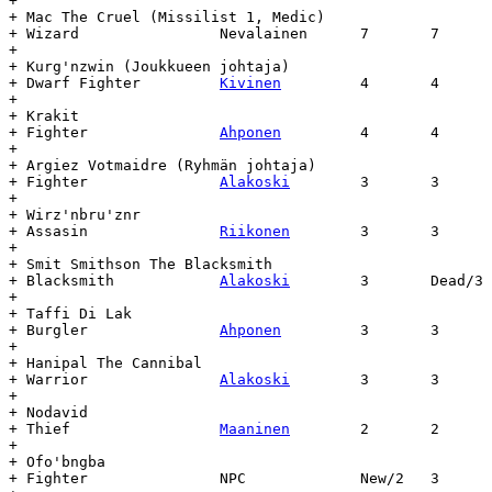
+

+ Mac The Cruel (Missilist 1, Medic)

+ Wizard		Nevalainen	7	7	15.7	-	-

+

+ Kurg'nzwin (Joukkueen johtaja)

+ Dwarf Fighter		
Kivinen
		4	4	29.2	-	-

+

+ Krakit

+ Fighter		
Ahponen
		4	4	7.3	-	-

+

+ Argiez Votmaidre (Ryhmän johtaja)

+ Fighter		
Alakoski
	3	3	7.3	-	-

+

+ Wirz'nbru'znr

+ Assasin		
Riikonen
	3	3	7.3	-	-

+

+ Smit Smithson The Blacksmith

+ Blacksmith		
Alakoski
	3	Dead/3	22.2	23.3	31

+

+ Taffi Di Lak

+ Burgler		
Ahponen
		3	3	22.2	-	-

+

+ Hanipal The Cannibal

+ Warrior		
Alakoski
	3	3	15.2	-	-

+

+ Nodavid

+ Thief			
Maaninen
	2	2	22.2	-	-

+

+ Ofo'bngba

+ Fighter		NPC		New/2	3	18.3	-	-
