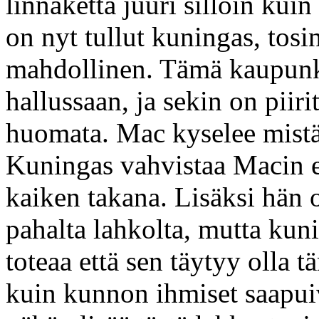
linnaketta juuri silloin kui
on nyt tullut kuningas, tosi
mahdollinen. Tämä kaupunki
hallussaan, ja sekin on piir
huomata. Mac kyselee mistä
Kuningas vahvistaa Macin ep
kaiken takana. Lisäksi hän
pahalta lahkolta, mutta kun
toteaa että sen täytyy olla t
kuin kunnon ihmiset saapuiv