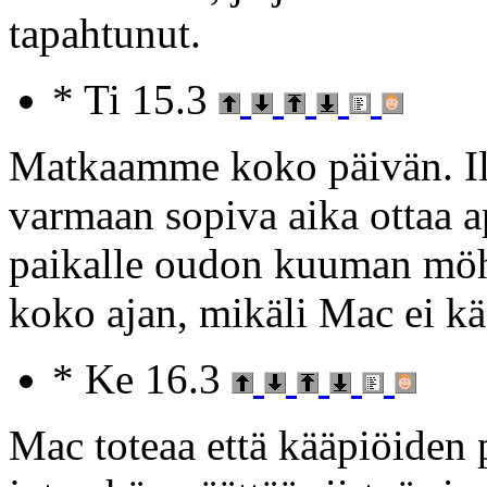
tapahtunut.
* Ti 15.3
Matkaamme koko päivän. Ill
varmaan sopiva aika ottaa ap
paikalle oudon kuuman möh
koko ajan, mikäli Mac ei käs
* Ke 16.3
Mac toteaa että kääpiöiden p