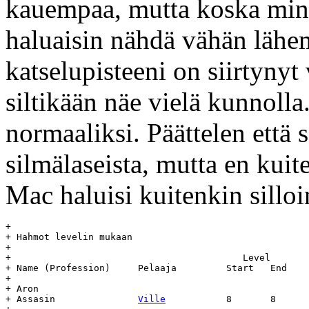
kauempaa, mutta koska minu
haluaisin nähdä vähän lähe
katselupisteeni on siirtyny
siltikään näe vielä kunnoll
normaaliksi. Päättelen että 
silmälaseista, mutta en kuit
Mac haluisi kuitenkin silloi
+

+ Hahmot levelin mukaan

+

+  					   Level	   Day		Age

+ Name (Profession)	Pelaaja		Start	End	Start	End	(days)

+

+ Aron

+ Assasin		
Ville
		8	8	16.6	-	-
