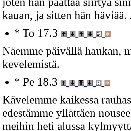
joten hän päättää siirtyä si
kauan, ja sitten hän häviää
* To 17.3
Näemme päivällä haukan, m
kevelemistä.
* Pe 18.3
Kävelemme kaikessa rauhas
edestämme yllättäen nousee 
meihin heti alussa kylmyyt