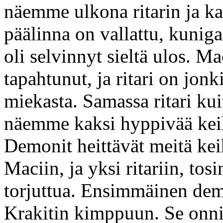
näemme ulkona ritarin ja k
päälinna on vallattu, kunigas
oli selvinnyt sieltä ulos. M
tapahtunut, ja ritari on jonk
miekasta. Samassa ritari ku
näemme kaksi hyppivää kei
Demonit heittävät meitä kei
Maciin, ja yksi ritariin, tos
torjuttua. Ensimmäinen dem
Krakitin kimppuun. Se onni