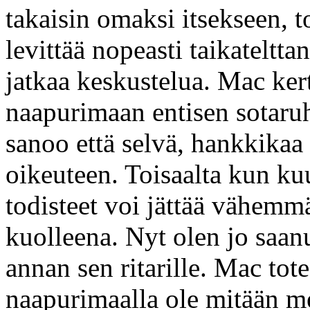
takaisin omaksi itsekseen, t
levittää nopeasti taikateltta
jatkaa keskustelua. Mac ker
naapurimaan entisen sotaruh
sanoo että selvä, hankkikaa 
oikeuteen. Toisaalta kun ku
todisteet voi jättää vähemm
kuolleena. Nyt olen jo saan
annan sen ritarille. Mac tote
naapurimaalla ole mitään me