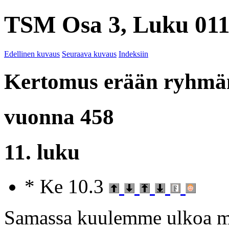
TSM Osa 3, Luku 011
Edellinen kuvaus
Seuraava kuvaus
Indeksiin
Kertomus erään ryhmän
vuonna 458
11. luku
* Ke 10.3
Samassa kuulemme ulkoa m