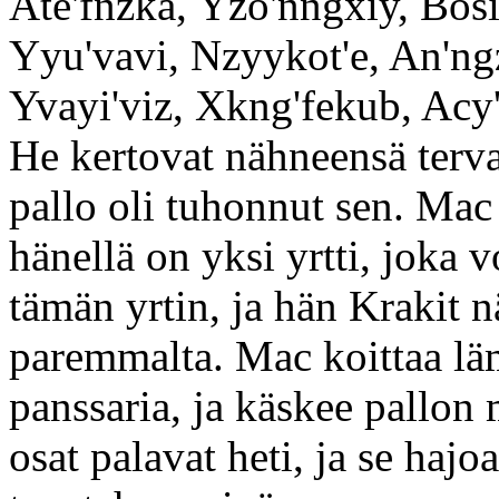
Ate'fnzka, Yzo'nngxiy, Bosi
Yyu'vavi, Nzyykot'e, An'ngz
Yvayi'viz, Xkng'fekub, Acy'
He kertovat nähneensä ter
pallo oli tuhonnut sen. Mac t
hänellä on yksi yrtti, joka v
tämän yrtin, ja hän Krakit 
paremmalta. Mac koittaa lä
panssaria, ja käskee pallon
osat palavat heti, ja se hajo