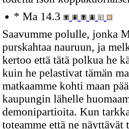
* Ma 14.3
Saavumme polulle, jonka M
purskahtaa nauruun, ja melk
kertoo että tätä polkua he k
kuin he pelastivat tämän m
matkaamme kohti maan pä
kaupungin lähelle huomaamme
demonipartioita. Kun tarkk
toteamme että ne näyttävät 