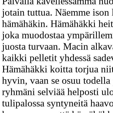
Päivällä kävellessämmä h
jotain tuttua. Näemme ison 
hämähäkin. Hämähäkki heittä
joka muodostaa ympärillem
juosta turvaan. Macin alkavat
kaikki pelletit yhdessä sad
Hämähäkki koitta torjua nii
hyvin, vaan se osuu todella
ryhmäni selviää helposti ul
tulipalossa syntyneitä haav