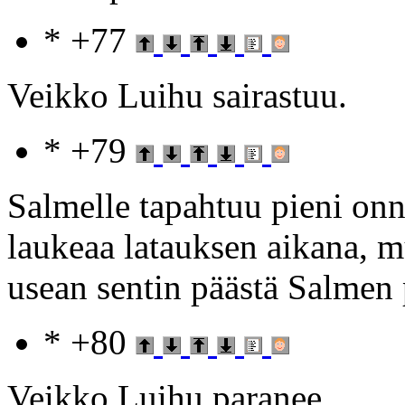
* +77
Veikko Luihu sairastuu.
* +79
Salmelle tapahtuu pieni onn
laukeaa latauksen aikana, 
usean sentin päästä Salmen 
* +80
Veikko Luihu paranee.