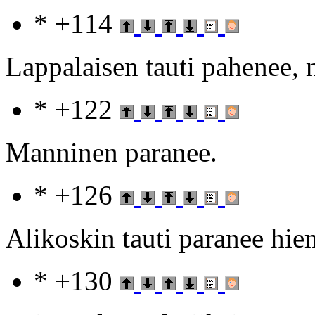
* +114
Lappalaisen tauti pahenee,
* +122
Manninen paranee.
* +126
Alikoskin tauti paranee hie
* +130