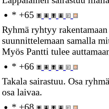
* +65
Ryhmä ryhtyy rakentamaan 
suunnittelemaan samalla mit
Myös Pantti tulee auttamaan
* +66
Takala sairastuu. Osa ryhmä
osa laivaa.
* +68