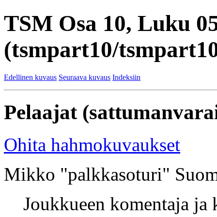
TSM Osa 10, Luku 0
(tsmpart10/tsmpart10
Edellinen kuvaus
Seuraava kuvaus
Indeksiin
Pelaajat (sattumanvarai
Ohita hahmokuvaukset
Mikko "palkkasoturi" Suom
Joukkueen komentaja ja k