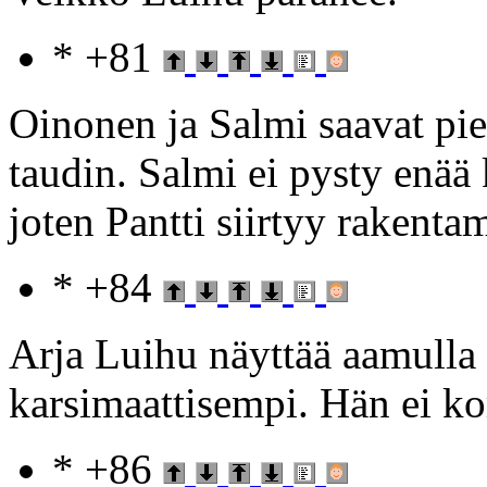
* +81
Oinonen ja Salmi saavat pie
taudin. Salmi ei pysty enää
joten Pantti siirtyy rakenta
* +84
Arja Luihu näyttää aamull
karsimaattisempi. Hän ei 
* +86