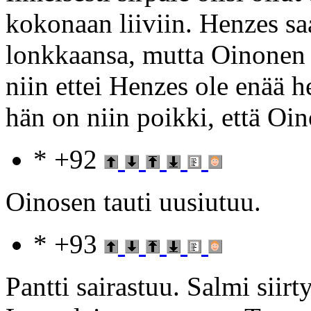
kokonaan liiviin. Henzes s
lonkkaansa, mutta Oinonen s
niin ettei Henzes ole enää 
hän on niin poikki, että Oi
* +92
Oinosen tauti uusiutuu.
* +93
Pantti sairastuu. Salmi siir