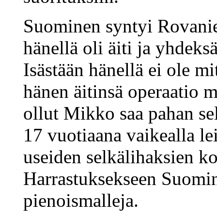
Suominen syntyi Rovani
hänellä oli äiti ja yhde
Isästään hänellä ei ole m
hänen äitinsä operaatio 
ollut Mikko saa pahan se
17 vuotiaana vaikealla le
useiden selkälihaksien ko
Harrastuksekseen Suomin
pienoismalleja.