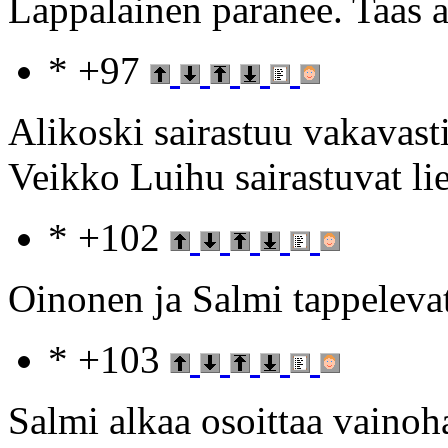
Lappalainen paranee. Taas al
* +97
Alikoski sairastuu vakavast
Veikko Luihu sairastuvat l
* +102
Oinonen ja Salmi tappelevat
* +103
Salmi alkaa osoittaa vainoh