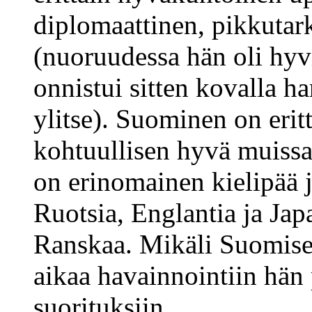
diplomaattinen, pikkutark
(nuoruudessa hän oli hyv
onnistui sitten kovalla h
ylitse). Suominen on erit
kohtuullisen hyvä muissa 
on erinomainen kielipää 
Ruotsia, Englantia ja Japa
Ranskaa. Mikäli Suomisel
aikaa havainnointiin hän
suorituksiin.