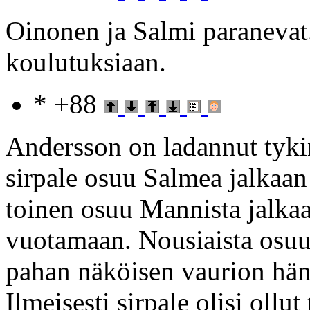
Oinonen ja Salmi paranevat.
koulutuksiaan.
* +88
Andersson on ladannut tykin
sirpale osuu Salmea jalkaan 
toinen osuu Mannista jalka
vuotamaan. Nousiaista osuu i
pahan näköisen vaurion häne
Ilmeisesti sirpale olisi ollu