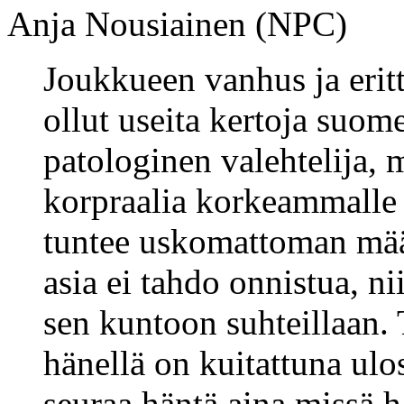
Anja Nousiainen (NPC)
Joukkueen vanhus ja erit
ollut useita kertoja suom
patologinen valehtelija,
korpraalia korkeammalle 
tuntee uskomattoman määr
asia ei tahdo onnistua, n
sen kuntoon suhteillaan. 
hänellä on kuitattuna ulo
seuraa häntä aina missä h