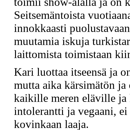
toimii show-alalla ja on
Seitsemäntoista vuotiaana
innokkaasti puolustavaa
muutamia iskuja turkistarh
laittomista toimistaan kii
Kari luottaa itseensä ja o
mutta aika kärsimätön ja 
kaikille meren eläville ja
intolerantti ja vegaani, e
kovinkaan laaja.