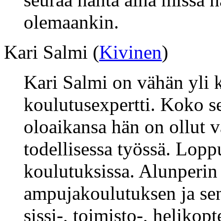
olemaankin.
Kari Salmi (
Kivinen
)
Kari Salmi on vähän yli 
koulutusexpertti. Koko s
oloaikansa hän on ollut
todellisessa työssä. Loppu
koulutuksissa. Alunperin
ampujakoulutuksen ja sen
sissi-, toimisto-, helikopt