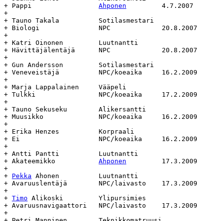
+ Pappi			
Ahponen
		4.7.2007	-		-

+

+ Tauno Takala		Sotilasmestari			Sotilasmestari

+ Biologi		NPC		20.8.2007	-		-

+

+ Katri Oinonen		Luutnantti			Luutnantti

+ Hävittäjälentäjä	NPC		20.8.2007	-		-

+

+ Gun Andersson		Sotilasmestari			Sotilasmestari

+ Veneveistäjä		NPC/koeaika	16.2.2009	-		-

+

+ Marja Lappalainen	Vääpeli				Vääpeli

+ Tulkki		NPC/koeaika	17.2.2009	-		-

+

+ Tauno Sekuseku	Alikersantti			Alikersantti

+ Muusikko		NPC/koeaika	16.2.2009	-		-

+

+ Erika Henzes		Korpraali			Korpraali

+ Ei			NPC/koeaika	16.2.2009	-		-

+

+ Antti Pantti		Luutnantti			Luutnantti

+ Akateemikko		
Ahponen
		17.3.2009	-		-

+

+ 
Pekka
 Ahonen		Luutnantti			Luutnantti

+ Avaruuslentäjä	NPC/laivasto	17.3.2009	-		-

+

+ 
Timo
 Alikoski		Ylipursimies			Ylipursimies

+ Avaruusnavigaattori	NPC/laivasto	17.3.2009	-		-

+

+ Petri Manninen	Teknikkomatruusi		Teknikkomatruusi
