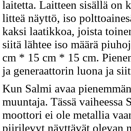
laitetta. Laitteen sisällä o
litteä näyttö, iso polttoaine
kaksi laatikkoa, joista toine
siitä lähtee iso määrä piuho
cm * 15 cm * 15 cm. Pienem
ja generaattorin luona ja sii
Kun Salmi avaa pienemmän l
muuntaja. Tässä vaiheessa S
moottori ei ole metallia vaa
piirilevyt näyttävät olevan