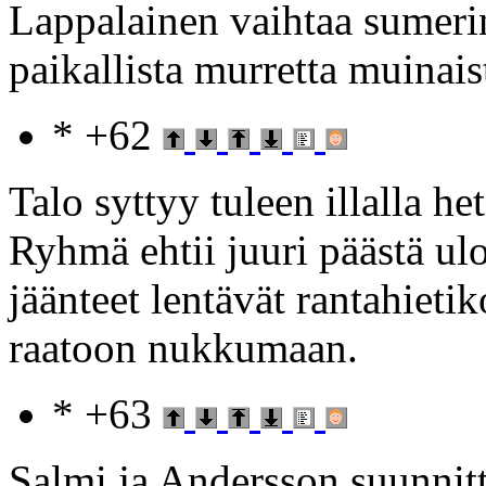
Lappalainen vaihtaa sumeri
paikallista murretta muinais
* +62
Talo syttyy tuleen illalla 
Ryhmä ehtii juuri päästä ul
jäänteet lentävät rantahieti
raatoon nukkumaan.
* +63
Salmi ja Andersson suunnitt