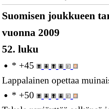
Suomisen joukkueen ta
vuonna 2009
52. luku
* +45
Lappalainen opettaa muinais
* +50