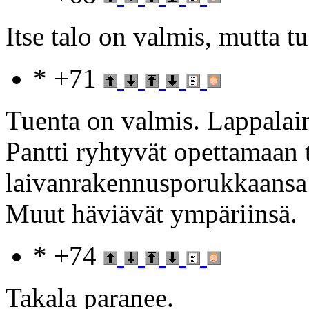
Itse talo on valmis, mutta t
* +71
Tuenta on valmis. Lappalain
Pantti ryhtyvät opettamaan 
laivanrakennusporukkaansa 
Muut häviävät ympäriinsä.
* +74
Takala paranee.