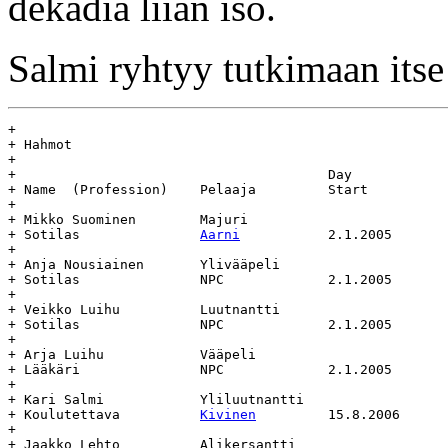
dekadia liian iso.
Salmi ryhtyy tutkimaan itse 
+

+ Hahmot

+

+					Day				Age

+ Name	(Profession)	Pelaaja		Start		End		(days)

+

+ Mikko Suominen	Majuri				Majuri

+ Sotilas		
Aarni
		2.1.2005	-		-

+

+ Anja Nousiainen	Ylivääpeli			Ylivääpeli

+ Sotilas		NPC		2.1.2005	-		-

+

+ Veikko Luihu		Luutnantti			Luutnantti

+ Sotilas		NPC		2.1.2005	-		-

+

+ Arja Luihu		Vääpeli				Vääpeli

+ Lääkäri		NPC		2.1.2005	-		-

+

+ Kari Salmi		Yliluutnantti			Yliluutnantti

+ Koulutettava		
Kivinen
		15.8.2006	-		-

+

+ Jaakko Lehto 		Alikersantti			Alikersantti
