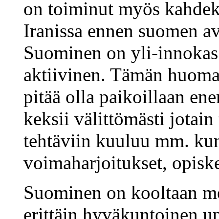
on toiminut myös kahdek
Iranissa ennen suomen a
Suominen on yli-innokas 
aktiivinen. Tämän huomaa,
pitää olla paikoillaan e
keksii välittömästi jotai
tehtäviin kuuluu mm. kun
voimaharjoitukset, opiske
Suominen on kooltaan mel
erittäin hyväkuntoinen u