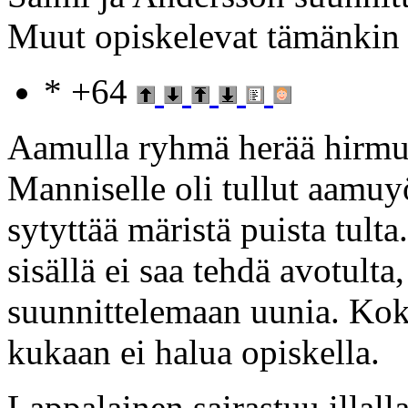
Muut opiskelevat tämänkin 
* +64
Aamulla ryhmä herää hirmu
Manniselle oli tullut aamuyö
sytyttää märistä puista tult
sisällä ei saa tehdä avotult
suunnittelemaan uunia. Kok
kukaan ei halua opiskella.
Lappalainen sairastuu illalla