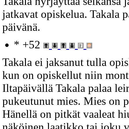
Takala nyrjäyttää selkänsä j
jatkavat opiskelua. Takala 
päivänä.
* +52
Takala ei jaksanut tulla opi
kun on opiskellut niin mon
Iltapäivällä Takala palaa l
pukeutunut mies. Mies on pi
Hänellä on pitkät vaaleat 
näköinen laatikko tai joku v