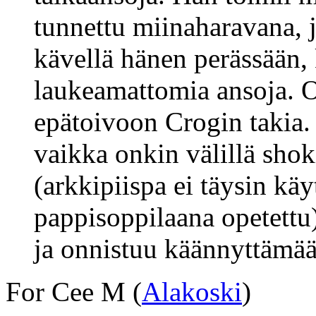
tunnettu miinaharavana, j
kävellä hänen perässään,
laukeamattomia ansoja. 
epätoivoon Crogin takia. 
vaikka onkin välillä shok
(arkkipiispa ei täysin kä
pappisoppilaana opetettu)
ja onnistuu käännyttämää
For Cee M (
Alakoski
)