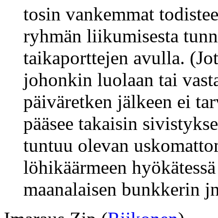
tosin vankemmat todisteet
ryhmän liikumisesta tunne
taikaporttejen avulla. (J
johonkin luolaan tai vas
päiväretken jälkeen ei tar
pääsee takaisin sivistykse
tuntuu olevan uskomatto
löhikäärmeen hyökätessä 
maanalaisen bunkkerin jn