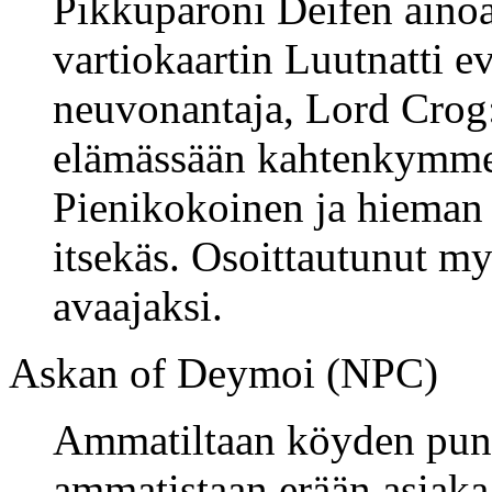
Pikkuparoni Deifen ainoa 
vartiokaartin Luutnatti e
neuvonantaja, Lord Crog:
elämässään kahtenkymme
Pienikokoinen ja hieman 
itsekäs. Osoittautunut m
avaajaksi.
Askan of Deymoi (NPC)
Ammatiltaan köyden puno
ammatistaan erään asiak