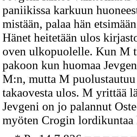
paniikissa karkuun huoneest
mistään, palaa hän etsimää
Hänet heitetään ulos kirjas
oven ulkopuolelle. Kun M tul
pakoon kun huomaa Jevgenin
M:n, mutta M puolustautuu 
takaovesta ulos. M yrittää l
Jevgeni on jo palannut Oste
myöten Crogin lordikuntaa 