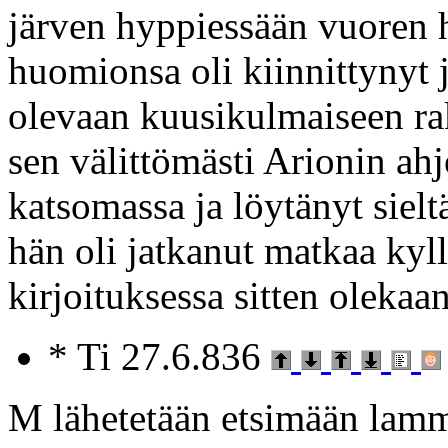
järven hyppiessään vuoren h
huomionsa oli kiinnittynyt 
olevaan kuusikulmaiseen ra
sen välittömästi Arionin ahj
katsomassa ja löytänyt sielt
hän oli jatkanut matkaa kyl
kirjoituksessa sitten olekaan
* Ti 27.6.836
M lähetetään etsimään lamme