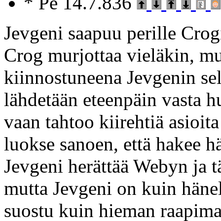
* Pe 14.7.836
Jevgeni saapuu perille Crogi
Crog murjottaa vieläkin, mu
kiinnostuneena Jevgenin sel
lähdetään eteenpäin vasta h
vaan tahtoo kiirehtiä asioi
luokse sanoen, että hakee 
Jevgeni herättää Webyn ja t
mutta Jevgeni on kuin hänell
suostu kuin hieman raapimaa