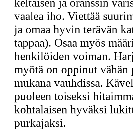
keltaisen ja oranssin vär
vaalea iho. Viettää suur
ja omaa hyvin terävän kat
tappaa). Osaa myös määrit
henkilöiden voiman. Harj
myötä on oppinut vähän
mukana vauhdissa. Kävel
puoleen toiseksi hitaimm
kohtalaisen hyväksi lukit
purkajaksi.