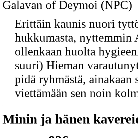
Galavan of Deymoi (NPC)
Erittäin kaunis nuori tytt
hukkumasta, nyttemmin A
ollenkaan huolta hygieeni
suuri) Hieman varautunyt j
pidä ryhmästä, ainakaan 
viettämään sen noin kol
Minin ja hänen kaverei