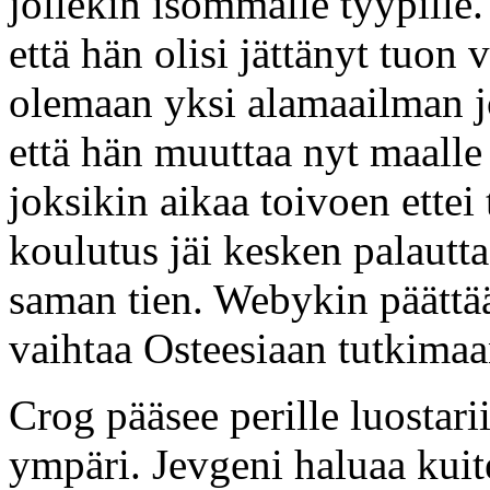
jollekin isommalle tyypille.
että hän olisi jättänyt tuon
olemaan yksi alamaailman jo
että hän muuttaa nyt maalle
joksikin aikaa toivoen ettei
koulutus jäi kesken palautt
saman tien. Webykin päättää
vaihtaa Osteesiaan tutkimaa
Crog pääsee perille luostari
ympäri. Jevgeni haluaa kuit