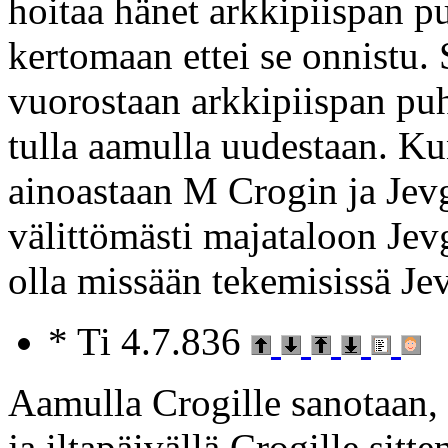
hoitaa hänet arkkipiispan pu
kertomaan ettei se onnistu. 
vuorostaan arkkipiispan puh
tulla aamulla uudestaan. K
ainoastaan M Crogin ja Jev
välittömästi majataloon Jev
olla missään tekemisissä Je
* Ti 4.7.836
Aamulla Crogille sanotaan, e
ja iltapäivällä Crogille sitt