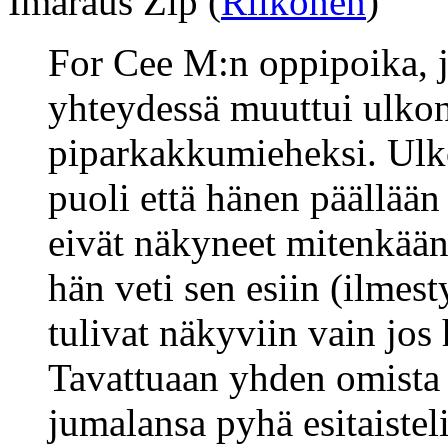
Imaraus Zip (
Riikonen
)
For Cee M:n oppipoika, 
yhteydessä muuttui ulkon
piparkakkumieheksi. Ulk
puoli että hänen päällään 
eivät näkyneet mitenkään,
hän veti sen esiin (ilmesty
tulivat näkyviin vain jos 
Tavattuaan yhden omista j
jumalansa pyhä esitaisteli