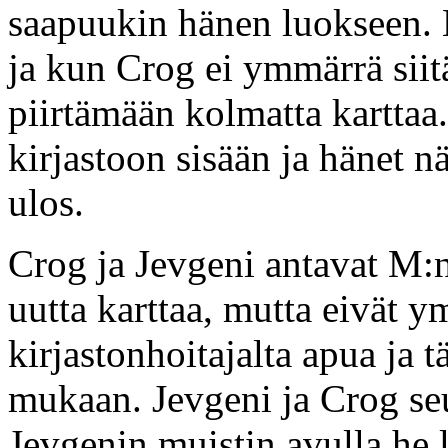
saapuukin hänen luokseen. 
ja kun Crog ei ymmärrä sii
piirtämään kolmatta karttaa
kirjastoon sisään ja hänet 
ulos.
Crog ja Jevgeni antavat M:n 
uutta karttaa, mutta eivät 
kirjastonhoitajalta apua ja 
mukaan. Jevgeni ja Crog seur
Jevgenin muistin avulla he l