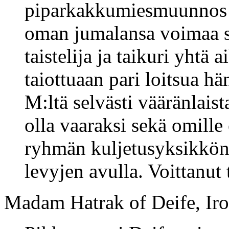
piparkakkumiesmuunnos p
oman jumalansa voimaa se
taistelija ja taikuri yhtä 
taiottuaan pari loitsua h
M:ltä selvästi vääränlaist
olla vaaraksi sekä omille 
ryhmän kuljetusyksikkönä,
levyjen avulla. Voittanut 
Madam Hatrak of Deife, Iro