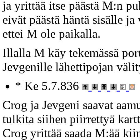
ja yrittää itse päästä M:n pu
eivät päästä häntä sisälle j
ettei M ole paikalla.
Illalla M käy tekemässä porti
Jevgenille lähettipojan välit
* Ke 5.7.836
Crog ja Jevgeni saavat aamul
tulkita siihen piirrettyä kart
Crog yrittää saada M:ää kiin