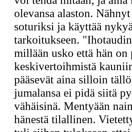
olevansa alaston. Nähnyt
soturiksi ja käyttää nyky
tarkoitukseen. "Ihotaudi
millään usko että hän on
keskivertoihmistä kaunii
pääsevät aina silloin täll
jumalansa ei pidä siitä 
vähäisinä. Mentyään naim
hänestä tilallinen. Vietet