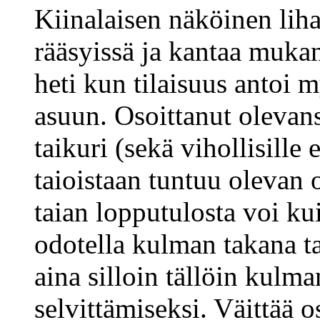
Kiinalaisen näköinen lih
rääsyissä ja kantaa muka
heti kun tilaisuus antoi 
asuun. Osoittanut olevans
taikuri (sekä vihollisille
taioistaan tuntuu olevan o
taian lopputulosta voi kui
odotella kulman takana ta
aina silloin tällöin kulm
selvittämiseksi. Väittää 