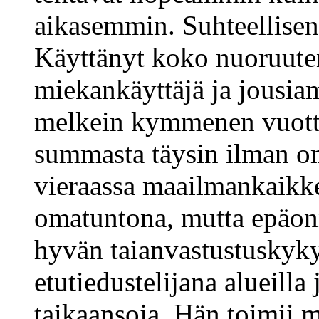
aikasemmin. Suhteellisen 
Käyttänyt koko nuoruuten
miekankäyttäjä ja jousiam
melkein kymmenen vuotta
summasta täysin ilman om
vieraassa maailmankaikk
omatuntona, mutta epäon
hyvän taianvastustuskyky
etutiedustelijana alueilla
taikaansoja. Hän toimii m