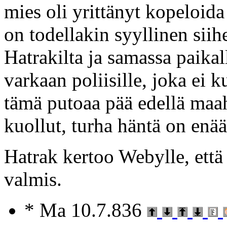
mies oli yrittänyt kopeloid
on todellakin syyllinen siih
Hatrakilta ja samassa paikall
varkaan poliisille, joka ei k
tämä putoaa pää edellä maaha
kuollut, turha häntä on enää
Hatrak kertoo Webylle, että
valmis.
* Ma 10.7.836