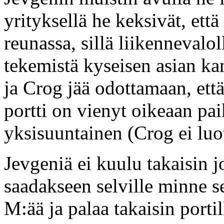
yrityksellä he keksivät, että
reunassa, sillä liikennevalol
tekemistä kyseisen asian ka
ja Crog jää odottamaan, että
portti on vienyt oikeaan paik
yksisuuntainen (Crog ei luot
Jevgeniä ei kuulu takaisin 
saadakseen selville minne se
M:ää ja palaa takaisin portil