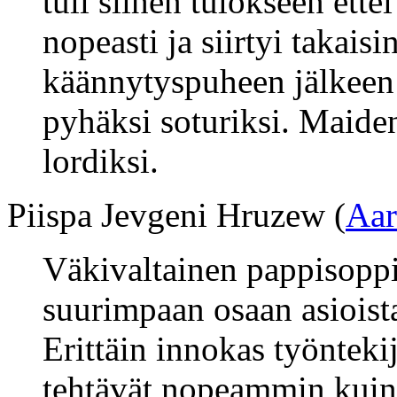
tuli siihen tulokseen ette
nopeasti ja siirtyi takais
käännytyspuheen jälkeen p
pyhäksi soturiksi. Maide
lordiksi.
Piispa Jevgeni Hruzew (
Aar
Väkivaltainen pappisoppi
suurimpaan osaan asioista 
Erittäin innokas työntekij
tehtävät nopeammin kuin