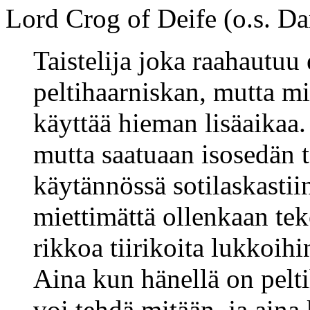
Lord Crog of Deife (o.s. Dan
Taistelija joka raahautuu
peltihaarniskan, mutta mi
käyttää hieman lisäaikaa.
mutta saatuaan isosedän t
käytännössä sotilaskasti
miettimättä ollenkaan te
rikkoa tiirikoita lukkoihi
Aina kun hänellä on peltih
voi tehdä mitään, ja aina 