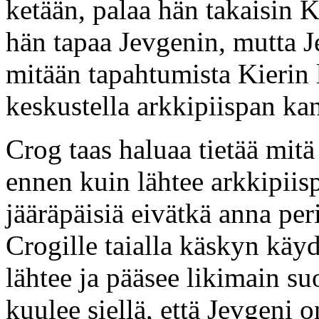
ketään, palaa hän takaisin K
hän tapaa Jevgenin, mutta J
mitään tapahtumista Kierin
keskustella arkkipiispan ka
Crog taas haluaa tietää mit
ennen kuin lähtee arkkipii
jääräpäisiä eivätkä anna per
Crogille taialla käskyn käy
lähtee ja pääsee likimain su
kuulee siellä, että Jevgeni o