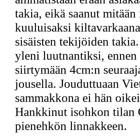
takia, eikä saanut mitään
kuuluisaksi kiltavarkaana
sisäisten tekijöiden takia
yleni luutnantiksi, ennen
siirtymään 4cm:n seuraaj
jousella. Jouduttuaan Vi
sammakkona ei hän oikein 
Hankkinut isohkon tilan 
pienehkön linnakkeen.