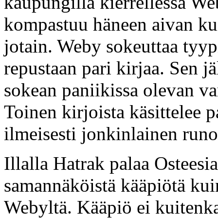
kaupungilla kierrellessä W
kompastuu häneen aivan kuin
jotain. Weby sokeuttaa tyyp
repustaan pari kirjaa. Sen jä
sokean paniikissa olevan va
Toinen kirjoista käsittelee p
ilmeisesti jonkinlainen runo
Illalla Hatrak palaa Osteesi
samannäköistä kääpiötä kuin,
Webyltä. Kääpiö ei kuitenka