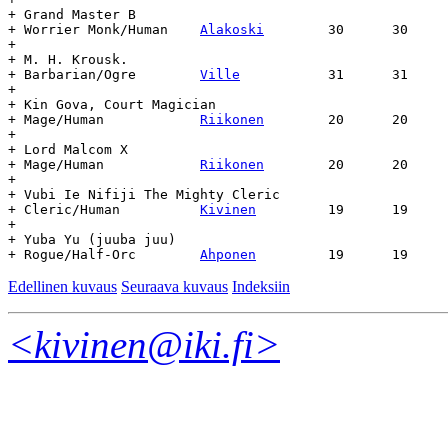
+ Grand Master B

+ Worrier Monk/Human	
Alakoski
	30	30	814	-	-

+

+ M. H. Krousk.

+ Barbarian/Ogre	
Ville
		31	31	832	-	-

+

+ Kin Gova, Court Magician

+ Mage/Human		
Riikonen
	20	20	812	851	39

+

+ Lord Malcom X

+ Mage/Human		
Riikonen
	20	20	854	-	-

+

+ Vubi Ie Nifiji The Mighty Cleric

+ Cleric/Human		
Kivinen
		19	19	812	-	-

+

+ Yuba Yu (juuba juu)

+ Rogue/Half-Orc	
Ahponen
Edellinen kuvaus
Seuraava kuvaus
Indeksiin
<kivinen@iki.fi>