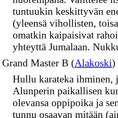
tuntuukin keskittyvän e
(yleensä vihollisten, toisa
omatkin kaipaisivat rahoit
yhteyttä Jumalaan. Nukk
Grand Master B (
Alakoski
)
Hullu karateka ihminen, 
Alunperin paikallisen ku
olevansa oppipoika ja se
tunnu osaavan mitään (ai