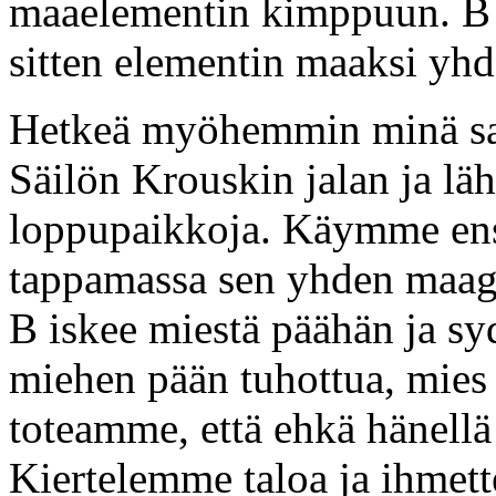
maaelementin kimppuun. B k
sitten elementin maaksi yhd
Hetkeä myöhemmin minä saavu
Säilön Krouskin jalan ja l
loppupaikkoja. Käymme ens
tappamassa sen yhden maagi
B iskee miestä päähän ja s
miehen pään tuhottua, mies 
toteamme, että ehkä hänellä 
Kiertelemme taloa ja ihmet