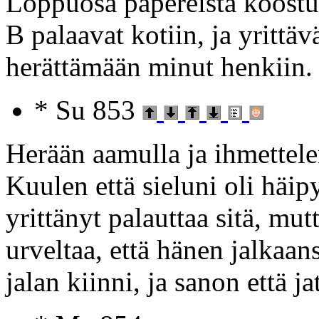
Loppuosa papereista koostuu
B palaavat kotiin, ja yrittä
herättämään minut henkiin. 
* Su 853
Herään aamulla ja ihmettele
Kuulen että sieluni oli häip
yrittänyt palauttaa sitä, mut
urveltaa, että hänen jalkaan
jalan kiinni, ja sanon että 