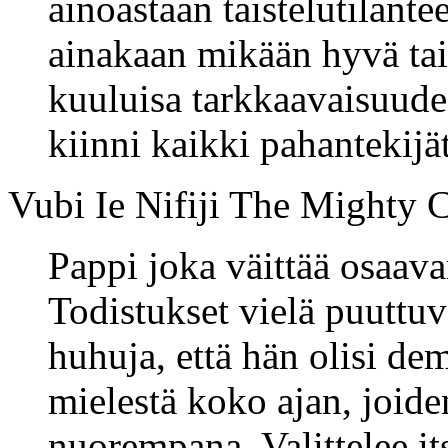
ainoastaan taistelutilante
ainakaan mikään hyvä tai
kuuluisa tarkkaavaisuudest
kiinni kaikki pahantekijät
Vubi Ie Nifiji The Mighty Cl
Pappi joka väittää osaav
Todistukset vielä puuttuva
huhuja, että hän olisi de
mielestä koko ajan, joide
nuorempana. Valittelee itse