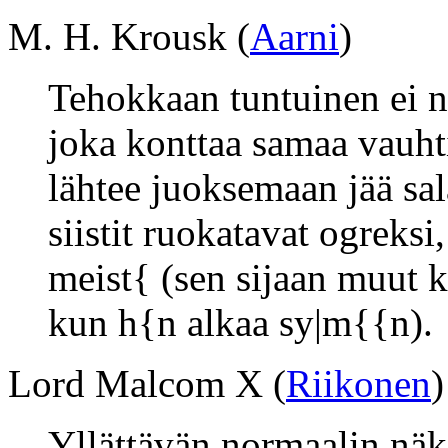
M. H. Krousk (
Aarni
)
Tehokkaan tuntuinen ei ni
joka konttaa samaa vauht
lähtee juoksemaan jää sal
siistit ruokatavat ogreksi,
meist{ (sen sijaan muut k
kun h{n alkaa sy|m{{n).
Lord Malcom X (
Riikonen
)
Yllättävän normaalin näkö