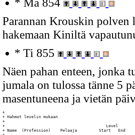
* Ma 854
Parannan Krouskin polven lu
hakemaan Kiniltä vapautunu
* Ti 855
Näen pahan enteen, jonka tu
jumala on tulossa tänne 5 p
masentuneena ja vietän päiv
+

+ Hahmot levelin mukaan

+

+ 					   Level	    Day		Age

+ Name	(Profession)	Pelaaja		Start	End	Start	End	(days)

+
