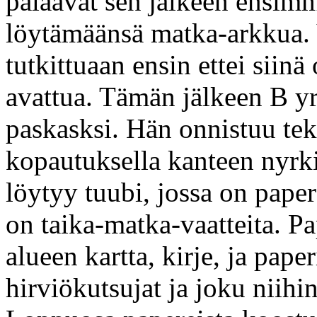
palaavat sen jälkeen ensim
löytämäänsä matka-arkkua. 
tutkittuaan ensin ettei siinä
avattua. Tämän jälkeen B yr
paskasksi. Hän onnistuu te
kopautuksella kanteen nyrk
löytyy tuubi, jossa on paper
on taika-matka-vaatteita. P
alueen kartta, kirje, ja paper
hirviökutsujat ja joku niihi