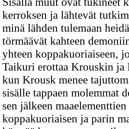
Sisällä muut ovat tukineet 
kerroksen ja lähtevät tutki
minä lähden tulemaan heidä
törmäävät kahteen demoniin
yhteen koppakuoriaiseen, joi
Taikuri erottaa Krouskin ja 
kun Krousk menee tajuttomak
sisälle tappaen molemmat dem
sen jälkeen maaelementtie
koppakuoriaisen ja parin m