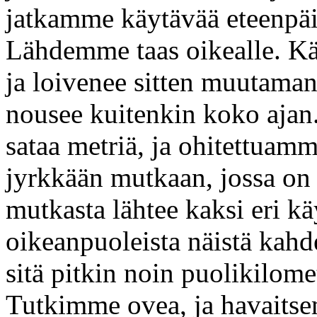
jatkamme käytävää eteenpä
Lähdemme taas oikealle. Kä
ja loivenee sitten muutaman
nousee kuitenkin koko aja
sataa metriä, ja ohitettu
jyrkkään mutkaan, jossa on k
mutkasta lähtee kaksi eri k
oikeanpuoleista näistä kah
sitä pitkin noin puolikilome
Tutkimme ovea, ja havaitse