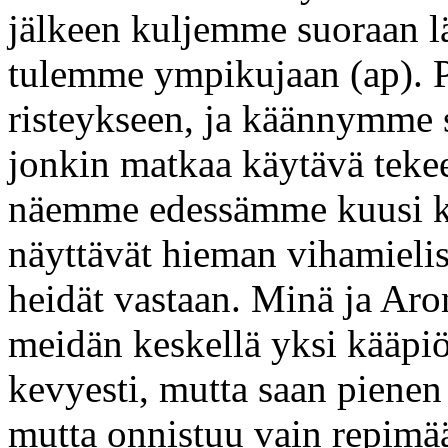
jälkeen kuljemme suoraan lä
tulemme ympikujaan (ap). P
risteykseen, ja käännymme 
jonkin matkaa käytävä teke
näemme edessämme kuusi kap
näyttävät hieman vihamieli
heidät vastaan. Minä ja Aro
meidän keskellä yksi kääpiö
kevyesti, mutta saan pienen 
mutta onnistuu vain repimä