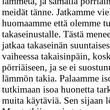
lämmetä, ja samalla pörriäin
meidät tänne. Jatkamme viel
huomaamme että olemme tul
takaseinustalle. Tästä menee
jatkaa takaseinän suuntaises
vaiheessa takaisinpäin, kos
pörriäiseen, ja se ei suostu
lämmön takia. Palaamme i
tutkimaan isoa huonetta t
muita käytäviä. Sen sijaan