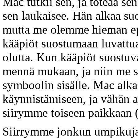
Mac tutkii sen, ja toteaa sen
sen laukaisee. Hän alkaa suo
mutta me olemme hieman epä
kääpiöt suostumaan luvattu
olutta. Kun kääpiöt suostuv
mennä mukaan, ja niin me 
symboolin sisälle. Mac alk
käynnistämiseen, ja vähän a
siirymme toiseen paikkaan (
Siirrymme jonkun umpikuj