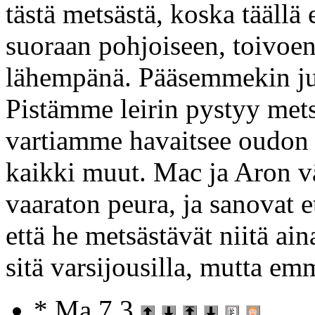
tästä metsästä, koska tääll
suoraan pohjoiseen, toivoen
lähempänä. Pääsemmekin juu
Pistämme leirin pystyy mets
vartiamme havaitsee oudon n
kaikki muut. Mac ja Aron vä
vaaraton peura, ja sanovat et
että he metsästävät niitä a
sitä varsijousilla, mutta em
* Ma 7.3