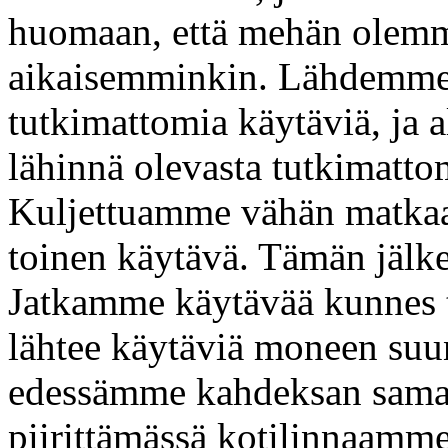
huomaan, että mehän olemme
aikaisemminkin. Lähdemme t
tutkimattomia käytäviä, ja
lähinnä olevasta tutkimattom
Kuljettuamme vähän matkaa
toinen käytävä. Tämän jälke
Jatkamme käytävää kunnes t
lähtee käytäviä moneen su
edessämme kahdeksan samanl
piirittämässä kotilinnaamme