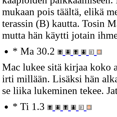
mukaan pois täältä, elikä m
terassin (B) kautta. Tosin M
mutta hän käytti jotain ihme 
* Ma 30.2
Mac lukee sitä kirjaa koko a
irti millään. Lisäksi hän al
se liika lukeminen tekee. J
* Ti 1.3