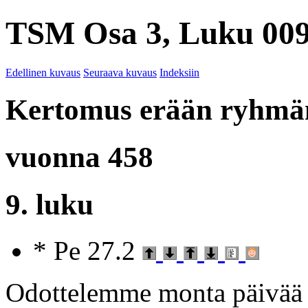
TSM Osa 3, Luku 009
Edellinen kuvaus
Seuraava kuvaus
Indeksiin
Kertomus erään ryhmän
vuonna 458
9. luku
* Pe 27.2
Odottelemme monta päivää et