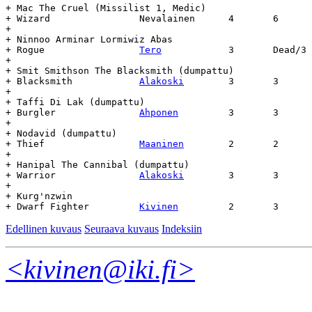
+ Mac The Cruel (Missilist 1, Medic)

+ Wizard		Nevalainen	4	6	15.7	-	-

+

+ Ninnoo Arminar Lormiwiz Abas

+ Rogue			
Tero
		3	Dead/3	14.2	27.2	-

+

+ Smit Smithson The Blacksmith (dumpattu)

+ Blacksmith		
Alakoski
	3	3	22.2	-	-

+

+ Taffi Di Lak (dumpattu)

+ Burgler		
Ahponen
		3	3	22.2	-	-

+

+ Nodavid (dumpattu)

+ Thief			
Maaninen
	2	2	22.2	-	-

+

+ Hanipal The Cannibal (dumpattu)

+ Warrior		
Alakoski
	3	3	15.2	-	-

+

+ Kurg'nzwin

+ Dwarf Fighter		
Kivinen
Edellinen kuvaus
Seuraava kuvaus
Indeksiin
<kivinen@iki.fi>