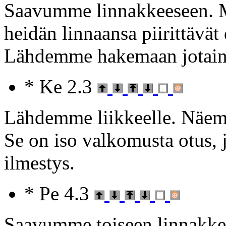
Saavumme linnakkeeseen. M
heidän linnaansa piirittävät
Lähdemme hakemaan jotain 
* Ke 2.3
Lähdemme liikkeelle. Näemm
Se on iso valkomusta otus, 
ilmestys.
* Pe 4.3
Saavumme toiseen linnakke