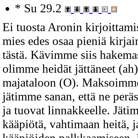
* Su 29.2
Ei tuosta Aronin kirjoittami
mies edes osaa pieniä kirja
tästä. Kävimme siis hakema
olimme heidät jättäneet (ah
majataloon (O). Maksoimme 
jätimme sanan, että ne peräs
ja tuovat linnakkeelle. Jäti
kääpiötä, vahtimaan heitä, 
kääpiöiden palkkaamiseen.