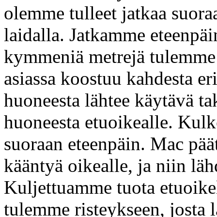
olemme tulleet jatkaa suora
laidalla. Jatkamme eteenpä
kymmeniä metrejä tulemme t
asiassa koostuu kahdesta er
huoneesta lähtee käytävä ta
huoneesta etuoikealle. Kul
suoraan eteenpäin. Mac päät
kääntyä oikealle, ja niin lä
Kuljettuamme tuota etuoike
tulemme risteykseen, josta l