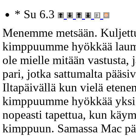
* Su 6.3
Menemme metsään. Kuljet
kimppuumme hyökkää lauma 
ole mielle mitään vastusta,
pari, jotka sattumalta pääs
Iltapäivällä kun vielä ete
kimppuumme hyökkää yksi 
nopeasti tapettua, kun käy
kimppuun. Samassa Mac päätt