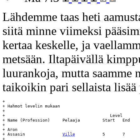
Lähdemme taas heti aamus
siitä minne viimeksi pääsim
kertaa keskelle, ja vaella
metsään. Iltapäivällä kim
luurankoja, mutta saamme n
taikoikin pari sellaista lisää
+

+ Hahmot levelin mukaan

+

+  					   Level	   Day		Age

+ Name (Profession)	Pelaaja		Start	End	Start	End	(days)

+

+ Aron

+ Assasin		
Ville
		5	7	16.6	-	-

+
