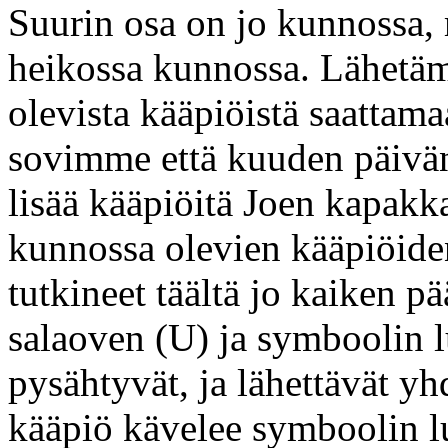
Suurin osa on jo kunnossa,
heikossa kunnossa. Lähetä
olevista kääpiöistä saattama
sovimme että kuuden päivä
lisää kääpiöitä Joen kapa
kunnossa olevien kääpiöid
tutkineet täältä jo kaiken p
salaoven (U) ja symboolin 
pysähtyvät, ja lähettävät y
kääpiö kävelee symboolin l