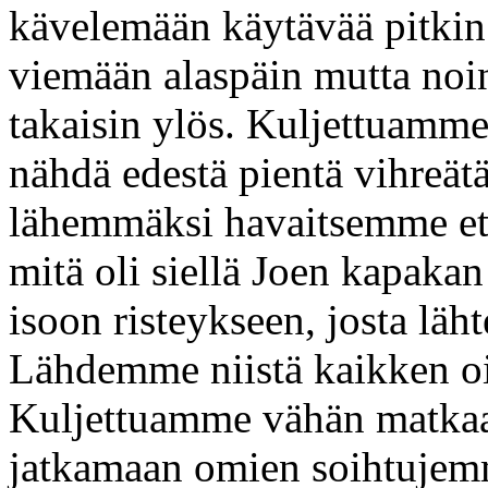
kävelemään käytävää pitkin
viemään alaspäin mutta noin
takaisin ylös. Kuljettuamm
nähdä edestä pientä vihreä
lähemmäksi havaitsemme että
mitä oli siellä Joen kapaka
isoon risteykseen, josta läht
Lähdemme niistä kaikken oik
Kuljettuamme vähän matkaa
jatkamaan omien soihtujem