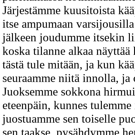
Järjestämme kuusitoista kä
itse ampumaan varsijousilla 
jälkeen joudumme itsekin l
koska tilanne alkaa näyttää
tästä tule mitään, ja kun kä
seuraamme niitä innolla, ja
Juoksemme sokkona hirmuist
eteenpäin, kunnes tulemme 
juostuamme sen toiselle puo
sen taakse, pysähdymme he