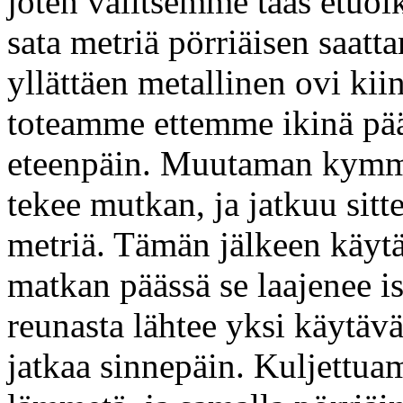
joten valitsemme taas etu
sata metriä pörriäisen saa
yllättäen metallinen ovi kii
toteamme ettemme ikinä pää
eteenpäin. Muutaman kymme
tekee mutkan, ja jatkuu sitt
metriä. Tämän jälkeen käytä
matkan päässä se laajenee 
reunasta lähtee yksi käytävä
jatkaa sinnepäin. Kuljettu