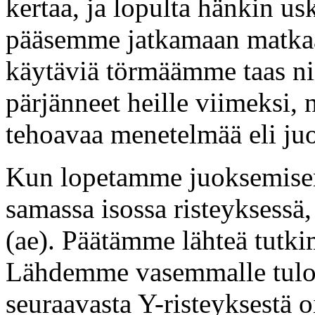
kertaa, ja lopulta hänkin us
pääsemme jatkamaan matkaa
käytäviä törmäämme taas n
pärjänneet heille viimeksi, 
tehoavaa menetelmää eli juo
Kun lopetamme juoksemis
samassa isossa risteyksessä
(ae). Päätämme lähteä tutkim
Lähdemme vasemmalle tulos
seuraavasta Y-risteyksestä