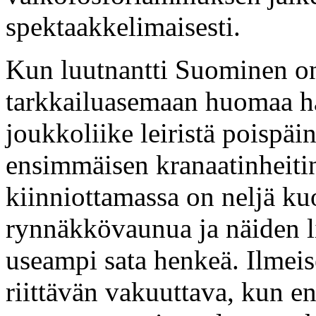
spektaakkelimaisesti.
Kun luutnantti Suominen on
tarkkailuasemaan huomaa hän
joukkoliike leiristä poisp
ensimmäisen kranaatinheiti
kiinniottamassa on neljä ku
rynnäkkövaunua ja näiden li
useampi sata henkeä. Ilmei
riittävän vakuuttava, kun 