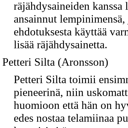
räjähdysaineiden kanssa l
ansainnut lempinimensä, j
ehdotuksesta käyttää var
lisää räjähdysainetta.
Petteri Silta (Aronsson)
Petteri Silta toimii ens
pieneerinä, niin uskomat
huomioon että hän on hyv
edes nostaa telamiinaa pu