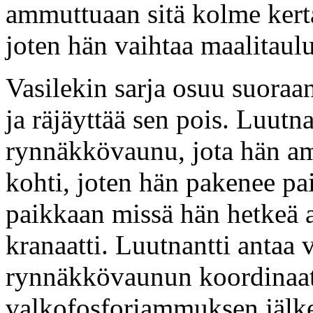
ammuttuaan sitä kolme kert
joten hän vaihtaa maalitau
Vasilekin sarja osuu suoraa
ja räjäyttää sen pois. Luut
rynnäkkövaunu, jota hän am
kohti, joten hän pakenee pai
paikkaan missä hän hetkeä 
kranaatti. Luutnantti antaa 
rynnäkkövaunun koordinaati
valkofosforiammuksen jälk