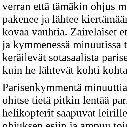
verran että tämäkin ohjus 
pakenee ja lähtee kiertämää
kovaa vauhtia. Zairelaiset e
ja kymmenessä minuutissa tai
keräilevät sotasaalista par
kuin he lähtevät kohti koht
Parisenkymmentä minuutti
ohitse tietä pitkin lentää pa
helikopterit saapuvat leirill
ohjuksen esiin ja ampuu tois