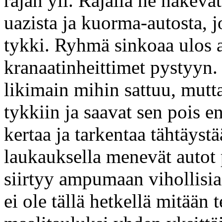
rajan yli. Rajalla he näkevä
uazista ja kuorma-autosta, j
tykki. Ryhmä sinkoaa ulos a
kranaatinheittimet pystyyn
likimain mihin sattuu, mutta
tykkiin ja saavat sen pois e
kertaa ja tarkentaa tähtäystä
laukauksella menevät autot 
siirtyy ampumaan vihollisia
ei ole tällä hetkellä mitään 