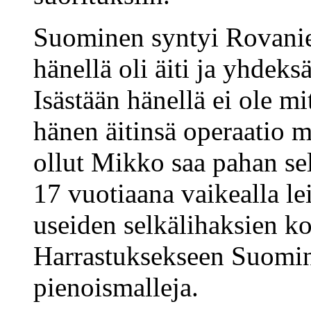
Suominen syntyi Rovani
hänellä oli äiti ja yhde
Isästään hänellä ei ole m
hänen äitinsä operaatio 
ollut Mikko saa pahan se
17 vuotiaana vaikealla le
useiden selkälihaksien ko
Harrastuksekseen Suomin
pienoismalleja.