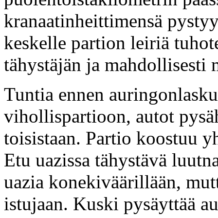
kranaatinheittimensä pystyyn
keskelle partion leiriä tuho
tähystäjän ja mahdollisesti m
Tuntia ennen auringonlasku
vihollispartioon, autot py
toisistaan. Partio koostuu y
Etu uazissa tähystävä luutn
uazia konekiväärillään, mut
istujaan. Kuski pysäyttää au