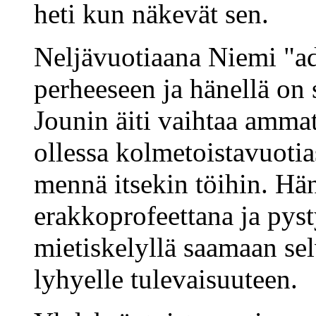
heti kun näkevät sen.
Neljävuotiaana Niemi "a
perheeseen ja hänellä on
Jounin äiti vaihtaa amma
ollessa kolmetoistavuotia
mennä itsekin töihin. Hä
erakkoprofeettana ja pysty
mietiskelyllä saamaan selv
lyhyelle tulevaisuuteen.