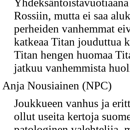
Yhdeksäntoistavuotiaana 
Rossiin, mutta ei saa al
perheiden vanhemmat eivä
katkeaa Titan jouduttua ko
Titan hengen huomaa Tita
jatkuu vanhemmista huol
Anja Nousiainen (NPC)
Joukkueen vanhus ja erit
ollut useita kertoja suom
patologinen valehtelija,