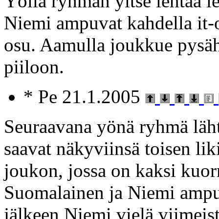
Yöllä ryhmän yitse lentää l
Niemi ampuvat kahdella it-
osu. Aamulla joukkue pysäh
piiloon.
* Pe 21.1.2005
Seuraavana yönä ryhmä lähte
saavat näkyviinsä toisen l
joukon, jossa on kaksi kuor
Suomalainen ja Niemi ampuva
jälkeen Niemi vielä viimeist