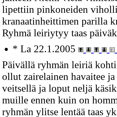
lipettiin pinkoneiden viholl
kranaatinheittimen parilla k
Ryhmä leiriytyy taas päiväk
* La 22.1.2005
Päivällä ryhmän leiriä kohti
ollut zairelainen havaitee ja
veitsellä ja loput neljä käsi
muille ennen kuin on hom
ryhmän ylitse lentää taas yk