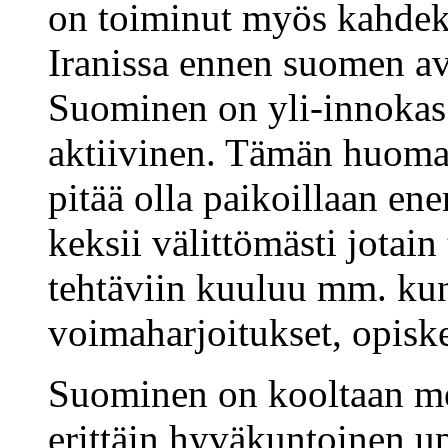
on toiminut myös kahdek
Iranissa ennen suomen a
Suominen on yli-innokas 
aktiivinen. Tämän huomaa,
pitää olla paikoillaan e
keksii välittömästi jotai
tehtäviin kuuluu mm. kun
voimaharjoitukset, opiske
Suominen on kooltaan mel
erittäin hyväkuntoinen u