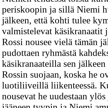
periskoopin ja sillä Niemi
jälkeen, että kohti tulee k
valmistelevat käsikranaatit j
Rossi nousee vielä tämän jä
pudottaen ryhmästä kahdeks
käsikranaateilla sen jälkee
Rossin suojaan, koska he ova
luotiliiveillä liikenteessä. 
nousevat he uudestaan ylös
jääneen tyypin ja Niemi a