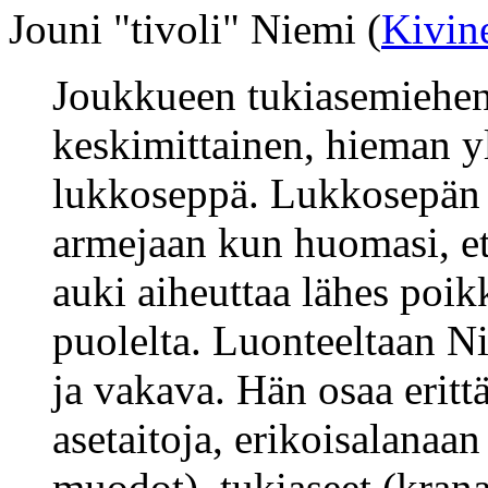
Jouni "tivoli" Niemi (
Kivin
Joukkueen tukiasemiehen
keskimittainen, hieman y
lukkoseppä. Lukkosepän a
armejaan kun huomasi, ett
auki aiheuttaa lähes poi
puolelta. Luonteeltaan Ni
ja vakava. Hän osaa eritt
asetaitoja, erikoisalanaan
muodot), tukiaseet (kranaa