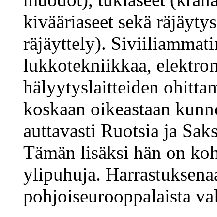
kivääriaseet sekä räjäyty
räjäyttely). Siviiliammati
lukkotekniikkaa, elektron
hälyytyslaitteiden ohittam
koskaan oikeastaan kunno
auttavasti Ruotsia ja Sak
Tämän lisäksi hän on koht
ylipuhuja. Harrastuksena
pohjoiseurooppalaista va