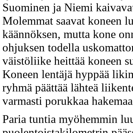
Suominen ja Niemi kaivavat 
Molemmat saavat koneen lu
käännöksen, mutta kone on
ohjuksen todella uskomattom
väistöliike heittää koneen 
Koneen lentäjä hyppää likim
ryhmä päättää lähteä liikent
varmasti porukkaa hakemaan
Paria tuntia myöhemmin luut
puolentoistakilometrin pääss