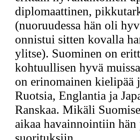
diplomaattinen, pikkutark
(nuoruudessa hän oli hyv
onnistui sitten kovalla h
ylitse). Suominen on erit
kohtuullisen hyvä muissa 
on erinomainen kielipää 
Ruotsia, Englantia ja Japa
Ranskaa. Mikäli Suomisel
aikaa havainnointiin hän
suorituksiin.