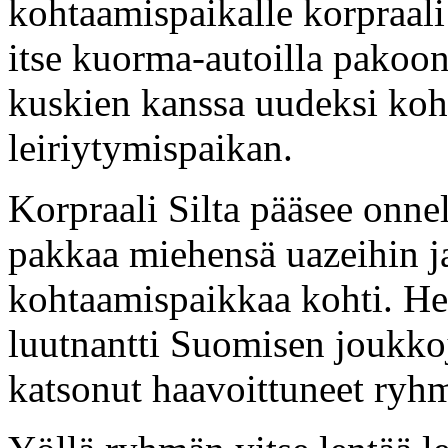
kohtaamispaikalle korpraali 
itse kuorma-autoilla pakoon
kuskien kanssa uudeksi koh
leiriytymispaikan.
Korpraali Silta pääsee onnel
pakkaa miehensä uazeihin j
kohtaamispaikkaa kohti. He
luutnantti Suomisen joukkoj
katsonut haavoittuneet ryh