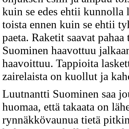
kuin se edes ehtii kunnolla l
toista ennen kuin se ehtii tyh
paeta. Raketit saavat pahaa 
Suominen haavottuu jalkaan 
haavoittuu. Tappioita lasket
zairelaista on kuollut ja ka
Luutnantti Suominen saa jo
huomaa, että takaata on lä
rynnäkkövaunua tietä pitkin