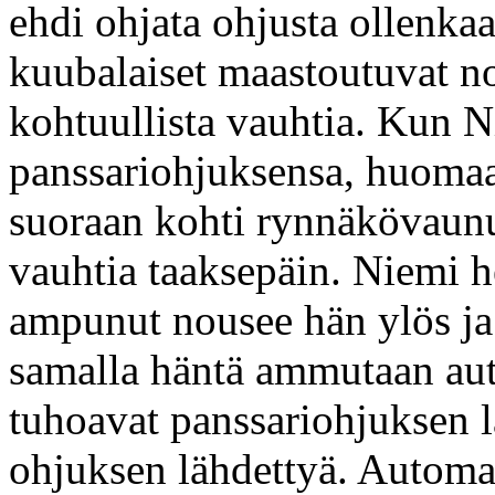
ehdi ohjata ohjusta ollenka
kuubalaiset maastoutuvat no
kohtuullista vauhtia. Kun N
panssariohjuksensa, huomaa 
suoraan kohti rynnäkövaunun
vauhtia taaksepäin. Niemi h
ampunut nousee hän ylös j
samalla häntä ammutaan aut
tuhoavat panssariohjuksen l
ohjuksen lähdettyä. Automaa