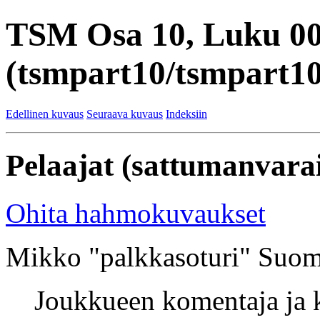
TSM Osa 10, Luku 0
(tsmpart10/tsmpart10
Edellinen kuvaus
Seuraava kuvaus
Indeksiin
Pelaajat (sattumanvarai
Ohita hahmokuvaukset
Mikko "palkkasoturi" Suom
Joukkueen komentaja ja k