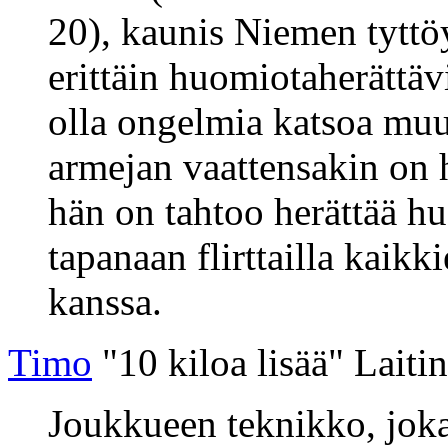
20), kaunis Niemen tyttöy
erittäin huomiotaherättävi
olla ongelmia katsoa mu
armejan vaattensakin on 
hän on tahtoo herättää h
tapanaan flirttailla kaik
kanssa.
Timo
"10 kiloa lisää" Lait
Joukkueen teknikko, joka