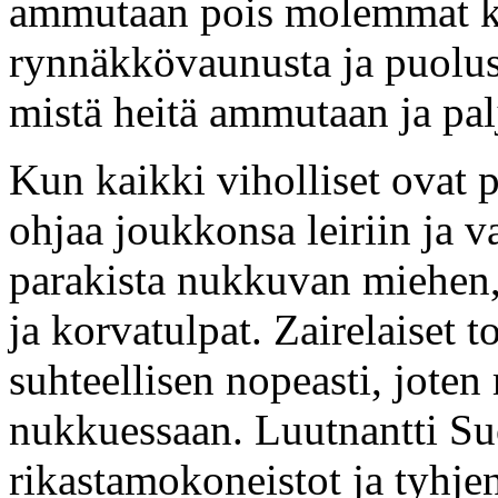
ammutaan pois molemmat kra
rynnäkkövaunusta ja puolusta
mistä heitä ammutaan ja pal
Kun kaikki viholliset ovat
ohjaa joukkonsa leiriin ja v
parakista nukkuvan miehen,
ja korvatulpat. Zairelaiset 
suhteellisen nopeasti, joten 
nukkuessaan. Luutnantti S
rikastamokoneistot ja tyhjen