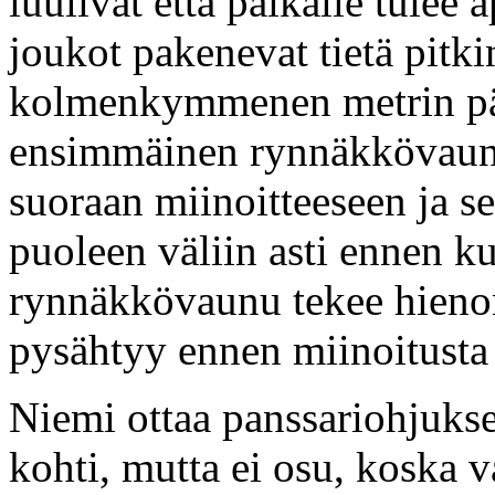
luulivat että paikalle tulee a
joukot pakenevat tietä pitk
kolmenkymmenen metrin pää
ensimmäinen rynnäkkövaunu
suoraan miinoitteeseen ja s
puoleen väliin asti ennen k
rynnäkkövaunu tekee hienon
pysähtyy ennen miinoitusta
Niemi ottaa panssariohjuks
kohti, mutta ei osu, koska v