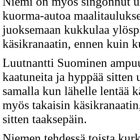
Niemi on myös singonnut ul
kuorma-autoa maalitauluksee
juoksemaan kukkulaa ylöspäi
käsikranaatin, ennen kuin k
Luutnantti Suominen ampuu 
kaatuneita ja hyppää sitten 
samalla kun lähelle lentää k
myös takaisin käsikranaatin
sitten taaksepäin.
Niemen tehdessä toista kurk