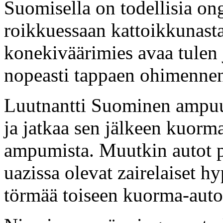
Suomisella on todellisia o
roikkuessaan kattoikkunasta
konekiväärimies avaa tulen ja
nopeasti tappaen ohimennen
Luutnantti Suominen ampuu
ja jatkaa sen jälkeen kuor
ampumista. Muutkin autot p
uazissa olevat zairelaiset h
törmää toiseen kuorma-autoo