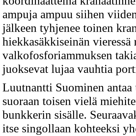
koordinaatteina kranaatinhe
ampuja ampuu siihen viide
jälkeen tyhjenee toinen kra
hiekkasäkkiseinän vieressä
valkofosforiammuksen takia
juoksevat lujaa vauhtia port
Luutnantti Suominen antaa u
suoraan toisen vielä miehit
bunkkerin sisälle. Seuraava
itse singollaan kohteeksi 