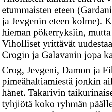
etummaisten eteen (Gardanin
ja Jevgenin eteen kolme). K
hieman pökerryksiin, mutta s
Viholliset yrittävät uudesta
Crogin ja Galavanin jopa k
Crog, Jevgeni, Damon ja Fi
pimeähaltiamiestä jonkin aik
hänet. Takarivin taikurinais
tyhjiötä koko ryhmän päälle