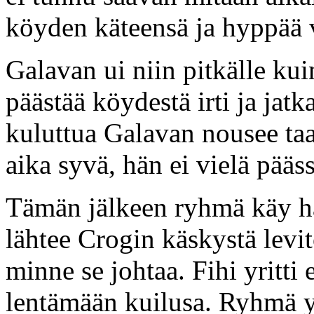
köyden käteensä ja hyppää 
Galavan ui niin pitkälle kuin
päästää köydestä irti ja jat
kuluttua Galavan nousee taas
aika syvä, hän ei vielä pääss
Tämän jälkeen ryhmä käy ha
lähtee Crogin käskystä levi
minne se johtaa. Fihi yritti
lentämään kuilusa. Ryhmä y