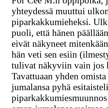
For Cee M:n oppipoika, 
yhteydessä muuttui ulkon
piparkakkumieheksi. Ulk
puoli, että hänen päällään
eivät näkyneet mitenkään,
hän veti sen esiin (ilmesty
tulivat näkyviin vain jos 
Tavattuaan yhden omista j
jumalansa pyhä esitaisteli
piparkakkumiesmuunnos p