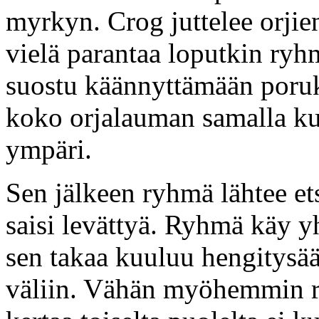
myrkyn. Crog juttelee orjien
vielä parantaa loputkin ryh
suostu käännyttämään poruk
koko orjalauman samalla ku
ympäri.
Sen jälkeen ryhmä lähtee et
saisi levättyä. Ryhmä käy 
sen takaa kuuluu hengitysää
väliin. Vähän myöhemmin ry