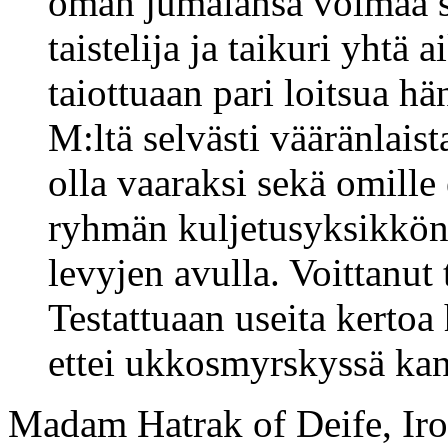
oman jumalansa voimaa se
taistelija ja taikuri yhtä 
taiottuaan pari loitsua h
M:ltä selvästi vääränlaist
olla vaaraksi sekä omille 
ryhmän kuljetusyksikkönä,
levyjen avulla. Voittanut 
Testattuaan useita kertoa
ettei ukkosmyrskyssä kann
Madam Hatrak of Deife, Iro