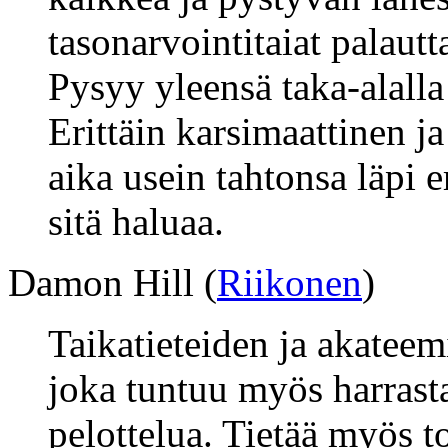
tasonarvointitaiat palautt
Pysyy yleensä taka-alalla 
Erittäin karsimaattinen ja
aika usein tahtonsa läpi e
sitä haluaa.
Damon Hill (
Riikonen
)
Taikatieteiden ja akateem
joka tuntuu myös harrast
pelottelua. Tietää myös t