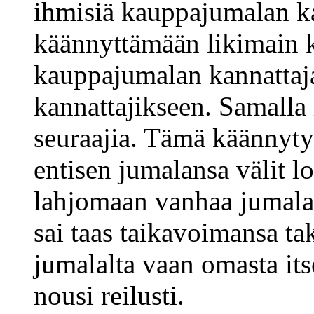
ihmisiä kauppajumalan ka
käännyttämään likimain 
kauppajumalan kannattaj
kannattajikseen. Samalla
seuraajia. Tämä käännyty
entisen jumalansa välit lo
lahjomaan vanhaa jumalaa
sai taas taikavoimansa tak
jumalalta vaan omasta it
nousi reilusti.