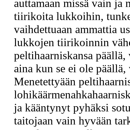
auttamaan missä vain ja 
tiirikoita lukkoihin, tunk
vaihdettuaan ammattia us
lukkojen tiirikoinnin vä
peltihaarniskansa päällä, 
aina kun se ei ole päällä,
Menetettyään peltihaarnis
lohikäärmenahkahaarnisk
ja kääntynyt pyhäksi sotu
taitojaan vain hyvään tar