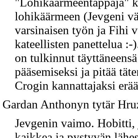
"Lohikäärmeentappaja" k
lohikäärmeen (Jevgeni väi
varsinaisen työn ja Fihi v
kateellisten panettelua :
on tulkinnut täyttäneensä
pääsemiseksi ja pitää täte
Crogin kannattajaksi erä
Gardan Anthonyn tytär Hr
Jevgenin vaimo. Hobitti,
kaikkea ja pystyvän lähe