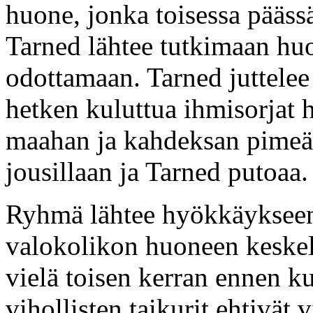
huone, jonka toisessa pääss
Tarned lähtee tutkimaan huo
odottamaan. Tarned juttelee 
hetken kuluttua ihmisorjat 
maahan ja kahdeksan pimeä
jousillaan ja Tarned putoaa.
Ryhmä lähtee hyökkäykseen 
valokolikon huoneen keskell
vielä toisen kerran ennen ku
vihollisten taikurit ehtivät