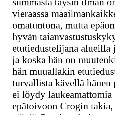
summasta täysin ilman om
vieraassa maailmankaikk
omatuntona, mutta epäon
hyvän taianvastustuskyky
etutiedustelijana alueilla
ja koska hän on muutenki
hän muuallakin etutiedus
turvallista kävellä hänen
ei löydy laukeamattomia
epätoivoon Crogin takia,