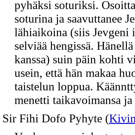
pyhäksi soturiksi. Osoitt
soturina ja saavuttanee 
lähiaikoina (siis Jevgeni 
selviää hengissä. Hänellä
kanssa) suin päin kohti v
usein, että hän makaa h
taistelun loppua. Käännt
menetti taikavoimansa ja
Sir Fihi Dofo Pyhyte (
Kivi