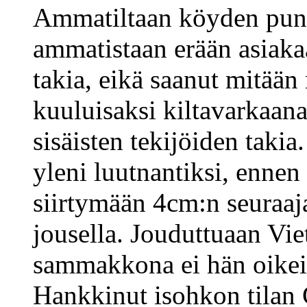
Ammatiltaan köyden puno
ammatistaan erään asiak
takia, eikä saanut mitään
kuuluisaksi kiltavarkaana
sisäisten tekijöiden takia
yleni luutnantiksi, ennen
siirtymään 4cm:n seuraaj
jousella. Jouduttuaan Vi
sammakkona ei hän oikein 
Hankkinut isohkon tilan 