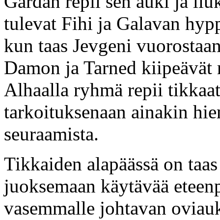
Gardan repii sen auki ja liu
tulevat Fihi ja Galavan hyp
kun taas Jevgeni vuorostaan 
Damon ja Tarned kiipeävät r
Alhaalla ryhmä repii tikkaat
tarkoituksenaan ainakin hie
seuraamista.
Tikkaiden alapäässä on taas
juoksemaan käytävää eteenpä
vasemmalle johtavan oviau