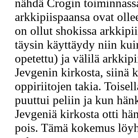
nähdä Crogin toiminnassa 
arkkipiispaansa ovat olle
on ollut shokissa arkkipi
täysin käyttäydy niin ku
opetettu) ja välilä arkkip
Jevgenin kirkosta, siinä 
oppiriitojen takia. Toisell
puuttui peliin ja kun hän
Jevgeniä kirkosta otti hä
pois. Tämä kokemus löyhi