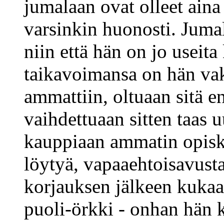
jumalaan ovat olleet aina 
varsinkin huonosti. Jumal
niin että hän on jo useita
taikavoimansa on hän vak
ammattiin, oltuaan sitä e
vaihdettuaan sitten taas 
kauppiaan ammatin opiske
löytyä, vapaaehtoisavust
korjauksen jälkeen kukaan
puoli-örkki - onhan hän 