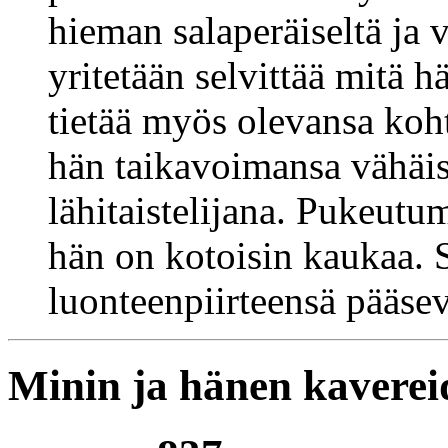
hieman salaperäiseltä ja v
yritetään selvittää mitä 
tietää myös olevansa koht
hän taikavoimansa vähäis
lähitaistelijana. Pukeutu
hän on kotoisin kaukaa. S
luonteenpiirteensä pääsevä
Minin ja hänen kaverei