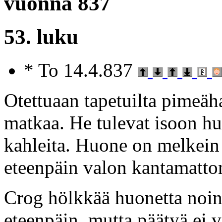
vuonna 837
53. luku
* To 14.4.837
Otettuaan tapetuilta pimeäha
matkaa. He tulevat isoon huo
kahleita. Huone on melkein 
eteenpäin valon kantamatto
Crog hölkkää huonetta noi
eteenpäin, mutta päätyä ei v