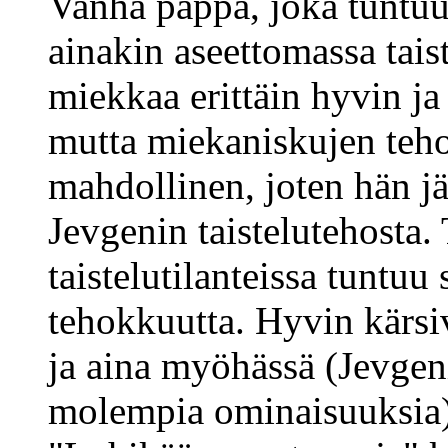
Vanha pappa, joka tuntuu
ainakin aseettomassa tais
miekkaa erittäin hyvin ja
mutta miekaniskujen teho
mahdollinen, joten hän j
Jevgenin taistelutehosta.
taistelutilanteissa tuntuu 
tehokkuutta. Hyvin kärsi
ja aina myöhässä (Jevgen
molempia ominaisuuksia)