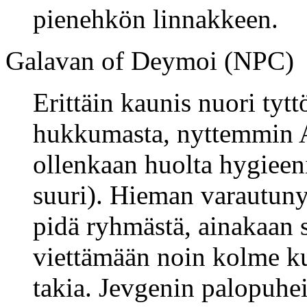
pienehkön linnakkeen.
Galavan of Deymoi (NPC)
Erittäin kaunis nuori tytt
hukkumasta, nyttemmin A
ollenkaan huolta hygieeni
suuri). Hieman varautunyt 
pidä ryhmästä, ainakaan 
viettämään noin kolme 
takia. Jevgenin palopuhei