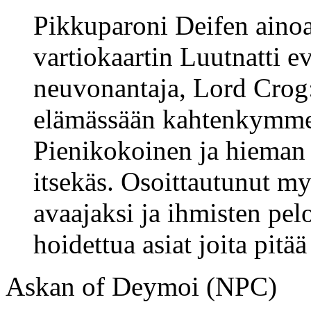
Pikkuparoni Deifen ainoa 
vartiokaartin Luutnatti e
neuvonantaja, Lord Crog:
elämässään kahtenkymme
Pienikokoinen ja hieman 
itsekäs. Osoittautunut m
avaajaksi ja ihmisten pel
hoidettua asiat joita pitää
Askan of Deymoi (NPC)