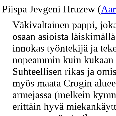
Piispa Jevgeni Hruzew (
Aar
Väkivaltainen pappi, jok
osaan asioista läiskimällä 
innokas työntekijä ja tek
nopeammin kuin kukaan 
Suhteellisen rikas ja omi
myös maata Crogin aluee
armejassa (melkein kymme
erittäin hyvä miekankäyt