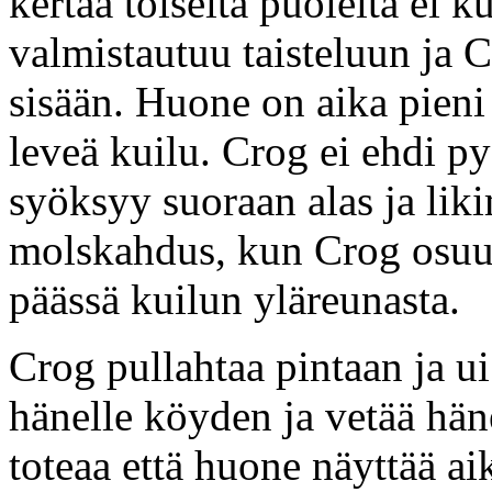
kertaa toiselta puolelta ei
valmistautuu taisteluun ja C
sisään. Huone on aika pieni 
leveä kuilu. Crog ei ehdi p
syöksyy suoraan alas ja lik
molskahdus, kun Crog osuu 
päässä kuilun yläreunasta.
Crog pullahtaa pintaan ja ui
hänelle köyden ja vetää hän
toteaa että huone näyttää ai