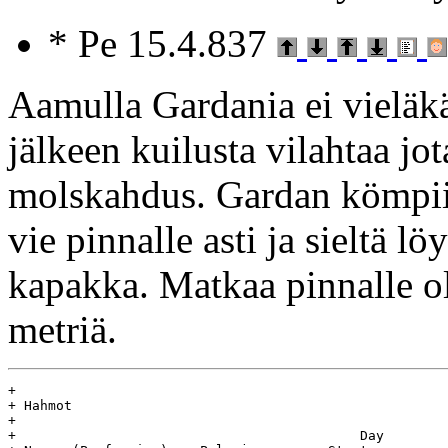
* Pe 15.4.837
Aamulla Gardania ei vieläk
jälkeen kuilusta vilahtaa jot
molskahdus. Gardan kömpii yl
vie pinnalle asti ja sieltä 
kapakka. Matkaa pinnalle o
metriä.
+

+ Hahmot

+

+					    Day				Age
