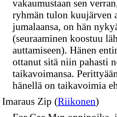
vakaumustaan sen verran,
ryhmän tulon kuujärven a
jumalaansa, on hän nykyä
(seuraaminen koostuu lä
auttamiseen). Hänen enti
ottanut sitä niin pahasti 
taikavoimansa. Perittyää
hänellä on taikavoimia eh
Imaraus Zip (
Riikonen
)