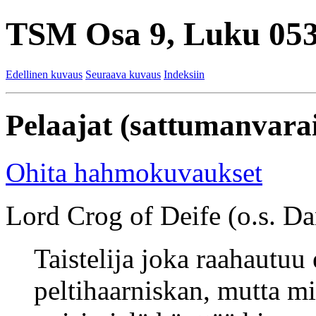
TSM Osa 9, Luku 053
Edellinen kuvaus
Seuraava kuvaus
Indeksiin
Pelaajat (sattumanvarai
Ohita hahmokuvaukset
Lord Crog of Deife (o.s. Dan
Taistelija joka raahautuu
peltihaarniskan, mutta m