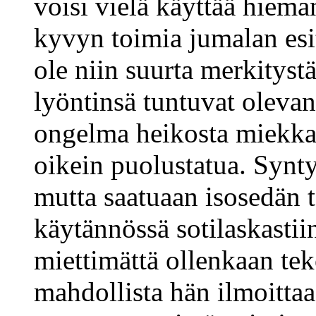
voisi vielä käyttää hiema
kyvyn toimia jumalan esit
ole niin suurta merkityst
lyöntinsä tuntuvat olevan
ongelma heikosta miekkail
oikein puolustatua. Synty
mutta saatuaan isosedän t
käytännössä sotilaskasti
miettimättä ollenkaan tek
mahdollista hän ilmoitta