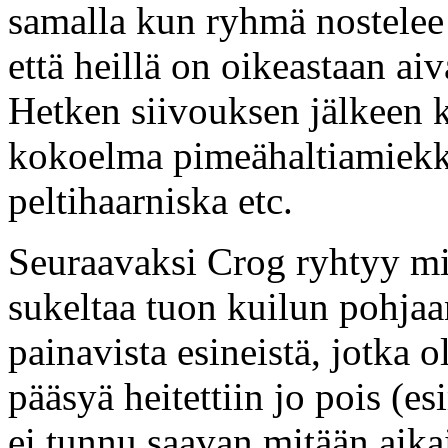
samalla kun ryhmä nostelee
että heillä on oikeastaan ai
Hetken siivouksen jälkeen 
kokoelma pimeähaltiamiekko
peltihaarniska etc.
Seuraavaksi Crog ryhtyy mie
sukeltaa tuon kuilun pohjaan
painavista esineistä, jotka 
pääsyä heitettiin jo pois (e
ei tunnu saavan mitään aika