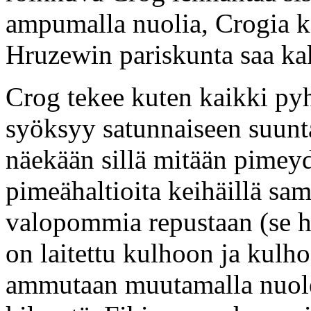
ampumalla nuolia, Crogia ko
Hruzewin pariskunta saa kak
Crog tekee kuten kaikki pyhä
syöksyy satunnaiseen suunt
näekään sillä mitään pimeyd
pimeähaltioita keihäillä sa
valopommia repustaan (se ho
on laitettu kulhoon ja kulh
ammutaan muutamalla nuolel