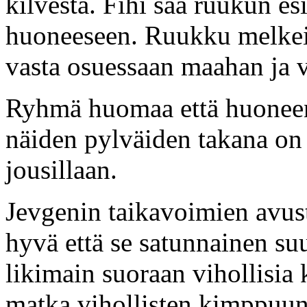
kilvestä. Fihi saa ruukun esi
huoneeseen. Ruukku melkein
vasta osuessaan maahan ja 
Ryhmä huomaa että huoneen 
näiden pylväiden takana on
jousillaan.
Jevgenin taikavoimien avust
hyvä että se satunnainen suu
likimain suoraan vihollisia 
matka vihollisten kimppuun