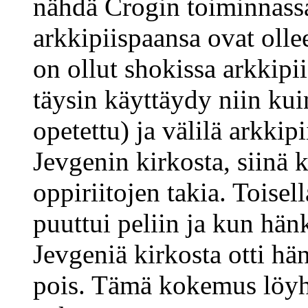
nähdä Crogin toiminnassa 
arkkipiispaansa ovat olle
on ollut shokissa arkkipi
täysin käyttäydy niin ku
opetettu) ja välilä arkkip
Jevgenin kirkosta, siinä 
oppiriitojen takia. Toisell
puuttui peliin ja kun hän
Jevgeniä kirkosta otti hä
pois. Tämä kokemus löyhi