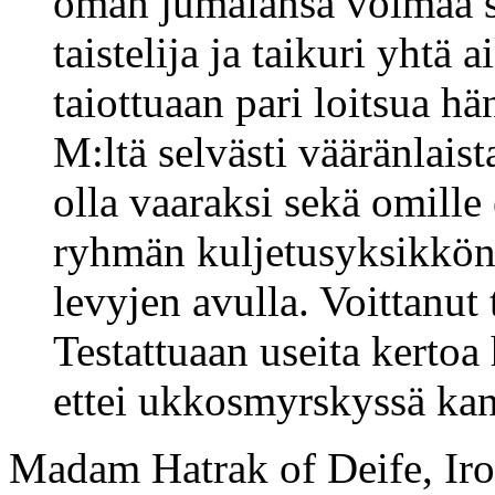
oman jumalansa voimaa se
taistelija ja taikuri yhtä 
taiottuaan pari loitsua h
M:ltä selvästi vääränlaist
olla vaaraksi sekä omille 
ryhmän kuljetusyksikkönä,
levyjen avulla. Voittanut 
Testattuaan useita kertoa
ettei ukkosmyrskyssä kann
Madam Hatrak of Deife, Iro