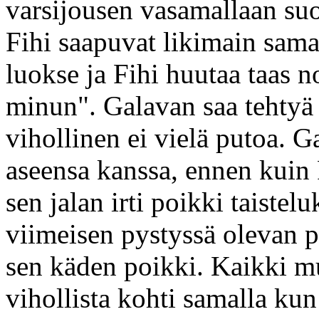
varsijousen vasamallaan s
Fihi saapuvat likimain sam
luokse ja Fihi huutaa taas no
minun". Galavan saa tehtyä
vihollinen ei vielä putoa. 
aseensa kanssa, ennen kuin 
sen jalan irti poikki taistel
viimeisen pystyssä olevan 
sen käden poikki. Kaikki mu
vihollista kohti samalla ku