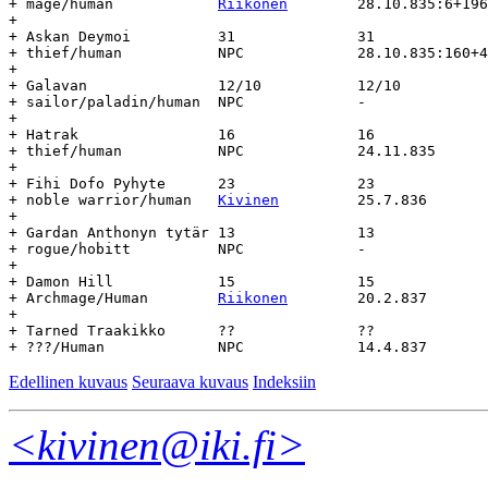
+ mage/human		
Riikonen
	28.10.835:6+196	20.2.837	-

+

+ Askan Deymoi		31		31

+ thief/human		NPC		28.10.835:160+42-		-

+

+ Galavan		12/10		12/10

+ sailor/paladin/human	NPC		-		-		-

+

+ Hatrak		16		16

+ thief/human		NPC		24.11.835	-		-

+

+ Fihi Dofo Pyhyte	23		23

+ noble warrior/human	
Kivinen
		25.7.836	-		-

+

+ Gardan Anthonyn tytär	13		13

+ rogue/hobitt		NPC		-		-		-

+

+ Damon Hill		15		15

+ Archmage/Human	
Riikonen
	20.2.837	-		-

+

+ Tarned Traakikko	??		??

Edellinen kuvaus
Seuraava kuvaus
Indeksiin
<kivinen@iki.fi>