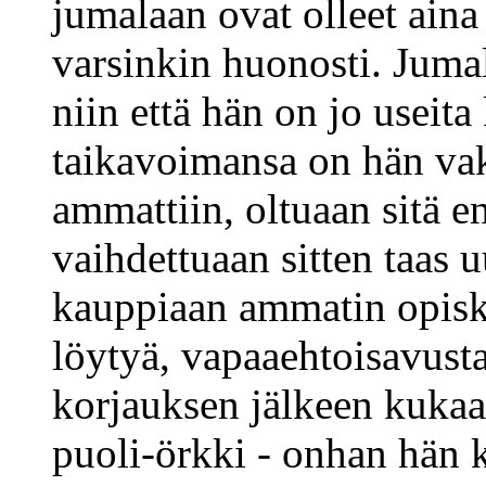
jumalaan ovat olleet aina 
varsinkin huonosti. Jumal
niin että hän on jo useita
taikavoimansa on hän vak
ammattiin, oltuaan sitä e
vaihdettuaan sitten taas 
kauppiaan ammatin opiske
löytyä, vapaaehtoisavust
korjauksen jälkeen kukaan
puoli-örkki - onhan hän 