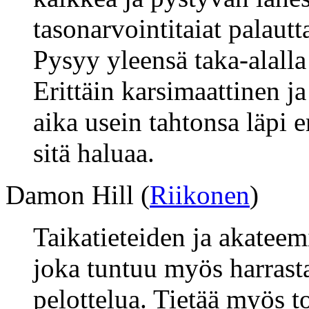
tasonarvointitaiat palautt
Pysyy yleensä taka-alalla 
Erittäin karsimaattinen ja
aika usein tahtonsa läpi e
sitä haluaa.
Damon Hill (
Riikonen
)
Taikatieteiden ja akateem
joka tuntuu myös harrast
pelottelua. Tietää myös t