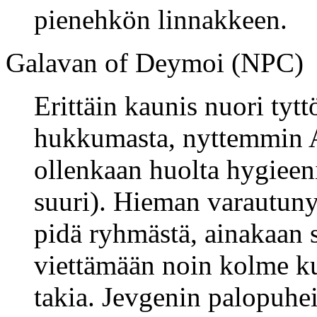
pienehkön linnakkeen.
Galavan of Deymoi (NPC)
Erittäin kaunis nuori tytt
hukkumasta, nyttemmin A
ollenkaan huolta hygieeni
suuri). Hieman varautunyt 
pidä ryhmästä, ainakaan 
viettämään noin kolme 
takia. Jevgenin palopuhei