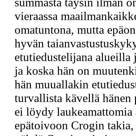
summasta täysin ilman om
vieraassa maailmankaikk
omatuntona, mutta epäon
hyvän taianvastustuskyky
etutiedustelijana alueilla
ja koska hän on muutenki
hän muuallakin etutiedus
turvallista kävellä hänen
ei löydy laukeamattomia
epätoivoon Crogin takia,