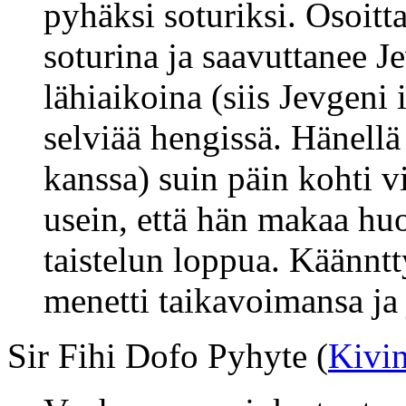
pyhäksi soturiksi. Osoitt
soturina ja saavuttanee 
lähiaikoina (siis Jevgeni 
selviää hengissä. Hänellä
kanssa) suin päin kohti v
usein, että hän makaa h
taistelun loppua. Käännt
menetti taikavoimansa ja
Sir Fihi Dofo Pyhyte (
Kivi