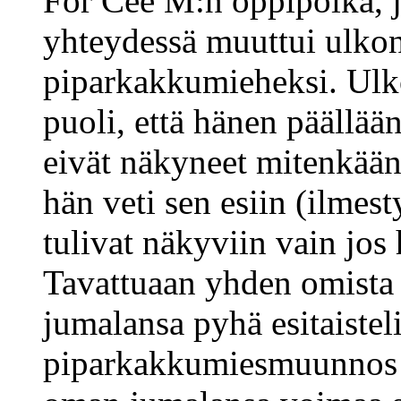
For Cee M:n oppipoika, 
yhteydessä muuttui ulkon
piparkakkumieheksi. Ulk
puoli, että hänen päällään
eivät näkyneet mitenkään,
hän veti sen esiin (ilmesty
tulivat näkyviin vain jos 
Tavattuaan yhden omista j
jumalansa pyhä esitaisteli
piparkakkumiesmuunnos p