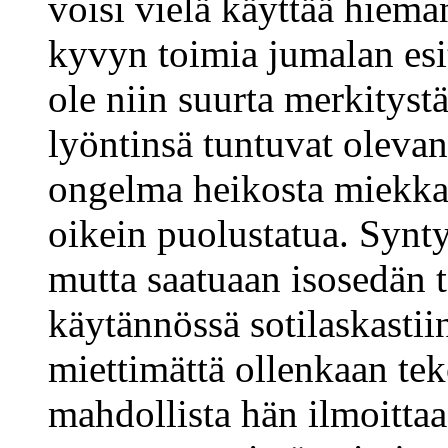
voisi vielä käyttää hiema
kyvyn toimia jumalan esit
ole niin suurta merkityst
lyöntinsä tuntuvat olevan
ongelma heikosta miekkail
oikein puolustatua. Synty
mutta saatuaan isosedän t
käytännössä sotilaskasti
miettimättä ollenkaan tek
mahdollista hän ilmoitta