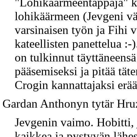
"Lohikäärmeentappaja" k
lohikäärmeen (Jevgeni väi
varsinaisen työn ja Fihi v
kateellisten panettelua :
on tulkinnut täyttäneensä
pääsemiseksi ja pitää täte
Crogin kannattajaksi erä
Gardan Anthonyn tytär Hr
Jevgenin vaimo. Hobitti,
kaikkea ja pystyvän lähe