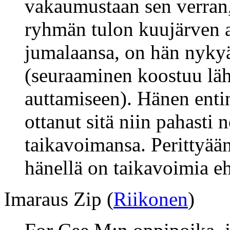
vakaumustaan sen verran,
ryhmän tulon kuujärven a
jumalaansa, on hän nykyä
(seuraaminen koostuu lä
auttamiseen). Hänen enti
ottanut sitä niin pahasti 
taikavoimansa. Perittyää
hänellä on taikavoimia eh
Imaraus Zip (
Riikonen
)