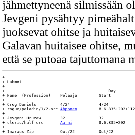
jähmettyneenä silmissään ol
Jevgeni pysähtyy pimeähalti
juoksevat ohitse ja huitaise
Galavan huitaisee ohitse, mu
että se putoaa tajuttomana 
+

+ Hahmot

+

+					    Day				Age

+ Name	(Profession)	Pelaaja		Start		End		(days)

+

+ Crog Daniels		4/24		4/24

+ rogue/paladin/1/2-orc	
Ahponen
		8.6.835+202+112	-		-

+

+ Jevgeni Hruzew	32		32

+ cleric/half-orc	
Aarni
		8.6.835+202	-		-

+

+ Imaraus Zip		Out/22		Out/22
