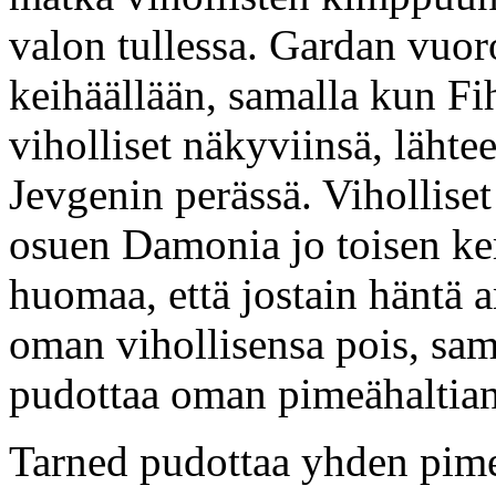
valon tullessa. Gardan vuor
keihäällään, samalla kun Fi
viholliset näkyviinsä, läht
Jevgenin perässä. Vihollise
osuen Damonia jo toisen ke
huomaa, että jostain häntä 
oman vihollisensa pois, sama
pudottaa oman pimeähaltians
Tarned pudottaa yhden pime