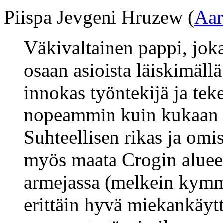
Piispa Jevgeni Hruzew (
Aar
Väkivaltainen pappi, jok
osaan asioista läiskimällä 
innokas työntekijä ja tek
nopeammin kuin kukaan 
Suhteellisen rikas ja omi
myös maata Crogin aluee
armejassa (melkein kymme
erittäin hyvä miekankäyt