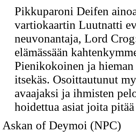
Pikkuparoni Deifen ainoa 
vartiokaartin Luutnatti e
neuvonantaja, Lord Crog:
elämässään kahtenkymme
Pienikokoinen ja hieman 
itsekäs. Osoittautunut m
avaajaksi ja ihmisten pel
hoidettua asiat joita pitää
Askan of Deymoi (NPC)