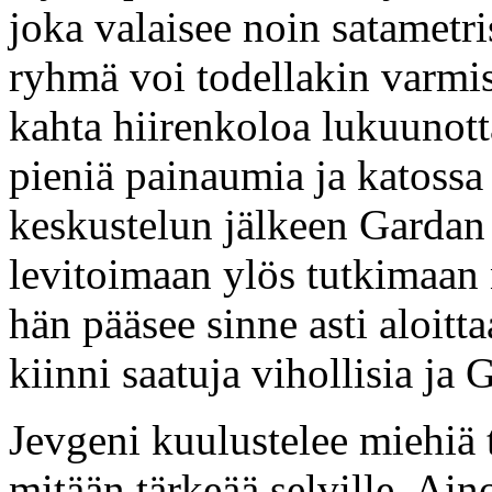
joka valaisee noin satametr
ryhmä voi todellakin varmis
kahta hiirenkoloa lukuunott
pieniä painaumia ja katossa
keskustelun jälkeen Gardan
levitoimaan ylös tutkimaan 
hän pääsee sinne asti aloitt
kiinni saatuja vihollisia j
Jevgeni kuulustelee miehiä 
mitään tärkeää selville. Ain