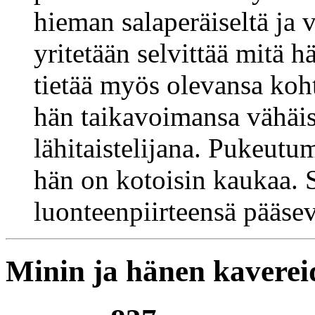
hieman salaperäiseltä ja v
yritetään selvittää mitä 
tietää myös olevansa koht
hän taikavoimansa vähäis
lähitaistelijana. Pukeutu
hän on kotoisin kaukaa. S
luonteenpiirteensä pääsevä
Minin ja hänen kaverei