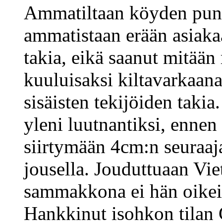
Ammatiltaan köyden puno
ammatistaan erään asiak
takia, eikä saanut mitään
kuuluisaksi kiltavarkaana
sisäisten tekijöiden takia
yleni luutnantiksi, ennen
siirtymään 4cm:n seuraaj
jousella. Jouduttuaan Vi
sammakkona ei hän oikein 
Hankkinut isohkon tilan 