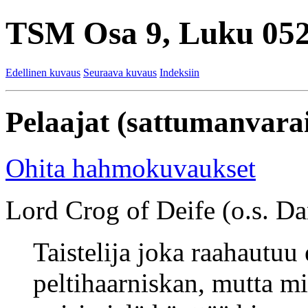
TSM Osa 9, Luku 052
Edellinen kuvaus
Seuraava kuvaus
Indeksiin
Pelaajat (sattumanvarai
Ohita hahmokuvaukset
Lord Crog of Deife (o.s. Dan
Taistelija joka raahautuu
peltihaarniskan, mutta m