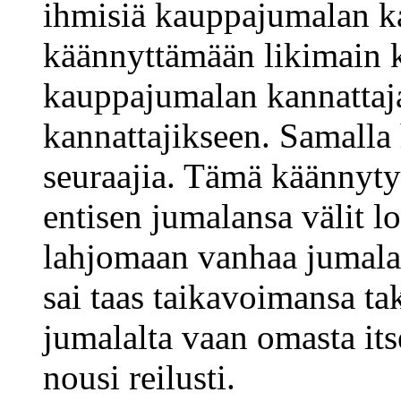
ihmisiä kauppajumalan ka
käännyttämään likimain 
kauppajumalan kannattaj
kannattajikseen. Samalla
seuraajia. Tämä käännyty
entisen jumalansa välit lo
lahjomaan vanhaa jumalaa
sai taas taikavoimansa tak
jumalalta vaan omasta it
nousi reilusti.