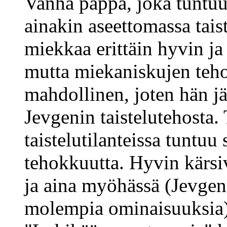
Vanha pappa, joka tuntuu
ainakin aseettomassa tais
miekkaa erittäin hyvin ja
mutta miekaniskujen teho
mahdollinen, joten hän j
Jevgenin taistelutehosta.
taistelutilanteissa tuntuu 
tehokkuutta. Hyvin kärsi
ja aina myöhässä (Jevgen
molempia ominaisuuksia)