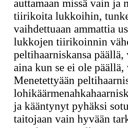
auttamaan missä vain ja 
tiirikoita lukkoihin, tunk
vaihdettuaan ammattia us
lukkojen tiirikoinnin vä
peltihaarniskansa päällä, 
aina kun se ei ole päällä,
Menetettyään peltihaarnis
lohikäärmenahkahaarnisk
ja kääntynyt pyhäksi sotu
taitojaan vain hyvään tar