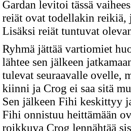
Gardan levitoi tässä vaiheess
reiät ovat todellakin reikiä, 
Lisäksi reiät tuntuvat olevan
Ryhmä jättää vartiomiet hu
lähtee sen jälkeen jatkamaa
tulevat seuraavalle ovelle,
kiinni ja Crog ei saa sitä 
Sen jälkeen Fihi keskittyy 
Fihi onnistuu heittämään ov
roikkuva Crog lennähtää sis