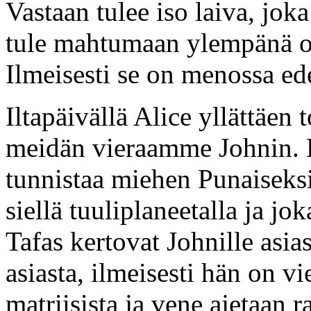
Vastaan tulee iso laiva, joka
tule mahtumaan ylempänä ol
Ilmeisesti se on menossa ed
Iltapäivällä Alice yllättäen 
meidän vieraamme Johnin. H
tunnistaa miehen Punaiseksi
siellä tuuliplaneetalla ja j
Tafas kertovat Johnille asia
asiasta, ilmeisesti hän on vi
matriisista ja vene ajetaan r