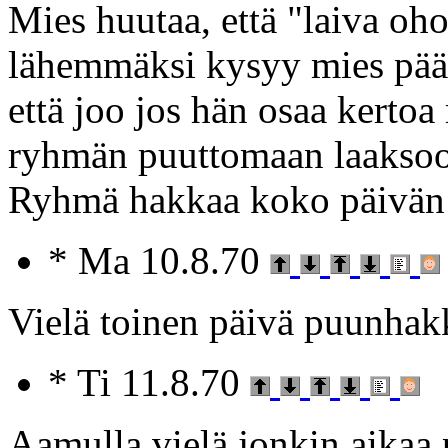
Mies huutaa, että "laiva oh
lähemmäksi kysyy mies pääs
että joo jos hän osaa kertoa
ryhmän puuttomaan laaksoon
Ryhmä hakkaa koko päivän 
* Ma 10.8.70
Vielä toinen päivä puunhak
* Ti 11.8.70
Aamulla vielä jonkin aikaa p