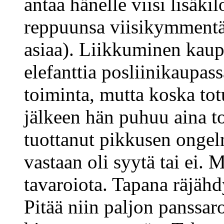
antaa hänelle viisi lisäkil
reppuunsa viisikymmentä 
asiaa). Liikkuminen kaup
elefanttia posliinikaupas
toiminta, mutta koska to
jälkeen hän puhuu aina t
tuottanut pikkusen ongel
vastaan oli syytä tai ei
tavaroiota. Tapana räjähd
Pitää niin paljon panssaro