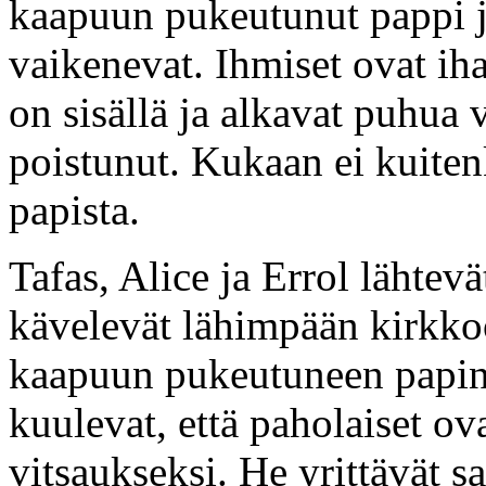
kaapuun pukeutunut pappi ja
vaikenevat. Ihmiset ovat ih
on sisällä ja alkavat puhua 
poistunut. Kukaan ei kuite
papista.
Tafas, Alice ja Errol lähtevä
kävelevät lähimpään kirkko
kaapuun pukeutuneen papin j
kuulevat, että paholaiset ov
vitsaukseksi. He yrittävät s