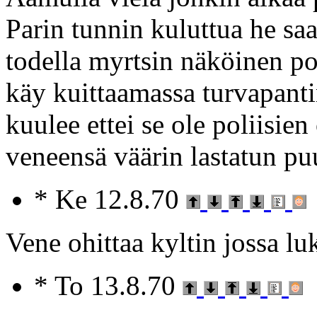
Parin tunnin kuluttua he saa
todella myrtsin näköinen pol
käy kuittaamassa turvapanti
kuulee ettei se ole poliisie
veneensä väärin lastatun pu
* Ke 12.8.70
Vene ohittaa kyltin jossa luk
* To 13.8.70