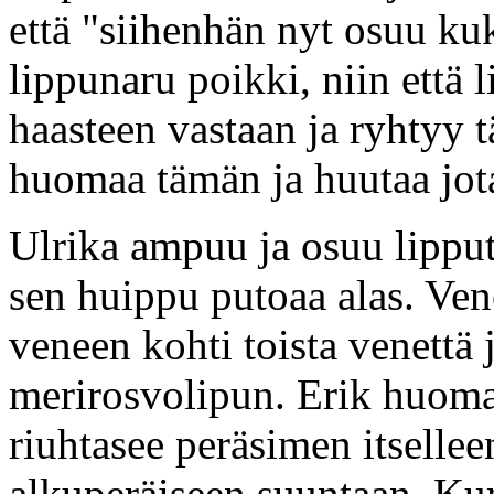
että "siihenhän nyt osuu k
lippunaru poikki, niin että 
haasteen vastaan ja ryhtyy 
huomaa tämän ja huutaa jota
Ulrika ampuu ja osuu lipput
sen huippu putoaa alas. Ven
veneen kohti toista venettä
merirosvolipun. Erik huoma
riuhtasee peräsimen itsellee
alkuperäiseen suuntaan. Kun