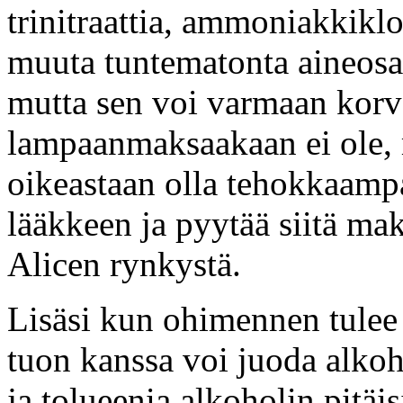
trinitraattia, ammoniakkikl
muuta tuntematonta aineosaa
mutta sen voi varmaan kor
lampaanmaksaakaan ei ole, 
oikeastaan olla tehokkaampa
lääkkeen ja pyytää siitä 
Alicen rynkystä.
Lisäsi kun ohimennen tulee 
tuon kanssa voi juoda alkoh
ja tolueenia alkoholin pitäis