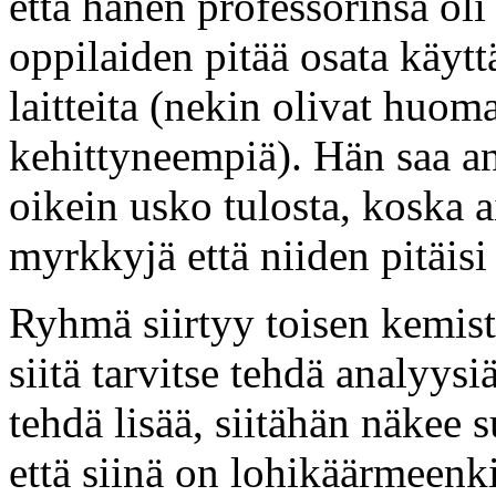
että hänen professorinsa oli
oppilaiden pitää osata käytt
laitteita (nekin olivat huomat
kehittyneempiä). Hän saa an
oikein usko tulosta, koska 
myrkkyjä että niiden pitäisi
Ryhmä siirtyy toisen kemisti
siitä tarvitse tehdä analyysiä
tehdä lisää, siitähän näkee 
että siinä on lohikäärmeenki