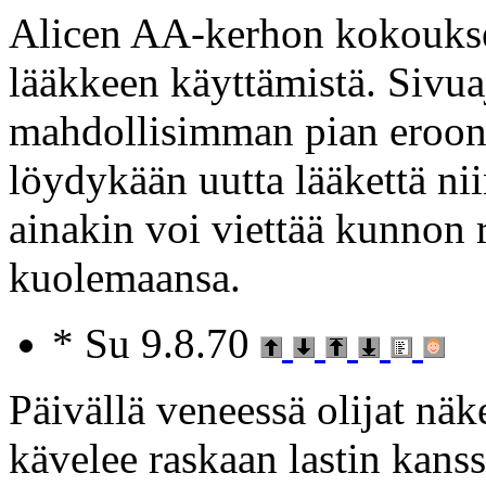
Alicen AA-kerhon kokoukses
lääkkeen käyttämistä. Sivuaj
mahdollisimman pian eroon j
löydykään uutta lääkettä ni
ainakin voi viettää kunnon
kuolemaansa.
* Su 9.8.70
Päivällä veneessä olijat näk
kävelee raskaan lastin kans