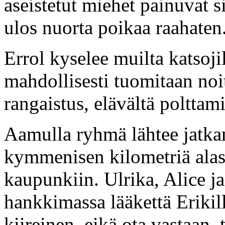
aseistetut miehet painuvat s
ulos nuorta poikaa raahaten
Errol kyselee muilta katsojil
mahdollisesti tuomitaan noit
rangaistus, elävältä polttam
Aamulla ryhmä lähtee jatka
kymmenisen kilometriä alas
kaupunkiin. Ulrika, Alice ja
hankkimassa lääkettä Erikil
kiireinen, eikä ota vastaan,