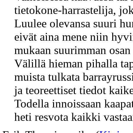
tietokone-harrastelija, j
Luulee olevansa suuri hur
eivät aina mene niin hyv
mukaan suurimman osan aj
Välillä hieman pihalla t
muista tulkata barrayruss
ja teoreettiset tiedot kai
Todella innoissaan kaapat
heti resvota kaikki vastaa