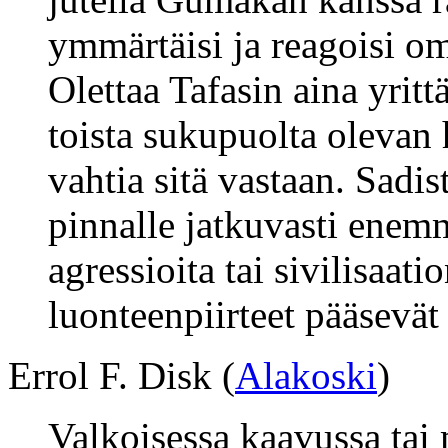
ymmärtäisi ja reagoisi om
Olettaa Tafasin aina yrit
toista sukupuolta olevan 
vahtia sitä vastaan. Sadis
pinnalle jatkuvasti enemm
agressioita tai sivilisaat
luonteenpiirteet pääsevät 
Errol F. Disk (
Alakoski
)
Valkoisessa kaavussa tai