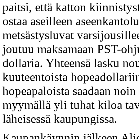
paitsi, että katton kiinnisty
ostaa aseilleen aseenkantolu
metsästysluvat varsijousille
joutuu maksamaan PST-ohju
dollaria. Yhteensä lasku nou
kuuteentoista hopeadollariin
hopeapaloista saadaan noin 
myymällä yli tuhat kiloa ta
läheisessä kaupungissa.
Kaupankäynnin jälkeen Alice