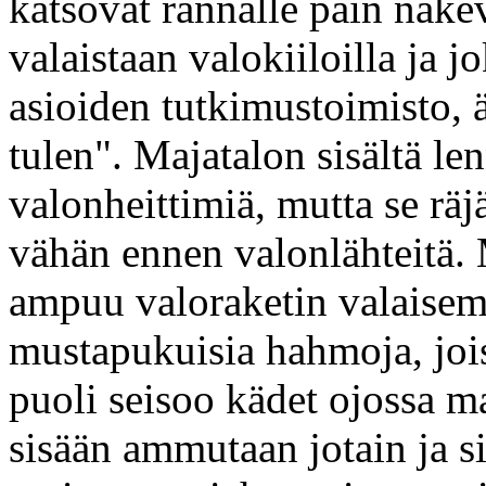
katsovat rannalle päin näkev
valaistaan valokiiloilla ja 
asioiden tutkimustoimisto, 
tulen". Majatalon sisältä le
valonheittimiä, mutta se räj
vähän ennen valonlähteitä. M
ampuu valoraketin valaisem
mustapukuisia hahmoja, joist
puoli seisoo kädet ojossa m
sisään ammutaan jotain ja si