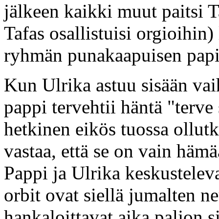
jälkeen kaikki muut paitsi T
Tafas osallistuisi orgioihin
ryhmän punakaapuisen papi
Kun Ulrika astuu sisään va
pappi tervehtii häntä "terve 
hetkinen eikös tuossa ollutka
vastaa, että se on vain hämä
Pappi ja Ulrika keskusteleva
orbit ovat siellä jumalten n
hankaloittavat aika paljon s