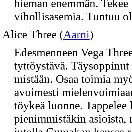
hieman enemmän. Tekee u
vihollisasemia. Tuntuu o
Alice Three (
Aarni
)
Edesmenneen Vega Three
tyttöystävä. Täysoppinut 
mistään. Osaa toimia myö
avoimesti mielenvoimiaan.
töykeä luonne. Tappelee l
pienimmistäkin asioista, 
jutella Gumakan kanssa ra