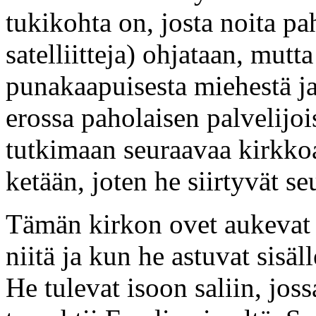
tukikohta on, josta noita pah
satelliitteja) ohjataan, mutt
punakaapuisesta miehestä j
erossa paholaisen palvelijoi
tutkimaan seuraavaa kirkkoa
ketään, joten he siirtyvät s
Tämän kirkon ovet aukevat 
niitä ja kun he astuvat sisä
He tulevat isoon saliin, jos