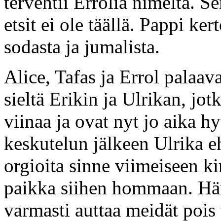
tervehtii Errolia nimeltä. S
etsit ei ole täällä. Pappi ke
sodasta ja jumalista.
Alice, Tafas ja Errol palaava
sieltä Erikin ja Ulrikan, jo
viinaa ja ovat nyt jo aika 
keskutelun jälkeen Ulrika e
orgioita sinne viimeiseen 
paikka siihen hommaan. Häne
varmasti auttaa meidät pois 