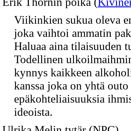
Erik Thornin poika (
Kivine
Viikinkien sukua oleva en
joka vaihtoi ammatin pak
Haluaa aina tilaisuuden tu
Todellinen ulkoilmaihmine
kynnys kaikkeen alkohol
kanssa joka on yhtä outo
epäkohteliaisuuksia ihmis
ideoista.
Ulrika Melin tytär (NPC)