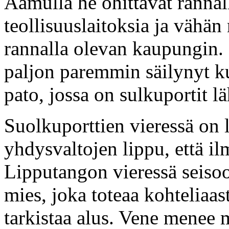
Aamulla he ohittavat rannal
teollisuuslaitoksia ja vähä
rannalla olevan kaupungin.
paljon paremmin säilynyt ku
pato, jossa on sulkuportit l
Suolkuporttien vieressä on 
yhdysvaltojen lippu, että il
Lipputangon vieressä seiso
mies, joka toteaa kohteliaast
tarkistaa alus. Vene menee 