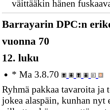
väittääkin hänen fuskaav
Barrayarin DPC:n erik
vuonna 70
12. luku
* Ma 3.8.70
Ryhmä pakkaa tavaroita ja 
jokea alaspäin, kunhan nyt e