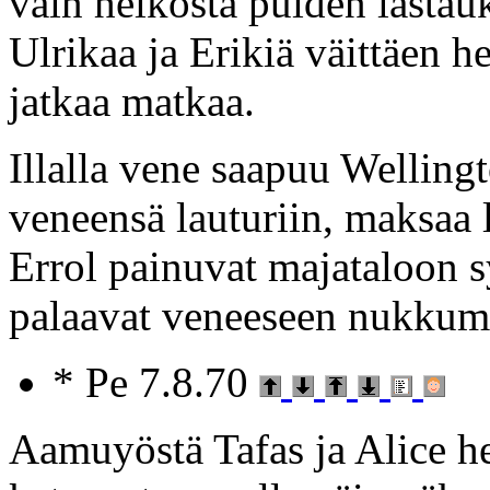
vain heikosta puiden lastau
Ulrikaa ja Erikiä väittäen h
jatkaa matkaa.
Illalla vene saapuu Wellingt
veneensä lauturiin, maksaa l
Errol painuvat majataloon 
palaavat veneeseen nukkum
* Pe 7.8.70
Aamuyöstä Tafas ja Alice he