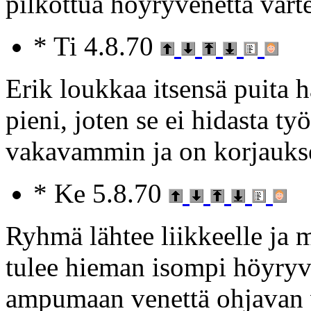
pilkottua höyryvenettä vart
* Ti 4.8.70
Erik loukkaa itsensä puita 
pieni, joten se ei hidasta ty
vakavammin ja on korjaukse
* Ke 5.8.70
Ryhmä lähtee liikkeelle ja 
tulee hieman isompi höyryve
ampumaan venettä ohjavan