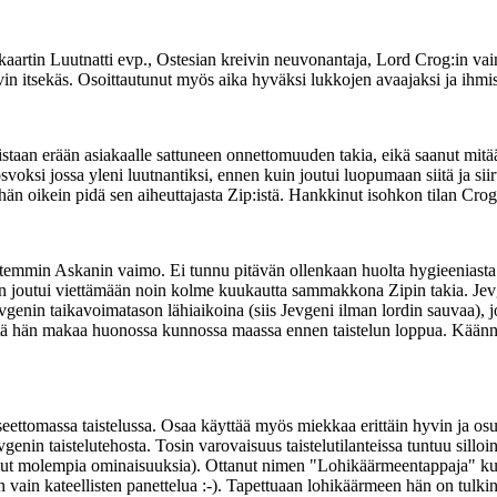
tiokaartin Luutnatti evp., Ostesian kreivin neuvonantaja, Lord Crog:in
 itsekäs. Osoittautunut myös aika hyväksi lukkojen avaajaksi ja ihmisten
an erään asiakaalle sattuneen onnettomuuden takia, eikä saanut mitään
irosvoksi jossa yleni luutnantiksi, ennen kuin joutui luopumaan siitä ja 
 oikein pidä sen aiheuttajasta Zip:istä. Hankkinut isohkon tilan Crog
ttemmin Askanin vaimo. Ei tunnu pitävän ollenkaan huolta hygieeniasta (
in joutui viettämään noin kolme kuukautta sammakkona Zipin takia. Jevg
vgenin taikavoimatason lähiaikoina (siis Jevgeni ilman lordin sauvaa), j
 että hän makaa huonossa kunnossa maassa ennen taistelun loppua. Kään
eettomassa taistelussa. Osaa käyttää myös miekkaa erittäin hyvin ja os
enin taistelutehosta. Tosin varovaisuus taistelutilanteissa tuntuu silloi
nut molempia ominaisuuksia). Ottanut nimen "Lohikäärmeentappaja" kun
 on vain kateellisten panettelua :-). Tapettuaan lohikäärmeen hän on tulki