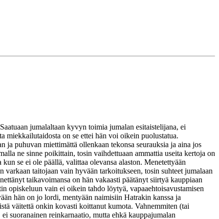
Saatuaan jumalaltaan kyvyn toimia jumalan esitaistelijana, ei
a miekkailutaidosta on se ettei hän voi oikein puolustatua.
an ja puhuvan miettimättä ollenkaan tekonsa seurauksia ja aina jos
alla ne sinne poikittain, tosin vaihdettuaan ammattia useita kertoja on
 kun se ei ole päällä, valittaa olevansa alaston. Menetettyään
n varkaan taitojaan vain hyvään tarkoitukseen, tosin suhteet jumalaan
 menettänyt taikavoimansa on hän vakaasti päätänyt siirtyä kauppiaan
tin opiskeluun vain ei oikein tahdo löytyä, vapaaehtoisavustamisen
ään hän on jo lordi, mentyään naimisiin Hatrakin kanssa ja
eistä väitettä onkin kovasti koittanut kumota. Vahnemmiten (tai
, ei suoranainen reinkarnaatio, mutta ehkä kauppajumalan