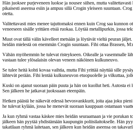
Hän juoksee purjeveneen luokse ja nousee siihen, mutta valitettavast
pikaisesti aseensa esiin ja ampuu sillä Crogin yleiseen suuntaan. Crog
otetta.
Valitettavasti mies menee tajuttomaksi ennen kuin Crog saa kunnon ot
veneeseen sisälle yrittäen etsiä ruokaa. Löytää metallipurkin, jossa 
Muut ovat tällä välin kävelleet metsään ja löytävät vieltä peuran jälj
heidän mielestä on enemmän Crogin suuntaan. Fihi ottaa Brassen, M:n 
Vähän myöhemmin he tulevat risteykseen. Oikealle ja vasemmalle lähtee
vastaan tulee ylösalaisin olevan veneen näköinen kulkuneuvo.
Se tulee heitä kohti kovaa vaihtia, mutta Fihi yrittää näyttää sille py
lähtevät perään. Fihi lentää kulkuneuvon etuopuolelle ja vilkuttaa, jol
Kuski on ajanut suoraan päin puuta ja hän on kuollut heti. Autosta ei l
Sen jälkeen he jatkavat juoksuaan eteenpäin.
Hetken päästä he näkevät edessä hevosvankkurit, joita ajaa joku pien
he tulevat kylään, jossa he menevät suoraan kauppaan ostamaan vaatteita.
Ja kun ryhmä vastaa käskee mies heidän seuraamaan ja vie porukan toise
jälkeen hän pyytää yhdistämään kaupungin poliisilaitokselle. Hän pyy
takatilaan ryhmä laitetaan, sen jälkeen kun heidän aseensa on takav