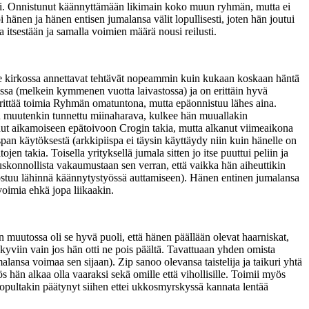
ksi. Onnistunut käännyttämään likimain koko muun ryhmän, mutta ei
änen ja hänen entisen jumalansa välit lopullisesti, joten hän joutui
a itsestään ja samalla voimien määrä nousi reilusti.
ekee kirkossa annettavat tehtävät nopeammin kuin kukaan koskaan häntä
sa (melkein kymmenen vuotta laivastossa) ja on erittäin hyvä
rittää toimia Ryhmän omatuntona, mutta epäonnistuu lähes aina.
on muutenkin tunnettu miinaharava, kulkee hän muuallakin
unut aikamoiseen epätoivoon Crogin takia, mutta alkanut viimeaikona
span käytöksestä (arkkipiispa ei täysin käyttäydy niin kuin hänelle on
en takia. Toisella yrityksellä jumala sitten jo itse puuttui peliin ja
skonnollista vakaumustaan sen verran, että vaikka hän aiheuttikin
ostuu lähinnä käännytystyössä auttamiseen). Hänen entinen jumalansa
voimia ehkä jopa liikaakin.
uutossa oli se hyvä puoli, että hänen päällään olevat haarniskat,
näkyviin vain jos hän otti ne pois päältä. Tavattuaan yhden omista
lansa voimaa sen sijaan). Zip sanoo olevansa taistelija ja taikuri yhtä
ös hän alkaa olla vaaraksi sekä omille että vihollisille. Toimii myös
 lopultakin päätynyt siihen ettei ukkosmyrskyssä kannata lentää