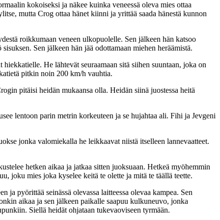
ormaalin kokoiseksi ja näkee kuinka veneessä oleva mies ottaa
litse, mutta Crog ottaa hänet kiinni ja yrittää saada hänestä kunnon
köydestä roikkumaan veneen ulkopuolelle. Sen jälkeen hän katsoo
yö sisuksen. Sen jälkeen hän jää odottamaan miehen heräämistä.
t hiekkatielle. He lähtevät seuraamaan sitä siihen suuntaan, joka on
atietä pitkin noin 200 km/h vauhtia.
ogin pitäisi heidän mukaansa olla. Heidän siinä juostessa heitä
usee lentoon parin metrin korkeuteen ja se hujahtaa ali. Fihi ja Jevgeni
uokse jonka valomiekalla he leikkaavat niistä itselleen lannevaatteet.
skustelee hetken aikaa ja jatkaa sitten juoksuaan. Hetkeä myöhemmin
 joku mies joka kyselee keitä te olette ja mitä te täällä teette.
en ja pyörittää seinässä olevassa laitteessa olevaa kampea. Sen
onkin aikaa ja sen jälkeen paikalle saapuu kulkuneuvo, jonka
punkiin. Siellä heidät ohjataan tukevaoviseen tyrmään.