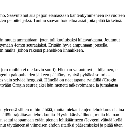
 vaimo. Saavuttanut siis paljon elämässään kahtenkymmeneen ikävuoteen
 peloittelijaksi. Tuntuu saavan hoidettua asiat joita pitää tärkeänä.
 muuta ammattiaan, joten tuli kuuluisaksi kiltavarkaana. Joutunut
siirtymään 4cm:n seuraajaksi. Erittäin hyvä ampumaan jousella.
in mailta, johon rakensi pienehkön linnakkeen.
ero muihin ei ole kovin suuri). Hieman varautunyt ja hiljainen, ei
enin palopuheiden jälkeen päättänyt ryhtyä pyhäksi soturiksi.
os vain selviää hengissä. Hänellä on näet tapana ryntäillä (Crogin
nttyään Crogin seuraajaksi hän menetti taikavoimansa ja jumalansa
uu yleensä siihen mihin tähtää, mutta miekaniskujen tehokkuus ei aina
n tällöin rajoittavan tehokkuutta. Hyvin kärsivällinen, mutta hieman
 sattui tappamaan erään pienen lohikäärmeen (Jevgeni väittää kyllä
nnut täyttäneensä viimeisen ehdon ritariksi pääsemiseksi ja pitää täten