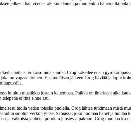
uksen jälkeen hän ei enää ole kiinalainen ja muutenkin hänen ulkonäkö
okeilla auttaisi erikoisominaisuudet. Crog kokeilee ensin gyrokompassi 
 joka on vapaaehtoinen. Ensimmäisen jälkeen Crog häviää ja loput kolme
ultapussilla.
 jossa kuuluu musiikkia jostain kauempaa. Paikka on ilmeisesti aika kau
elepatia ei riitä sinne asti.
lmeisesti tuolla veden toisella puolella. Crog lähtee tutkimaan mistä mu
paaluihin sidotun verkon ylitse. Samassa, joku huomaa hänet ja huutaa ko
seja valkoista jauhetta porukan juostessa pakoon. Crog muuttaa itsensä