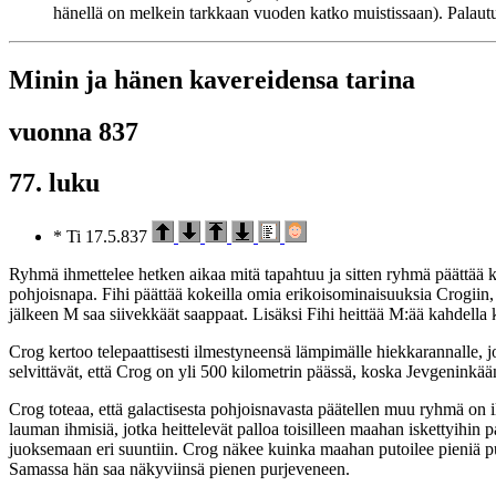
hänellä on melkein tarkkaan vuoden katko muistissaan). Palaut
Minin ja hänen kavereidensa tarina
vuonna 837
77. luku
* Ti 17.5.837
Ryhmä ihmettelee hetken aikaa mitä tapahtuu ja sitten ryhmä päättää k
pohjoisnapa. Fihi päättää kokeilla omia erikoisominaisuuksia Crogiin,
jälkeen M saa siivekkäät saappaat. Lisäksi Fihi heittää M:ää kahdella k
Crog kertoo telepaattisesti ilmestyneensä lämpimälle hiekkarannalle,
selvittävät, että Crog on yli 500 kilometrin päässä, koska Jevgeninkään t
Crog toteaa, että galactisesta pohjoisnavasta päätellen muu ryhmä on i
lauman ihmisiä, jotka heittelevät palloa toisilleen maahan iskettyihin 
juoksemaan eri suuntiin. Crog näkee kuinka maahan putoilee pieniä pus
Samassa hän saa näkyviinsä pienen purjeveneen.