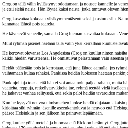
Crog on tällä välin kyllästynyt odottamaan ja nousee kannelle ja ve
ja etsii sieltä naisia. Hän löytää kaksi naista, jotka tuntuvat olevan h
Crog kasvattaa kokoaan viisikymmentäsenttiseksi ja astuu esiin. Nai
kannattaa lähteä pois saarelta.
He kävelevät veneelle, samalla Crog hieman kasvattaa kokoaan. Veneess
Muut ryhmän jäsenet haetaan tällä välin yksi kerrallaan kuulusteltava
He kertovat olevansa Los Angelesista (Crog on kuullut nimen naisilta j
kaikki hiedän varusteensa. He onnistuivat pelastamaan vain aseensa ja
Heidät päätetään pois ja kerrotaan, että juna lähtee aamulla, jos ry
vaihtamaan kultaa rahaksi. Pankissa heidän luokseen haetaan pankinjohta
Pankinjohtaja toteaa että hän ei voi antaa noin paljoa rahana, mutta 
vaatteita, reppuja, retkeilytarvikkeita jne, ryhmä teettää vielä itsell
he jatkavat vanhaa selitysstä, että sekin paloi heidän tavaroiden muka
Kun he kysyvät neuvoa nimismiehen luokse heidät ohjataan takaisin poli
kirjoittaa silti ryhmän jäsenille aseenkantoluvat ja neuvoo että Helsin
pääsee Helsinkiin ja sen jälkeen he painuvat lepäämään.
Crog kuulee yöllä meteliä ja huomaa että Rick on herännyt. Crog juttel
kokonsa 170 senttiseksi ja sanoo, että se johtui vain siitä että sinä kats