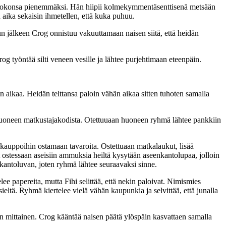
en kokonsa pienemmäksi. Hän hiipii kolmekymmentäsenttisenä metsään
an aika sekaisin ihmetellen, että kuka puhuu.
 jälkeen Crog onnistuu vakuuttamaan naisen siitä, että heidän
g työntää silti veneen vesille ja lähtee purjehtimaan eteenpäin.
n aikaa. Heidän telttansa paloin vähän aikaa sitten tuhoten samalla
a huoneen matkustajakodista. Otettuuaan huoneen ryhmä lähtee pankkiin
 kauppoihin ostamaan tavaroita. Ostettuaan matkalaukut, lisää
ät ostessaan aseisiin ammuksia heiltä kysytään aseenkantolupaa, jolloin
enkantoluvan, joten ryhmä lähtee seuraavaksi sinne.
ee papereita, mutta Fihi selittää, että nekin paloivat. Nimismies
ieltä. Ryhmä kiertelee vielä vähän kaupunkia ja selvittää, että junalla
rin mittainen. Crog kääntää naisen päätä ylöspäin kasvattaen samalla