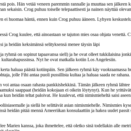
neestä pois. Hän vetää veneen paremmin rannalle ja muuttaa sen jälke
ieman sekaisin. Crog puhuu toiselle telepaattisesti ja nainen näyttää olev
nen ei huomaa häntä, ennen kuin Crog puhuu ääneen. Lyhyen keskustelun
ä Crog kuulee, että ainoastaan se tajuton mies osaa ohjata venettä. Cro
ksi ja heidän keksimänsä selityksensä menee täysin läpi
a ryhmä on sopinut tapaavansa siell) ja he ovat olleet tukkilaisina jonki
 kultarahapussinsa. Nyt he ovat matkalla kotiin Los Angelesiin.
hmä kerta haluaa päästä kotiinpäin. Sen jälkeen ryhmä käy vuokraamass
ja, jolle Fihi antaa puoli pussillista kultaa ja haluaa saada ne rahana.
hän voi antaa osaan rahasta pankkishekkinä. Tämän jälkeen ryhmä lähtee
een aamuksi saappaat (heidän kokojaan ei oikein löytynyt). Kun he yrittäv
na kun heidän teltat paloivat. He kuulevat, että nimismieheltä saisi ase
isiasemalle ja siellä he selittävät asian nimismiehelle. Nimismies kysel
gissä heidän pitää mennä Ameeriikan konsulaattiin ja hakea uudet passit s
ee Marien kanssa, joka ihmettelee, että oletko sinä todellakin alle met
oit alaspäin.