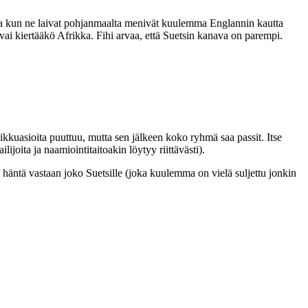
ja kun ne laivat pohjanmaalta menivät kuulemma Englannin kautta
ai kiertääkö Afrikka. Fihi arvaa, että Suetsin kanava on parempi.
kuasioita puuttuu, mutta sen jälkeen koko ryhmä saa passit. Itse
joita ja naamiointitaitoakin löytyy riittävästi).
 häntä vastaan joko Suetsille (joka kuulemma on vielä suljettu jonkin