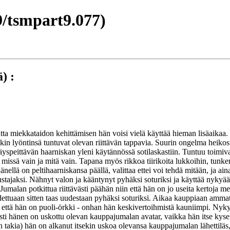
/tsmpart9.077)
) :
tta miekkataidon kehittämisen hän voisi vielä käyttää hieman lisäaikaa. 
kin lyöntinsä tuntuvat olevan riittävän tappavia. Suurin ongelma heikost
äyspeittävän haarniskan yleni käytännössä sotilaskastiin. Tuntuu toimiv
issä vain ja mitä vain. Tapana myös rikkoa tiirikoita lukkoihin, tunkem
llä on peltihaarniskansa päällä, valittaa ettei voi tehdä mitään, ja aina
stajaksi. Nähnyt valon ja kääntynyt pyhäksi soturiksi ja käyttää nykyää
i. Jumalan potkittua riittävästi päähän niin että hän on jo useita kertoja
hdettuaan sitten taas uudestaan pyhäksi soturiksi. Aikaa kauppiaan amma
 että hän on puoli-örkki - onhan hän keskivertoihmistä kauniimpi. Nyky
 asti hänen on uskottu olevan kauppajumalan avatar, vaikka hän itse kys
takia) hän on alkanut itsekin uskoa olevansa kauppajumalan lähettiläs