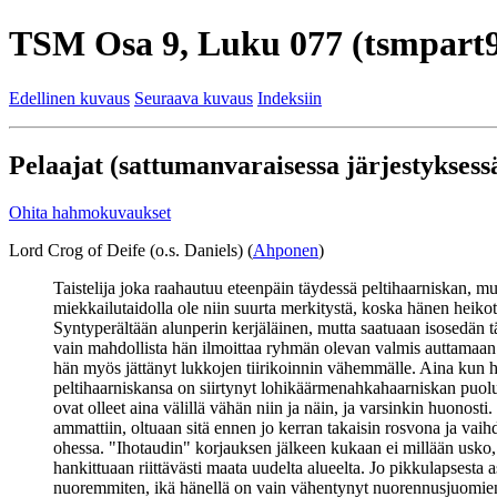
TSM Osa 9, Luku 077 (tsmpart9
Edellinen kuvaus
Seuraava kuvaus
Indeksiin
Pelaajat (sattumanvaraisessa järjestyksessä
Ohita hahmokuvaukset
Lord Crog of Deife (o.s. Daniels) (
Ahponen
)
Taistelija joka raahautuu eteenpäin täydessä peltihaarniskan, mu
miekkailutaidolla ole niin suurta merkitystä, koska hänen heikot
Syntyperältään alunperin kerjäläinen, mutta saatuaan isosedän t
vain mahdollista hän ilmoittaa ryhmän olevan valmis auttamaan m
hän myös jättänyt lukkojen tiirikoinnin vähemmälle. Aina kun häne
peltihaarniskansa on siirtynyt lohikäärmenahkahaarniskan puolu
ovat olleet aina välillä vähän niin ja näin, ja varsinkin huonost
ammattiin, oltuaan sitä ennen jo kerran takaisin rosvona ja vai
ohessa. "Ihotaudin" korjauksen jälkeen kukaan ei millään usko,
hankittuaan riittävästi maata uudelta alueelta. Jo pikkulapsesta
nuoremmiten, ikä hänellä on vain vähentynyt nuorennusjuomien 