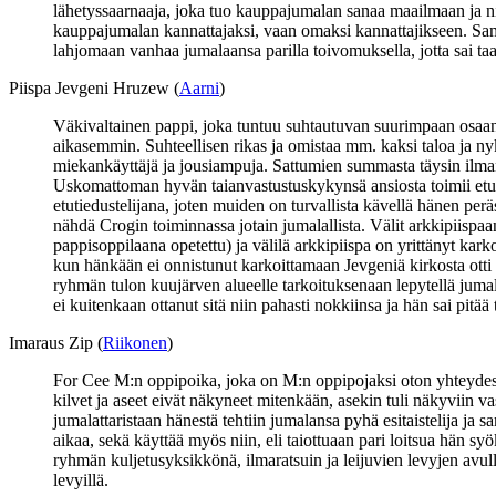
lähetyssaarnaaja, joka tuo kauppajumalan sanaa maailmaan ja n
kauppajumalan kannattajaksi, vaan omaksi kannattajikseen. Samal
lahjomaan vanhaa jumalaansa parilla toivomuksella, jotta sai taas
Piispa Jevgeni Hruzew (
Aarni
)
Väkivaltainen pappi, joka tuntuu suhtautuvan suurimpaan osaan a
aikasemmin. Suhteellisen rikas ja omistaa mm. kaksi taloa ja 
miekankäyttäjä ja jousiampuja. Sattumien summasta täysin ilma
Uskomattoman hyvän taianvastustuskykynsä ansiosta toimii etuti
etutiedustelijana, joten muiden on turvallista kävellä hänen p
nähdä Crogin toiminnassa jotain jumalallista. Välit arkkipiispaan
pappisoppilaana opetettu) ja välilä arkkipiispa on yrittänyt karko
kun hänkään ei onnistunut karkoittamaan Jevgeniä kirkosta otti
ryhmän tulon kuujärven alueelle tarkoituksenaan lepytellä jum
ei kuitenkaan ottanut sitä niin pahasti nokkiinsa ja hän sai pit
Imaraus Zip (
Riikonen
)
For Cee M:n oppipoika, joka on M:n oppipojaksi oton yhteydess
kilvet ja aseet eivät näkyneet mitenkään, asekin tuli näkyviin vas
jumalattaristaan hänestä tehtiin jumalansa pyhä esitaistelija ja
aikaa, sekä käyttää myös niin, eli taiottuaan pari loitsua hän syö
ryhmän kuljetusyksikkönä, ilmaratsuin ja leijuvien levyjen avull
levyillä.