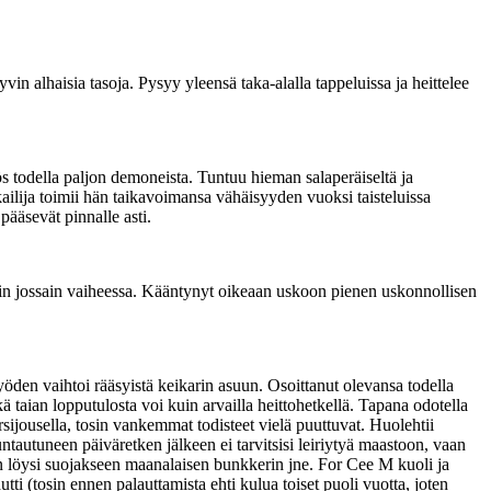
in alhaisia tasoja. Pysyy yleensä taka-alalla tappeluissa ja heittelee
ös todella paljon demoneista. Tuntuu hieman salaperäiseltä ja
kailija toimii hän taikavoimansa vähäisyyden vuoksi taisteluissa
pääsevät pinnalle asti.
enkin jossain vaiheessa. Kääntynyt oikeaan uskoon pienen uskonnollisen
öden vaihtoi rääsyistä keikarin asuun. Osoittanut olevansa todella
kä taian lopputulosta voi kuin arvailla heittohetkellä. Tapana odotella
sijousella, tosin vankemmat todisteet vielä puuttuvat. Huolehtii
untautuneen päiväretken jälkeen ei tarvitsisi leiriytyä maastoon, vaan
n löysi suojakseen maanalaisen bunkkerin jne. For Cee M kuoli ja
i (tosin ennen palauttamista ehti kulua toiset puoli vuotta, joten