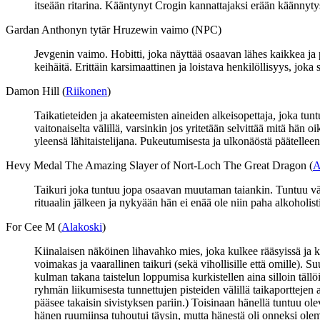
itseään ritarina. Kääntynyt Crogin kannattajaksi erään käännyt
Gardan Anthonyn tytär Hruzewin vaimo (NPC)
Jevgenin vaimo. Hobitti, joka näyttää osaavan lähes kaikkea ja p
keihäitä. Erittäin karsimaattinen ja loistava henkilöllisyys, joka 
Damon Hill (
Riikonen
)
Taikatieteiden ja akateemisten aineiden alkeisopettaja, joka tu
vaitonaiselta välillä, varsinkin jos yritetään selvittää mitä hä
yleensä lähitaistelijana. Pukeutumisesta ja ulkonäöstä päätelleen
Hevy Medal The Amazing Slayer of Nort-Loch The Great Dragon (
A
Taikuri joka tuntuu jopa osaavan muutaman taiankin. Tuntuu väli
rituaalin jälkeen ja nykyään hän ei enää ole niin paha alkoholist
For Cee M (
Alakoski
)
Kiinalaisen näköinen lihavahko mies, joka kulkee rääsyissä ja k
voimakas ja vaarallinen taikuri (sekä vihollisille että omille). S
kulman takana taistelun loppumisa kurkistellen aina silloin täll
ryhmän liikumisesta tunnettujen pisteiden välillä taikaporttejen 
pääsee takaisin sivistyksen pariin.) Toisinaan hänellä tuntuu 
hänen ruumiinsa tuhoutui täysin, mutta hänestä oli onneksi olema