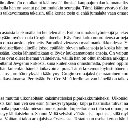
iin ollen hän on alkanut käännyttää ihmisiä kauppajumalan kannattaji
la hän on saanut paljon muitakin seuraajia. Tämä käännytystyö rikkoi h
 taikavoimansa takaisin, tällä kertaa tosin ei enää jumalalta vaan omast
sioista läiskimällä tai heittelemällä. Erittäin innokas työntekijä ja t
nykyään myös maata Crogin alueella. Käyttänyt koko nuoruutensa armejas
n omaa ansiota ylennetty Paroniksi vieraassa maailmankaikkeudessa. Y
edustelijana alueilla joissa epäilään olevan taikaansoja ja koska hän 
erässään, koska lähimailtakaan ei löydy laukeamattomia ansoja. On vaip
sa ovat olleet hieman vaihtelevia, välillä hän on ollut shokissa arkkipii
ittanut Jevgenin kirkosta, siinä kuitenkaan onnistumatta, pienten oppiriitoj
 hän kuitenkin häneltä taikavoimat pois. Tämä kokemus löyhisti hänen u
alaansa, on hän nykyään kääntynyt Crogin seuraajaksi (seuraaminen ko
ää taikavoimansa. Perittyään For Cee M:ltä lordin sauvan hänellä on taika
ä muuttui ulkonäöltään kaksimetriseksi piparkakkumieheksi. Ulkonäön m
ta kun hän veti sen esiin (ilmestyi tyhjästä), kilpi ja haarniska tulivat 
 samalla piparkakkumiesmuunnos poistui tarpeettomana (hän sai oman juma
ksyy lähitaisteluun. Saanut M:ltä selvästi vääränlaista opetusta, sillä my
a. Voittanut talon arpajaisissa Ostesiasta. Testattuaan useita kertoa hän