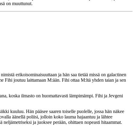
nsä on muuttunut.
nimistä erikoisominaisuuttaan ja hän saa tietää missä on galactinen
 Fihi joutuu laittamaan M:ään. Fihi ottaa M:ltä yhden taian ja sen
kana, koska ilmasto on huomattavasti lämpimämpi. Fihi ja Jevgeni
siikki kuuluu. Hän pääsee saaren toiselle puolelle, jossa hän näkee
valla äänellä poliisi, jolloin koko lauma hajaantuu ja lähtee
 neljämetriseksi ja juoksee perään, ohittaen nopeasti hitaammat.