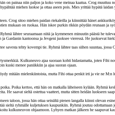
i hän on painaa niin paljon ja koko vene meinaa kaatua. Crog muuttuu n
 hypähtää miehen luokse ja ottaa aseen pois. Mies yrittää hypätä laidan y
teen. Crog sitoo miehen paidan riekaleilla ja kiinnittää hänet ankkuri
tekstien mukaan on ruokaa. Hän iskee purkin rikkin pöydän reunaan ja s
et. Ryhmä lähtee seuraamaan niitä ja kymmenen minuutin päästä he tuleva
ja Gardanin kantoonsa ja Jevgeni juoksee vieressä. He juoksevat hiekk
 savesta tehty kovempi tie. Ryhmä lähtee taas siihen suuntaa, jossa Cr
säytysmerkkiä. Kulkuneuvo ajaa suoraan kohti hidastamatta, joten Fihi no
loin kuski menee paniikkiin ja ajaa suoran ojaan.
öydy mitään mielenkiintoista, mutta Fihi ottaa penkit irti ja vie ne M:n l
i poika. Poika kertoo, että hän on matkalla läheiseen kylään. Ryhmä ke
 He saavat sieltä ostettua vaatteet, mutta sitten heidän luokseen saapuu,
en taloon, jossa hän ottaa seinältä pienen langalla kiinni olevan esine
tää sieltä ryhmälle kuljetuksen kaupunkiin. Ryhmä joutuu odottamaan j
arikoitu kulkuneuvon ohjaamoon. Lyhyen matkan jälkeen he saapuvat kau