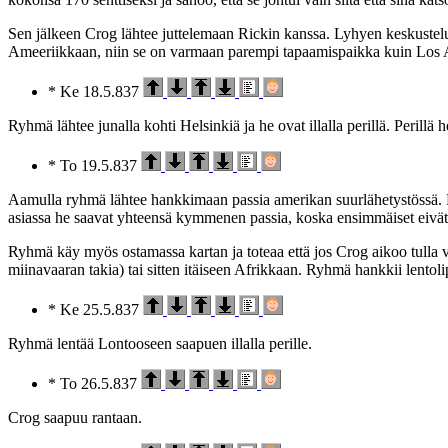
Sen jälkeen Crog lähtee juttelemaan Rickin kanssa. Lyhyen keskustel
Ameeriikkaan, niin se on varmaan parempi tapaamispaikka kuin Los Ang
* Ke 18.5.837
Ryhmä lähtee junalla kohti Helsinkiä ja he ovat illalla perillä. Perill
* To 19.5.837
Aamulla ryhmä lähtee hankkimaan passia amerikan suurlähetystössä. P
asiassa he saavat yhteensä kymmenen passia, koska ensimmäiset eivät oik
Ryhmä käy myös ostamassa kartan ja toteaa että jos Crog aikoo tulla ve
miinavaaran takia) tai sitten itäiseen Afrikkaan. Ryhmä hankkii lentol
* Ke 25.5.837
Ryhmä lentää Lontooseen saapuen illalla perille.
* To 26.5.837
Crog saapuu rantaan.