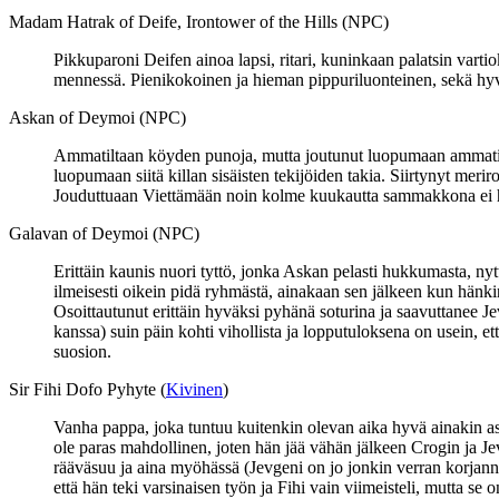
Madam Hatrak of Deife, Irontower of the Hills (NPC)
Pikkuparoni Deifen ainoa lapsi, ritari, kuninkaan palatsin var
mennessä. Pienikokoinen ja hieman pippuriluonteinen, sekä hyvin
Askan of Deymoi (NPC)
Ammatiltaan köyden punoja, mutta joutunut luopumaan ammatista
luopumaan siitä killan sisäisten tekijöiden takia. Siirtynyt mer
Jouduttuaan Viettämään noin kolme kuukautta sammakkona ei hän
Galavan of Deymoi (NPC)
Erittäin kaunis nuori tyttö, jonka Askan pelasti hukkumasta, ny
ilmeisesti oikein pidä ryhmästä, ainakaan sen jälkeen kun hänk
Osoittautunut erittäin hyväksi pyhänä soturina ja saavuttanee Je
kanssa) suin päin kohti vihollista ja lopputuloksena on usein,
suosion.
Sir Fihi Dofo Pyhyte (
Kivinen
)
Vanha pappa, joka tuntuu kuitenkin olevan aika hyvä ainakin as
ole paras mahdollinen, joten hän jää vähän jälkeen Crogin ja Jevg
rääväsuu ja aina myöhässä (Jevgeni on jo jonkin verran korjan
että hän teki varsinaisen työn ja Fihi vain viimeisteli, mutta se