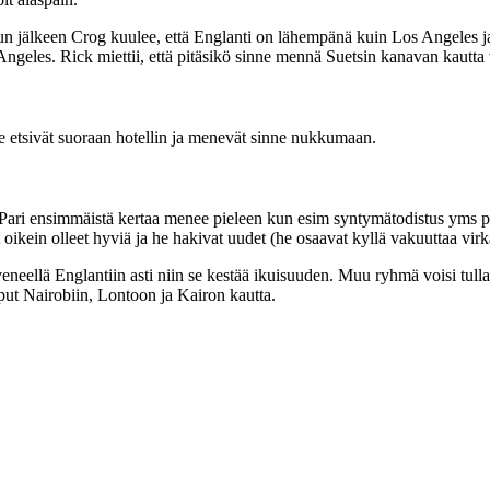
un jälkeen Crog kuulee, että Englanti on lähempänä kuin Los Angeles 
eles. Rick miettii, että pitäsikö sinne mennä Suetsin kanavan kautta v
ä he etsivät suoraan hotellin ja menevät sinne nukkumaan.
ari ensimmäistä kertaa menee pieleen kun esim syntymätodistus yms pik
ein olleet hyviä ja he hakivat uudet (he osaavat kyllä vakuuttaa virkaili
neellä Englantiin asti niin se kestää ikuisuuden. Muu ryhmä voisi tulla
iput Nairobiin, Lontoon ja Kairon kautta.