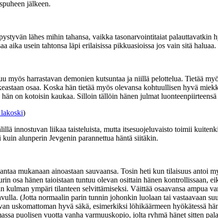
yspuheen jälkeen.
ystyvän lähes mihin tahansa, vaikka tasonarvointitaiat palauttavatkin hyv
saa aika usein tahtonsa läpi erilaisissa pikkuasioissa jos vain sitä haluaa.
ntuu myös harrastavan demonien kutsuntaa ja niillä pelottelua. Tietää my
n oikeastaan osaa. Koska hän tietää myös olevansa kohtuullisen hyvä miek
 hän on kotoisin kaukaa. Silloin tällöin hänen julmat luonteenpiirteensä 
lakoski
)
llä innostuvan liikaa taisteluista, mutta itsesuojeluvaisto toimii kuit
i kuin alunperin Jevgenin parannettua häntä siitäkin.
antaa mukanaan ainoastaan sauvaansa. Tosin heti kun tilaisuus antoi my
uurin osa hänen taioistaan tuntuu olevan osittain hänen kontrollissaan, ei
öin kulman ympäri tilanteen selvittämiseksi. Väittää osaavansa ampua var
avulla. (Jotta normaalin parin tunnin johonkin luolaan tai vastaavaan su
olevan uskomattoman hyvä säkä, esimerkiksi löhikäärmeen hyökätessä hä
ssa puolisen vuotta vanha varmuuskopio, jolta ryhmä hänet sitten palautt