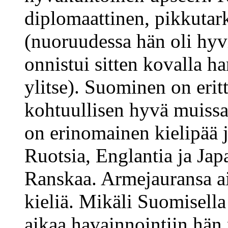
diplomaattinen, pikkutark
(nuoruudessa hän oli hyv
onnistui sitten kovalla h
ylitse). Suominen on erit
kohtuullisen hyvä muissa 
on erinomainen kielipää 
Ruotsia, Englantia ja Japa
Ranskaa. Armejauransa aik
kieliä. Mikäli Suomisell
aikaa havainnointiin hän