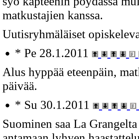
syö kapteenin pöydässä mu
matkustajien kanssa.
Uutisryhmäläiset opiskelevat
* Pe 28.1.2011
Alus hyppää eteenpäin, matk
päivää.
* Su 30.1.2011
Suominen saa La Grangelta v
antamaan lyhyen haastattelu