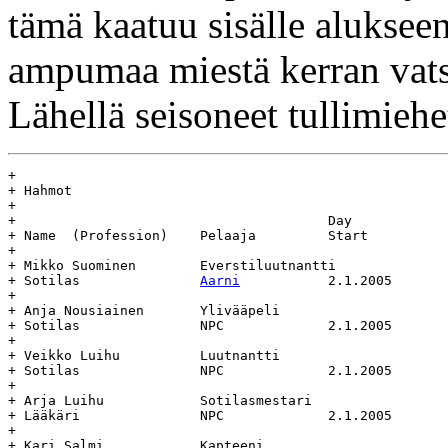
tämä kaatuu sisälle alukse
ampumaa miestä kerran vats
Lähellä seisoneet tullimiehe
+

+ Hahmot

+

+					Day				Age

+ Name	(Profession)	Pelaaja		Start		End		(days)

+

+ Mikko Suominen	Everstiluutnantti		Everstiluutnantti

+ Sotilas		
Aarni
		2.1.2005	-		-

+

+ Anja Nousiainen	Ylivääpeli			Ylivääpeli

+ Sotilas		NPC		2.1.2005	-		-

+

+ Veikko Luihu		Luutnantti			Luutnantti

+ Sotilas		NPC		2.1.2005	-		-

+

+ Arja Luihu		Sotilasmestari			Sotilasmestari

+ Lääkäri		NPC		2.1.2005	-		-

+

+ Kari Salmi		Kapteeni			Kapteeni
