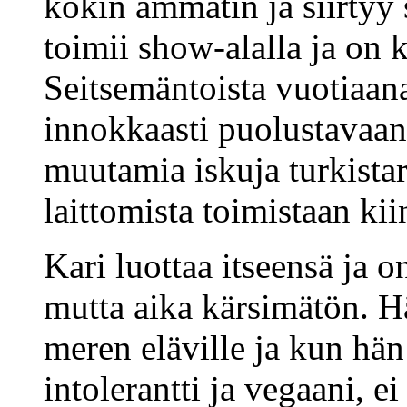
kokin ammatin ja siirtyy 
toimii show-alalla ja on
Seitsemäntoista vuotiaana
innokkaasti puolustavaa
muutamia iskuja turkistarh
laittomista toimistaan kii
Kari luottaa itseensä ja o
mutta aika kärsimätön. Hä
meren eläville ja kun hän 
intolerantti ja vegaani, e