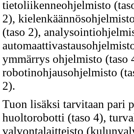
tietoliikenneohjelmisto (tas
2), kielenkäännösohjelmisto
(taso 2), analysointiohjelmis
automaattivastausohjelmisto
ymmärrys ohjelmisto (taso 4
robotinohjausohjelmisto (ta
2).
Tuon lisäksi tarvitaan pari 
huoltorobotti (taso 4), turva
valvontalaitteisto (kulunval