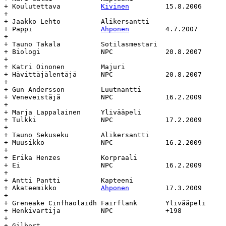
+ Koulutettava		
Kivinen
		15.8.2006	-		-

+

+ Jaakko Lehto 		Alikersantti			Alikersantti

+ Pappi			
Ahponen
		4.7.2007	-		-

+

+ Tauno Takala		Sotilasmestari			Sotilasmestari

+ Biologi		NPC		20.8.2007	-		-

+

+ Katri Oinonen		Majuri				Majuri

+ Hävittäjälentäjä	NPC		20.8.2007	-		-

+

+ Gun Andersson		Luutnantti			Luutnantti

+ Veneveistäjä		NPC		16.2.2009	-		-

+

+ Marja Lappalainen	Ylivääpeli			Ylivääpeli

+ Tulkki		NPC		17.2.2009	-		-

+

+ Tauno Sekuseku	Alikersantti			Alikersantti

+ Muusikko		NPC		16.2.2009	-		-

+

+ Erika Henzes		Korpraali			Korpraali

+ Ei			NPC		16.2.2009	-		-

+

+ Antti Pantti		Kapteeni			Kapteeni

+ Akateemikko		
Ahponen
		17.3.2009	-		-

+

+ Greneake Cinfhaolaidh Fairflank	Ylivääpeli	Ylivääpeli

+ Henkivartija		NPC		+198		-		-

+

+ Gilbert
