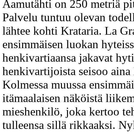
Aamutähti on 250 metriä pit
Palvelu tuntuu olevan todel
lähtee kohti Krataria. La G
ensimmäisen luokan hyteissä
henkivartiaansa jakavat hyt
henkivartijoista seisoo ain
Kolmessa muussa ensimmäis
itämaalaisen näköistä liike
mieshenkilö, joka kertoo te
tulleensa sillä rikkaaksi. 