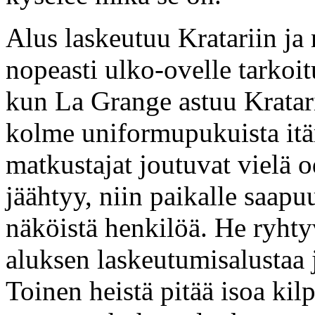
Alus laskeutuu Kratariin j
nopeasti ulko-ovelle tarkoi
kun La Grange astuu Kratar
kolme uniformupukuista itä
matkustajat joutuvat vielä 
jäähtyy, niin paikalle saapu
näköistä henkilöä. He ryht
aluksen laskeutumisalustaa j
Toinen heistä pitää isoa kil