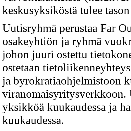
keskusyksiköstä tulee tason
Uutisryhmä perustaa Far Ou
osakeyhtiön ja ryhmä vuokr
johon juuri ostettu tietokon
ostetaan tietoliikenneyhtey
ja byrokratiaohjelmistoon k
viranomaisyritysverkkoon.
yksikköä kuukaudessa ja h
kuukaudessa.