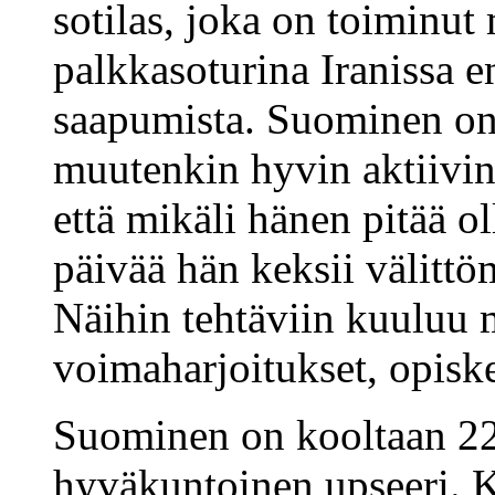
sotilas, joka on toiminu
palkkasoturina Iranissa
saapumista. Suominen on 
muutenkin hyvin aktiivin
että mikäli hänen pitää o
päivää hän keksii välittö
Näihin tehtäviin kuuluu 
voimaharjoitukset, opiske
Suominen on kooltaan 220 
hyväkuntoinen upseeri. 