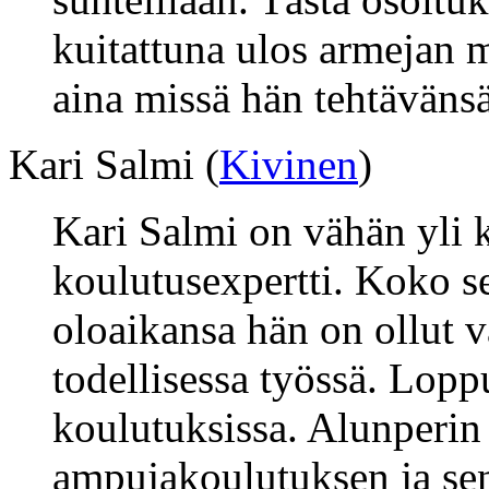
kuitattuna ulos armejan m
aina missä hän tehtäväns
Kari Salmi (
Kivinen
)
Kari Salmi on vähän yli 
koulutusexpertti. Koko s
oloaikansa hän on ollut
todellisessa työssä. Loppu
koulutuksissa. Alunperin
ampujakoulutuksen ja sen