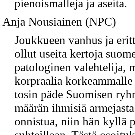
pienoismalleja ja aseita.
Anja Nousiainen (NPC)
Joukkueen vanhus ja erit
ollut useita kertoja suom
patologinen valehtelija,
korpraalia korkeammalle 
tosin päde Suomisen ryh
määrän ihmisiä armejasta 
onnistua, niin hän kyllä
suhteillaan. Tästä osoituk