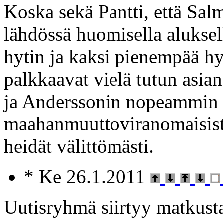
Koska sekä Pantti, että Sal
lähdössä huomisella aluksel
hytin ja kaksi pienempää hy
palkkaavat vielä tutun asi
ja Anderssonin nopeammin 
maahanmuuttoviranomaisista
heidät välittömästi.
* Ke 26.1.2011
Uutisryhmä siirtyy matkusta