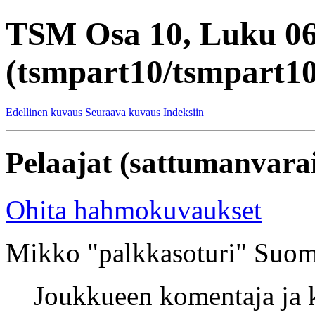
TSM Osa 10, Luku 0
(tsmpart10/tsmpart10
Edellinen kuvaus
Seuraava kuvaus
Indeksiin
Pelaajat (sattumanvarai
Ohita hahmokuvaukset
Mikko "palkkasoturi" Suom
Joukkueen komentaja ja