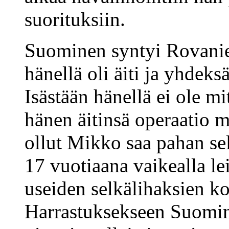
suorituksiin.
Suominen syntyi Rovani
hänellä oli äiti ja yhde
Isästään hänellä ei ole m
hänen äitinsä operaatio 
ollut Mikko saa pahan se
17 vuotiaana vaikealla le
useiden selkälihaksien ko
Harrastuksekseen Suomin