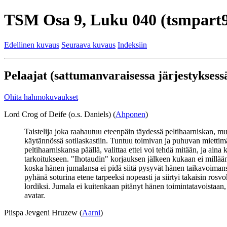
TSM Osa 9, Luku 040 (tsmpart9
Edellinen kuvaus
Seuraava kuvaus
Indeksiin
Pelaajat (sattumanvaraisessa järjestyksessä
Ohita hahmokuvaukset
Lord Crog of Deife (o.s. Daniels) (
Ahponen
)
Taistelija joka raahautuu eteenpäin täydessä peltihaarniskan, m
käytännössä sotilaskastiin. Tuntuu toimivan ja puhuvan miettimä
peltihaarniskansa päällä, valittaa ettei voi tehdä mitään, ja ain
tarkoitukseen. "Ihotaudin" korjauksen jälkeen kukaan ei millään 
koska hänen jumalansa ei pidä siitä pysyvät hänen taikavoimansa 
pyhänä soturina etene tarpeeksi nopeasti ja siirtyi takaisin ros
lordiksi. Jumala ei kuitenkaan pitänyt hänen toimintatavoistaan
avatar.
Piispa Jevgeni Hruzew (
Aarni
)