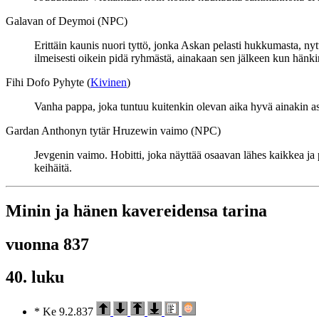
Galavan of Deymoi (NPC)
Erittäin kaunis nuori tyttö, jonka Askan pelasti hukkumasta, ny
ilmeisesti oikein pidä ryhmästä, ainakaan sen jälkeen kun hänk
Fihi Dofo Pyhyte (
Kivinen
)
Vanha pappa, joka tuntuu kuitenkin olevan aika hyvä ainakin as
Gardan Anthonyn tytär Hruzewin vaimo (NPC)
Jevgenin vaimo. Hobitti, joka näyttää osaavan lähes kaikkea ja p
keihäitä.
Minin ja hänen kavereidensa tarina
vuonna 837
40. luku
* Ke 9.2.837