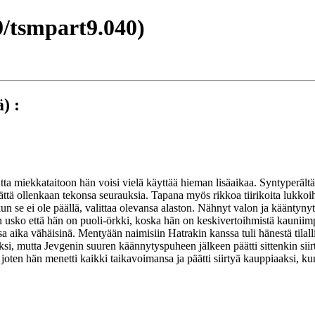
/tsmpart9.040)
) :
utta miekkataitoon hän voisi vielä käyttää hieman lisäaikaa. Syntyperält
ttä ollenkaan tekonsa seurauksia. Tapana myös rikkoa tiirikoita lukkoih
a kun se ei ole päällä, valittaa olevansa alaston. Nähnyt valon ja käänty
usko että hän on puoli-örkki, koska hän on keskivertoihmistä kauniimpi. 
aika vähäisinä. Mentyään naimisiin Hatrakin kanssa tuli hänestä tilalline
voksi, mutta Jevgenin suuren käännytyspuheen jälkeen päätti sittenkin sii
, joten hän menetti kaikki taikavoimansa ja päätti siirtyä kauppiaaksi,