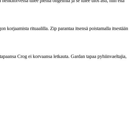
enkitorvessa tulee pieniä ongelmia ja se tulee ulos asti, niin että
n korjaamista rituaalilla. Zip parantaa itsensä poistamalla itsestään
tapaansa Crog ei korvaansa letkauta. Gardan tapaa pyhiinvaeltajia,