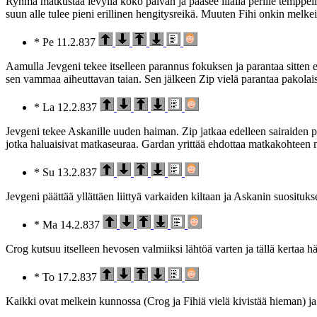
Ryhmä matkustaa levyllä koko päivän ja pääsee illalla perille temppelii
suun alle tulee pieni erillinen hengitysreikä. Muuten Fihi onkin melke
* Pe 11.2.837
Aamulla Jevgeni tekee itselleen parannus fokuksen ja parantaa sitten en
sen vammaa aiheuttavan taian. Sen jälkeen Zip vielä parantaa pakolaisle
* La 12.2.837
Jevgeni tekee Askanille uuden haiman. Zip jatkaa edelleen sairaiden p
jotka haluaisivat matkaseuraa. Gardan yrittää ehdottaa matkakohteen 
* Su 13.2.837
Jevgeni päättää yllättäen liittyä varkaiden kiltaan ja Askanin suosituks
* Ma 14.2.837
Crog kutsuu itselleen hevosen valmiiksi lähtöä varten ja tällä kertaa h
* To 17.2.837
Kaikki ovat melkein kunnossa (Crog ja Fihiä vielä kivistää hieman) ja 