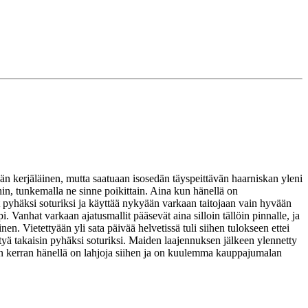
ään kerjäläinen, mutta saatuaan isosedän täyspeittävän haarniskan yleni
in, tunkemalla ne sinne poikittain. Aina kun hänellä on
nyt pyhäksi soturiksi ja käyttää nykyään varkaan taitojaan vain hyvään
Vanhat varkaan ajatusmallit pääsevät aina silloin tällöin pinnalle, ja
n. Vietettyään yli sata päivää helvetissä tuli siihen tulokseen ettei
rtyä takaisin pyhäksi soturiksi. Maiden laajennuksen jälkeen ylennetty
 kun kerran hänellä on lahjoja siihen ja on kuulemma kauppajumalan