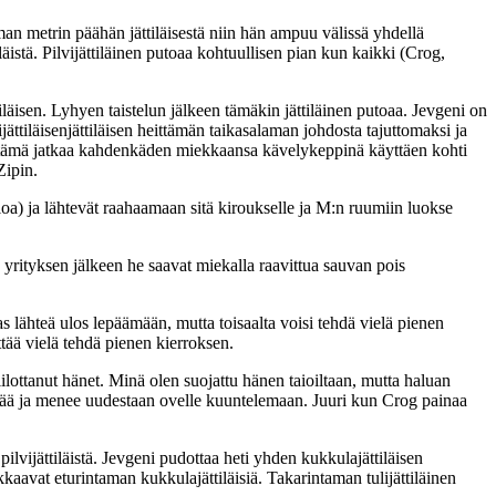
an metrin päähän jättiläisestä niin hän ampuu välissä yhdellä
läistä. Pilvijättiläinen putoaa kohtuullisen pian kun kaikki (Crog,
isen. Lyhyen taistelun jälkeen tämäkin jättiläinen putoaa. Jevgeni on
ättiläisenjättiläisen heittämän taikasalaman johdosta tajuttomaksi ja
 ja tämä jatkaa kahdenkäden miekkaansa kävelykeppinä käyttäen kohti
Zipin.
kiloa) ja lähtevät raahaamaan sitä kiroukselle ja M:n ruumiin luokse
 yrityksen jälkeen he saavat miekalla raavittua sauvan pois
as lähteä ulos lepäämään, mutta toisaalta voisi tehdä vielä pienen
ttää vielä tehdä pienen kierroksen.
ottanut hänet. Minä olen suojattu hänen taioiltaan, mutta haluan
ästää ja menee uudestaan ovelle kuuntelemaan. Juuri kun Crog painaa
 pilvijättiläistä. Jevgeni pudottaa heti yhden kukkulajättiläisen
aavat eturintaman kukkulajättiläisiä. Takarintaman tulijättiläinen