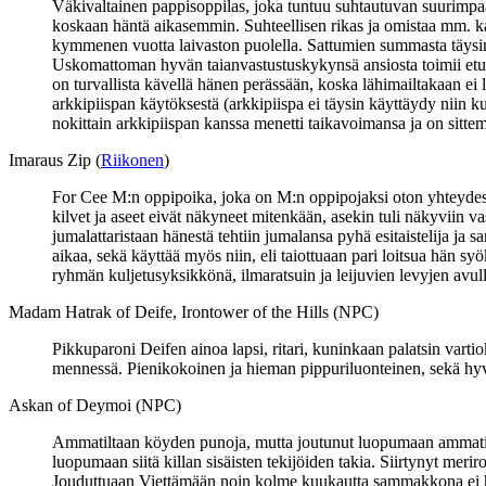
Väkivaltainen pappisoppilas, joka tuntuu suhtautuvan suurimpaan
koskaan häntä aikasemmin. Suhteellisen rikas ja omistaa mm. ka
kymmenen vuotta laivaston puolella. Sattumien summasta täysi
Uskomattoman hyvän taianvastustuskykynsä ansiosta toimii etuti
on turvallista kävellä hänen perässään, koska lähimailtakaan e
arkkipiispan käytöksestä (arkkipiispa ei täysin käyttäydy niin 
nokittain arkkipiispan kanssa menetti taikavoimansa ja on sitt
Imaraus Zip (
Riikonen
)
For Cee M:n oppipoika, joka on M:n oppipojaksi oton yhteydess
kilvet ja aseet eivät näkyneet mitenkään, asekin tuli näkyviin vas
jumalattaristaan hänestä tehtiin jumalansa pyhä esitaistelija ja
aikaa, sekä käyttää myös niin, eli taiottuaan pari loitsua hän syö
ryhmän kuljetusyksikkönä, ilmaratsuin ja leijuvien levyjen avulla
Madam Hatrak of Deife, Irontower of the Hills (NPC)
Pikkuparoni Deifen ainoa lapsi, ritari, kuninkaan palatsin var
mennessä. Pienikokoinen ja hieman pippuriluonteinen, sekä hyvin
Askan of Deymoi (NPC)
Ammatiltaan köyden punoja, mutta joutunut luopumaan ammatista
luopumaan siitä killan sisäisten tekijöiden takia. Siirtynyt mer
Jouduttuaan Viettämään noin kolme kuukautta sammakkona ei hän