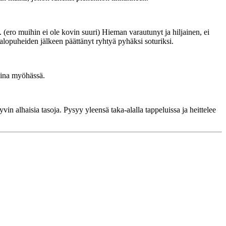
(ero muihin ei ole kovin suuri) Hieman varautunyt ja hiljainen, ei
lopuheiden jälkeen päättänyt ryhtyä pyhäksi soturiksi.
aina myöhässä.
in alhaisia tasoja. Pysyy yleensä taka-alalla tappeluissa ja heittelee