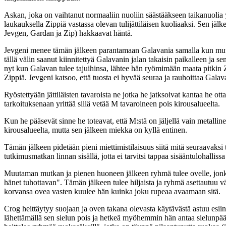
Askan, joka on vaihtanut normaaliin nuoliin säästääkseen taikanuolia 
laukauksella Zippiä vastassa olevan tulijättiläisen kuoliaaksi. Sen jälk
Jevgen, Gardan ja Zip) hakkaavat häntä.
Jevgeni menee tämän jälkeen parantamaan Galavania samalla kun muut v
tällä välin saanut kiinnitettyä Galavanin jalan takaisin paikalleen ja 
nyt kun Galavan tulee tajuihinsa, lähtee hän ryömimään maata pitkin 
Zippiä. Jevgeni katsoo, että tuosta ei hyvää seuraa ja rauhoittaa Gala
Ryöstettyään jättiläisten tavaroista ne jotka he jatksoivat kantaa he ot
tarkoituksenaan yrittää sillä vetää M tavaroineen pois kirousalueelta.
Kun he pääsevät sinne he toteavat, että M:stä on jäljellä vain metalli
kirousalueelta, mutta sen jälkeen miekka on kyllä entinen.
Tämän jälkeen pidetään pieni miettimistilaisuus siitä mitä seuraavaksi t
tutkimusmatkan linnan sisällä, jotta ei tarvitsi tappaa sisääntulohallis
Muutaman mutkan ja pienen huoneen jälkeen ryhmä tulee ovelle, jonka 
hänet tuhottavan". Tämän jälkeen tulee hiljaista ja ryhmä asettautuu
korvansa ovea vasten kuulee hän kuinka joku rupeaa avaamaan sitä.
Crog heittäytyy suojaan ja oven takana olevasta käytävästä astuu esiin tu
lähettämällä sen sielun pois ja hetkeä myöhemmin hän antaa sielunpääst