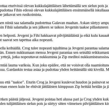
taa eturivissä olevan kukkulajättiläisen lähettämällä sen sielun pois ja Fi
dottaa Fihin edessä olevan kukkulajättiläisen ensimmäisellä iskullaaan 
e jatkavat sen rusikoimista.
oinen niistä saa salamalla pudotettua Galavan maahan. Askan siirtyy ampu
nsin Fihiä salamalla ja sen jälkeen se taikoo Jevgenin taakse pillastunee
n helposti. Jevgeni ja Fihi hakkaavat pilvijättäiläistä ja eikä kulu kau
t saavat sen tapettua aika nopeasti.
lla keihäällä. Crog tulee nopeasti tajuihinsa ja Jevgeni parantaa salam
ään. Ennen nukkumaan menoa Jevgeni parantaa sen seinältä reikkumasta 
yrttejä, jotka nopeuttavat nukkumista ja Zip meditoi nukkumistranssiss
ntää lauma variksia. Kun joku epäilee, että ne voisivat olla naamioitun
si osua. Gardankin testaa asiaa ja pudottaa yhden heittämällä sitä kivel
juu että "taakse". Eturin Crog ja Jevgeni kuulevat huudon ja painuvat s
n ennen kuin he ehtivät jättiläisten kimppuun Zip heittää heidän ja jätt
etken päästä jäljessä. Jevgeni poistaa heti alussa pari ja Crog yhden kuk
den tulijättiläisen sielun pois ja siirtyy sitten viimeisen pilvijättiläis