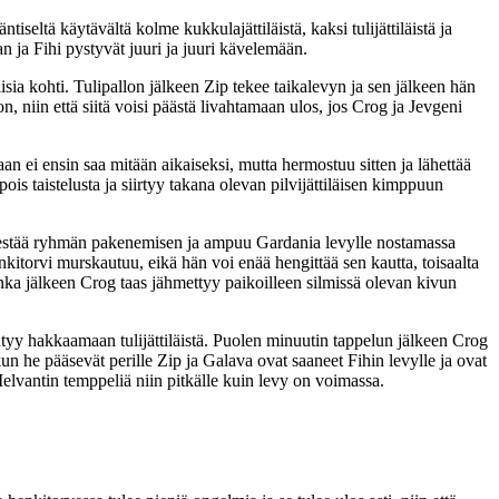
tiseltä käytävältä kolme kukkulajättiläistä, kaksi tulijättiläistä ja
n ja Fihi pystyvät juuri ja juuri kävelemään.
lisia kohti. Tulipallon jälkeen Zip tekee taikalevyn ja sen jälkeen hän
 niin että siitä voisi päästä livahtamaan ulos, jos Crog ja Jevgeni
taan ei ensin saa mitään aikaiseksi, mutta hermostuu sitten ja lähettää
is taistelusta ja siirtyy takana olevan pilvijättiläisen kimppuun
tää estää ryhmän pakenemisen ja ampuu Gardania levylle nostamassa
kitorvi murskautuu, eikä hän voi enää hengittää sen kautta, toisaalta
jonka jälkeen Crog taas jähmettyy paikoilleen silmissä olevan kivun
yy hakkaamaan tulijättiläistä. Puolen minuutin tappelun jälkeen Crog
kun he pääsevät perille Zip ja Galava ovat saaneet Fihin levylle ja ovat
elvantin temppeliä niin pitkälle kuin levy on voimassa.