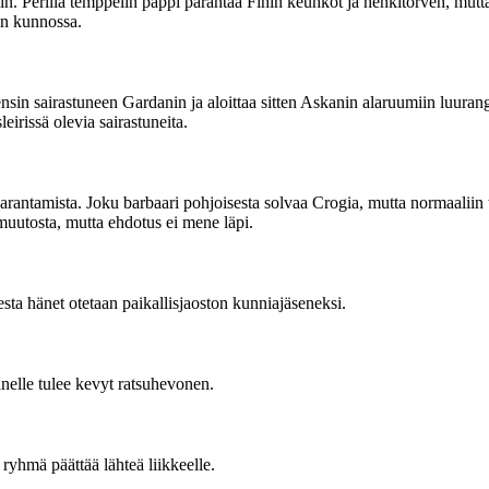
n. Perillä temppelin pappi parantaa Fihin keuhkot ja henkitorven, mutta h
in kunnossa.
sin sairastuneen Gardanin ja aloittaa sitten Askanin alaruumiin luurango
irissä olevia sairastuneita.
arantamista. Joku barbaari pohjoisesta solvaa Crogia, mutta normaaliin 
muutosta, mutta ehdotus ei mene läpi.
esta hänet otetaan paikallisjaoston kunniajäseneksi.
änelle tulee kevyt ratsuhevonen.
ryhmä päättää lähteä liikkeelle.