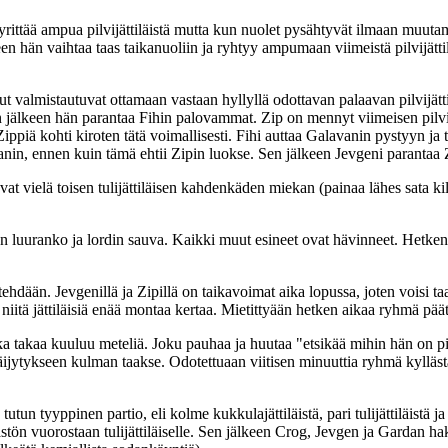
yrittää ampua pilvijättiläistä mutta kun nuolet pysähtyvät ilmaan muutam
een hän vaihtaa taas taikanuoliin ja ryhtyy ampumaan viimeistä pilvijätti
almistautuvat ottamaan vastaan hyllyllä odottavan palaavan pilvijättilä
sen jälkeen hän parantaa Fihin palovammat. Zip on mennyt viimeisen pilvij
Zippiä kohti kiroten tätä voimallisesti. Fihi auttaa Galavanin pystyyn
vanin, ennen kuin tämä ehtii Zipin luokse. Sen jälkeen Jevgeni parantaa 
tavat vielä toisen tulijättiläisen kahdenkäden miekan (painaa lähes sata 
nen luuranko ja lordin sauva. Kaikki muut esineet ovat hävinneet. Hetken
ehdään. Jevgenillä ja Zipillä on taikavoimat aika lopussa, joten voisi ta
sa niitä jättiläisiä enää montaa kertaa. Mietittyään hetken aikaa ryhmä pää
takaa kuuluu meteliä. Joku pauhaa ja huutaa "etsikää mihin hän on piil
 väijytykseen kulman taakse. Odotettuaan viitisen minuuttia ryhmä kyll
tun tyyppinen partio, eli kolme kukkulajättiläistä, pari tulijättiläistä ja
ön vuorostaan tulijättiläiselle. Sen jälkeen Crog, Jevgen ja Gardan hakk