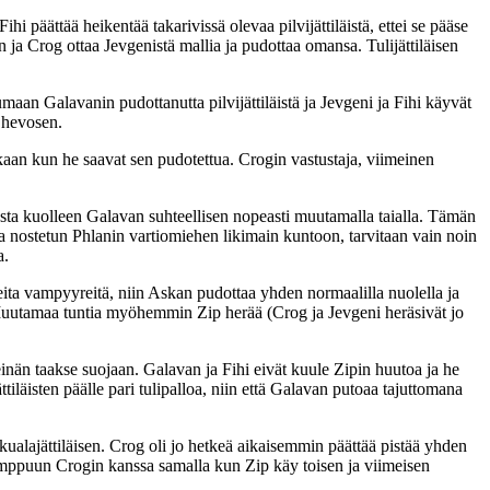
hi päättää heikentää takarivissä olevaa pilvijättiläistä, ettei se pääse
ja Crog ottaa Jevgenistä mallia ja pudottaa omansa. Tulijättiläisen
maan Galavanin pudottanutta pilvijättiläistä ja Jevgeni ja Fihi käyvät
n hevosen.
aakaan kun he saavat sen pudotettua. Crogin vastustaja, viimeinen
asta kuolleen Galavan suhteellisen nopeasti muutamalla taialla. Tämän
nostetun Phlanin vartiomiehen likimain kuntoon, tarvitaan vain noin
a.
eita vampyyreitä, niin Askan pudottaa yhden normaalilla nuolella ja
lä. Muutamaa tuntia myöhemmin Zip herää (Crog ja Jevgeni heräsivät jo
einän taakse suojaan. Galavan ja Fihi eivät kuule Zipin huutoa ja he
iläisten päälle pari tulipalloa, niin että Galavan putoaa tajuttomana
kualajättiläisen. Crog oli jo hetkeä aikaisemmin päättää pistää yhden
en kimppuun Crogin kanssa samalla kun Zip käy toisen ja viimeisen