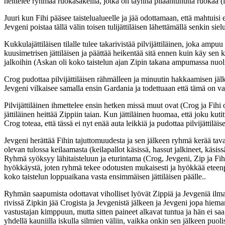
heittelee ryhmää ruokasäkeillä, jotka on täynnä pilaantunutta ruokaa (i
Juuri kun Fihi pääsee taistelualueelle ja jää odottamaan, että mahtuis
Jevgeni poistaa tällä välin toisen tulijättiläisen lähettämällä senkin siel
Kukkulajättiläisen tilalle tulee takarivistää pilvijättiläinen, joka a
kuusimetrisen jättiläisen ja päättää heikentää sitä ennen kuin käy sen 
jalkoihin (Askan oli koko taistelun ajan Zipin takana ampumassa nuoli
Crog pudottaa pilvijättiläisen rähmälleen ja minuutin hakkaamisen jälk
Jevgeni vilkaisee samalla ensin Gardania ja todettuaan että tämä on va
Pilvijättiläinen ihmettelee ensin hetken missä muut ovat (Crog ja Fihi o
jättiläinen heittää Zippiin taian. Kun jättiläinen huomaa, että joku kut
Crog toteaa, että tässä ei nyt enää auta leikkiä ja pudottaa pilvijättiläis
Jevgeni herättää Fihin tajuttomuudesta ja sen jälkeen ryhmä kerää tavar
olevan tulossa keilaamasta (keilapallot käsissä, hassut jalkineet, käsis
Ryhmä syöksyy lähitaisteluun ja eturintama (Crog, Jevgeni, Zip ja Fihi
hyökkäystä, joten ryhmä tekee odotusten mukaisesti ja hyökkää eteenp
koko taistelun loppuaikana vasta ensimmäisen jättiläisen päälle..
Ryhmän saapumista odottavat viholliset lyövät Zippiä ja Jevgeniä ilm
rivissä Zipkin jää Crogista ja Jevgenistä jälkeen ja Jevgeni jopa hiem
vastustajan kimppuun, mutta sitten paineet alkavat tuntua ja hän ei sa
yhdellä kauniilla iskulla silmien väliin, vaikka onkin sen jälkeen puol