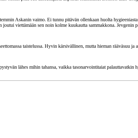
ttemmin Askanin vaimo. Ei tunnu pitävän ollenkaan huolta hygieeniasta. 
in joutui viettämään sen noin kolme kuukautta sammakkona. Jevgenin pa
eettomassa taistelussa. Hyvin kärsivällinen, mutta hieman rääväsuu ja 
ystyvän lähes mihin tahansa, vaikka tasonarvointitaiat palauttavatkin hyv