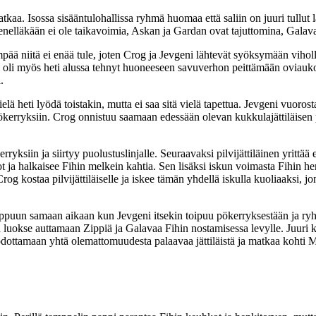
kaa. Isossa sisääntulohallissa ryhmä huomaa että saliin on juuri tullut län
 Kenelläkään ei ole taikavoimia, Askan ja Gardan ovat tajuttomina, Galava
nempää niitä ei enää tule, joten Crog ja Jevgeni lähtevät syöksymään vihol
 oli myös heti alussa tehnyt huoneeseen savuverhon peittämään oviaukon,
.
elä heti lyödä toistakin, mutta ei saa sitä vielä tapettua. Jevgeni vuoros
ökerryksiin. Crog onnistuu saamaan edessään olevan kukkulajättiläisen po
rryksiin ja siirtyy puolustuslinjalle. Seuraavaksi pilvijättiläinen yrit
ja halkaisee Fihin melkein kahtia. Sen lisäksi iskun voimasta Fihin hen
og kostaa pilvijättiläiselle ja iskee tämän yhdellä iskulla kuoliaaksi, 
puun samaan aikaan kun Jevgeni itsekin toipuu pökerryksestään ja ryht
vyn luokse auttamaan Zippiä ja Galavaa Fihin nostamisessa levylle. Juuri 
odottamaan yhtä olemattomuudesta palaavaa jättiläistä ja matkaa kohti M