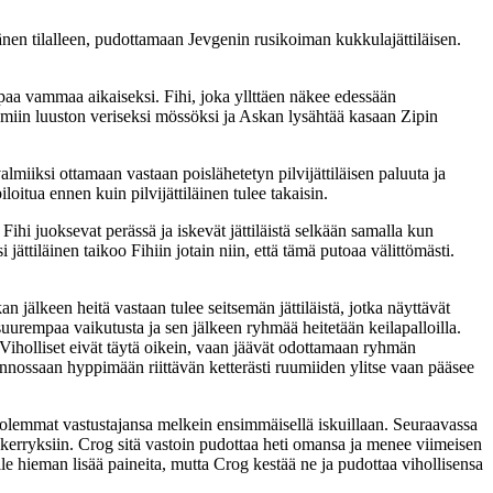
änen tilalleen, pudottamaan Jevgenin rusikoiman kukkulajättiläisen.
mpaa vammaa aikaiseksi. Fihi, joka yllttäen näkee edessään
ruumiin luuston veriseksi mössöksi ja Askan lysähtää kasaan Zipin
miiksi ottamaan vastaan poislähetetyn pilvijättiläisen paluuta ja
itua ennen kuin pilvijättiläinen tulee takaisin.
Fihi juoksevat perässä ja iskevät jättiläistä selkään samalla kun
jättiläinen taikoo Fihiin jotain niin, että tämä putoaa välittömästi.
 jälkeen heitä vastaan tulee seitsemän jättiläistä, jotka näyttävät
 suurempaa vaikutusta ja sen jälkeen ryhmää heitetään keilapalloilla.
 Viholliset eivät täytä oikein, vaan jäävät odottamaan ryhmän
nnossaan hyppimään riittävän ketterästi ruumiiden ylitse vaan pääsee
molemmat vastustajansa melkein ensimmäisellä iskuillaan. Seuraavassa
pökerryksiin. Crog sitä vastoin pudottaa heti omansa ja menee viimeisen
le hieman lisää paineita, mutta Crog kestää ne ja pudottaa vihollisensa