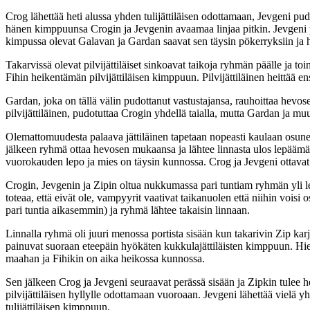
Crog lähettää heti alussa yhden tulijättiläisen odottamaan, Jevgeni pudot
hänen kimppuunsa Crogin ja Jevgenin avaamaa linjaa pitkin. Jevgeni pu
kimpussa olevat Galavan ja Gardan saavat sen täysin pökerryksiin ja h
Takarvissä olevat pilvijättiläiset sinkoavat taikoja ryhmän päälle ja t
Fihin heikentämän pilvijättiläisen kimppuun. Pilvijättiläinen heittää e
Gardan, joka on tällä välin pudottanut vastustajansa, rauhoittaa hevose
pilvijättiläinen, pudotuttaa Crogin yhdellä taialla, mutta Gardan ja muu
Olemattomuudesta palaava jättiläinen tapetaan nopeasti kaulaan osunee
jälkeen ryhmä ottaa hevosen mukaansa ja lähtee linnasta ulos lepääm
vuorokauden lepo ja mies on täysin kunnossa. Crog ja Jevgeni ottavat 
Crogin, Jevgenin ja Zipin oltua nukkumassa pari tuntiam ryhmän yli le
toteaa, että eivät ole, vampyyrit vaativat taikanuolen että niihin voi
pari tuntia aikasemmin) ja ryhmä lähtee takaisin linnaan.
Linnalla ryhmä oli juuri menossa portista sisään kun takarivin Zip kar
painuvat suoraan eteepäin hyökäten kukkulajättiläisten kimppuun. Hiema
maahan ja Fihikin on aika heikossa kunnossa.
Sen jälkeen Crog ja Jevgeni seuraavat perässä sisään ja Zipkin tulee h
pilvijättiläisen hyllylle odottamaan vuoroaan. Jevgeni lähettää vielä yh
tulijättiläisen kimppuun.