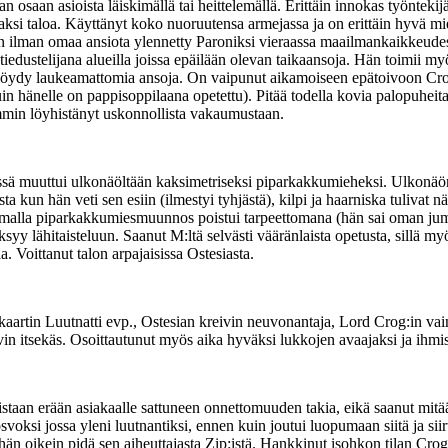
 osaan asioista läiskimällä tai heittelemällä. Erittäin innokas työntek
ksi taloa. Käyttänyt koko nuoruutensa armejassa ja on erittäin hyvä mi
n ilman omaa ansiota ylennetty Paroniksi vieraassa maailmankaikkeudes
edustelijana alueilla joissa epäilään olevan taikaansoja. Hän toimii my
i löydy laukeamattomia ansoja. On vaipunut aikamoiseen epätoivoon Crogi
kuin hänelle on pappisoppilaana opetettu). Pitää todella kovia palopuhei
emmin löyhistänyt uskonnollista vakaumustaan.
ä muuttui ulkonäöltään kaksimetriseksi piparkakkumieheksi. Ulkonäön m
ta kun hän veti sen esiin (ilmestyi tyhjästä), kilpi ja haarniska tulivat 
 samalla piparkakkumiesmuunnos poistui tarpeettomana (hän sai oman juma
ksyy lähitaisteluun. Saanut M:ltä selvästi vääränlaista opetusta, sillä my
. Voittanut talon arpajaisissa Ostesiasta.
tiokaartin Luutnatti evp., Ostesian kreivin neuvonantaja, Lord Crog:in
 itsekäs. Osoittautunut myös aika hyväksi lukkojen avaajaksi ja ihmisten
an erään asiakaalle sattuneen onnettomuuden takia, eikä saanut mitään
irosvoksi jossa yleni luutnantiksi, ennen kuin joutui luopumaan siitä ja 
 oikein pidä sen aiheuttajasta Zip:istä. Hankkinut isohkon tilan Crog