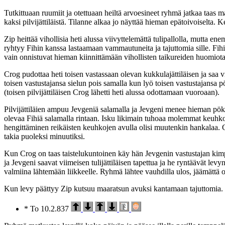
Tutkittuaan ruumiit ja otettuaan heiltä arvoesineet ryhmä jatkaa taas mat
kaksi pilvijättiläistä. Tilanne alkaa jo näyttää hieman epätoivoiselta.
Zip heittää vihollisia heti alussa viivyttelemättä tulipallolla, mutta e
ryhtyy Fihin kanssa lastaamaan vammautuneita ja tajuttomia sille. Fihi
vain onnistuvat hieman kiinnittämään vihollisten taikureiden huomiota
Crog pudottaa heti toisen vastassaan olevan kukkulajättiläisen ja saa vi
toisen vastustajansa sielun pois samalla kun lyö toisen vastustajansa p
(toisen pilvijättiläisen Crog lähetti heti alussa odottamaan vuoroaan).
Pilvijättiläien ampuu Jevgeniä salamalla ja Jevgeni menee hieman pöke
olevaa Fihiä salamalla rintaan. Isku likimain tuhoaa molemmat keuhkot 
hengittäminen reikäisten keuhkojen avulla olisi muutenkin hankalaa. Cr
takia puoleksi minuutiksi.
Kun Crog on taas taistelukuntoinen käy hän Jevgenin vastustajan kimp
ja Jevgeni saavat viimeisen tulijättiläisen tapettua ja he ryntäävät le
valmiina lähtemään liikkeelle. Ryhmä lähtee vauhdilla ulos, jäämättä 
Kun levy päättyy Zip kutsuu maaratsun avuksi kantamaan tajuttomia.
* To 10.2.837