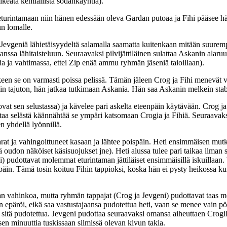
lkeätä kemiallista sodankäyntiä).
i eturintamaan niin hänen edessään oleva Gardan putoaa ja Fihi pääsee h
un lomalle.
mpuu Jevgeniä lähietäisyydeltä salamalla saamatta kuitenkaan mitään suure
kanssa lähitaisteluun. Seuraavaksi pilvijättiläinen sulattaa Askanin ala
a ja vahtimassa, ettei Zip enää ammu ryhmän jäseniä taioillaan).
een se on varmasti poissa pelissä. Tämän jäleen Crog ja Fihi menevät val
in tajuton, hän jatkaa tutkimaan Askania. Hän saa Askanin melkein stabilo
vat sen selustassa) ja kävelee pari askelta eteenpäin käytävään. Crog ja 
ittaa selästä käännähtää se ympäri katsomaan Crogia ja Fihiä. Seuraavaksi 
en yhdellä lyönnillä.
at ja vahingoittuneet kasaan ja lähtee poispäin. Heti ensimmäisen mutkan
sä oudon näköiset käsisuojukset jne). Heti alussa tulee pari taikaa ilman
) pudottavat molemmat eturintaman jättiläiset ensimmäisillä iskuillaan.
äin. Tämä tosin koituu Fihin tappioksi, koska hän ei pysty heikossa ku
an vahinkoa, mutta ryhmän tappajat (Crog ja Jevgeni) pudottavat taas 
an epäröi, eikä saa vastustajaansa pudotettua heti, vaan se menee vain 
a sitä pudotettua. Jevgeni pudottaa seuraavaksi omansa aiheuttaen Crogil
isen minuuttia tuskissaan silmissä olevan kivun takia.