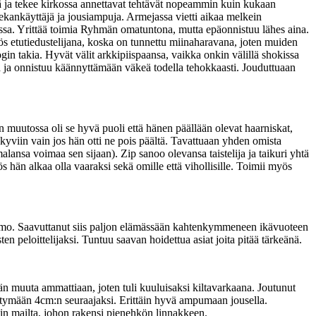
ijä ja tekee kirkossa annettavat tehtävät nopeammin kuin kukaan
ekankäyttäjä ja jousiampuja. Armejassa vietti aikaa melkein
sa. Yrittää toimia Ryhmän omatuntona, mutta epäonnistuu lähes aina.
ös etutiedustelijana, koska on tunnettu miinaharavana, joten muiden
n takia. Hyvät välit arkkipiispaansa, vaikka onkin välillä shokissa
ta ja onnistuu käännyttämään väkeä todella tehokkaasti. Jouduttuaan
uutossa oli se hyvä puoli että hänen päällään olevat haarniskat,
näkyviin vain jos hän otti ne pois päältä. Tavattuaan yhden omista
lansa voimaa sen sijaan). Zip sanoo olevansa taistelija ja taikuri yhtä
ös hän alkaa olla vaaraksi sekä omille että vihollisille. Toimii myös
 vaimo. Saavuttanut siis paljon elämässään kahtenkymmeneen ikävuoteen
 peloittelijaksi. Tuntuu saavan hoidettua asiat joita pitää tärkeänä.
 muuta ammattiaan, joten tuli kuuluisaksi kiltavarkaana. Joutunut
siirtymään 4cm:n seuraajaksi. Erittäin hyvä ampumaan jousella.
in mailta, johon rakensi pienehkön linnakkeen.